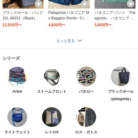
ブラックホール・パック
Patagonia パタゴニア M
パタゴニア パンツ 「Pat
32L 49331（Black）
s Baggies Shorts - 5 in 5
agonia」 パタゴニア Ms
7022 バギーズ ショーツ
Baggies Longs バギーズ
22,500円〜
4,800円〜
5,800円〜
売れ筋アイテム アウト
ロング ７インチ メンズ
ドア
もっと見る
シリーズ
Arbor
ストームフロント
パタロハ
ブラックホール
（patagonia）
ライトウェイト
レトロX
ロス・ガトス