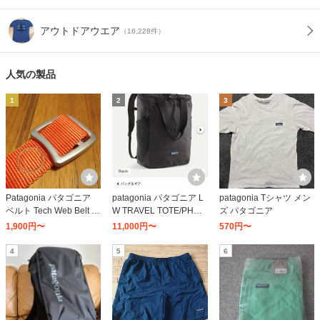
アウトドアウエア
（16,228件）
人気の製品
1
2
3
Patagonia パタゴニア
patagonia パタゴニア L
patagonia Tシャツ メン
ベルト Tech Web Belt 5
W TRAVEL TOTE/PHS/A
ズ パタゴニア
9194 BLK/SUYE テック
LL [旧カラー] 48806 ト
1,900円〜
11,000円〜
570円〜
ウェブ アウトドア 売れ
ートバッグ スポーツ ス
筋 pat0205
ポーツバッグ 汎用 アウ
4
5
6
トドアギア