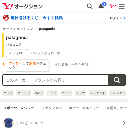
i
毎日引けるくじ 今すぐ挑戦
ログイン
オークショントップ
patagonia
patagonia
パタゴニア
＋フォロー
7,598
人がフォロー中
フォロー
して
新着
をチェ
19,916
件出品されています
落札価格：平均7,465円
ック！
バッグ
キャップ
40256
トート
カメラ
シャツ
ジャケット
ステッカー
スポーツ、レジャー
ファッション
ホビー、カルチャー
自動車、オー
すべて
（18,022件）