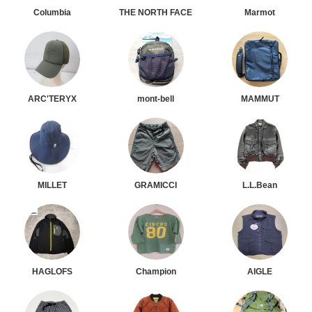
Columbia
THE NORTH FACE
Marmot
ARC'TERYX
mont-bell
MAMMUT
MILLET
GRAMICCI
L.L.Bean
HAGLOFS
Champion
AIGLE