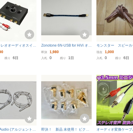
テレオオーディオスイッ
Zonotone 6N-USB for HiVi オー
モンスター スピーカ
R/L オーディオセレクタ
ディオ用USBケーブル HiVi 特
ル 中古 ※福岡より
90
1,980
1,000
即決
現在
ター 2(1)-in-1(2)-O
別付録
6日
0
1日
0
6日
残り
入札
残り
入札
残り
ディオセレク
o Audio (アルジェント・
即決！ 新品 未使用！ ビクタ
オーディオ変換ケーブル 