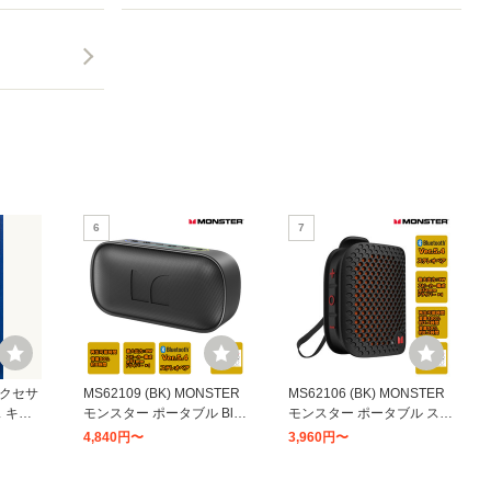
6
7
アクセサ
MS62109 (BK) MONSTER
MS62106 (BK) MONSTER
 キャ
モンスター ポータブル Blu
モンスター ポータブル スピ
ピアス
etooth スピーカー S150 ブ
ーカー Atomic/Blaster Micro
4,840円〜
3,960円〜
ー)
ラック 防水 (IPX7) 最大8W
ブラック Bluetooth ワイヤ
AUX/microSD/USB入力対
レススピーカー 防水 (IPX5)
13
14