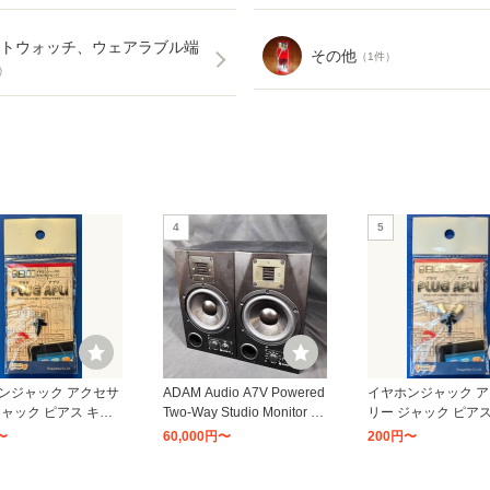
トウォッチ、ウェアラブル端
その他
（1件）
）
4
5
ンジャック アクセサ
ADAM Audio A7V Powered
イヤホンジャック 
ジャック ピアス キャ
Two-Way Studio Monitor (2-
リー ジャック ピアス
カバー スマホピアス
Pack) Bundle with 10-Inch
ップ カバー スマホ
〜
60,000円〜
200円〜
チョウ (アンティーク
Mk2 Powered Studio Subw
ネジ チョウ (シルバ
ド)
oofer Microphone Cable (2-
11
12