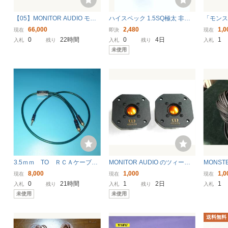
【05】MONITOR AUDIO モニ
ハイスペック 1.5SQ極太 非メ
「モン
ターオーディオ Silver8 スピー
ッキ化カスタム C7メガネ電源
ブル」
66,000
2,480
1,0
現在
即決
現在
カー 中古 現状品 ＃ ■ 260705B
ケーブル 1m〜5m【新品】PS
0
22時間
0
4日
1
入札
残り
入札
残り
入札
6017
5/Apple TV/Mac mini等に ※C1
未使用
4変換アダプタも特注可
3.5ｍｍ TO ＲＣＡケーブ
MONITOR AUDIO のツィータ
MONS
ル １Ｍ
ー 未使用品
カーケーブ
8,000
1,000
1,0
現在
現在
現在
ルペア
0
21時間
1
2日
1
入札
残り
入札
残り
入札
未使用
未使用
送料無料