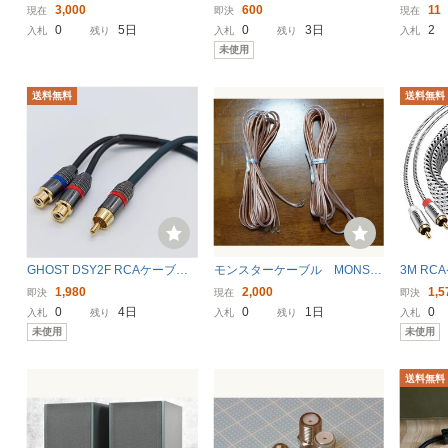
OCK MONSTER CABLE 1m
子 3極 送料無料 クリップ 回転
オーディオ)
3,000
600
11
現在
即決
現在
（AUX ネクタイ パソコンマイ
ence r
0
5日
0
3日
2
入札
残り
入札
残り
入札
ク PCマイク クリップマイク）
未使用
送料無料
送料無料
GHOST DSY2F RCAケーブル
モンスターケーブル MONST
3M RCA
分岐Y型 1オス-2メス 2本
ER ESSENTIALS 約4.35m ×２
赤白 2
1,980
2,000
1,5
即決
現在
即決
本 ③
軸オーデ
0
4日
0
1日
0
入札
残り
入札
残り
入札
ッキコネク
未使用
未使用
送料無料