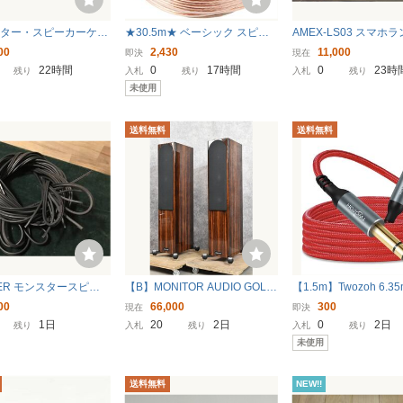
スター・スピーカーケー
★30.5m★ ベーシック スピー
AMEX-LS03 スマホ
 プラグ付 ペア
カーケーブル 16ゲージ 30.5m
ー 9インチ カーオ
00
2,430
11,000
即決
現在
ブロンズ
Bluetooth
22時間
0
17時間
0
23時
残り
入札
残り
入札
残り
未使用
送料無料
送料無料
TER モンスタースピー
【B】MONITOR AUDIO GOLD
【1.5m】Twozoh 6.3
ルS16 約6.5メート
200 スピーカーペア モニター
ディオケーブル 1.5M, 
00
66,000
300
現在
即決
オーディオ 3265160【送料無
ランスステレオオーデ
1日
20
2日
0
2日
残り
入札
残り
入札
残り
料!!】
ター ケーブル オス-オス
未使用
M)
送料無料
NEW!!