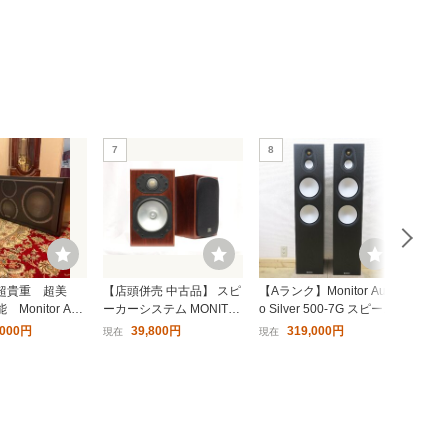
応 ステレオペア機能
ステレオペア機能
NSTER
ボリュームコントロール付
MS62115 (BK) MONSTER
7
8
9
ル スピ
きヘッドフォン AHP-1000
モンスター ポータブル スピ
r Micro
BK （ブラック）
ーカー S150 Plus ブラック
1,639円〜
9,350円〜
ワイヤレ
Bluetooth 防水 (IPX7) LED
X5)
搭載 ハンズフリー通話
20
21
超貴重 超美
【店頭併売 中古品】 スピ
【Aランク】Monitor Audi
★【1W
Monitor Aud
ーカーシステム MONITO
o Silver 500-7G スピーカ
Com
ンタースピーカー
R AUDIO Silver Studio 1
ー モニターオーディオ @
ッドセ
,000円
39,800円
319,000円
現在
現在
現在
万 限定出品 値
モニターオーディオ 2247
59192
ません
86
 チョイ
ポケットモンスター チョイ
isports FREEDOM MH ISR
スターボ
つめアクキー シート でんき
T FRE ON GR BT （グリー
(1) [エンスカイ]
ン）
844円〜
27,500円〜