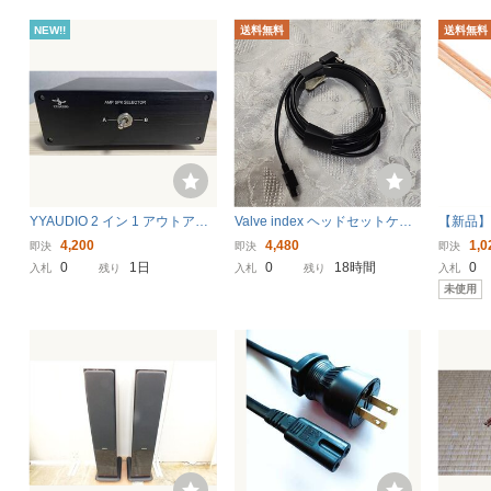
NEW!!
送料無料
送料無料
YYAUDIO 2 イン 1 アウトアン
Valve index ヘッドセットケー
【新品】
プオーディオスイッチャーロス
ブル 5m
ONSTE
4,200
4,480
1,0
即決
即決
即決
レススピーカーセレクターゴー
6-3M 3
0
1日
0
18時間
0
入札
残り
入札
残り
入札
ルドメッキ端子付きホームシア
未使用
ターアンプ用 中古