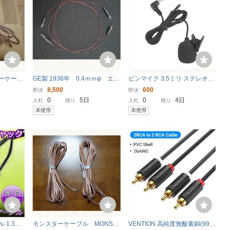
ーケーブ
GE製 1936年 0.4ｍｍφ エナ
ピンマイク 3.5ミリ ステレオ端
メル線使用 RCAケーブル 1
子 3極 送料無料 クリップ 回転
8,500
600
即決
即決
ｍ ペア
（AUX ネクタイ パソコンマイ
0
5日
0
4日
入札
残り
入札
残り
ク PCマイク クリップマイ
未使用
未使用
ク）、
1.3m
モンスターケーブル MONST
VENTION 高純度無酸素銅(99.9