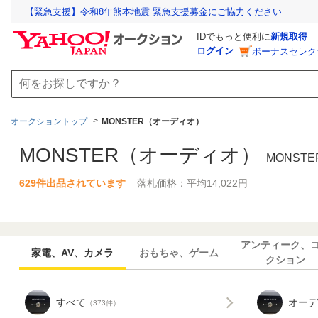
【緊急支援】令和8年熊本地震 緊急支援募金にご協力ください
IDでもっと便利に
新規取得
ログイン
ボーナスセレク
オークショントップ
MONSTER（オーディオ）
MONSTER（オーディオ）
MONSTE
629件出品されています
落札価格：平均14,022円
アンティーク、
家電、AV、カメラ
おもちゃ、ゲーム
クション
すべて
オーデ
（373件）