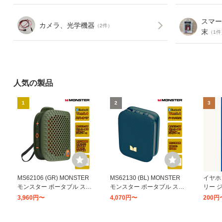
スマー
カメラ、光学機器
（2件）
末
（1件
人気の製品
1
2
3
MS62106 (GR) MONSTER
MS62130 (BL) MONSTER
イヤホ
モンスター ポータブル スピ
モンスター ポータブル スピ
リー 
ーカー Atomic/Blaster Micro
ーカー Atomic/Blaster Atom
ップ 
3,960円〜
4,070円〜
200円
グリーン Bluetooth ワイヤ
ブルー Bluetooth 防水 (IPX
ネジ 
レススピーカー 防水 (IPX5)
5) ハンズフリー通話
ゴール
8
9
10