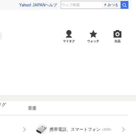
Yahoo! JAPAN
ヘルプ
みつる
マイオク
ウォッチ
出品
メグ
音楽
携帯電話、スマートフォン
（25件）