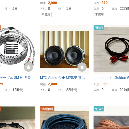
 Flow Master Refer
ー サービスエンジニアリン
RCA端子 ステレオ音声 
2,900
319
即決
現在
caケーブル 1.0Mペア
グ RCA-PGL12 L型 RCAプ
3.5mm ミニプラグ 赤 
5日
0
1日
0
22時
残り
入札
残り
入札
残り
ラグ ８ 個
ミニプラグ ミニジャッ
未使用
未使用
レオ テレビ
NEW!!
ケーブル 3M Hi-Fi音質
MTX Audio ◇◆ MP52B用 スピ
audioquest Golden
重シールドスピーカー同
ーカー ペア ペア ◆◇ 8Ω 75W
ョートアナログケーブ
79
2,000
9,600
現在
即決
ィオケーブル 24K金メ
atts RMS
RCA 1.0ｍ オーデ
12時間
0
22時間
0
21時
残り
入札
残り
入札
残り
タ 2RCA-
スト audioquest
送料無料
NEW!!