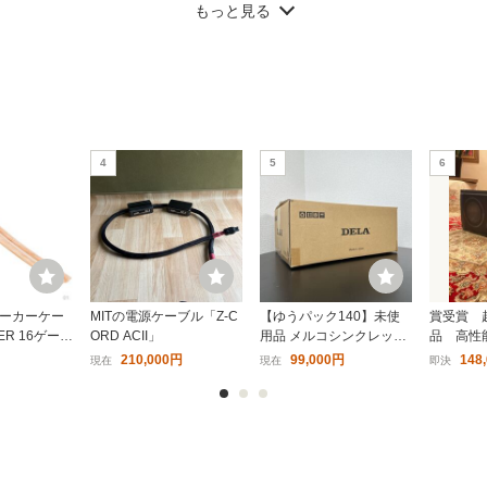
Pack) and 10 Feet Balanc
もっと見る
30 (RD) MONSTER
MS62115 (WH) MONSTER
MS62106 (BL) MO
4
5
6
ター ポータブル スピ
モンスター ポータブル スピ
モンスター ポータブ
tomic/Blaster Atom
ーカー S150 Plus ホワイト
ーカー Atomic/Blaste
0円〜
9,350円〜
3,960円〜
luetooth 防水 (IPX
Bluetooth 防水 (IPX7) LED
ブルー Bluetooth 
ハンズフリー通話
搭載 ハンズフリー通話
ススピーカー 防水 (IP
18
19
ステレオペア機能
ーカーケー
MITの電源ケーブル「Z-C
【ゆうパック140】未使
賞受賞 
ER 16ゲージ
ORD ACII」
用品 メルコシンクレッツ
品 高性能 
-3M 3m 【国
社 DELA D100-C-J 高性
io セ
210,000円
99,000円
148
現在
現在
即決
能USB光ディスクドライ
定価35
ブ シルバー 管理No.31※
下げはし
トモンスター チョイ
ポケットモンスター チョイ
ポケットモンスター
クキー シート みず
つめアクキー シート ほのお
つめアクキー モン
エンスカイ]
(1) [エンスカイ]
ール [エンスカイ]
〜
610円〜
2,640円〜