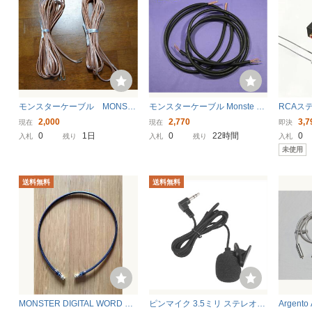
モンスターケーブル MONST
モンスターケーブル Monste Ca
RCAス
ER ESSENTIALS 約4.35m ×２
bler Z1R スピーカーケーブル 2
チャー 
2,000
2,770
3,7
現在
現在
即決
本 ②
本セット 約2.27m x1 約1.48m
ー スプリッ
0
1日
0
22時間
0
入札
残り
入札
残り
入札
x1 SPEAKER CABLE オーディ
utオー
未使用
オケーブル 音響機材
送料無料
送料無料
MONSTER DIGITAL WORD CL
ピンマイク 3.5ミリ ステレオ端
Argent