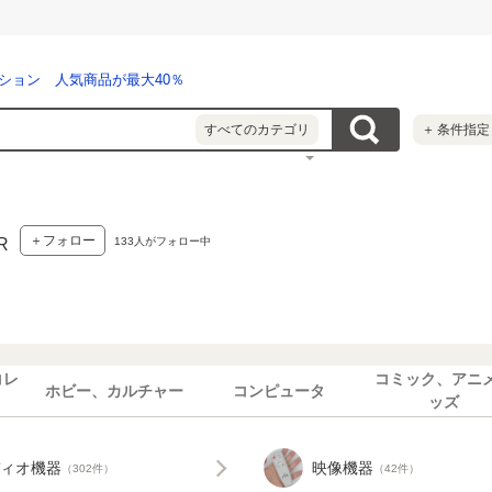
ション 人気商品が最大40％
すべてのカテゴリ
＋
条件指定
＋フォロー
133
人がフォロー中
R
コレ
コミック、アニ
ホビー、カルチャー
コンピュータ
ッズ
ィオ機器
映像機器
（302件）
（42件）