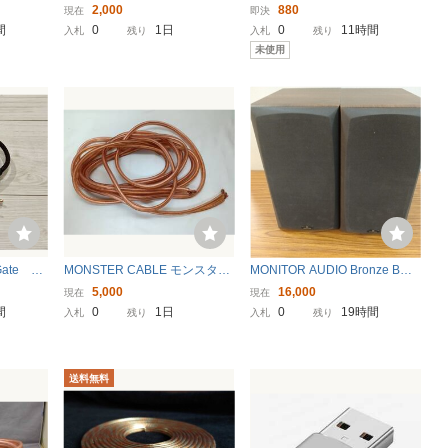
RCA ⇔
ER ESSENTIALS 約4.35m ×２
9%)ケーブル 2RCA - 2RCA 金
2,000
880
現在
即決
白 2ピン
本 ①
メッキプラグ オーディオケー
間
0
1日
0
11時間
入札
残り
入札
残り
ク ステ
ブル 2.0ｍ
未使用
 Gate シ
MONSTER CABLE モンスター
MONITOR AUDIO Bronze BR2
ル RCA
ケーブル Time Correct スピー
モニタースピーカーペア 美
5,000
16,000
現在
現在
ィオクエ
カーケーブル 2.3m+2.9m 2本セ
品 動作確認 現状品
間
0
1日
0
19時間
入札
残り
入札
残り
ット オーディオ B174
送料無料