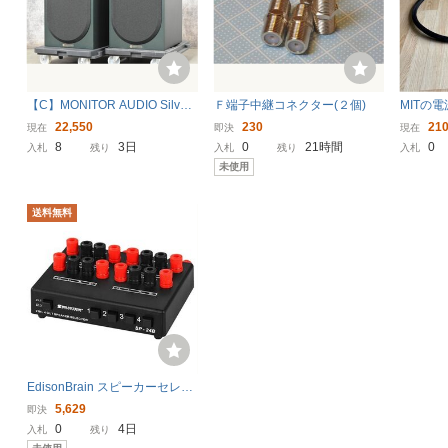
【C】MONITOR AUDIO Silver
Ｆ端子中継コネクター(２個)
MITの
100 7G Limited Edition スピー
ACII」
22,550
230
210
現在
即決
現在
カーペア モニターオーディオ 3
8
3日
0
21時間
0
入札
残り
入札
残り
入札
184109
未使用
送料無料
EdisonBrain スピーカーセレク
ター 2 in 4 out スピーカー スイ
5,629
即決
ッチャー スイッチング ステレ
0
4日
入札
残り
オ アンプ オー