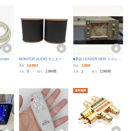
ster C
MONITOR AUDIO モニターオ
■美品 LEADER 5835 ステレオ
カーケーブ
ーディオ Bronze BR-FX スピー
オーディオモニター ベクトル
14,003
1,000
現在
現在
24K金メッ
カー ペア オーディオ機器 音音
スコープ
0
23時間
1
22時間
入札
残り
入札
残り
済み ペ
響機材 中古 良好 Z11490293
送料無料