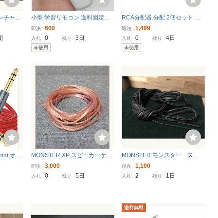
ランチャ
小型 学習リモコン 送料固定
RCA分配器 分配 2個セット 金
ーディオ
（リモコン 信号 コピー 複製 mi
メッキ アダプタ オス メス RCA
600
1,499
即決
即決
ni ミニ 学習 テレビ TV DVD ア
分岐 変換 F型 1出力2分配 RCA
間
0
3日
0
4日
入札
残り
入札
残り
ンプ オーディオ カーナビ HDD
ケーブル 1オス2メ
未使用
未使用
レコーダー
5mm オー
MONSTER XP スピーカーケー
MONSTER モンスター スピ
TRS バ
ブル 7m 1本 音出し動作確認済
ーカーケーブル S16 約650セ
3,000
1,100
即決
現在
ィオ ギ
み
ンチペア
0
5日
2
1日
入札
残り
入札
残り
(1M-5
送料無料