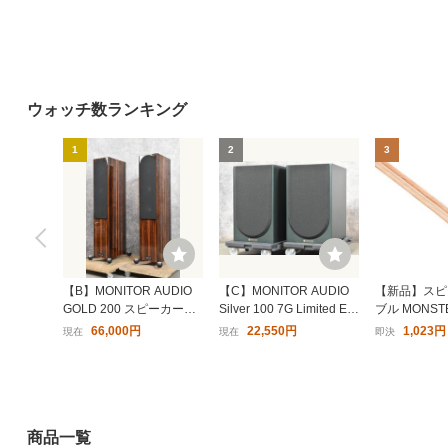
ステレオペア機能
ウォッチ数ランキング
MS62109 (RD) MONSTER
MS62106 (PU) MONSTER
MS621
1
2
3
モンスター ポータブル Blu
モンスター ポータブル スピ
モンス
etooth スピーカー S150 レ
ーカー Atomic/Blaster Micro
ーカー A
4,840円〜
3,960円〜
4,07
ッド 防水 (IPX7) 最大8W A
パープル Bluetooth ワイヤ
レッド B
UX/microSD/USB入力対応
レススピーカー 防水 (IPX5)
5) 
15
16
17
ステレオペア機能
ステレオペア機能
【B】MONITOR AUDIO
【C】MONITOR AUDIO
【新品】スピ
GOLD 200 スピーカーペ
Silver 100 7G Limited Edi
ブル MONST
ア モニターオーディオ 32
tion スピーカーペア モニ
切売 ME-S16
66,000円
22,550円
1,023円
現在
現在
即決
65160【送料無料!!】
ターオーディオ 3184109
内】 55
アールエム RM-8200WHSV
USBポート付き電源タップ
ポケッ
AppleWatch保護カバー ホ
4個口 1.5m
つめア
ワイト×シルバー RM8200
(1) [
700円〜
400円〜
610円
WHSV
商品一覧