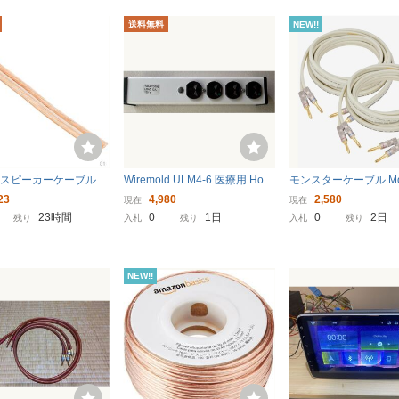
送料無料
NEW!!
スピーカーケーブル M
Wiremold ULM4-6 医療用 Hosp
モンスターケーブル Mon
R 16ゲージ 切売 ME-S1
ital Grade 4口 電源タップ アル
able XPNW スピー
23
4,980
2,580
現在
現在
m 【国内】 55
ミ製 ギター ベース アンプ
ル 1.5m LCYOUTH 
23時間
0
1日
0
2日
残り
入札
残り
入札
残り
オーディオ 動作確認済
キ加工純銅プラグ加工
ア
NEW!!