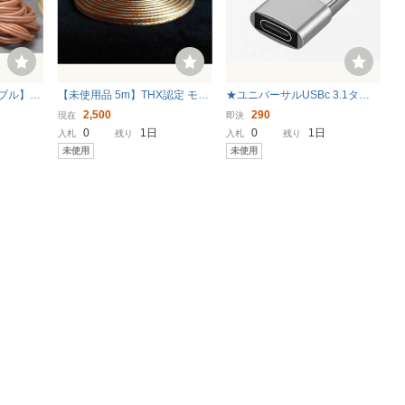
ブル】N
【未使用品 5m】THX認定 モン
★ユニバーサルUSBc 3.1タイ
10m 1
スターケーブル スピーカーケ
プcメス-USB 3.0タイプaオス
2,500
290
現在
即決
ーブル ホームシアター世界基
ポートコンバーターアダプタ
0
1日
0
1日
入札
残り
入札
残り
準THX認定ケーブル MONSTE
ー シルバー 未使用！
未使用
未使用
R CABLE