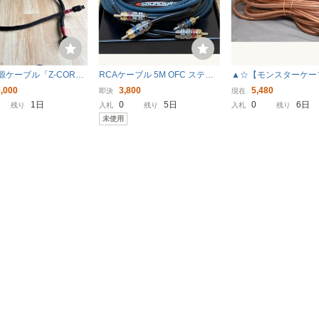
電源ケーブル「Z-CORD
RCAケーブル 5M OFC ステレ
▲☆【モンスターケー
オ アンプ配線 取り付け 5メー
MC スピーカーケーブル 
,000
3,800
5,480
即決
現在
トル
本①★△
1日
0
5日
0
6日
残り
入札
残り
入札
残り
未使用