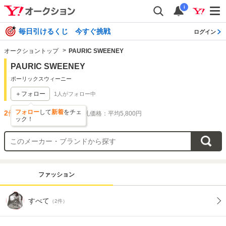
i
毎日引けるくじ 今すぐ挑戦
ログイン
オークショントップ
PAURIC SWEENEY
PAURIC SWEENEY
ポーリックスウィーニー
＋フォロー
1
人がフォロー中
フォロー
して
新着
をチェ
2
件出品されています
落札価格：平均5,800円
ック！
ファッション
すべて
（2件）