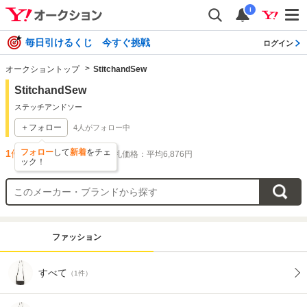
i
毎日引けるくじ 今すぐ挑戦
ログイン
オークショントップ
StitchandSew
StitchandSew
ステッチアンドソー
＋フォロー
4
人がフォロー中
フォロー
して
新着
をチェ
1
件出品されています
落札価格：平均6,876円
ック！
ファッション
すべて
（1件）