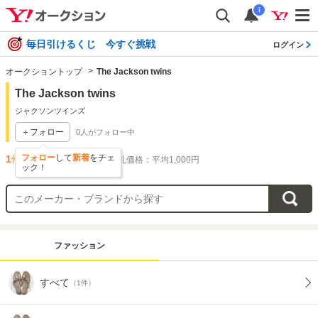
i
毎日引けるくじ 今すぐ挑戦
ログイン
オークショントップ
The Jackson twins
The Jackson twins
ジャクソンツインズ
＋フォロー
0
人がフォロー中
フォロー
して
新着
をチェ
1
件出品されています
落札価格：平均1,000円
ック！
ファッション
すべて
（1件）