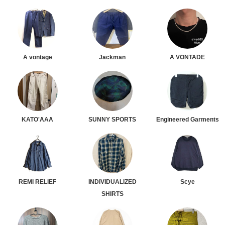
A vontage
Jackman
A VONTADE
KATO'AAA
SUNNY SPORTS
Engineered Garments
REMI RELIEF
INDIVIDUALIZED
Scye
SHIRTS