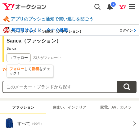
i
アプリのプッシュ通知で買い逃しを防ごう
毎日引けるくじ 今すぐ挑戦
ログイン
オークショントップ
Sanca（ファッション）
Sanca（ファッション）
Sanca
＋フォロー
23
人がフォロー中
フォロー
して
新着
をチェ
74
件出品されています
ック！
ファッション
住まい、インテリア
家電、AV、カメラ
すべて
（60件）