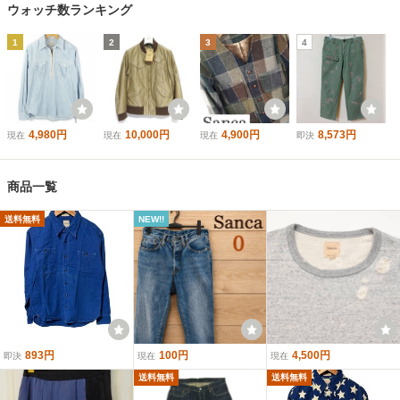
ウォッチ数ランキング
1
2
3
4
4,980円
10,000円
4,900円
8,573円
現在
現在
現在
即決
商品一覧
送料無料
NEW!!
893円
100円
4,500円
即決
現在
現在
送料無料
送料無料