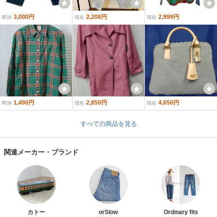
3,000円
2,208円
2,999円
即決
現在
現在
1,490円
2,850円
4,650円
即決
現在
現在
すべての商品を見る
関連メーカー・ブランド
カトー
orSlow
Ordinary fits