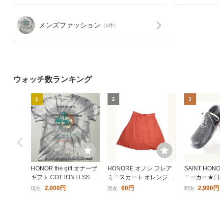
メンズファッション
（1件）
ウォッチ数ランキング
1
2
3
HONOR the gift オナーザ
HONORE オノレ フレア
SAINT HO
ギフト COTTON H SS TE
ミニスカート オレンジ色
ニーカー★日
E Tシャツ メンズ Lサイズ
大きめサイズ レディース
EEE★1回
2,000円
60円
2,990円
現在
現在
即決
タイダイ染め オーバーサ
ボトムス 薄手 春服 夏服
さえ24
イズ ビッグシルエット ル
秋服 コットン100% 0サ
ーズシルエット
イズ 大きめ