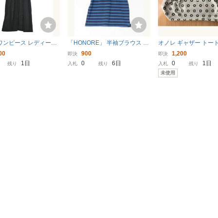
e ワンピース レディース
「HONORE」 半袖ブラウス 1
オノレ ギャザー トー
中古 古着
ブルー レディース
00
900
1,200
即決
即決
1日
0
6日
0
1日
残り
入札
残り
入札
残り
未使用