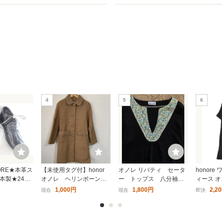
4
5
6
NORE★本革ス
【未使用タグ付】honor
オノレ リバティ セータ
honore
本製★24★
オノレ ヘリンボーン
ー トップス 八分袖
ィース 
使用★検索れい
茶系ウールコート レデ
花柄 エロイーズ 小花
1,000円
1,800円
2,2
現在
現在
即決
ィース1（S）サイズ ア
柄 リネン 無地 黒
ウター ロングコート
ニット HONORE