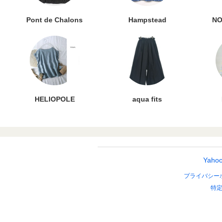
Pont de Chalons
Hampstead
NO
HELIOPOLE
aqua fits
Yah
プライバシー
特