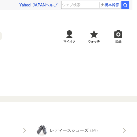
Yahoo! JAPAN
ヘルプ
橋本幹彦
マイオク
ウォッチ
出品
レディースシューズ
（1件）