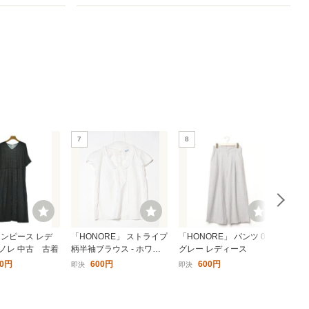
7
8
9
 ワンピース レデ
「HONORE」 ストライプ
「HONORE」 パンツ 0
「HO
オノレ 中古 古着
柄半袖ブラウス - ホワイ
グレー レディース
- ブ
ト レディース
00円
600円
600円
即決
即決
即決