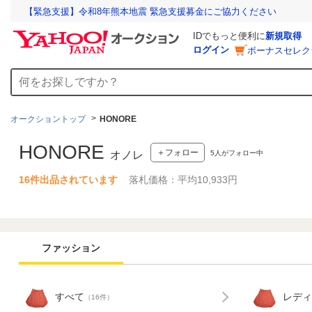
【緊急支援】令和8年熊本地震 緊急支援募金にご協力ください
IDでもっと便利に
新規取得
ログイン
ボーナスセレク
オークショントップ
HONORE
HONORE
＋フォロー
5
人がフォロー中
オノレ
16件出品されています
落札価格：平均10,933円
ファッション
すべて
レディ
（16件）