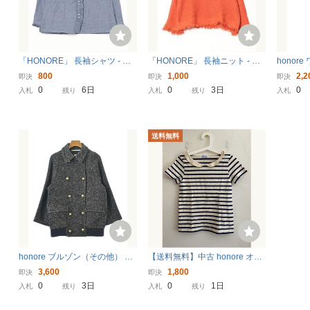
「HONORE」 長袖シャツ - ブ
「HONORE」 長袖ニット - オ
honor
ルー レディース
レンジ レディース
オノレ 
800
1,000
2,2
即決
即決
即決
0
6日
0
3日
0
入札
残り
入札
残り
入札
送料無料
honore ブルゾン（その他） レ
【送料無料】中古 honore オノ
ディース オノレ 中古 古着
レ 半袖Tシャツ 襟付き ボーダ
3,600
1,800
即決
即決
ー サイズ1
0
3日
0
1日
入札
残り
入札
残り