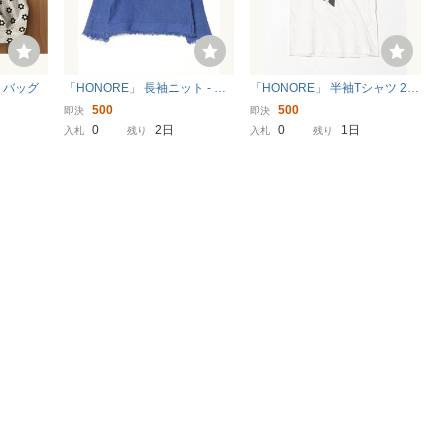
トバッグ
「HONORE」 長袖ニット - ブ
「HONORE」 半袖Tシャツ 2
ルー レディース
ホワイト レディース
500
500
即決
即決
0
2日
0
1日
入札
残り
入札
残り