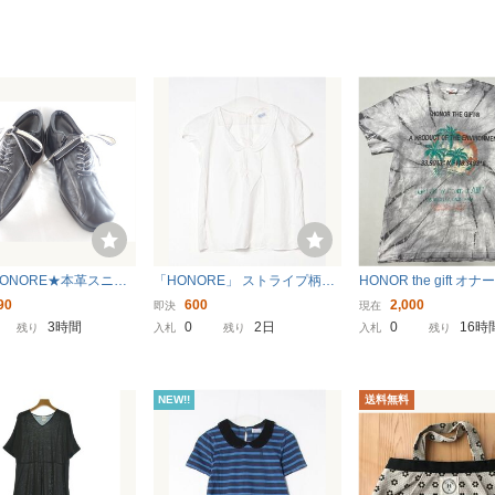
 HONORE★本革スニー
「HONORE」 ストライプ柄半
HONOR the gift オ
本製★24★EEE★1回
袖ブラウス - ホワイト レディー
ト COTTON H SS TE
90
600
2,000
即決
現在
索れいさえ24
ス
メンズ Lサイズ タイ
3時間
0
2日
0
16時
残り
入札
残り
入札
残り
オーバーサイズ ビッ
ット ルーズシルエッ
NEW!!
送料無料