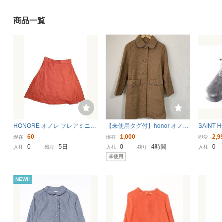
商品一覧
HONORE オノレ フレアミニス
【未使用タグ付】honor オノ
SAINT
カート オレンジ色 大きめサイ
レ ヘリンボーン 茶系ウール
カー★日
60
1,000
2,9
現在
現在
即決
ズ レディース ボトムス 薄手 春
コート レディース1（S）サ
使用★検
0
5日
0
4時間
0
入札
残り
入札
残り
入札
服 夏服 秋服 コットン100% 0
イズ アウター ロングコート
未使用
サイズ 大きめ
NEW!!