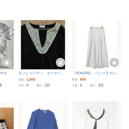
ナーザギフ
オノレ リバティ セーター
「HONORE」 パンツ 0 グレー
E Tシャツ
トップス 八分袖 花柄 エロ
レディース
1,800
600
現在
即決
ダイ染め
イーズ 小花柄 リネン 無
間
0
2日
0
2日
入札
残り
入札
残り
グシルエ
地 黒 ニット HONORE
ト