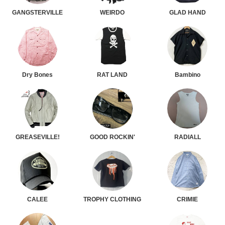
GANGSTERVILLE
WEIRDO
GLAD HAND
Dry Bones
RAT LAND
Bambino
GREASEVILLE!
GOOD ROCKIN'
RADIALL
CALEE
TROPHY CLOTHING
CRIMIE