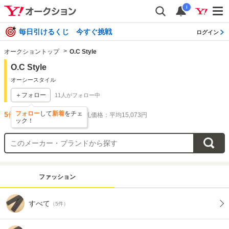
i
毎日引けるくじ 今すぐ挑戦
ログイン
オークショントップ
O.C Style
O.C Style
オーシースタイル
＋フォロー
11
人がフォロー中
フォロー
して
新着
をチェ
5
件出品されています
落札価格：平均15,073円
ック！
ファッション
すべて
（5件）