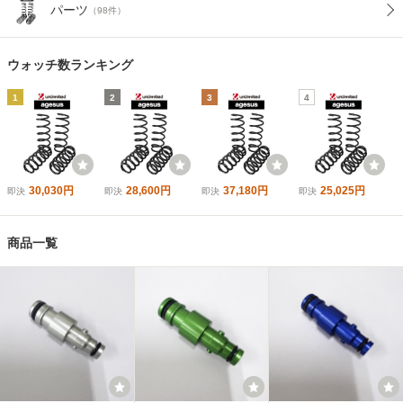
パーツ
（98件）
ウォッチ数ランキング
1
2
3
4
30,030円
28,600円
37,180円
25,025円
即決
即決
即決
即決
商品一覧