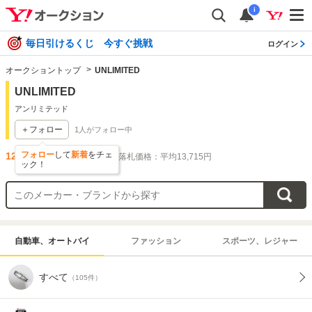
i
毎日引けるくじ 今すぐ挑戦
ログイン
オークショントップ
UNLIMITED
UNLIMITED
アンリミテッド
＋フォロー
1
人がフォロー中
フォロー
して
新着
をチェ
125
件出品されています
落札価格：平均13,715円
ック！
自動車、オートバイ
ファッション
スポーツ、レジャー
すべて
（105件）