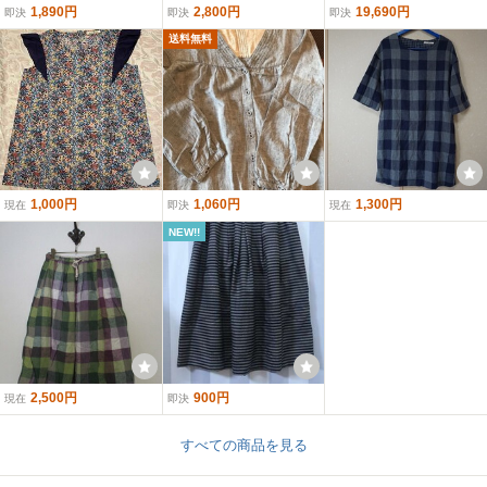
1,890円
2,800円
19,690円
即決
即決
即決
送料無料
1,000円
1,060円
1,300円
現在
即決
現在
NEW!!
2,500円
900円
現在
即決
すべての商品を見る