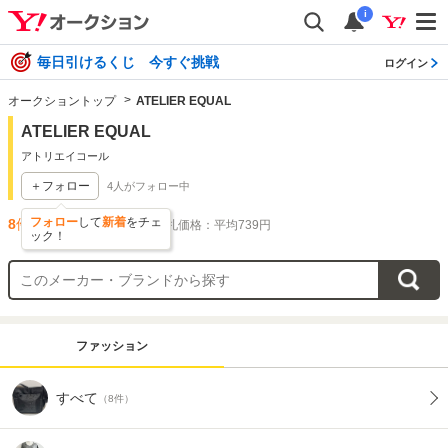
i
毎日引けるくじ 今すぐ挑戦
ログイン
オークショントップ
ATELIER EQUAL
ATELIER EQUAL
アトリエイコール
＋フォロー
4
人がフォロー中
フォロー
して
新着
をチェ
8
件出品されています
落札価格：平均739円
ック！
ファッション
すべて
（8件）