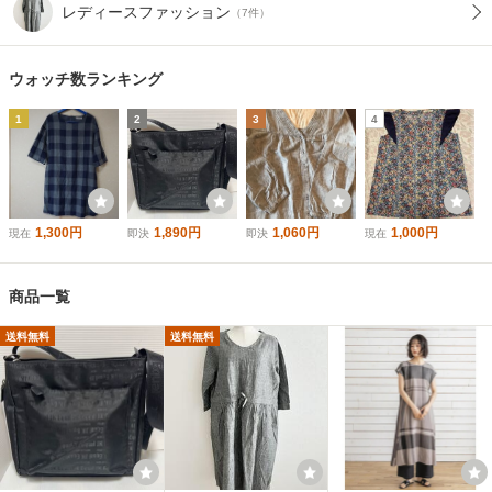
レディースファッション
（7件）
ウォッチ数ランキング
1
2
3
4
1,300円
1,890円
1,060円
1,000円
現在
即決
即決
現在
商品一覧
送料無料
送料無料