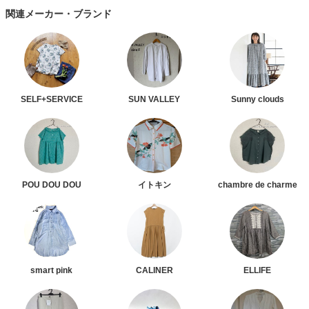
関連メーカー・ブランド
SELF+SERVICE
SUN VALLEY
Sunny clouds
POU DOU DOU
イトキン
chambre de charme
smart pink
CALINER
ELLIFE