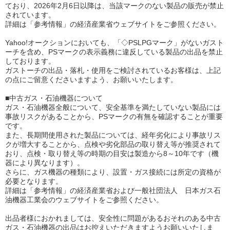
ており、2026年2月6日以降は、当該マークのない製品の販売が禁止
されています。
詳細は「参考情報」の経済産業省ウェブサイトをご参照ください。
Yahoo!オークションにおいても、「◇PSLPGマーク」がないガスト
ーチを含め、PSマークの表示義務に違反している製品の出品を禁止
しております。
ガストーチの出品・落札・使用をご検討されているお客様は、上記
の点にご留意くださいますよう、お願いいたします。
■中古ガス・石油機器について
ガス・石油機器全般について、安全基準を満たしていない製品には
事故リスクがあることから、PSマークの有無を確認することが重要
です。
また、長期間使用された製品については、経年劣化により事故リス
クが増大することから、点検や劣化部品の取り替え等が推奨されて
おり、点検・取り替え等の時期の目安は製造から8～10年です（機
器により異なります）。
さらに、ガス機器の種類により、設置・ガス接続には所定の資格が
必要となります。
詳細は「参考情報」の経済産業省および一般社団法人 日本ガス石
油機器工業会のウェブサイトをご参照ください。
出品者様におかれましては、安全性に問題があるおそれのある中古
ガス・石油機器の出品はお控えいただきますようお願いいたしま