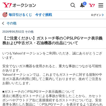
auctions
検索
通知
i
毎日引けるくじ 今すぐ挑戦
ログイン
その他
2026年06月02日 その他
【ご注意ください】ガストーチ等の◇PSLPGマーク表示義
務および中古ガス・石油機器の出品について
いつもYahoo!オークションをご利用いただき、誠にありがとうござ
います。
安全でないガス機器を使用されると、重大な事故につながる可能性
があります。
Yahoo!オークションでは、これまでもガストーチに対する規制や中
古ガス器具の利用に関してご案内しておりますが、改めてご注意を
お願いいたします。
■ガストーチの◇PSLPGマーク表示義務について
過去に粗悪なガストーチによる事故が発生したことから、カセット
ボンベやアウトドア缶に直接接続するガストーチについては、安全
基準を満たした製品に「◇PSLPGマーク」を表示するよう定められ