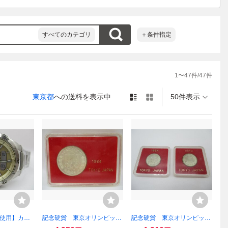
すべてのカテゴリ
＋条件指定
1
〜
47
件/
47
件
東京都
への送料を表示中
50件表示
未使用】カシ
記念硬貨 東京オリンピッ
記念硬貨 東京オリンピッ
ー CASI
ク 昭和39年 1964年 10
ク 昭和39年 1964年 10