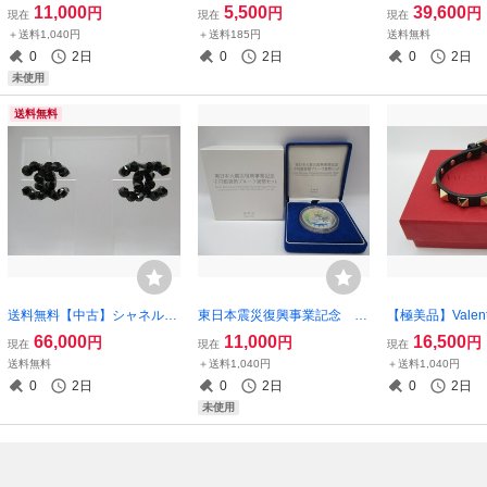
オリンピック競技大会記念
NA RICCI ヴィンテージ
トン LV コリ
11,000
5,500
39,600
円
円
円
現在
現在
現在
千円銀貨幣プルーフ貨幣セッ
チェーンネックレス ゴール
ング ネックレス
＋送料1,040円
＋送料185円
送料無料
ト 純銀 銀メダル 記念コ
ド色
0
2日
0
2日
0
2日
イン 造幣局
未使用
送料無料
送料無料【中古】シャネル
東日本震災復興事業記念 千
【極美品】Valenti
CHANEL ピアス ブラック
円銀貨幣プルーフ貨幣セット
ni ヴァレンテ
66,000
11,000
16,500
円
円
円
現在
現在
現在
ラインストーン ココマー
純銀 銀メダル 記念コイ
ァーニ ロック
送料無料
＋送料1,040円
＋送料1,040円
ク
ン 造幣局
レスレット ZW2J
0
2日
0
2日
0
2日
レザー
未使用