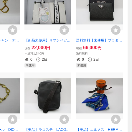
チャン・ディ
【新品未使用】サマンベガ
送料無料【未使用】プラダ
イヤリング C
Samantha Vega 「ポチャ
サフィアーノ トライアング
22,000
66,000
円
円
現在
現在
ッコ」コレクション ハンド
ル 2つ折り財布 ブラッ
＋送料1,340円
送料無料
バック 別売りチャーム付き
ク PRADA 1ML050
0
2日
0
2日
未使用
未使用
ル DIOR
【美品】ラコステ LACOST
【美品】エルメス HERME