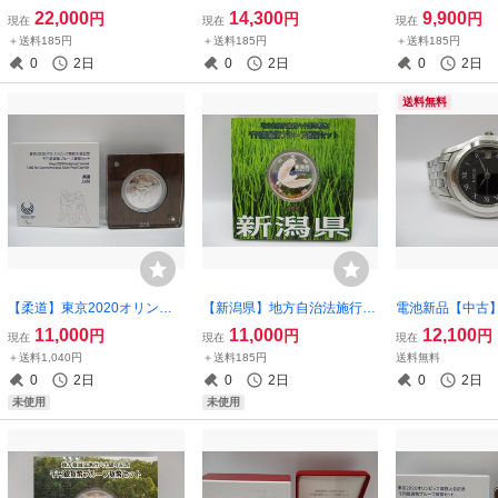
ノットコインカードホルダ
Westwood ヴィヴィアンウ
PARIS ロゴ
22,000
14,300
9,900
円
円
円
現在
現在
現在
ー ブラック×オレンジ
エストウッド ディアマンテ
ルド色
＋送料185円
＋送料185円
＋送料185円
ハートモチーフ ピアス レ
0
2日
0
2日
0
2日
ディース
送料無料
【柔道】東京2020オリンピ
【新潟県】地方自治法施行60
電池新品【中古
ック競技大会記念 千円銀貨
周年記念 1000円銀貨幣プル
ucci レディー
11,000
11,000
12,100
円
円
円
現在
現在
現在
幣プルーフ貨幣セット 純
ーフ貨幣セット Ａセット
00L 黒文字盤
＋送料1,040円
＋送料185円
送料無料
銀 銀メダル 記念コイン
平成25年/2013年
0
2日
0
2日
0
2日
造幣局
未使用
未使用