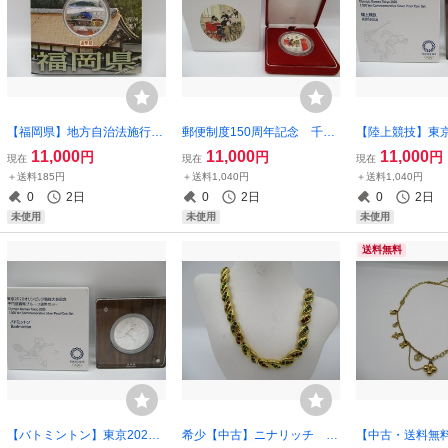
【福岡県】地方自治法施行60
郵便制度150周年記念 千円
【陸上競技】東京
周年記念 1000円銀貨幣プル
銀貨幣プルーフ貨幣セット
ンピック競技大会
11,000
11,000
11,000
円
円
円
現在
現在
現在
ーフ貨幣セット Ａセット
純銀 銀メダル 記念コイ
銀貨幣プルーフ
＋送料185円
＋送料1,040円
＋送料1,040円
平成25年/2013年
ン 造幣局
純銀 銀メダル
0
2日
0
2日
0
2日
ン 造幣局
未使用
未使用
未使用
送料無料
【バトミントン】東京2020
希少【中古】ニナリッチ NI
【中古・送料無