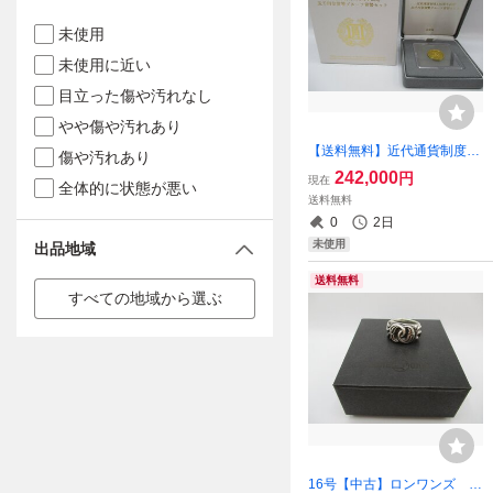
未使用
未使用に近い
目立った傷や汚れなし
やや傷や汚れあり
【送料無料】近代通貨制度15
傷や汚れあり
0周年記念 五千円金貨幣プ
242,000
円
現在
全体的に状態が悪い
ルーフ貨幣セット 純金 記
送料無料
念コイン 造幣局
0
2日
未使用
出品地域
送料無料
すべての地域から選ぶ
16号【中古】ロンワンズ L