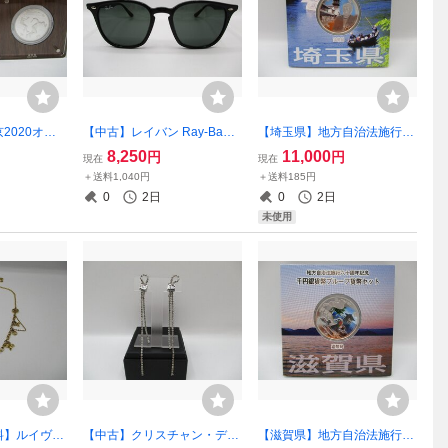
2020オリ
【中古】レイバン Ray-Ban
【埼玉県】地方自治法施行60
記念 千円
サングラス RB4258-F 601/7
周年記念 1000円銀貨幣プル
8,250
11,000
円
円
現在
現在
貨幣セット
1 52□20 120
ーフ貨幣セット Ａセット
＋送料1,040円
＋送料185円
 記念コイ
平成25年/2013年
0
2日
0
2日
未使用
料】ルイヴィ
【中古】クリスチャン・ディ
【滋賀県】地方自治法施行60