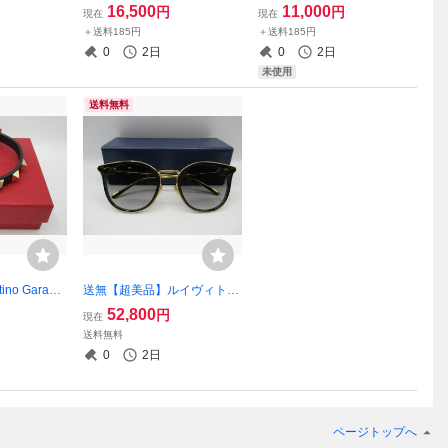
エ ブルーミ
オール Dior イヤリング C
周年記念 1000円銀貨幣プル
16,500
11,000
円
円
現在
現在
 M64855
D シルバー色
ーフ貨幣セット Ａセット
＋送料185円
＋送料185円
平成25年/2013年
0
2日
0
2日
未使用
送料無料
no Garava
送無【超美品】ルイヴィト
ィノ・ガラヴ
ン LV サングラス Z256
52,800
円
現在
スタッズ ブ
9Ｕ 52□21-140 LV リンク
送料無料
0255VIT
ワン・ラウンド グリ
0
2日
ページトップへ