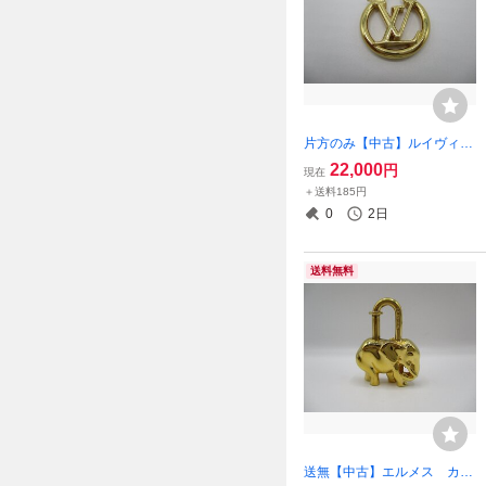
片方のみ【中古】ルイヴィト
ン LV ピアス・ルイー
22,000
円
現在
ズ Ｍ00396 右用？
＋送料185円
0
2日
送料無料
送無【中古】エルメス カデ