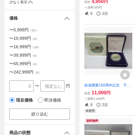
4,950
円
少なく表示
現在
00円銀貨 専用ケース
＋送料185円
0
2日
価格
〜
5,999
円
（
10
）
〜
10,999
円
（
4
）
〜
16,999
円
（
19
）
〜
39,999
円
（
6
）
〜
55,999
円
（
4
）
〜
242,999
円
（
4
）
鉄道開業150周年記念 千円
〜
円
銀貨幣 純銀 銀メダル 記
11,000
円
現在
念コイン 造幣局
＋送料1,040円
現在価格
即決価格
0
2日
未使用
絞り込む
送料無料
商品の状態