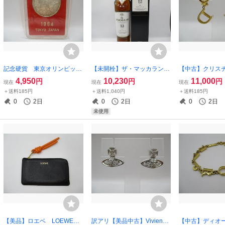
記念硬貨 東京オリンピッ
【未開栓】ザ・マッカラン12
【中古】クリス
ク 昭和39年 1964年 10
年 シェリーオークカスク
オール Dior 
4,950
10,230
11,000
円
円
円
現在
現在
現在
00円銀貨 専用ケース
スコッチ 40% 700ml 箱
D ゴールド色
＋送料185円
＋送料1,040円
＋送料185円
付
0
2日
0
2日
0
2日
未使用
【美品】ロエベ LOEWE
訳アリ【美品中古】Vivienne
【中古】ディオー