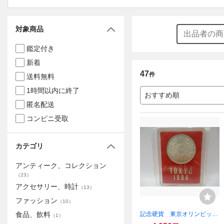
対象商品
鑑定付き
新着
47
件
送料無料
1時間以内に終了
おすすめ順
匿名配送
コンビニ受取
カテゴリ
アンティーク、コレクション
（
23
）
アクセサリー、時計
（
13
）
ファッション
（
10
）
記念硬貨 東京オリンピッ
食品、飲料
（
1
）
ク 昭和39年 1964年 10