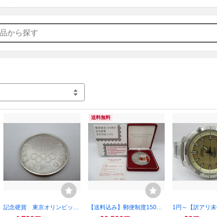
送料無料
記念硬貨 東京オリンピッ
【送料込み】郵便制度150周
1円～【訳アリ
ク 昭和39年 1964年 10
年記念貨幣 発行記念メダル
オ ウェーブセプタ