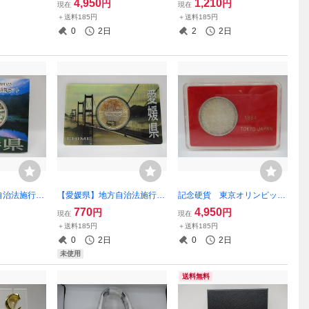
4,950
1,210
円
円
現在
現在
or ソーラー電波
00円銀貨 専用ケース
0円銀貨 専用ケース
＋送料185円
＋送料185円
D-9AJF マ
0
2日
2
2日
治法施行60
【愛媛県】地方自治法施行60
記念硬貨 東京オリンピッ
円銀貨幣プル
周年記念 500円バイカラー・
ク 昭和39年 1964年 10
770
4,950
円
円
現在
現在
 Ａセット
クラッド貨幣 カードタイプ
00円銀貨 専用ケース
＋送料185円
＋送料185円
年
0
2日
0
2日
未使用
送料無料