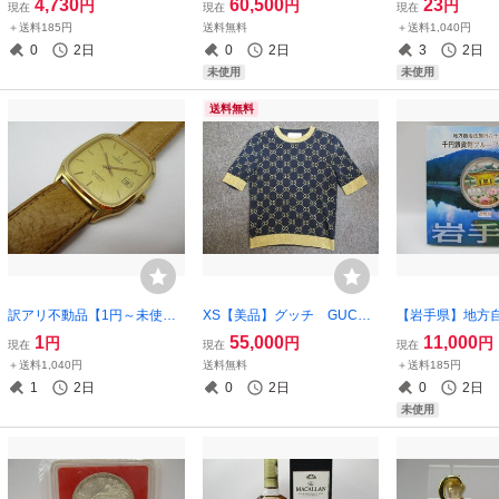
4,730
60,500
23
円
円
円
現在
現在
現在
00円銀貨
純銀 銀メダル 記念コイ
O wave cept
＋送料185円
送料無料
＋送料1,040円
ン 造幣局
時計 WVA-M640
0
2日
0
2日
3
2日
ルチバンド6
未使用
未使用
送料無料
訳アリ不動品【1円～未使用
XS【美品】グッチ GUCCI
【岩手県】地方自
級】OMEGA オメガ シー
サマーニット 半袖ニット
周年記念 1000
1
55,000
11,000
円
円
円
現在
現在
現在
マスター ヴィンテージ ス
セーター GG柄 レディー
ーフ貨幣セット
＋送料1,040円
送料無料
＋送料185円
クエア型腕時計
ス ラメ 送料無料
平成25年/2013
1
2日
0
2日
0
2日
未使用