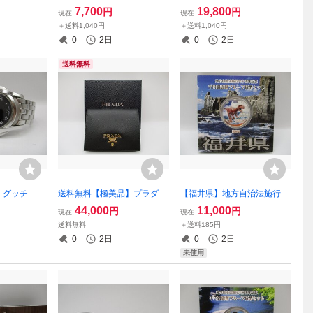
ブレス ゴー
E メンズクラシック バーテ
S ツイリー ブルー系 H0
7,700
19,800
円
円
現在
現在
ィカルカメラバッグ NH44
62861S 05 シルク100％
＋送料1,040円
＋送料1,040円
22HC ボディバッグ・ショ
0
2日
0
2日
ルダーバッグ ミニマム
送料無料
】グッチ G
送料無料【極美品】プラダ
【福井県】地方自治法施行60
ス腕時計 55
サフィアーノ 2つ折り財
周年記念 1000円銀貨幣プル
44,000
11,000
円
円
現在
現在
布 ブラック PRADA 1M
ーフ貨幣セット Ａセット
送料無料
＋送料185円
V204
平成25年/2013年
0
2日
0
2日
未使用