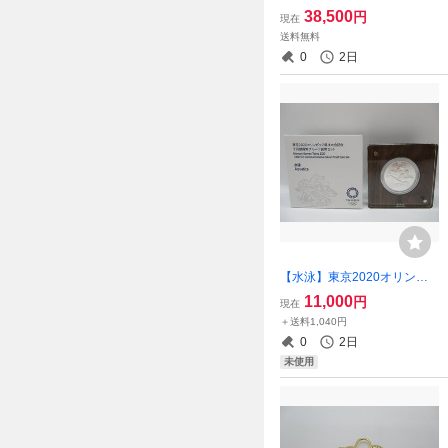
ONE ONES コスミックユ
38,500
円
現在
ニオンリング レナードカム
送料無料
ホート SV925
0
2日
【水泳】東京2020オリンピ
ック競技大会記念 千円銀貨
11,000
円
現在
幣プルーフ貨幣セット 純
＋送料1,040円
銀 銀メダル 記念コイン
0
2日
造幣局
未使用