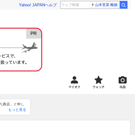
Yahoo! JAPAN
ヘルプ
山本里菜 離婚
マイオク
ウォッチ
出品
大八商店」と申し
もっと見る
い致します。