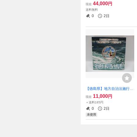
ナ・バックチャーム 象・エ
44,000
円
現在
レファント 1997年限定 H
送料無料
ERMES
0
2日
【徳島県】地方自治法施行60
周年記念 1000円銀貨幣プル
11,000
円
現在
ーフ貨幣セット Ａセット
＋送料185円
平成25年/2013年
0
2日
未使用