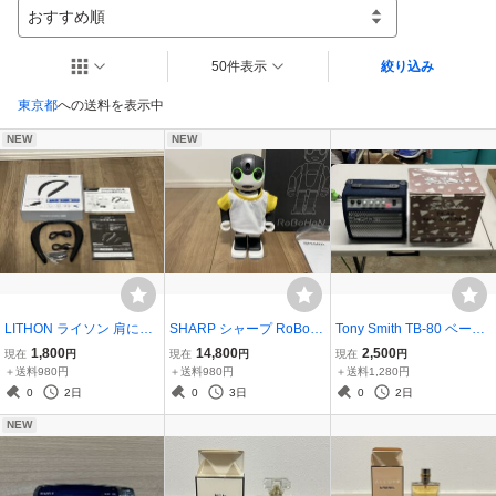
おすすめ順
50件表示
絞り込み
東京都
への送料を表示中
NEW
NEW
LITHON ライソン 肩にか
SHARP シャープ RoBoH
Tony Smith TB-80 ベース
けるワイヤレススピーカ
oN ロボホン SR-06M 中
アンプ 通電確認済み 元箱
1,800
14,800
2,500
現在
円
現在
円
現在
円
ー SP-36 Bluetooth送信機
古
付き 小型アンプ 自宅練習
＋送料980円
＋送料980円
＋送料1,280円
付属
用
0
2日
0
3日
0
2日
NEW