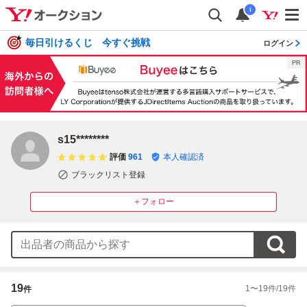
i
毎日引けるくじ 今すぐ挑戦
ログイン
s15********
評価
961
本人確認済
ブラックリスト登録
＋フォロー
19
1
〜
19
件/
19
件
件