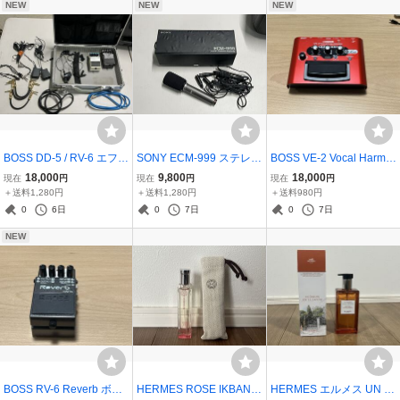
NEW
NEW
NEW
BOSS DD-5 / RV-6 エフェ
SONY ECM-999 ステレオ
BOSS VE-2 Vocal Harmo
クターセット パッチケー
コンデンサーマイク 元
nist ボーカルエフェクタ
18,000
9,800
18,000
現在
円
現在
円
現在
円
ブル・電源アダプター・
箱・説明書・ケーブル付
ー ボス 動作確認済
＋送料1,280円
＋送料1,280円
＋送料980円
ハードケース付き
動作確認済 中古 ソニー
0
6日
0
7日
0
7日
NEW
BOSS RV-6 Reverb ボス
HERMES ROSE IKBANA
HERMES エルメス UN JA