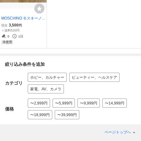
MOSCHINO モスキーノ T
OY2 PEARL 30ml オード
3,500
現在
円
パルファム 新品未開封 フ
＋送料520円
ィルム付 香水
0
1日
未使用
絞り込み条件を追加
ホビー、カルチャー
ビューティー、ヘルスケア
カテゴリ
家電、AV、カメラ
〜2,999円
〜5,999円
〜9,999円
〜14,999円
価格
〜18,999円
〜39,999円
ページトップへ