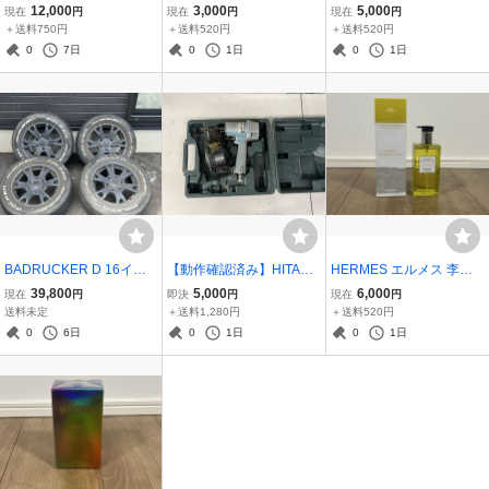
デジタルリバーブ エフェ
香水 エルメス ローズイケ
RDIN SUR LA LAGUNE
12,000
3,000
5,000
現在
円
現在
円
現在
円
クター 動作確認済
バナ 巾着付き フレグラン
ボディシャンプー 200ml
＋送料750円
＋送料520円
＋送料520円
ス 15ml
箱付
0
7日
0
1日
0
1日
BADRUCKER D 16イン
【動作確認済み】HITACH
HERMES エルメス 李氏
チ 6.5J +38 PCD139.7 6
I 日立 高圧ロール釘打機 N
の庭 LE JARDIN DE MON
39,800
5,000
6,000
現在
円
即決
円
現在
円
穴 23年製造 レア FALKEN
V90HMC ケース付 エア釘
SIEUR LI シャワージェル
送料未定
＋送料1,280円
＋送料520円
215/65R16 タイヤ ホイー
打ち機
200ml 箱付
0
6日
0
1日
0
1日
ル 4本セット ハイエース
200系