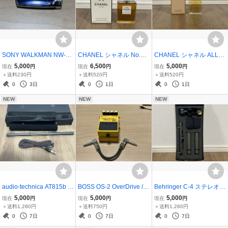
SONY WALKMAN NW-S7
CHANEL シャネル No.5 1
CHANEL シャネル ALLU
05F 2GB ソニー ウォーク
00ml オードゥパルファム
RE アリュール 50ml オー
5,000
6,500
5,000
現在
円
現在
円
現在
円
マン スティック型 動作未
残量多 箱付 定番人気 香水
ドトワレ 残量多 箱付き 人
＋送料230円
＋送料520円
＋送料520円
確認 Sony NW-E507
N°5
気香水
0
3日
0
1日
0
1日
NEW
NEW
NEW
audio-technica AT815b ガ
BOSS OS-2 OverDrive / D
Behringer C-4 ステレオコ
ンマイク ウインドスクリ
istortion ボス 歪みペダル
ンデンサーマイク 2本セ
5,000
5,000
5,000
現在
円
現在
円
現在
円
ーン・ケーブル・専用ケ
パッチケーブル付 動作確
ット マッチドペア ケース
＋送料1,280円
＋送料750円
＋送料1,280円
ース付 オーディオテクニ
認済
付
0
7日
0
7日
0
7日
カ