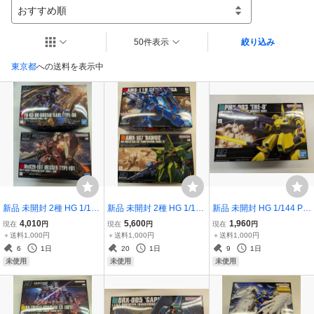
おすすめ順
50件表示
絞り込み
東京都
への送料を表示中
新品 未開封 2種 HG 1/144
新品 未開封 2種 HG 1/144
新品 未開封 HG 1/144 PM
Me02R-F01メッサーF01
ギラ・ドーガ（レズン・
X-003 ジ・オ 機動戦士Z
4,010
5,600
1,960
現在
円
現在
円
現在
円
型 FD-03-00 グスタフ・
シュナイダー専用機）HG
ガンダム
＋送料1,000円
＋送料1,000円
＋送料1,000円
カール00型
1/144 バウ
6
1日
20
1日
9
1日
未使用
未使用
未使用