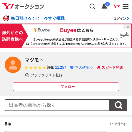
i
毎日引けるくじ 今すぐ挑戦
ログイン
マツモト
評価
11,257
本人確認済
スピード発送
ブラックリスト登録
＋フォロー
6
1
〜
6
件/
6
件
件