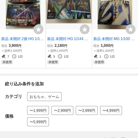
新品 未開封 2個 HG 1/144
新品 未開封 HG 1/144 OR
新品 未開封 MG 1/100 XX
ガンダムEX (復讐のレク
X-005 ギャプラン
XG-00W0 ウィングガンダ
3,900
2,180
1,000
現在
円
現在
円
現在
円
イエム)
ム ゼロ エンドレスワルツ
＋送料1,000円
＋送料1,000円
＋送料1,000円
版 新機動戦記ガンダムW
7
1日
5
1日
1
1日
エンドレスワルツ
未使用
未使用
未使用
絞り込み条件を追加
カテゴリ
おもちゃ、ゲーム
〜1,999円
〜2,999円
〜3,999円
〜4,999円
価格
〜5,999円