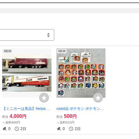
NEW
NEW
【ミニカーは美品】herpa ヘ
used品 ポケモン ポケモント
ルパ 1/87 メルセデスベンツ
レッタ 31枚とコレクション
4,000
500
円
円
即決
即決
Mercedes Benz セミトレー
アルバム
＋送料980円
＋送料520円
ラートラック 2台セット
0
2日
0
2日