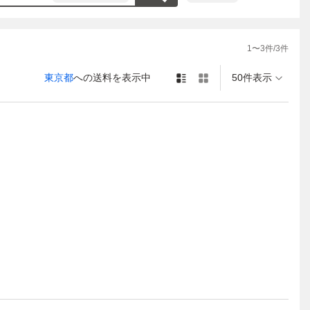
1
〜
3
件/
3
件
東京都
への送料を表示中
50件表示