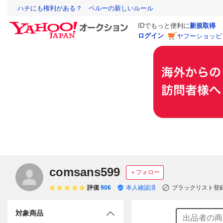
ハチにも権利がある？ ペルーの新しいルール
IDでもっと便利に
新規取得
ログイン
ヤフーショッピ
comsans599
＋フォロー
評価
906
本人確認済
ブラックリスト登
対象商品