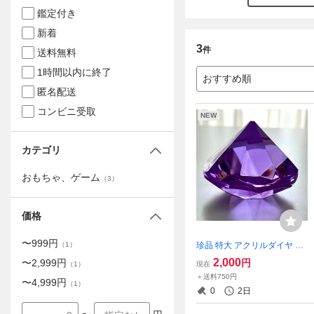
鑑定付き
新着
3
件
送料無料
1時間以内に終了
おすすめ順
匿名配送
コンビニ受取
NEW
カテゴリ
おもちゃ、ゲーム
（
3
）
価格
〜
999
円
珍品 特大 アクリルダイヤ 5
（
1
）
個とアクリルアイス 約200個
2,000
円
〜
2,999
円
現在
（
1
）
のセット アクリルストーン
＋送料750円
〜
4,999
円
（
1
）
0
2日