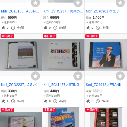
Mdr_ZCa0165 FALLING
Kml_ZVHS237／肉体の門
Mdr_ZCa0901 ウエザー
DOWN/PROOF OF POWE
【レン落ちVHS 動作未
リポート/TOKYO 1978 2
550
660
1,400
現在
円
現在
円
現在
円
R
確認】
CD
＋送料185円
＋送料560円
＋送料185円
0
7時間
0
7時間
0
7時間
本日終了
本日終了
本日終了
Kml_ZCD2237／J.S.バッ
Kml_ZCk1437／STING：
Kml_ZC4942／FRANK SI
ハ：無伴奏チェロ組曲
Mad About You （輸入CD
NATRA：Come Fly With
330
440
330
現在
円
現在
円
現在
円
ハインリヒ・シフ （国内
デジパック）
Me （輸入CD）
＋送料185円
＋送料185円
＋送料185円
CD）
1
7時間
0
7時間
0
7時間
本日終了
本日終了
本日終了