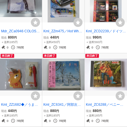
Mdr_ZCa0946 COLOSSE
Kml_ZZm475／Hot Whee
Kml_ZCD2239／ドイツ民
UM/LIVE
ls ホットウィール：HW A
謡集 I～VIII （国内CD９
800
440
990
現在
円
現在
円
現在
円
RT CARS「'64 CHEVY N
枚 帯付き VIIのみ２枚
＋送料185円
＋送料450円
＋送料560円
OVA WAGON」 【未開
組）
0
7時間
0
7時間
0
7時間
封】
本日終了
本日終了
本日終了
Kml_ZZ1682◆／うまた
Kml_ZC6341／阿部次
Kml_ZC6288／ベニー・
せ！ キラキラミラー
昭：彩 IRODORI・夢 YU
モレー：アシ・エス...ベニ
440
880
880
現在
円
現在
円
現在
円
（ストラップ）＋ フィギ
ME・想 OMOI （未開封C
ー （輸入CDに解説書付
＋送料185円
＋送料185円
＋送料185円
ュア付きボールペン （未
D）
き）
0
7時間
0
7時間
0
7時間
開封）