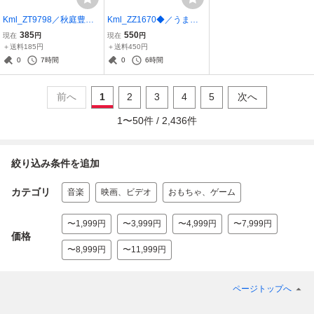
Kml_ZT9798／秋庭豊と
Kml_ZZ1670◆／うまた
アローナイツ 全曲集
せくん ぬいぐるみ（ボ
385
550
現在
円
現在
円
「最後にもう一度」「中
ールチェーン付き）
＋送料185円
＋送料450円
の島ブルース」 （カセッ
0
7時間
0
6時間
ト）
前へ
1
2
3
4
5
次へ
1
〜
50
件 /
2,436
件
絞り込み条件を追加
カテゴリ
音楽
映画、ビデオ
おもちゃ、ゲーム
〜1,999円
〜3,999円
〜4,999円
〜7,999円
価格
〜8,999円
〜11,999円
ページトップへ