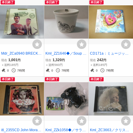
本日終了
本日終了
本日終了
Mdr_ZCa0940 BRECKER
Kml_ZZ1646◆／Soup St
CD171a：ミュージッ
BROTHERS BAND/USA
ock Tokyo スープストッ
ク・オブ・ラヴ
1,001
1,320
242
現在
円
現在
円
現在
円
TOUR1976-77 2CD
ク 2022 イヤーカップ
＋送料185円
＋送料560円
＋送料185円
「SSカップ」（未使用
0
7時間
0
7時間
0
7時間
箱付き）
本日終了
本日終了
本日終了
itl_2355CD John Moran/T
Kml_ZZk1058◆／サラブ
Kml_ZC3663／クリステ