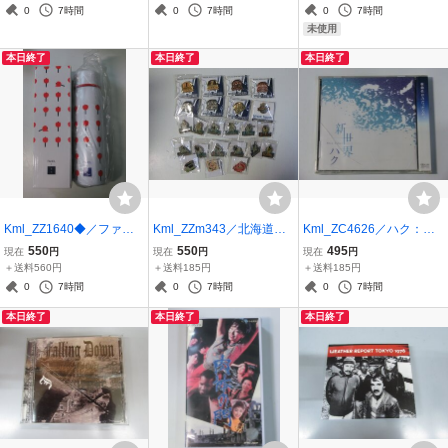
送響、スクロヴァチェフ
（DVD）
（未開封）
0
7時間
0
7時間
0
7時間
スキ指揮 （輸入CD）
未使用
本日終了
本日終了
本日終了
Kml_ZZ1640◆／ファン
Kml_ZZm343／北海道日
Kml_ZC4626／ハク：新
ケル オリジナル「ステ
本ハムファイターズ ピ
世界（未開封CD） 少々
550
550
495
現在
円
現在
円
現在
円
ンレスボトル（りんご
ンバッジ 23個
難有
＋送料560円
＋送料185円
＋送料185円
飴）」 【未使用】
0
7時間
0
7時間
0
7時間
本日終了
本日終了
本日終了