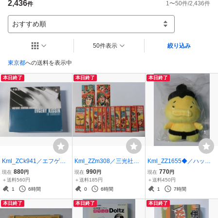
2,436
1
〜
50
件/
2,436
件
件
おすすめ順
50件表示
絞り込み
東京都
への送料を表示中
本日終了
本日終了
本日終了
Kml_ZCk941／エフゲニ
Kml_ZZm308／三光社
Kml_ZZ1655◆／ハッキ
ー・キーシン キーシ
製 軍人合 24枚（カバー
ヨィ！せきトリくん「あ
880
990
770
現在
円
現在
円
現在
円
ン・イン・コンサート
２枚付き）
んこ山 マスコットボー
＋送料560円
＋送料185円
＋送料450円
（輸入CD4枚組）
ルチェーン」（未使用）
1
6時間
0
6時間
1
7時間
本日終了
本日終了
本日終了