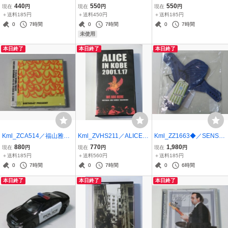
he Manson Family: An Op
レッドコレクション ぷち
ィーナ・コンデ CRISTIN
440
550
550
現在
円
現在
円
現在
円
era
ぬいぐるみ５「イクイノ
A CONDE：メンサーヘ
＋送料185円
＋送料450円
＋送料185円
ックス」 カプセルトイ
（メッセージ） MENSAJ
0
7時間
0
7時間
0
7時間
【未開封】
E （中古CD 輸入盤）
未使用
本日終了
本日終了
本日終了
Kml_ZCA514／福山雅
Kml_ZVHS211／ALICE I
Kml_ZZ1663◆／SENSI
治：BIRTHDAY PRESEN
N KOBE 2001.1.17 アリ
トリップサンダル PRO
880
770
1,980
現在
円
現在
円
現在
円
T（未開封2CD）
ス・復活ライブ 【VHS】
NT（ブルー、23～23.5セ
＋送料185円
＋送料560円
＋送料185円
動作未確認
ンチ）未使用
0
7時間
0
7時間
0
6時間
本日終了
本日終了
本日終了