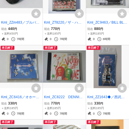
Kml_ZZm483／プルバッ
Kml_ZT8220／ザ・ハー
Kml_ZC9463／BILL BLA
クミニカー Welly：201
ト：チャップマン （カセ
CK’S COMBO：Hi Rollin'
440
770
880
現在
円
現在
円
現在
円
6 ダッジ・チャージャー
ットテープ 動作確認済
- The Story Of Bill Black's
＋送料450円
＋送料185円
＋送料185円
R/T パトカー
み）
Combo（1960-65） （輸
0
7時間
0
7時間
0
6時間
入CD 2枚組）
本日終了
本日終了
本日終了
Kml_ZC6416／オホーツ
Kml_ZC8222 DENNIS B
Kml_ZZ1643◆／西武鉄
クDOいなか博テーマソン
ROWN／VICTORY IS MI
道 6000系 キーカバー
330
770
330
現在
円
現在
円
現在
円
グ「オホーツクの詩」
NE
【未開封】
＋送料185円
＋送料185円
＋送料185円
0
7時間
0
7時間
0
7時間
本日終了
本日終了
本日終了