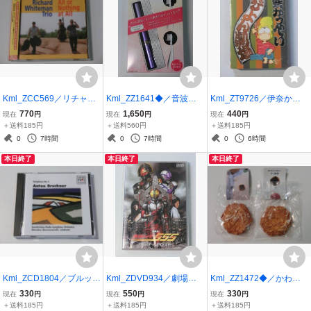
Kml_ZCC569／リチャー
Kml_ZZ1641◆／音波振
Kml_ZT9726／伊奈かっ
ド・ホワイトマン・トリ
動ハブラシ ポケットDol
ぺい：だびよん劇場 （カ
770
1,650
440
現在
円
現在
円
現在
円
オ：オール・オア・ナシ
tz ドルツ 本体（バイオ
セットテープ）
＋送料185円
＋送料560円
＋送料185円
ング・アット・オール
レット）+替ブラシ 【未
0
7時間
0
7時間
0
6時間
（輸入CDに日本語帯付
使用】
本日終了
本日終了
本日終了
き）
Kml_ZCD1804／ブルック
Kml_ZDVD934／劇場版
Kml_ZZ1472◆／かわい
ナー：交響曲第3番ニ短調
仮面ライダー555 ファイ
い おせんべいのブロー
330
550
330
現在
円
現在
円
現在
円
ザールブリュッケン放
ズ パラダイス・ロスト
チ 揚げ２個 ガチャ
＋送料185円
＋送料185円
＋送料185円