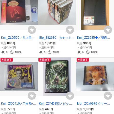
Kml_ZLD520／井上昌
Glp_332630 カセットテ
Kml_ZZ1585◆／譜面隠
己：マチエール・コンサ
ープ 大川栄策 稲妻/風
し A4サイズ３面タイ
880
1,001
990
現在
円
現在
円
現在
円
ート （LD 動作未確認）
港/再会/駅/夜明け前 大川
プ 楽譜をセットしたま
＋送料560円
＋送料185円
＋送料560円
栄策
ま書込みができるホルダ
0
7時間
0
7時間
0
7時間
ー セキセイ FB-8001
本日終了
本日終了
本日終了
【未開封】
Kml_ZCC410／Tito Rodri
Kml_ZDVD853／ビッ
Mdr_ZCa0976 クリーム/T
guez：The Best of Tito R
グ・バグズ・パニック
IPTOP CONDITION
770
440
1,001
現在
円
現在
円
現在
円
odriguez Vol.2 （輸入C
（DVD）
＋送料185円
＋送料185円
＋送料185円