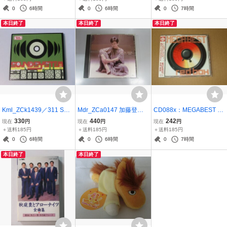
D）
0
6時間
0
6時間
0
7時間
本日終了
本日終了
本日終了
Kml_ZCk1439／311 SOU
Mdr_ZCa0147 加藤登紀
CD088x：MEGABEST re
NDSYSTEM （国内CD
子/全曲集
d box レーベル・ベストア
330
440
242
現在
円
現在
円
現在
円
デジパック）
ルバム
＋送料185円
＋送料185円
＋送料185円
0
6時間
0
6時間
0
7時間
本日終了
本日終了