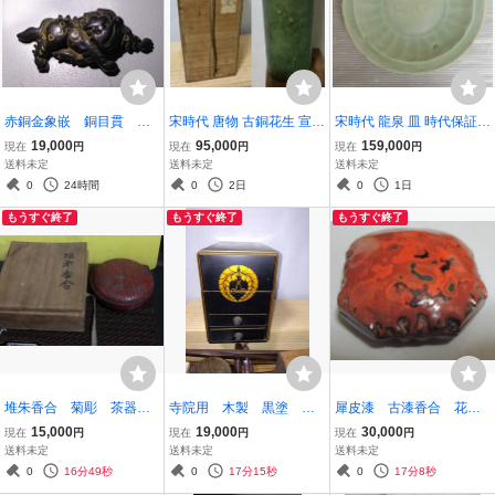
赤銅金象嵌 銅目貫
宋時代 唐物 古銅花生 宣徳
宋時代 龍泉 皿 時代保証
蛙 獅子 一双
銅 箱付 共箱 重さ724ｇ
本物保証 検索 天目 茶碗
19,000
95,000
159,000
現在
円
現在
円
現在
円
送料未定
送料未定
送料未定
0
24時間
0
2日
0
1日
もうすぐ終了
もうすぐ終了
もうすぐ終了
堆朱香合 菊彫 茶器
寺院用 木製 黒塗 銅
犀皮漆 古漆香合 花押
茶道具 在銘 共箱 茶
寺院 家紋 水滴 仏
あり 根付
15,000
19,000
30,000
現在
円
現在
円
現在
円
道具 唐物
具 仏教美術
送料未定
送料未定
送料未定
0
16分49秒
0
17分15秒
0
17分8秒