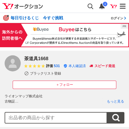
i
毎日引けるくじ 今すぐ挑戦
ログイン
茶道具1668
評価
531
本人確認済
スピード発送
ブラックリスト登録
＋フォロー
ライオンマップ株式会社

古物証

もっと見る
62103R080454