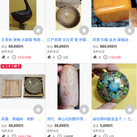
古美術 唐物 古銅製 鴨形
江戸末期 古出雲 黄 伊羅保
田黄 印鑑 血糸 羅蔔紋 木
アヒル 香炉 置物 高さ約1
茶碗 茶道具 権兵衛窯
村鉄畊銘 明治天皇・皇太
68,000
89,000
880,000
現在
円
現在
円
現在
円
6cm 銅器 香道具 茶道具
子に印を献上方 検索：翡
送料未定
送料未定
送料未定
仏道具 金属工芸 時代物 鉄
翠 鶏血石 寿山石
0
23分26秒
0
1日
0
7分22秒
瓶
もうすぐ終了
高麗 青磁鉢 朝鮮 高
清代 寿山石刻鯉印章
絲琺瑯内鍍金盒子 ／ 七宝
麗時代 青磁 茶碗 朝
芙蓉石 石方印 寿山石
香合
49,000
38,000
5,000
現在
円
現在
円
現在
円
鮮 古陶磁器/李朝時代
浮雕鯉魚紋印章 サイズ：
送料未定
送料未定
送料未定
２．８ｘ１．５ｘ高５．
0
16分17秒
0
24時間
0
1日