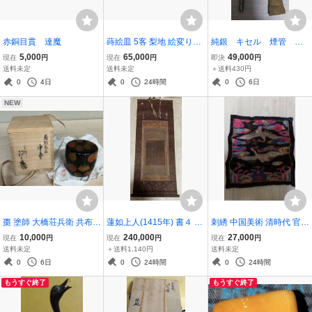
赤銅目貫 達魔
蒔絵皿 5客 梨地 絵変り梅
純銀 キセル 煙管 戦
蘭蒔絵 吸物膳 木製 漆器
前の「豪傑」長慶所用
5,000
65,000
49,000
現在
円
現在
円
即決
円
茶道具 唐物
品 宇宙庵 人物像 純
送料未定
送料未定
＋送料430円
銘あり 重さ１１３ｇ
0
4日
0
24時間
0
6日
NEW
棗 塗師 大橋荘兵衛 共布
蓮如上人(1415年) 書４ 名
刺綉 中国美術 清時代 官服
共箱 茶器 茶道具 茶入 煎
号 肉筆 断経 掛軸 本願寺
子
10,000
240,000
27,000
現在
円
現在
円
現在
円
茶道具
浄土真宗 検:親鸞 高僧 南
送料未定
＋送料1,140円
送料未定
無阿弥陀仏 仏教 浄土真宗
0
6日
0
24時間
0
24時間
仏画 仏教 本願寺 実如
もうすぐ終了
もうすぐ終了