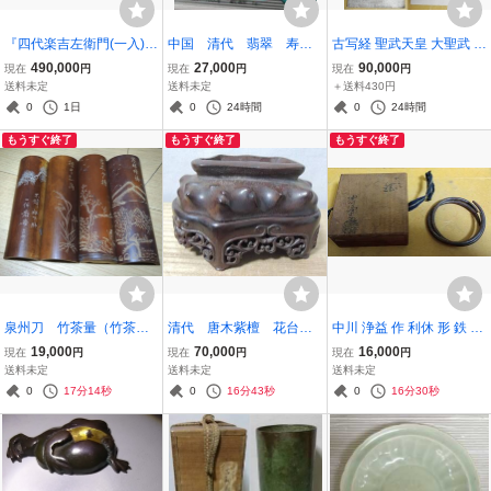
『四代楽吉左衛門(一入)』
中国 清代 翡翠 寿
古写経 聖武天皇 大聖武 中
造 ノンカウ 黒茶碗 15代
字 簪18.5x2mm
聖武 1行 極札 未装 紙本
490,000
27,000
90,000
現在
円
現在
円
現在
円
楽 吉左衛門 極書 表千家
中国 唐物 唐本 古美術 掛
送料未定
送料未定
＋送料430円
淡々斎極箱 川端 市之 鑑定
軸 古筆 文書 古筆切 奈良
0
1日
0
24時間
0
24時間
極書◆保証品 茶道具
時代 天平経 敦煌経
もうすぐ終了
もうすぐ終了
もうすぐ終了
泉州刀 竹茶量（竹茶
清代 唐木紫檀 花台
中川 浄益 作 利休 形 鉄 石
合） 山水 蘭花 松
纏枝蓮紋 細彫 共箱
目 釜鐶 （共箱）
19,000
70,000
16,000
現在
円
現在
円
現在
円
舟人物彫 在銘 4枚 煎
送料未定
送料未定
送料未定
茶 本物保証
0
17分14秒
0
16分43秒
0
16分30秒