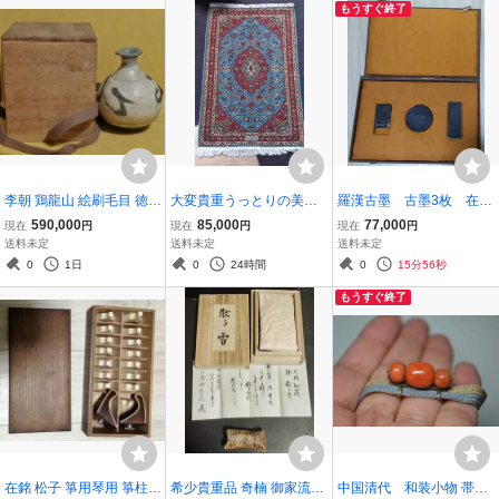
もうすぐ終了
李朝 鶏龍山 絵刷毛目 徳利
大変貴重うっとりの美し
羅漢古墨 古墨3枚 在銘
共箱 検索:唐津 美濃 志野
さと艶 最高級ペルシャ絨
有 曹素功来孫尭千謹
590,000
85,000
77,000
現在
円
現在
円
現在
円
織部 黄瀬戸 備前 高麗 井
毯 手織り ７７ｘ１２５c
製 共箱
送料未定
送料未定
送料未定
戸
m 纏枝蓮紋 検索：ト
0
1日
0
24時間
0
15分56秒
ルコ産 イラン クム産 絹
もうすぐ終了
中国絨毯
在銘 松子 箏用琴用 箏柱
希少貴重品 奇楠 御家流三
中国清代 和装小物 帯留