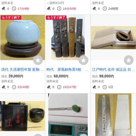
巻 享和二年（1801）
浄土真宗 検:親鸞 高僧 南
つ鱗紋 家紋 煎茶道
送料未定
＋送料910円
送料未定
無阿弥陀仏 仏教 浄土真宗
具 古美術品 香道具
0
17分9秒
0
16分50秒
0
24時間
仏画 仏教 本願寺 実如
もうすぐ終了
もうすぐ終了
清代 大清康熙年製 藍釉 水
時代 屏風銅角置4枚 篏
江戸時代 名作 保証品 目貫
洗 天青釉 古裂 時代保証
金銀 馬 鷹 龍 虫
在銘 岩本 昆寛 花押 刀装
39,000
68,000
98,000
現在
円
現在
円
現在
円
本物保証
僧人
具 箱
送料未定
送料未定
送料未定
0
3分46秒
0
16分47秒
0
1日