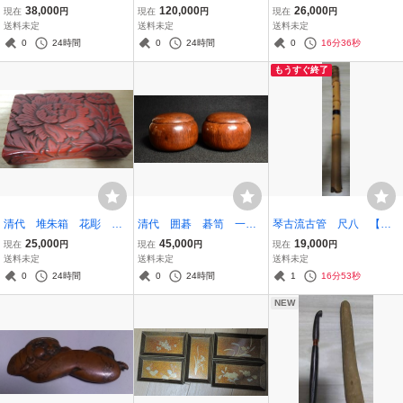
琴柱15個 琴柱総重量281g
條西堯水銘 古渡命銘木 伽
め 珊瑚 サンゴ 本物
38,000
120,000
26,000
現在
円
現在
円
現在
円
紫檀猫足 猫足総重量110g
羅「散る雪」1.41g 油 香
保証
送料未定
送料未定
送料未定
和楽器
木 香司 鬼頭天薫堂 奇楠香
0
24時間
0
24時間
0
16分36秒
沈香 香道具 御家流
もうすぐ終了
清代 堆朱箱 花彫 茶
清代 囲碁 碁笥 一
琴古流古管 尺八 【秋
道具 唐物
対 唐木 紫檀 花梨
月】在銘 2つ折 時代和
25,000
45,000
19,000
現在
円
現在
円
現在
円
重さ６４７ｇ
楽器
送料未定
送料未定
送料未定
0
24時間
0
24時間
1
16分53秒
NEW