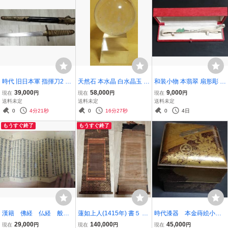
時代 旧日本軍 指揮刀2 桜
天然石 本水晶 白水晶玉 直
和装小物 本翡翠 扇形彫 帯
家紋 鮫革柄 御刀小物 40c
径106㎜ 台座 時代箱 鑑定
留◆ 透明 /緑/グリーン/透
39,000
58,000
9,000
現在
円
現在
円
現在
円
m
書
かし彫刻/ヴィンテージ/ア
送料未定
送料未定
送料未定
ンティーク/着物/アクセサ
0
4分21秒
0
16分27秒
0
4日
リー/レディー
もうすぐ終了
もうすぐ終了
漢籍 佛経 仏経 般若
蓮如上人(1415年) 書５ 名
時代漆器 本金蒔絵小
理趣分品 大般若経第578
号 肉筆 断経 掛軸 本願寺
箱 鎌倉北条氏 丸に三
29,000
140,000
45,000
現在
円
現在
円
現在
円