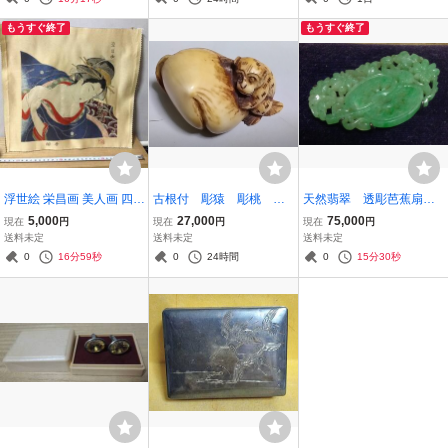
５ｃｍ
もうすぐ終了
もうすぐ終了
浮世絵 栄昌画 美人画 四季
古根付 彫猿 彫桃 重
天然翡翠 透彫芭蕉扇
美人図 希少 織物 段柄 黒
さ２７ｇ
ヒスイ・ジェダイト 重
5,000
27,000
75,000
現在
円
現在
円
現在
円
正絹 時代物
さ７ｇ
送料未定
送料未定
送料未定
0
16分59秒
0
24時間
0
15分30秒