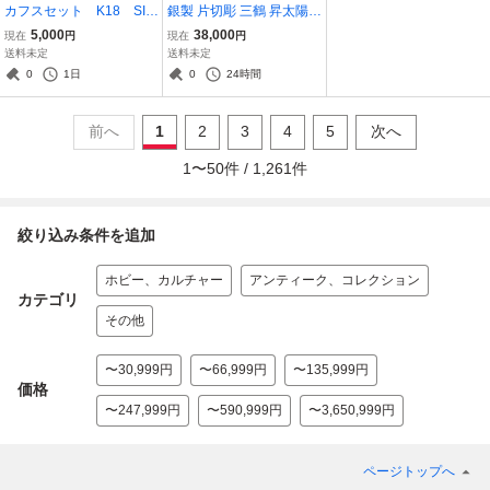
カフスセット K18 SIL
銀製 片切彫 三鶴 昇太陽
VER 黄水晶？ 美品
紋 煙草箱 秀山 刀 銀製 銀
5,000
38,000
現在
円
現在
円
巻莨箱 銀小箱 喫煙具
送料未定
送料未定
0
1日
0
24時間
前へ
1
2
3
4
5
次へ
1
〜
50
件 /
1,261
件
絞り込み条件を追加
ホビー、カルチャー
アンティーク、コレクション
カテゴリ
その他
〜30,999円
〜66,999円
〜135,999円
価格
〜247,999円
〜590,999円
〜3,650,999円
ページトップへ