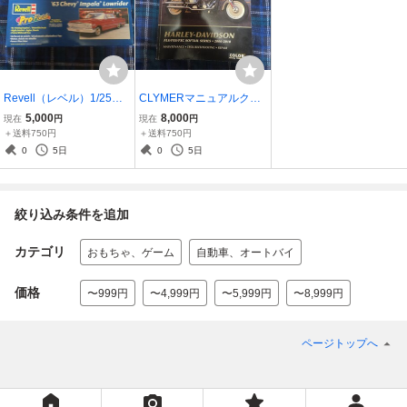
Revell（レベル）1/25イ
CLYMERマニュアルクラ
ンパラ63ローライダー
イマーハーレーダビッド
5,000
8,000
現在
円
現在
円
ソンソフテイルFLS/FXS/
＋送料750円
＋送料750円
FXCモデル 2006年～201
0
5日
0
5日
0年TC96
絞り込み条件を追加
カテゴリ
おもちゃ、ゲーム
自動車、オートバイ
価格
〜999円
〜4,999円
〜5,999円
〜8,999円
ページトップへ