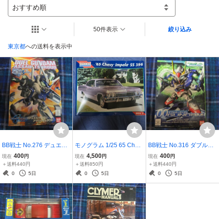
おすすめ順
50件表示
絞り込み
東京都
への送料を表示中
BB戦士 No.276 デュエル
モノグラム 1/25 65 Chev
BB戦士 No.316 ダブルオ
ガンダムアサルトシュラ
y Impala SS 396 プラモデ
ーガンダム （ノンスケー
400
4,500
400
現在
円
現在
円
現在
円
ウド （ノンスケール SD
ル
ル SDガンダム BB戦士 機
＋送料440円
＋送料850円
＋送料440円
ガンダム 機動戦士ガンダ
動戦士ガンダム00 20428
0
5日
0
5日
0
5日
ムSEED 0131878）未組
16）未組み
み