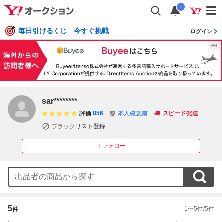
i
毎日引けるくじ 今すぐ挑戦
ログイン
sar********
評価
856
本人確認前
スピード発送
ブラックリスト登録
＋フォロー
5
1
〜
5
件/
5
件
件