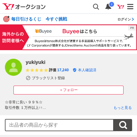
i
毎日引けるくじ 今すぐ挑戦
ログイン
yukiyuki
評価
17,240
本人確認済
ブラックリスト登録
＋フォロー
☆非常に良い ９９％☆

取引件数 １万件以上↑↑

もっと見る
様々なジャンルの品物を出品してまいります♪

■商品説明は支払方法や注意事項まで必ずご一読下さい。

■お支払いは、かんたん決済のみのご利用となります。
