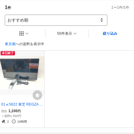
■気になることはご質問ください。

1
1
〜
1
件/
1
件
件
※ご落札後72時間を過ぎた商品や一度おまとめ依頼いただいた後の追加同梱
はシステム上できません。

※沖縄、離島の方は、依頼前にご連絡下さい。

おすすめ順
※重さサイズによりおまとめできないものや送料が変わることがあります。

■評価付は行なっておりません。ご希望の方はお知らせ下さい。

50件表示
絞り込み
●直接での受け渡しは基本行っておりません。
東京都
への送料を表示中
本日終了
01ｗ5822 東芝 REGZA レ
グザ 24V34 ハイビジョン
1,100
現在
円
液晶 24V型 リモコン付き
＋送料1,500円
通電のみ確認 現状品
2
16時間