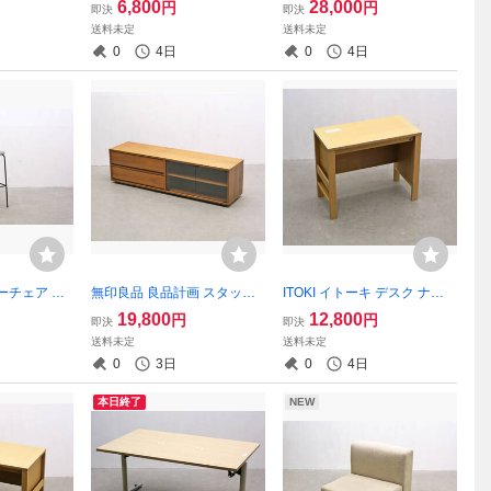
6,800
28,000
円
円
即決
即決
北欧青林ウェ
飾り棚 ゴールドフレーム
器棚 飾り棚 本棚 カップボー
送料未定
送料未定
騨旭川/RC
ド 収納 引き出し/ペニーワイ
0
4日
0
4日
ズアンファンヴィンテージ
ターチェア ス
無印良品 良品計画 スタッキ
ITOKI イトーキ デスク ナラ
ェア バーチ
ングキャビネット テレビ台 A
材 突板 YLC-D945型 書斎 学
19,800
12,800
円
円
即決
即決
インダストリ
Vボード ローボード ウォール
習机 勉強机/オフィスオカム
送料未定
送料未定
ナット ガラス/北欧ウニコア
ラPC無印アクタス北欧IDCカ
0
3日
0
4日
クタスIDC/RET12096
リモク/PDK2822
本日終了
NEW