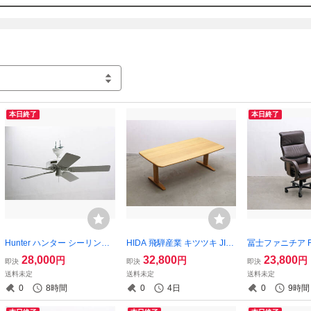
本日終了
本日終了
Hunter ハンター シーリング
HIDA 飛騨産業 キツツキ JIN
冨士ファニチア FU
ファン ハンターオリジナル 5
侭 オーク無垢材 ダイニング
TURE キャスタ
28,000
32,800
23,800
円
円
円
即決
即決
即決
枚羽根 アメリカ 2
テーブル リビングテーブル
スクチェア レザ
送料未定
送料未定
送料未定
ナチュラル モダン/カリモク
リクライニング 
0
8時間
0
4日
0
9時間
北欧IDCアクタス/PCK17084
ク浜本