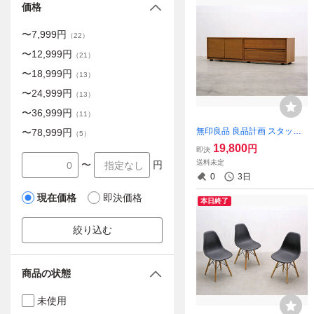
価格
〜
7,999
円
（
22
）
〜
12,999
円
（
21
）
〜
18,999
円
（
13
）
〜
24,999
円
（
13
）
〜
36,999
円
（
11
）
無印良品 良品計画 スタッキ
〜
78,999
円
（
5
）
ングキャビネット テレビ台 A
19,800
円
即決
Vボード ローボード ウォール
送料未定
〜
円
ナット/北欧ウニコアクタスI
0
3日
DC/RET12096
現在価格
即決価格
本日終了
絞り込む
商品の状態
未使用