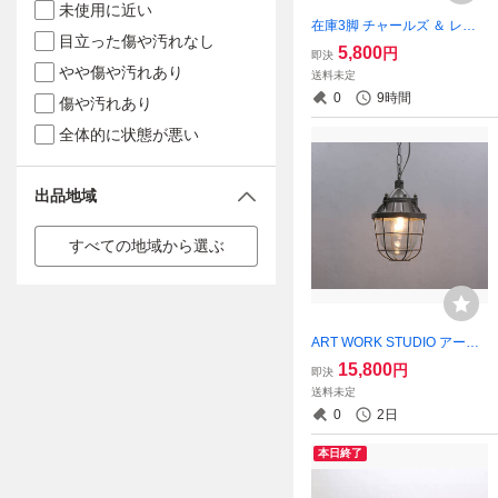
未使用に近い
在庫3脚 チャールズ ＆ レイ
目立った傷や汚れなし
イームズ シェルチェア リプ
5,800
円
即決
ロダクト プラスチック モダ
やや傷や汚れあり
送料未定
ン ミッドセンチュリー ドゥ
0
9時間
傷や汚れあり
エルレッグ/OIK01007
全体的に状態が悪い
出品地域
すべての地域から選ぶ
ART WORK STUDIO アート
ワークスタジオ グランドマ
15,800
円
即決
ゼラン ペンダント ペンダン
送料未定
トライト マリンランプ イン
0
2日
ダストリアル 照明/REK0500
6
本日終了