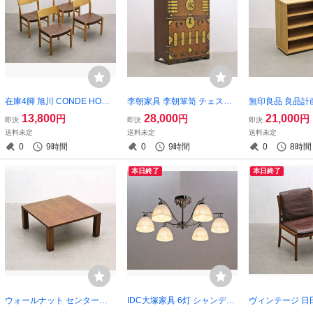
在庫4脚 旭川 CONDE HOUS
李朝家具 李朝箪笥 チェスト
無印良品 良品計
E カンディハウス 本革 LEGG
収納 キャビネット 箪笥 アジ
ングキャビネット
13,800
28,000
21,000
円
円
円
即決
即決
即決
ERO レジェーロ ダイニング
アン/ヴィンテージアンティ
ーク 収納 本棚 ラ
送料未定
送料未定
送料未定
チェア レザー タモ/北欧アル
ークモリジャンバンダジ/RC
ウニコアクタスIDC
0
9時間
0
9時間
0
8時間
フレックス/RBT17158
T17139
32
本日終了
本日終了
ウォールナット センターテ
IDC大塚家具 6灯 シャンデリ
ヴィンテージ 日
ーブル ローテーブル コーヒ
ア SAN-4054 ガラスシェー
シム チーク無垢