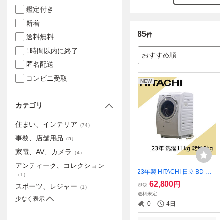
鑑定付き
新着
85
件
送料無料
1時間以内に終了
おすすめ順
匿名配送
コンビニ受取
NEW
カテゴリ
住まい、インテリア
（
74
）
事務、店舗用品
（
5
）
家電、AV、カメラ
（
4
）
アンティーク、コレクション
23年製 HITACHI 日立 BD-SG
（
1
）
110HL ドラム式洗濯乾燥機
62,800
円
即決
スポーツ、レジャー
（
1
）
洗濯11kg 乾燥6kg 洗乾 左開
送料未定
き 家電製品 中古/RBA26236
少なく表示
0
4日