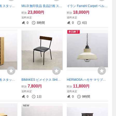
画 スタッキ
MUJI 無印良品 良品計画 スタ
イラン Farrahi Carpet ペルシ
 ワイド オ
ッキングキャビネット ワイ
ャ絨毯 イスファハン アルマ
23,800
18,000
円
円
即決
即決
ック 2/北欧
ド オーク 収納 引き出し 本棚
グハン 機械織り ポリエステ
送料未定
送料未定
 5.14/RE
キッチン ラック/北欧ウニコ
ル ラグ カーペット 敷物 PLK
0
8時間
0
4日
アクタスIDC/RET05033
15105
本日終了
画 スタッキ
BIMAKES ビメイクス SHINB
HERMOSA ハモサ マリブラ
 ワイド オ
ASU シンバスチェア ダイニ
ンプ ペンダント 照明 インダ
7,800
11,800
円
円
即決
即決
ック 1/北欧
ングチェア ウォールナット
ストリアル スチールシェー
送料未定
送料未定
/RET050
スチール インダストリアル
ド エイジング ランプ/ヴィン
0
1日
0
9時間
テージアンティーク/REK050
04
NEW