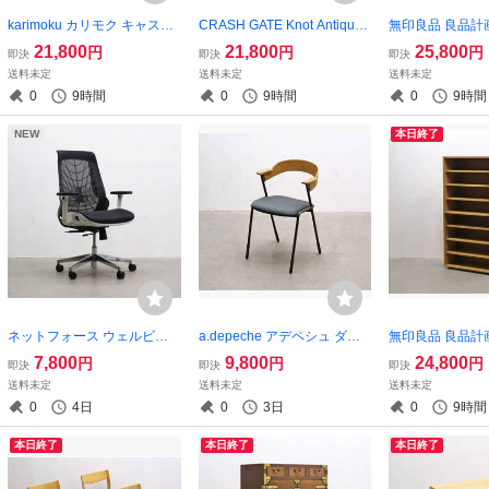
karimoku カリモク キャスタ
CRASH GATE Knot Antiques
無印良品 良品計
ーチェア デスクチェア アー
フラッグ2 オーク LDテーブ
ングキャビネット
21,800
21,800
25,800
円
円
円
即決
即決
即決
ムチェア リクライニング 昇
ル ダイニングテーブル セン
ーク 収納 本棚 ラ
送料未定
送料未定
送料未定
降 回転/レトロモダンヴィン
ターテーブル インダストリ
ウニコアクタスIDC
0
9時間
0
9時間
0
9時間
テージオフィス事務/
アル
T05031
NEW
本日終了
ネットフォース ウェルビー
a.depeche アデペシュ ダニ
無印良品 良品計
チェア デスクチェア キャス
ス ダイニングチェア アーム
ングキャビネット
7,800
9,800
24,800
円
円
円
即決
即決
即決
ターチェア オフィスチェア
チェア ショートアーム オー
ーク 収納 本棚 ラ
送料未定
送料未定
送料未定
昇降 回転/ゲーミング
ク スチール インダストリア
ウニコアクタスIDC
0
4日
0
3日
0
9時間
ル 1
31
本日終了
本日終了
本日終了