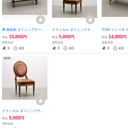
欅 無垢材 ダイニングテーブ
クラシカル ダイニングチェ
ITOKI イトーキ
ル 作業台 浮造り 和モダン/ア
ア オーバルチェア サロンチ
材 突板 YIC-D1
15,800
5,000
14,800
円
円
円
即決
即決
即決
ンティークヴィンテージレト
ェア ラウンジチェア1/イタリ
習机 勉強机/オ
送料未定
送料未定
送料未定
ロ飛騨キツツキ/OKK2718
アフランスアンティークヴィ
ラPC無印アクタ
0
4日
0
4日
0
4日
ンテージ/OHK1912/
リモク/PDK2822
NEW
クラシカル ダイニングチェ
ア オーバルチェア サロンチ
5,000
円
即決
ェア ラウンジチェア 2/イタ
送料未定
リアフランスアンティークヴ