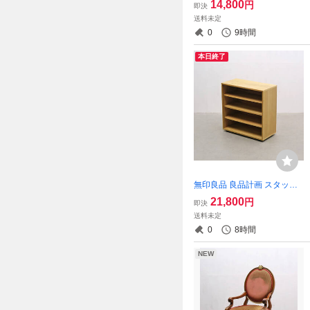
14,800
円
即決
ィンテージアンティークレト
送料未定
ロ
0
9時間
本日終了
無印良品 良品計画 スタッキ
ングキャビネット ワイド オ
21,800
円
即決
ーク 収納 本棚 ラック 1/北欧
送料未定
ウニコアクタスIDC/RET050
0
8時間
32
NEW