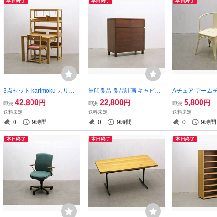
本日終了
本日終了
本日終了
3点セット karimoku カリモ
無印良品 良品計画 キャビネ
Aチェア アーム
ク ボナシェルタ デスク 学習
ット ウォールナット 引き出
ングチェア スタ
42,800
22,800
5,800
円
円
円
即決
即決
即決
机 ブックシェルフ 書斎 PC
し 収納 サイドボード 本棚 飾
ェア インダスト
送料未定
送料未定
送料未定
ナチュラル モダン/北欧アク
り棚 キッチン リビング/アク
ボリー/ダルトン
0
9時間
0
9時間
0
9時間
タスIDC浜本/RDT21143
タスウニコ北欧/RDT14100
BK26194
本日終了
本日終了
本日終了