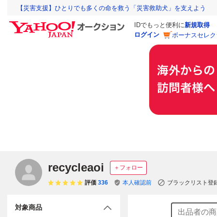
【災害支援】ひとりでも多くの命を救う「災害救助犬」を支えよう
IDでもっと便利に
新規取得
ログイン
ボーナスセレク
recycleaoi
＋フォロー
評価
336
本人確認前
ブラックリスト登
対象商品