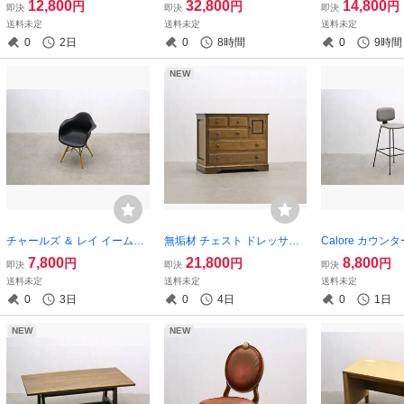
12,800
32,800
14,800
円
円
円
即決
即決
即決
ーテーブル スクエア モダン/
ド ランプ ペンダント 照明 ク
グチェア 本革/
送料未定
送料未定
送料未定
アクタス無印マスターウォー
ラシカル モダン ライト/RDT
グナーカリモク飛
0
2日
0
8時間
0
9時間
ルIDC大塚家具北欧/PHT191
07003
T10099
35
NEW
チャールズ ＆ レイ イームズ
無垢材 チェスト ドレッサー
Calore カウン
シェルチェア リプロダクト
チェスト 鏡台 ミラー 引き出
チール脚 ハイチ
7,800
21,800
8,800
円
円
円
即決
即決
即決
アーム モダン ミッドセンチ
し 収納 箪笥 サイドボード/カ
ェア オーク材 
送料未定
送料未定
送料未定
ュリー ドゥエルレッグ 1脚/O
リモク葉山三越民芸旭川/OH
アル/NJS25137
0
3日
0
4日
0
1日
KT1911/
K12054
NEW
NEW