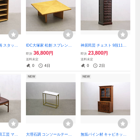
画 スタッキ
IDC大塚家 松創 スプレンダ
神居民芸 チェスト 9段11杯
 ワイド オ
ー センターテーブル バーズ
箪笥 引き出し 収納 カバ材 北
36,800
23,800
円
円
即決
即決
ック 2/北欧
アイメープル メープル突板
海道 旭川 民芸家具/松本九州
送料未定
送料未定
/RET050
マス張り スクエア 応接/PHK
レトロ/RET19187
0
4日
0
2日
23148
NEW
NEW
田工芸 マキ
大理石調 コンソールテーブ
無垢パイン材 キャビネット
材 ダイニン
ル カウンターテーブル 花台
カントリー カップボード 食