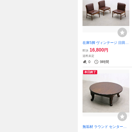
在庫5脚 ヴィンテージ 日田工
芸 マキシム チーク無垢材 ダ
16,800
円
即決
イニングチェア 本革 1脚/北
送料未定
欧青林ウェグナーカリモク飛
0
9時間
騨旭川/RCT10099
本日終了
無垢材 ラウンド センターテ
ーブル ローテーブル 座卓/ヴ