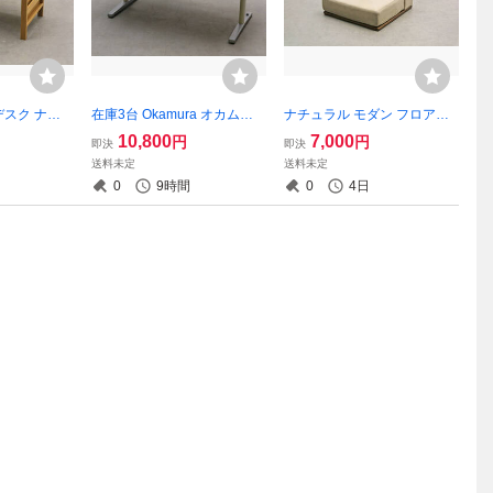
 デスク ナラ
在庫3台 Okamura オカムラ
ナチュラル モダン フロアソ
260型 書斎 学
ミーティングテーブル ライ
ファ 1.5人掛け ローソファ 座
10,800
7,000
円
円
即決
即決
フィスオカム
ブス 87AH5L MK37 中古オフ
椅子 ファブリック リビング/
送料未定
送料未定
ス北欧IDCカ
ィス家具 業務用 事務所 OEK
無印ウニコアクタスIDC大塚
0
9時間
0
4日
/
27129
家具北欧/