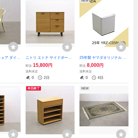
NEW
チェア ダイニ
ニトリ エトナ サイドボード
25年製 ヤマダオリジナル RE
ッキングチ
収納 引き出し 本棚 飾り棚 キ
FAGE ノンフロン冷蔵庫 YRZ
15,800
8,000
円
円
即決
即決
リアル アイ
ャビネット キッチン リビン
-C05N 47L 家電製品 中古
送料未定
送料未定
トリックス/P
グ/北欧アクタス無印ウニコ
0
2日
0
4日
本日終了
NEW