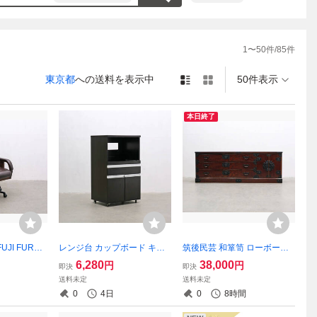
1
〜
50
件/
85
件
東京都
への送料を表示中
50件表示
本日終了
JI FURNI
レンジ台 カップボード キッ
筑後民芸 和箪笥 ローボード
ーチェア デ
チンラック キャスター 食器
チェスト 箪笥 引き出し 収納
6,280
38,000
円
円
即決
即決
ー 回転 昇降
棚 収納 家電ラック/ニトリ無
欅材 民芸家具/仙台岩屋堂時
送料未定
送料未定
書斎/カリモ
印イケアIDCアクタスモダン
代レトロアンティーク/RCT0
0
4日
0
8時間
3018