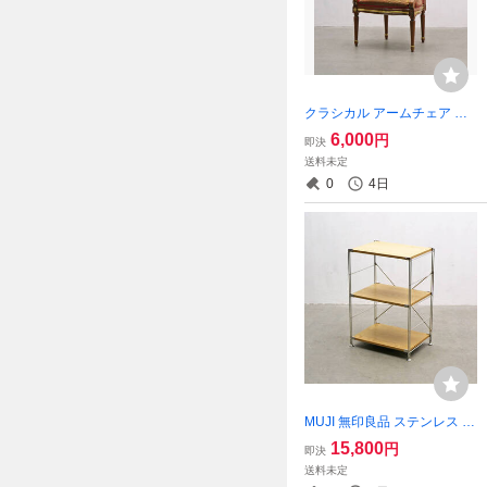
クラシカル アームチェア オ
ーバルチェア サロンチェア
6,000
円
即決
ラウンジチェア/イタリアフ
送料未定
ランスアンティークヴィンテ
0
4日
ージ/OHK1912
MUJI 無印良品 ステンレス ユ
ニットシェルフ 3段 タモ 良
15,800
円
即決
品計画 収納 食器棚 本棚 飾り
送料未定
棚 ラック/北欧アクタスウニ