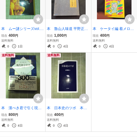
本 ムー謎シリーズvol.3
本 魯山人味道 平野正章
本 ケータイ編 着メロBE
世界の神々と神話の
編著 東京書房社 古書 中
STヒット 全208曲 新機種
400
1,000
400
現在
円
現在
円
現在
円
謎 中古 カバーがめく
古 外箱角痛み、ヤケな
対応 NTT DoCoMo J-Pho
送料無料
送料無料
送料無料
れていたりシワがありま
ど経年劣化あり
ne 中古 主婦と生活社
0
1日
0
4日
0
4日
す。ヤケがあります。
送料無料
送料無料
本 漢ぺき君で引く現代
本 日本史のツボ 本郷
漢字辞典 サンルイ・ワ
和人 中古 帯無し 少
800
400
現在
円
現在
円
ールドバンク 中古 山
しシワあり 文藝春秋
送料無料
送料無料
田博編 少し傷あり
文春新書
0
4日
0
4日