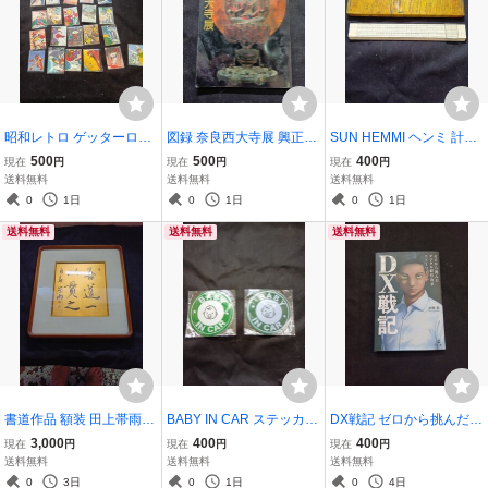
昭和レトロ ゲッターロボ
図録 奈良西大寺展 興正菩
SUN HEMMI ヘンミ 計算
ミニカード 26枚 当時物
薩叡尊七百年遠忌記念 日
尺 竹製 スライドルール ケ
500
500
400
現在
円
現在
円
現在
円
アニメ 中古 汚れなど
本経済新聞社 傷みあり
ースにはテープが巻かれ
送料無料
送料無料
送料無料
あり
劣化 本体にはカッター
0
1日
0
1日
0
1日
による名入れありところ
送料無料
送料無料
送料無料
どころ茶色変色あり
書道作品 額装 田上帯雨
BABY IN CAR ステッカー
DX戦記 ゼロから挑んだデ
吾道一以貫之 肉筆 金箔色
2枚セット 赤ちゃん乗車
ジタル経営改革ストーリ
3,000
400
400
現在
円
現在
円
現在
円
紙 額入り 真作 全日本
中 車用ステッカー 未開
ー 中西聖
送料無料
送料無料
送料無料
書芸文化院名誉代表 200
封 袋シワ
0
3日
0
1日
0
4日