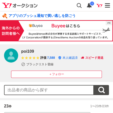
i
アプリのプッシュ通知で買い逃しを防ごう
poi109
評価
7,588
本人確認済
スピード発送
ブラックリスト登録
＋フォロー
23
1
〜
23
件/
23
件
件