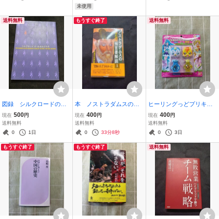
0年没 中古
未使用
送料無料
もうすぐ終了
送料無料
図録 シルクロードのみ
本 ノストラダムスの預
ヒーリングっどプリキュ
ほとけたち シルクロード
言書解読 I 池田邦吉 成星
ア 変身エレメントボトル
500
400
400
現在
円
現在
円
現在
円
研究所 1993年 中古
出版 宇宙からの警告 中
セット 未開封
送料無料
送料無料
送料無料
表紙にスレあり
古
0
1日
0
33分7秒
0
3日
もうすぐ終了
もうすぐ終了
送料無料