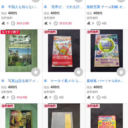
本 中国人も知らない中
本 世界が、 それを許さ
無敗営業 チーム戦略 オン
国の歴史 島崎晋 中
ない。 大西健丞著 中古
ラインとリアル ハイブリ
400
400
400
現在
円
現在
円
現在
円
古 帯なし キズ、スレ
ッドで勝つ 高橋浩一 中
送料無料
送料無料
送料無料
あり
古 少しスレ、キズあ
0
36分9秒
0
35分50秒
0
4日
り 帯無し
もうすぐ終了
送料無料
送料無料
本 写真は語る南アメリ
本 ケータイ着メロ らく
素材集 パーソナル&ホー
カ・ブラジル・アマゾン
らく攻略マニュアル ロマ
ムユース編 CD-ROM for
400
400
400
現在
円
現在
円
現在
円
の魅力 二宮書店 松本
ンアルバム 決定版 中
Macintosh & Windows
送料無料
送料無料
送料無料
栄次 著 中古 2012年初
古 徳間書店
中古 本にキズ、スレあ
0
35分8秒
0
4日
0
4日
版 少し汚れ
り CD−ROMあり
送料無料
送料無料
送料無料