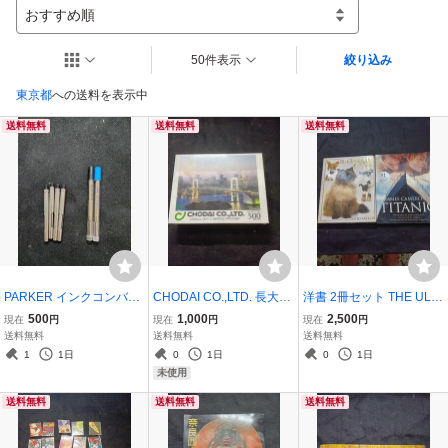
おすすめ順
50件表示
絞り込み
東京都
への送料を表示中
送料無料
送料無料
送料無料
PARKER インクコンバー
CHODAI CO.,LTD. 長大
洋書 2冊セット THE ULTI
ター4個 ボールペン替
500ピース ジグソーパズ
MATE CAT BOOK 、 JAM
500
1,000
2,500
現在
円
現在
円
現在
円
芯 2本〈黒、青〉 未使
ル レインボーブリッジ 夜
ES CAMERON'S TITANIC
送料無料
送料無料
送料無料
用?
景 未開封ですが包装キ
中古
1
1日
0
1日
0
1日
ズあり 非売品
未使用
送料無料
送料無料
送料無料