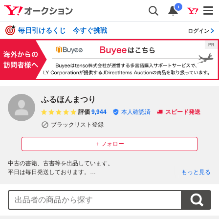
i
毎日引けるくじ 今すぐ挑戦
ログイン
ふるほんまつり
評価
9,944
本人確認済
スピード発送
ブラックリスト登録
＋フォロー
中古の書籍、古書等を出品しています。

平日は毎日発送しております。

もっと見る
土日祝は発送できないことが多いです。

よろしくお願いします。

--------------------------------------------

780-0818

高知県高知市宝永町2-20
