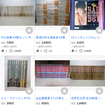
中公新書 44冊セット 中央
新潮日本古典集成 54冊セ
12インチシングルレコー
公論社 まとめ売り 歴史 戦
ット 創立八十年記念出版
ド MIAMI SOUND MACHI
740
3,000
210
現在
円
現在
円
現在
円
争 社会 法律 科学 探検 ほ
新潮社 棚ろ
NE BAD BOY マイアミ・
＋送料1,200円
＋送料3,000円
＋送料920円
か 棚い
サウンド・マシーン 12・
1
24時間
2
1日
0
24時間
3P-729 YL053-018
エド・マクベイン 87分署
ああ播磨灘 1〜22巻セッ
世界史大系 全18巻揃（1
シリーズ 10冊セット 早川
ト さだやす圭 講談社 棚
～17+別巻総索引）誠文堂
300
650
1,440
現在
円
現在
円
現在
円