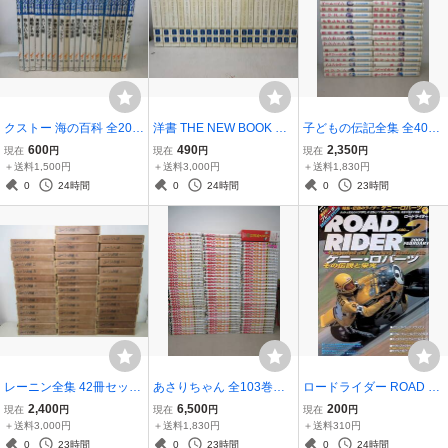
クストー 海の百科 全20巻
洋書 THE NEW BOOK OF
子どもの伝記全集 全40巻
セット 平凡社 棚に
KNOWLEDGE 全20巻揃
のうち欠6巻 39冊セット
600
490
2,350
現在
円
現在
円
現在
円
Grolier セット 棚へ
ポプラ社 棚い
＋送料1,500円
＋送料3,000円
＋送料1,830円
0
24時間
0
24時間
0
23時間
レーニン全集 42冊セット
あさりちゃん 全103巻＋
ロードライダー ROAD RI
（1〜35、37～39、別巻2
とびきり特選あさりちゃ
DER 2009年2月号 ケニ
2,400
6,500
200
現在
円
現在
円
現在
円
冊、レーニン伝2冊）不揃
ん 全3巻（DVD付き） 計
ー・ロバーツ その伝説と
＋送料3,000円
＋送料1,830円
＋送料310円
い セット 大月書店 棚に
106冊セット 室山まゆみ
栄光 JB2605B-019
0
23時間
0
23時間
0
24時間