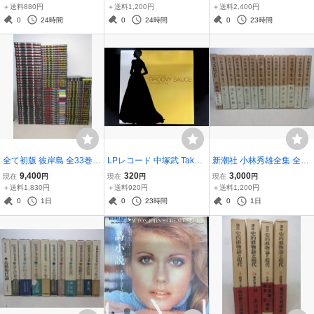
書房 棚い
B
新光社 セット 棚に
＋送料880円
＋送料1,200円
＋送料2,400円
0
24時間
0
24時間
0
23時間
全て初版 彼岸島 全33巻 +
LPレコード 中塚武 Takes
新潮社 小林秀雄全集 全12
最後の47日間 全16巻 + 4
hi Nakatsuka GROOVY S
巻揃 + 考へるヒント（文
9,400
320
3,000
現在
円
現在
円
現在
円
8日後・・・1～43巻 +
AUCE COLLECTION '04
藝春秋）13冊セット 新潮
＋送料1,830円
＋送料920円
＋送料1,200円
彼、岸島 1～2巻 計94冊
S/S DRLP-0001 YL065-
社 棚に
0
1日
0
23時間
0
1日
セット 松本光司 棚い
017