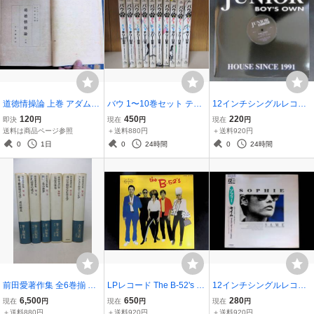
道徳情操論 上巻 アダム・
バウ 1〜10巻セット テリ
12インチシングルレコー
スミス著 米林富男訳 日光
ー山本 小学館 棚B
ド King Unique Flashing
120
450
220
即決
円
現在
円
現在
円
書院 昭和23年11月 PA2
Lights Curfew Time JNR
送料は商品ページ参照
＋送料880円
＋送料920円
602C-18
006 ハウス YL061-008
0
1日
0
24時間
0
24時間
前田愛著作集 全6巻揃 月
LPレコード The B-52's 警
12インチシングルレコー
報付き 筑摩書房 セット
告！The B-52's 来襲 ILS-8
ド ソフィー セイム SOPH
6,500
650
280
現在
円
現在
円
現在
円
棚は
1263 New Wave YL062
IE SAME (Extended Versi
＋送料880円
＋送料920円
＋送料920円