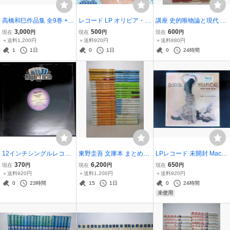
高橋和巳作品集 全9巻 +
レコード LP オリビア・ニ
講座 史的唯物論と現代 4
別巻 + 高橋和巳論 計11冊
ュートン・ジョン Olivia
冊セット（2・3・4b・
3,000
500
600
現在
円
現在
円
現在
円
セット 河出書房新社 全巻
Newton-John オリビア・
5） 服部文男 永原慶二 林
＋送料1,200円
＋送料920円
＋送料880円
揃 棚ろ
ベスト・コレクション 詩
直道 田口富久治 編輯 棚
1
1日
0
1日
0
24時間
小説 EMS-80960 YL070
い
-018
12インチシングルレコー
東野圭吾 文庫本 まとめて
LPレコード 未開封 Machit
ド Micha Moor Space RF
45冊セット 容疑者Xの献
o And His Orchestra Asia
370
6,200
650
現在
円
現在
円
現在
円
SP 045 YL058-026
身 / 探偵ガリレオ / 秘密 /
Minor Cha Cha Cha Tico
＋送料920円
＋送料1,200円
＋送料920円
予知夢 / 幻夜 / さまよう刃
Cha-Cha Afro-Cuban Exo
0
23時間
15
1日
0
24時間
/ 天空の蜂 / 悪意 など 棚
tica YL062-029
未使用
い