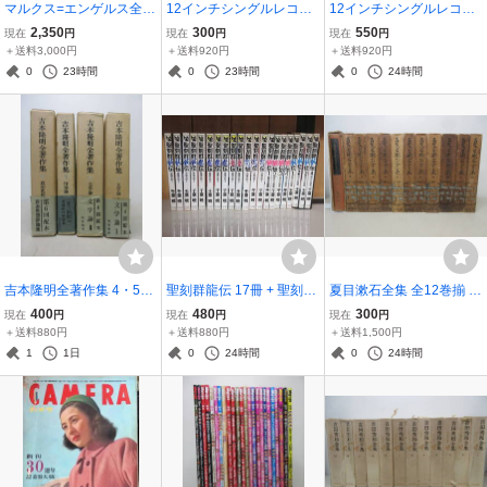
マルクス=エンゲルス全集
12インチシングルレコー
12インチシングルレコー
34冊セット（2～30、4
ド SOUFFLES H-MONDO
ド ワム！ WHAM! BAD B
2,350
300
550
現在
円
現在
円
現在
円
1） 大月書店 棚ろ
GROSSO KNG-22 YL05
OYS CLUB TROPICANA
＋送料3,000円
＋送料920円
＋送料920円
9-020
123P-512 YL065-011
0
23時間
0
23時間
0
24時間
吉本隆明全著作集 4・5・
聖刻群龍伝 17冊 + 聖刻群
夏目漱石全集 全12巻揃 創
7・13巻 4冊セット 勁草
狼伝 4冊 計21セット 千葉
藝社 創芸社 セット 棚い
400
480
300
現在
円
現在
円
現在
円
書房 棚い
暁 中央公論社 昇龍の刻/龍
＋送料880円
＋送料880円
＋送料1,500円
攘の刻/龍虎の刻/ 亢龍の
1
1日
0
24時間
0
24時間
刻/西方大陸篇 棚B