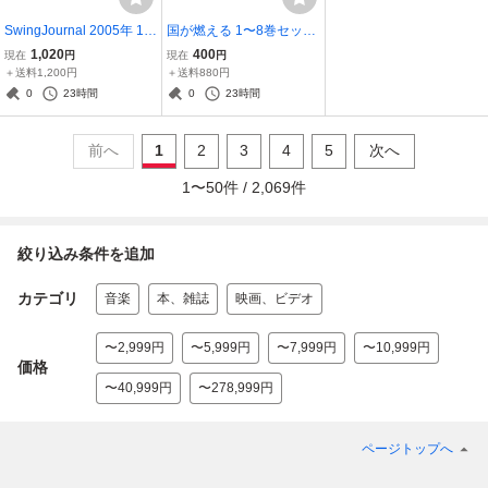
SwingJournal 2005年 1月
国が燃える 1〜8巻セット
号〜12月号 12冊揃 セッ
本宮ひろ志 集英社 棚B
1,020
400
現在
円
現在
円
ト スイングジャーナル
＋送料1,200円
＋送料880円
棚い
0
23時間
0
23時間
前へ
1
2
3
4
5
次へ
1
〜
50
件 /
2,069
件
絞り込み条件を追加
カテゴリ
音楽
本、雑誌
映画、ビデオ
〜2,999円
〜5,999円
〜7,999円
〜10,999円
価格
〜40,999円
〜278,999円
ページトップへ