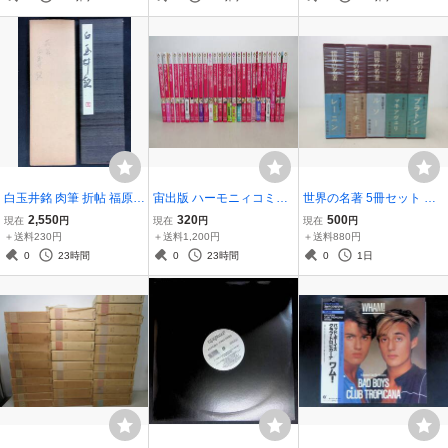
てんとう虫コミックス
棚い
白玉井銘 肉筆 折帖 福原云
宙出版 ハーモニィコミッ
世界の名著 5冊セット 中
外 書道 臨書 JB2607B-0
クス 26冊セット 女性漫画
央公論社 プラトン マキア
2,550
320
500
現在
円
現在
円
現在
円
06
あおぞら出版 棚い
ヴェリ ルソー ニーチェ レ
＋送料230円
＋送料1,200円
＋送料880円
ーニン 棚い
0
23時間
0
23時間
0
1日