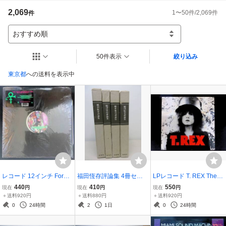
瀬川晃一

2,069
1
〜
50
件/
2,069
件
件
09042376744

高知県公安委員会 第31010001962号

--------------------------------------------
おすすめ順
50件表示
絞り込み
東京都
への送料を表示中
レコード 12インチ Forme
福田恆存評論集 4冊セッ
LPレコード T. REX The Sl
rly Known As Prince The
ト（3、5、6、7）新潮
ider SP20-5059 YL065-
440
410
550
現在
円
現在
円
現在
円
Most Beautiful Girl In The
社 棚ろ
026
＋送料920円
＋送料880円
＋送料920円
World プリンス YL056-
0
24時間
2
1日
0
24時間
004