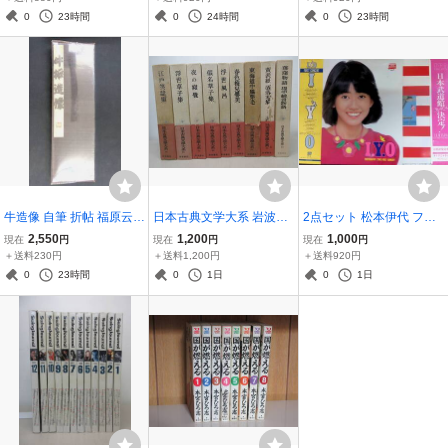
-030
on) VIL-1026 イタロディ
0
23時間
0
24時間
0
23時間
スコ YL062-042
牛造像 自筆 折帖 福原云外
日本古典文学大系 岩波書
2点セット 松本伊代 ファ
書道 楷書 北魏 龍門二十品
店 9冊セット落窪物語 堤
ーストコンサート 武道館
2,550
1,200
1,000
現在
円
現在
円
現在
円
造像記 臨書 高知 JB260
中納言物語黄表紙 洒落本
コンサート パンフレット
＋送料230円
＋送料1,200円
＋送料920円
7B-017
東海道中膝栗毛春色梅兒
1982年 YL070-003
0
23時間
0
1日
0
1日
譽美浮世風呂假名草子
他 棚ろ