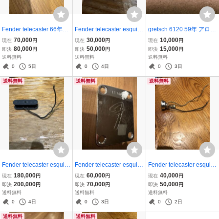
Fender telecaster 66年
Fender telecaster esquire
gretsch 6120 59年 アロー
ネックプレート ビンテ
ブラックガード 50年
ノブ ビンテージ
70,000
30,000
10,000
現在
円
現在
円
現在
円
ージ ストラト エクス
代 スイッチ ノブ ビ
80,000
50,000
15,000
即決
円
即決
円
即決
円
ワイヤ
ンテージ オリジナル
送料無料
送料無料
送料無料
0
5日
0
4日
0
3日
送料無料
送料無料
送料無料
Fender telecaster esquire
Fender telecaster esquire
Fender telecaster esquire
52-54年 ラップスチー
ストラト ネックプレー
50年代 ブラックガー
180,000
60,000
40,000
現在
円
現在
円
現在
円
ル オリジナル ピック
ト 65年 ビンテージ
ド ジャック ジャック
200,000
70,000
50,000
即決
円
即決
円
即決
円
アップ ブラックガード
キャップ vintage
送料無料
送料無料
送料無料
0
4日
0
3日
0
2日
送料無料
送料無料