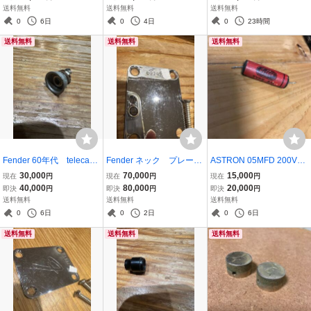
ージ コンデンサ テレ
ス エスクワイヤ
送料無料
送料無料
送料無料
キャスター ストラト
0
6日
0
4日
0
23時間
送料無料
送料無料
送料無料
Fender 60年代 telecaste
Fender ネック プレー
ASTRON 05MFD 200VD
r esquire ジャック ジャ
ト 65年 ビンテージ t
C 50年代 Fender に最適
30,000
70,000
15,000
現在
円
現在
円
現在
円
ックカップ Swichcraft vi
elecaster esquire ストラ
40,000
80,000
20,000
即決
円
即決
円
即決
円
ntage
ト
送料無料
送料無料
送料無料
0
6日
0
2日
0
6日
送料無料
送料無料
送料無料