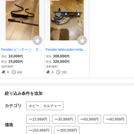
Fender ビンテージ スト
Fender telecaster vintage
ラップ ジャンク
コントロール一式 50年
10,000
300,000
現在
円
現在
円
代
15,000
320,000
即決
円
即決
円
送料無料
送料無料
0
6日
0
2日
絞り込み条件を追加
カテゴリ
ホビー、カルチャー
〜15,999円
〜30,999円
〜60,999円
〜80,999円
価格
〜150,999円
〜300,999円