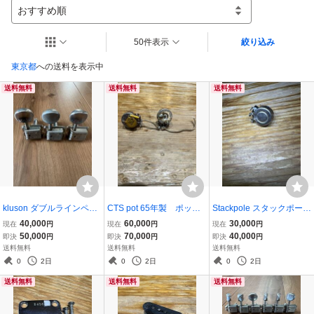
おすすめ順
50件表示
絞り込み
東京都
への送料を表示中
送料無料
送料無料
送料無料
kluson ダブルラインペ
CTS pot 65年製 ポッ
Stackpole スタックポー
グ vintag fender telecast
ト 250K Fender テレキ
ル pot ポット 62年
40,000
60,000
30,000
現在
円
現在
円
現在
円
er esquire ストラト
ャス ムスタング スト
製 250k Fender ストラ
50,000
70,000
40,000
即決
円
即決
円
即決
円
ラト ミュージックマス
ト テレキャス エスク
送料無料
送料無料
送料無料
ター ビンテージ ダイ
ワイヤ ビンテージ
0
2日
0
2日
0
2日
レクトロン キャパシタ
送料無料
送料無料
送料無料