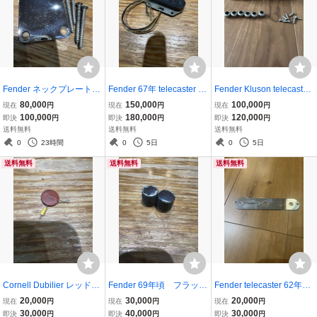
Fender ネックプレート
Fender 67年 telecaster オ
Fender Kluson telecaster
62年 ビンテージ テレ
リジナル ピックアッ
esquire ストラト クルー
80,000
150,000
100,000
現在
円
現在
円
現在
円
キャスター ストラト
プ vintage esquire テレ
ソン ダブルライン 60
100,000
180,000
120,000
即決
円
即決
円
即決
円
エスクワイヤ ジャガ
キャス
年代 ビンテージ オリ
送料無料
送料無料
送料無料
ー ジャズマスター
ジナル ペグ
0
23時間
0
5日
0
5日
送料無料
送料無料
送料無料
Cornell Dubilier レッドダ
Fender 69年頃 フラッ
Fender telecaster 62年
イム Fender ジャズマス
ト ノブ テレキャス
コントロールプレート
20,000
30,000
20,000
現在
円
現在
円
現在
円
ター 61〜65年 ビンテ
ビンテージ オリジナル
ビンテージ テレキャ
30,000
40,000
30,000
即決
円
即決
円
即決
円