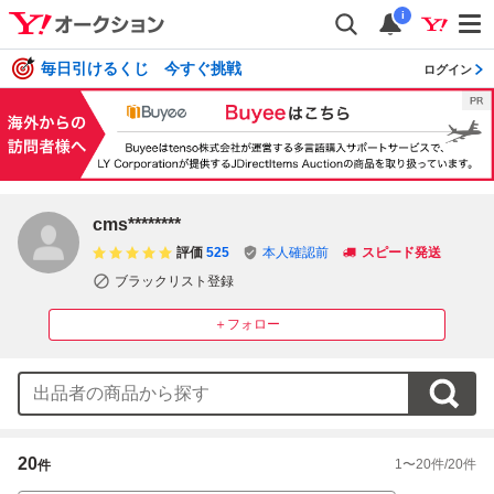
i
毎日引けるくじ 今すぐ挑戦
ログイン
cms********
評価
525
本人確認前
スピード発送
ブラックリスト登録
＋フォロー
20
1
〜
20
件/
20
件
件