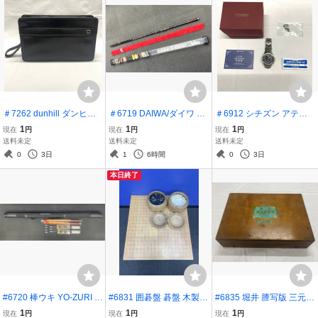
＃7262 dunhill ダンヒル
＃6719 DAIWA/ダイワ A
＃6912 シチズン アテッ
セカンドバッグ クラッチ
morphous WHISKER/アモ
サ H410-1003788 電波ソ
1
1
1
現在
円
現在
円
現在
円
バッグ レザー ブラック 黒
ルファス ウィスカー 磯 0
ーラー チタン デイト 黒文
送料未定
送料未定
送料未定
6号 63 フカセ 竿 ロッド
字盤 メンズ腕時計 動作未
0
3日
1
6時間
0
3日
釣具
確認 ジャンク品
本日終了
#6720 棒ウキ YO-ZURI 8
#6831 囲碁盤 碁盤 木製
#6835 堀井 謄写版 三元式
0号 70号 ラークカゴ 特大
へそ有 脚付 碁石付 白 黒
ガリ版 謄寫版 昭和レトロ
1
1
1
現在
円
現在
円
現在
円