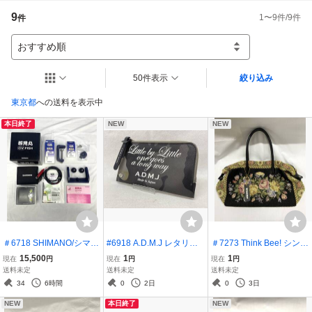
9
1
〜
9
件/
9
件
件
おすすめ順
50件表示
絞り込み
東京都
への送料を表示中
本日終了
NEW
NEW
＃6718 SHIMANO/シマノ
#6918 A.D.M.J レタリン
＃7273 Think Bee! シンク
探見丸 CV-FISH 魚群探知
グデザイン オーガナイザ
ビー バッグ トート ゴブラ
15,500
1
1
現在
円
現在
円
現在
円
機 動作確認済 付属品有 ベ
ー パース カモフラージュ
ン織り 花柄刺
送料未定
送料未定
送料未定
ース クランプ 釣具
柄 23SA06011 長財布
34
6時間
0
2日
0
3日
NEW
本日終了
NEW