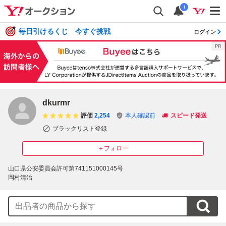
i
毎日引けるくじ 今すぐ挑戦
ログイン
dkurmr
評価
2,254
本人確認前
スピード発送
ブラックリスト登録
＋フォロー
山口県公安委員会許可第741151000145号

岡村清治