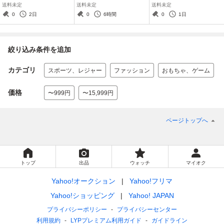
大 ロッドラック 33S リア
ゲーム 娯楽
当時物 印刷機 ジャンク
送料未定
送料未定
送料未定
ルメソッド 竿ケース 216c
0
2日
0
6時間
0
1日
m オモリ まとめ
絞り込み条件を追加
カテゴリ
スポーツ、レジャー
ファッション
おもちゃ、ゲーム
価格
〜999円
〜15,999円
ページトップへ
トップ
出品
ウォッチ
マイオク
Yahoo!オークション
Yahoo!フリマ
Yahoo!ショッピング
Yahoo! JAPAN
プライバシーポリシー
プライバシーセンター
利用規約
LYPプレミアム利用ガイド
ガイドライン