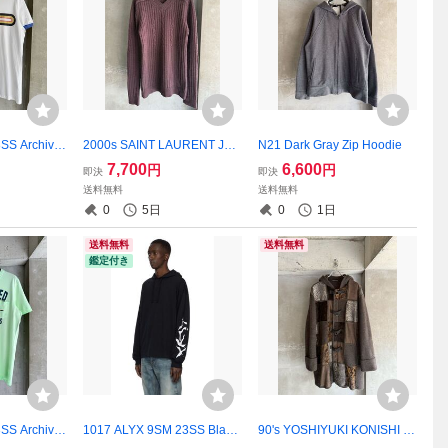
S Archive
2000s SAINT LAURENT JEA
N21 Dark Gray Zip Hoodie
hic Ringer T
NS Archive Burgandy V-Nec
7,700
6,600
円
円
即決
即決
k Knit Sweater
送料無料
送料無料
0
5日
0
1日
送料無料
送料無料
鑑定付き
S Archive
1017 ALYX 9SM 23SS Black
90's YOSHIYUKI KONISHI Ar
raphic pocke
Scar Print Hoodie
chive Python Patchworks Ho