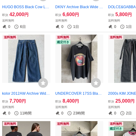
HUGO BOSS Black Cow Lea
DKNY Archive Black Wide C
DOLCE&GABBAN
ther Shearling Collar Jacke
orduroy Trousers
Dark Brown Doub
42,000
6,600
5,800
円
円
円
即決
即決
即決
hort Sleeve Shirt
送料無料
送料無料
送料無料
0
6日
0
1日
0
1日
送料無料
送料無料
送料無料
鑑定付き
kolor 2012AW Archive Wide
UNDERCOVER 17SS Black
2000s KIM JONE
Straight Jeans
Psychedelic Apple T-Shirt
ark Gray Embroi
7,700
8,400
25,000
円
円
円
即決
即決
即決
Denim Pants
送料無料
送料無料
送料無料
0
11時間
0
23時間
0
2日
送料無料
送料無料
送料無料
鑑定付き