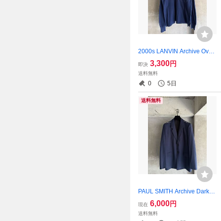
2000s LANVIN Archive Over
sized Blue L/S Polo Shirt
3,300
円
即決
送料無料
0
5日
送料無料
PAUL SMITH Archive Dark N
avy Wool Tailored Jacket
6,000
円
現在
送料無料