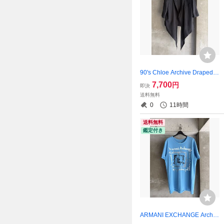
90's Chloe Archive Draped T
ail Jacket
7,700
円
即決
送料無料
0
11時間
送料無料
鑑定付き
ARMANI EXCHANGE Archiv
e Blue Layered Logo Glaphi