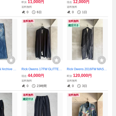
11,000
12,000
円
円
即決
現在
oded Long Coat
送料無料
送料無料
0
6日
0
1日
送料無料
送料無料
鑑定付き
 Archive Pa
Rick Owens 17FW GLITTER
Rick Owens 2016FW MAST
Damage Wide
Black Collaless Longsleeve
ODON TUSK COAT
44,000
120,000
円
円
現在
即決
Cardigan
送料無料
送料無料
0
23時間
0
3日
送料無料
送料無料
鑑定付き