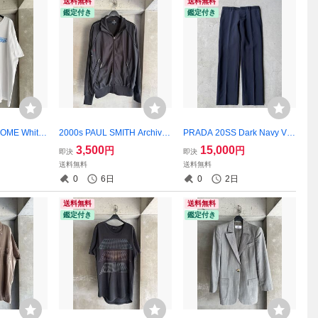
送料無料
送料無料
鑑定付き
鑑定付き
OME White
2000s PAUL SMITH Archive
PRADA 20SS Dark Navy Vir
hirt
Black Zip-Up Track Jacket
gin Wool Slacks
3,500
15,000
円
円
即決
即決
送料無料
送料無料
0
6日
0
2日
送料無料
送料無料
鑑定付き
鑑定付き