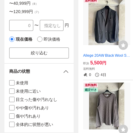
送料無料
〜
40,999
円
（
8
）
〜
120,999
円
（
7
）
〜
円
現在価格
即決価格
絞り込む
Allege 20AW Black Wool Stri
pe 2-Button Tailored Jacket
5,500
円
即決
送料無料
商品の状態
0
4日
未使用
送料無料
鑑定付き
未使用に近い
目立った傷や汚れなし
やや傷や汚れあり
傷や汚れあり
全体的に状態が悪い