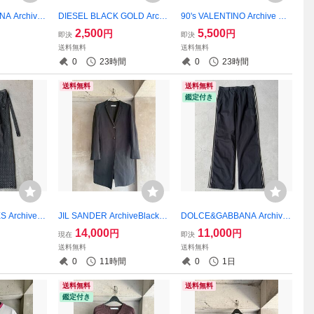
A Archive
DIESEL BLACK GOLD Archi
90's VALENTINO Archive Bel
le Pocket S
ve Black Cyber Grid Graphic
ted Back Pinstripe Blazer
2,500
5,500
円
円
即決
即決
T-Shirt
送料無料
送料無料
0
23時間
0
23時間
送料無料
送料無料
鑑定付き
S Archive D
JIL SANDER ArchiveBlack C
DOLCE&GABBANA Archive
dered Strap
hester Coat
Black Side Line Straight Trou
14,000
11,000
円
円
現在
即決
sers
送料無料
送料無料
0
11時間
0
1日
送料無料
送料無料
鑑定付き