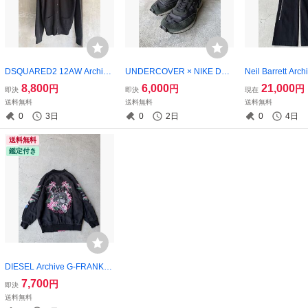
DSQUARED2 12AW Archive
UNDERCOVER × NIKE Day
Neil Barrett Arch
Oversized Black Cashmere
break Black Sneakers
mmick Cargo Pa
8,800
6,000
21,000
円
円
円
即決
即決
現在
Cardigan
送料無料
送料無料
送料無料
0
3日
0
2日
0
4日
送料無料
鑑定付き
DIESEL Archive G-FRANK R
eversible Black Souvenir Jac
7,700
円
即決
ket
送料無料