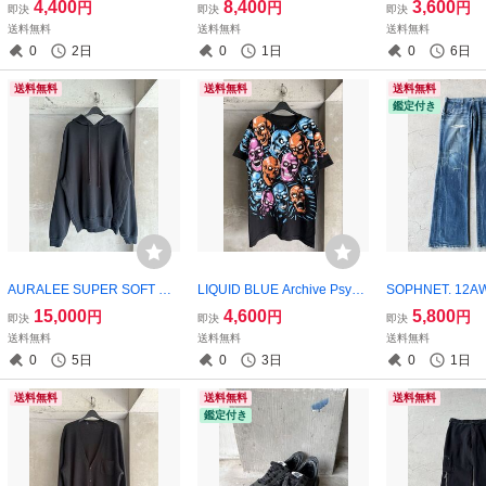
4,400
8,400
3,600
円
円
円
即決
即決
即決
s
t T-Shirt
送料無料
送料無料
送料無料
0
2日
0
1日
0
6日
送料無料
送料無料
送料無料
鑑定付き
AURALEE SUPER SOFT SW
LIQUID BLUE Archive Psych
SOPHNET. 12AW
EAT BIG P/O PARKA BLACK
edelic Skull All Over Print T-S
tchwork Panel 
15,000
4,600
5,800
円
円
円
即決
即決
即決
hirt
Straight Jeans
送料無料
送料無料
送料無料
0
5日
0
3日
0
1日
送料無料
送料無料
送料無料
鑑定付き