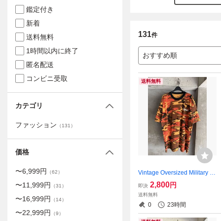
鑑定付き
新着
131
件
送料無料
1時間以内に終了
おすすめ順
匿名配送
コンビニ受取
送料無料
カテゴリ
ファッション
（
131
）
価格
〜
6,999
円
Vintage Oversized Military C
（
62
）
amouflage T-Shirt
2,800
円
〜
11,999
円
即決
（
31
）
送料無料
〜
16,999
円
（
14
）
0
23時間
〜
22,999
円
（
9
）