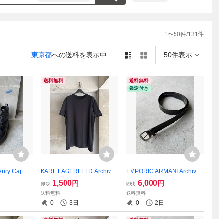
があります。

1
〜
50
件/
131
件
東京都
への送料を表示中
50件表示
送料無料
送料無料
鑑定付き
nry Cap To
KARL LAGERFELD Archive
EMPORIO ARMANI Archive
Black T-Shirt
Black Logo Leather Belt
1,500
6,000
円
円
即決
即決
送料無料
送料無料
0
3日
0
2日