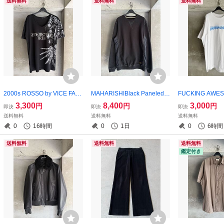
送料無料
送料無料
送料無料
2000s ROSSO by VICE FAIR
MAHARISHIBlack Paneled S
FUCKING AWES
Y Archive Sephirothic Tree G
weat
Collage Logo T-S
3,300
8,400
3,000
円
円
円
即決
即決
即決
othic Graphic T-Shirt
送料無料
送料無料
送料無料
0
16時間
0
1日
0
6時間
送料無料
送料無料
送料無料
鑑定付き