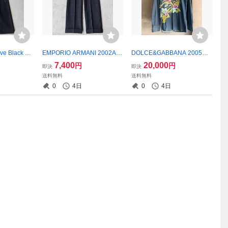
ive Black Gi
EMPORIO ARMANI 2002AW
DOLCE&GABBANA 2005SS
nts
Archive Black Check Slacks
Archive Eagle Embroidered
7,400
20,000
円
円
即決
即決
Denim Shirt Jacket
送料無料
送料無料
0
4日
0
4日