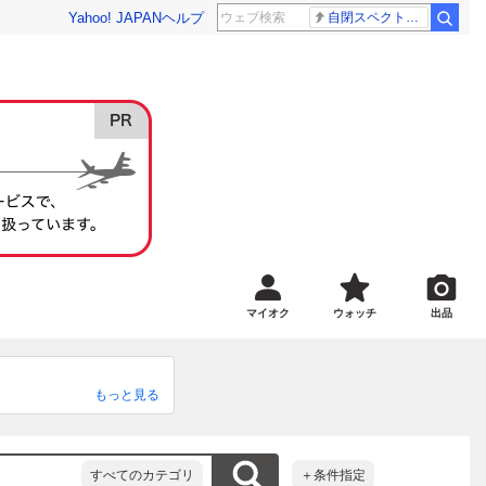
Yahoo! JAPAN
ヘルプ
自閉スペクトラム症
マイオク
ウォッチ
出品
もっと見る
いたします。

け送料が抑えられるようにコ
すべてのカテゴリ
＋条件指定