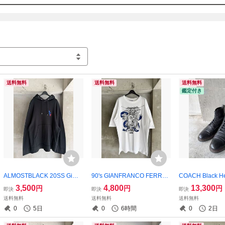
他サイトにも出品しているので、急に出品取りやめる場合
商品はInstagramからもご覧頂けます。

（@loser_gear）

よろしくお願いいたします。
送料無料
送料無料
送料無料
鑑定付き
ALMOSTBLACK 20SS Gimm
90's GIANFRANCO FERRE
COACH Black He
ick Detail Oversized Black H
Archive White Oversized Em
e Leather Boots
3,500
4,800
13,300
円
円
円
即決
即決
即決
oodie
blem Graphic T-Shirt
送料無料
送料無料
送料無料
0
5日
0
6時間
0
2日