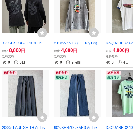
Y-3 GFX LOGO PRINT BLAC
STUSSY Vintage Gray Logo
DSQUARED2 08S
K L/S T-SHIRT
Hoodie
Twin Turbo Grap
8,800
4,000
4,800
円
円
円
即決
即決
即決
-Shirt
送料無料
送料無料
送料無料
0
5日
0
9時間
0
4日
送料無料
送料無料
送料無料
鑑定付き
鑑定付き
2000s PAUL SMITH Archive
90's KENZO JEANS Archive
DSQUARED2 13S
Dark Gray Wool Slacks
Garment Dyed Straight Jean
Electric Twins G