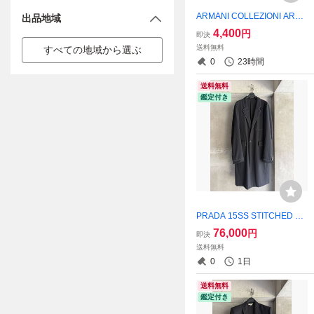
ARMANI COLLEZIONI ARC
出品地域
HIVE Oversized Contrast Fa
4,400
円
即決
bric L/S T-Shirt
送料無料
すべての地域から選ぶ
0
23時間
送料無料
鑑定付き
PRADA 15SS STITCHED C
HESTERFIELD COAT
76,000
円
即決
送料無料
0
1日
送料無料
鑑定付き