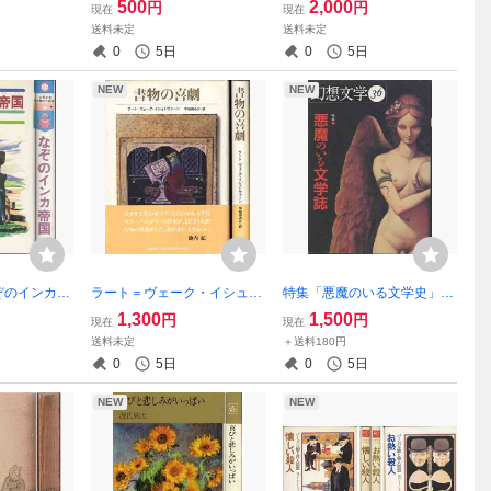
500
2,000
円
円
現在
現在
送料未定
送料未定
0
5日
0
5日
NEW
NEW
ぞのインカ帝
ラート＝ヴェーク・イシュト
特集「悪魔のいる文学史」幻
ヴァーン「書物の喜劇」
想文学
1,300
1,500
円
円
現在
現在
送料未定
＋送料180円
0
5日
0
5日
NEW
NEW