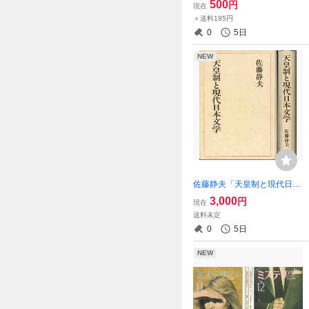
500
円
現在
＋送料185円
0
5日
NEW
佐藤静夫「天皇制と現代日本
文学」
3,000
円
現在
送料未定
0
5日
NEW