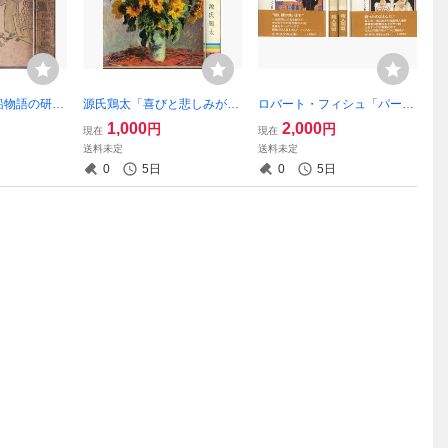
船物語の研
源氏鶏太「喜びと悲しみがい
ロバート・フィシュ「パーシ
刊
っぱい」
バル卿と殺人同盟」２冊セッ
1,000
2,000
円
円
現在
現在
ト
送料未定
送料未定
0
5日
0
5日