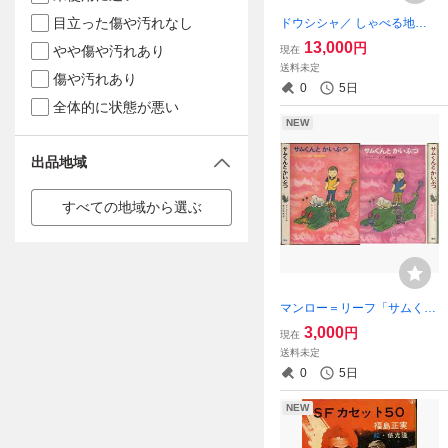
目立った傷や汚れなし
ドウシシャ／ しゃべる地球
儀(パーフェクトグローブ)
13,000
円
やや傷や汚れあり
現在
送料未定
傷や汚れあり
0
5日
全体的に状態が悪い
NEW
出品地域
すべての地域から選ぶ
マンロー＝リーフ「サムくん
とかいぶつ」絵 井上洋介
3,000
円
現在
送料未定
0
5日
NEW