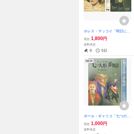
ホレス・マッコイ「明日に別
れのキスを」他ミステリマガ
1,800
円
現在
ジン２冊
送料未定
0
5日
NEW
ポール・ギャリコ「七つの人
形の恋物語」建石修志
1,000
円
現在
送料未定