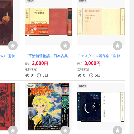
NEW
NEW
ーの「恐怖夜
「宇治拾遺物語」日本古典文
チェスタトン著作集「自叙
学全集
伝」
2,000
3,000
円
円
現在
現在
送料未定
送料未定
0
5日
0
5日
NEW
NEW