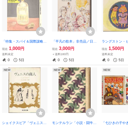
「特集・スパイ＆国際謀略小
「平凡の歌本」非売品／日本
ラングストン・
説特集」ミステリマガジン
のヒット歌謡１０００曲集
ろったまほうの
1,000
3,000
1,500
円
円
円
現在
現在
現在
送料未定
＋送料180円
送料未定
0
5日
0
5日
0
5日
NEW
NEW
NEW
シェイクスピア「ヴェニスの
モンテルラン「小説・闘牛
「七ひきの子や
商人」旺文社文庫
士」第一書房 昭和４１年刊
えほん 絵 若菜