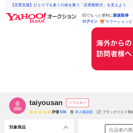
【災害支援】ひとりでも多くの命を救う「災害救助犬」を支えよう
IDでもっと便利に
新規取得
ログイン
ヤフーショッピ
taiyousan
＋フォロー
評価
538
本人確認前
ブラックリスト登
対象商品