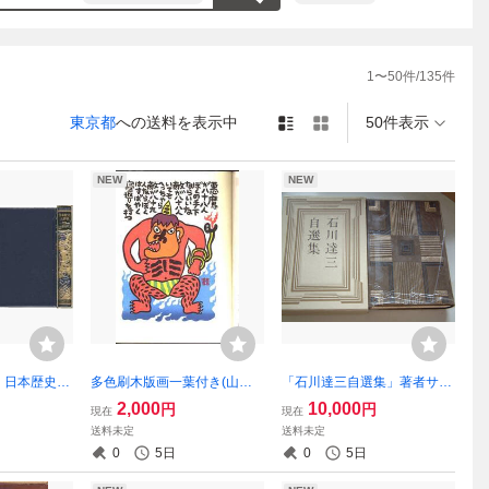
1
〜
50
件/
135
件
東京都
への送料を表示中
50件表示
NEW
NEW
」日本歴史大
多色刷木版画一葉付き(山田
「石川達三自選集」著者サイ
喜代春)「季刊・銀花・第八
ン+限定番号入り+革装丁本＋
2,000
10,000
円
円
現在
現在
十八号」
天金
送料未定
送料未定
0
5日
0
5日