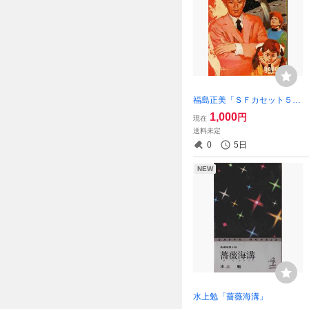
福島正美「ＳＦカセット５
０」絵・依光隆
1,000
円
現在
送料未定
0
5日
NEW
水上勉「薔薇海溝」