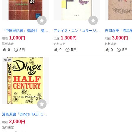
「中国民話選」講談社 講談
アナイス・ニン「コラージ
吉岡永美「漂流
社文庫
ュ」
究」 昭和１０年
1,000
1,300
3,000
円
円
円
現在
現在
現在
送料未定
送料未定
送料未定
0
5日
0
5日
0
5日
NEW
漫画原書「Ding's HALF CEN
TURY」J.N.DARLING
2,000
円
現在
送料未定