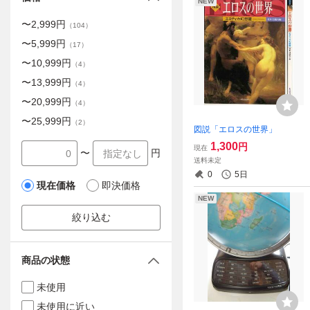
NEW
〜
2,999
円
（
104
）
〜
5,999
円
（
17
）
〜
10,999
円
（
4
）
〜
13,999
円
（
4
）
〜
20,999
円
（
4
）
〜
25,999
円
（
2
）
図説「エロスの世界」
1,300
円
現在
〜
円
送料未定
0
5日
現在価格
即決価格
NEW
絞り込む
商品の状態
未使用
未使用に近い