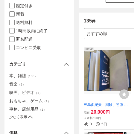
鑑定付き
新着
135
件
送料無料
1時間以内に終了
おすすめ順
匿名配送
コンビニ受取
NEW
カテゴリ
本、雑誌
（
130
）
音楽
（
2
）
映画、ビデオ
（
1
）
おもちゃ、ゲーム
（
1
）
三島由紀夫「潮騒」初版 本
事務、店舗用品
革装丁
（
1
）
20,000
円
現在
少なく表示
＋送料520円
0
5日
価格