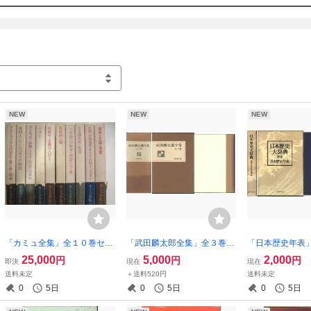
NEW
NEW
NEW
「カミュ全集」全１０巻セッ
「武田麟太郎全集」全３巻ボ
「日本歴史年表
ト
ックスセット
辞典別巻
25,000
5,000
2,000
円
円
円
即決
現在
現在
送料未定
＋送料520円
送料未定
0
5日
0
5日
0
5日