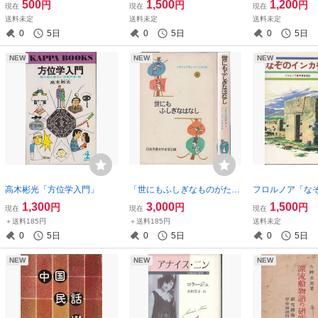
500
1,500
1,200
円
円
円
現在
現在
現在
送料未定
送料未定
送料未定
0
5日
0
5日
0
5日
NEW
NEW
NEW
高木彬光「方位学入門」
「世にもふしぎなものがた
フロルノア「な
り」少年少女世界ユーモア文
国」
1,300
3,000
1,500
円
円
円
現在
現在
現在
学全集９
＋送料185円
＋送料185円
送料未定
0
5日
0
5日
0
5日
NEW
NEW
NEW