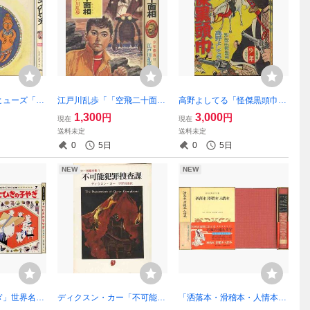
ヒューズ「ひ
江戸川乱歩「「空飛二十面
高野よしてる「怪傑黒頭巾」
レンズ」
相」少年探偵 絵・柳瀬茂
少年ふろく
1,300
3,000
円
円
現在
現在
送料未定
送料未定
0
5日
0
5日
NEW
NEW
ぎ」世界名作
ディクスン・カー「不可能犯
「洒落本・滑稽本・人情本」
珪
罪カー捜査課」創元推理文庫
日本古典文学全集