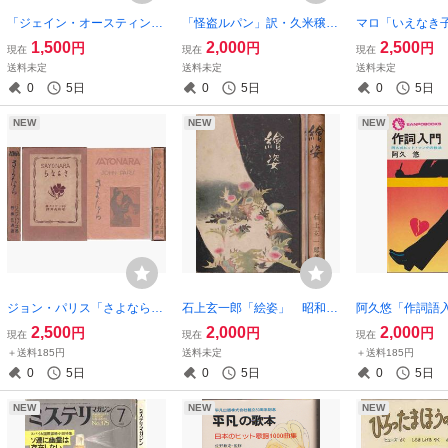
「ジェイン・オースティン小
「怪盗ルパン」訳・久米穣
マロ「いえなき
説論」
絵・山本耀也
1,500
2,000
2,500
円
円
円
現在
現在
現在
送料未定
送料未定
送料未定
0
5日
0
5日
0
5日
NEW
NEW
NEW
ジョン・パリス「さよなら」
石上玄一郎「絵姿」 昭和１
阿久悠「作詞語
昭和２年刊
５年刊
ウジャーナル版
2,500
2,000
2,000
円
円
円
現在
現在
現在
＋送料185円
送料未定
＋送料185円
0
5日
0
5日
0
5日
NEW
NEW
NEW