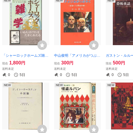
NEW
NEW
NEW
「シャーロックホームズ雑学
中山俊明「アメリカがつぶや
ガストン・ルル
百科」
く／出会いと再会の旅」旺文
話」
1,800
300
500
円
円
円
現在
現在
現在
社文庫
送料未定
送料未定
送料未定
0
5日
0
5日
0
5日
NEW
NEW
NEW