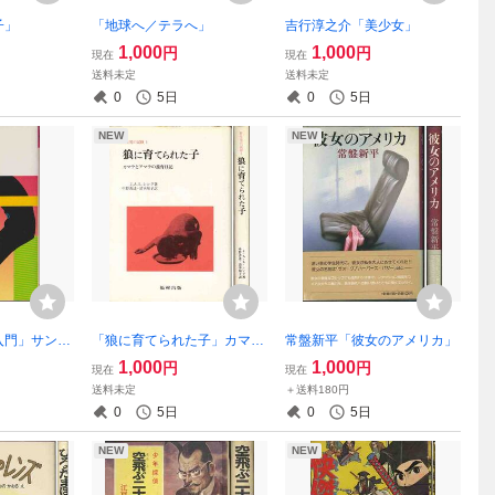
子」
「地球へ／テラへ」
吉行淳之介「美少女」
1,000
1,000
円
円
現在
現在
送料未定
送料未定
0
5日
0
5日
NEW
NEW
入門」サンポ
「狼に育てられた子」カマラ
常盤新平「彼女のアメリカ」
とアマラの養育日記
1,000
1,000
円
円
現在
現在
送料未定
＋送料180円
0
5日
0
5日
NEW
NEW