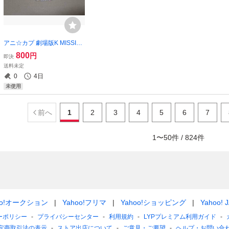
アニ☆カプ 劇場版K MISSIN
G KINGS 缶バッジ 缶バッチ
800
円
即決
草薙出雲
送料未定
0
4日
未使用
前へ
1
2
3
4
5
6
7
1
〜
50
件 /
824
件
oo!オークション
Yahoo!フリマ
Yahoo!ショッピング
Yahoo! 
ーポリシー
プライバシーセンター
利用規約
LYPプレミアム利用ガイド
定商取引法の表示
ストア出店について
ご意見・ご要望
ヘルプ・お問い合