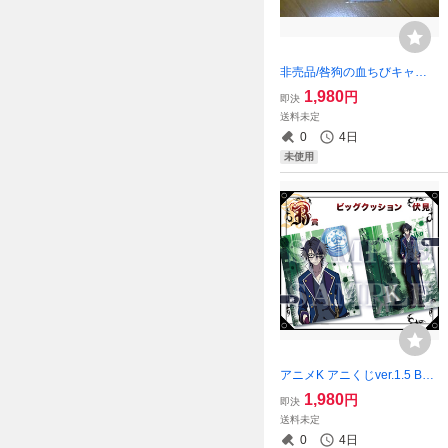
非売品/咎狗の血ちびキャラ
モバイルクリーナーストラッ
1,980
円
即決
プ/アキラ
送料未定
0
4日
未使用
アニメK アニくじver.1.5 B賞
ビッグクッション 伏見猿比
1,980
円
即決
古
送料未定
0
4日