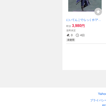
にいてんごでらっくす/アニ
メK/デフォルメフィギュア/伏
3,980
円
即決
見猿比古
送料未定
0
4日
未使用
Yah
プライバシ
特