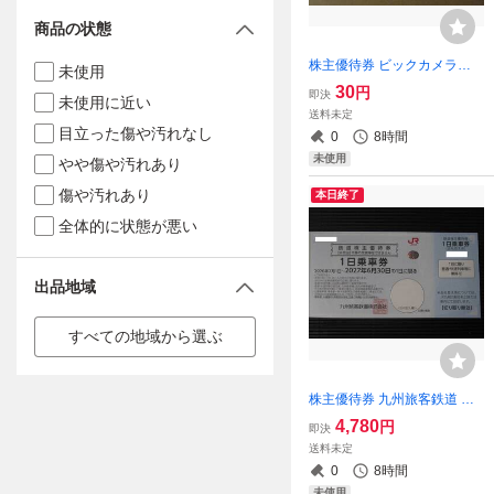
商品の状態
株主優待券 ビックカメラグ
未使用
ループ ご購入商品3%ポイン
30
円
即決
未使用に近い
トアップクーポン 1-3枚
送料未定
目立った傷や汚れなし
0
8時間
未使用
やや傷や汚れあり
傷や汚れあり
本日終了
全体的に状態が悪い
出品地域
すべての地域から選ぶ
株主優待券 九州旅客鉄道 鉄
道株主優待券 1日乗車券 JR
4,780
円
即決
九州 1-2枚
送料未定
0
8時間
未使用