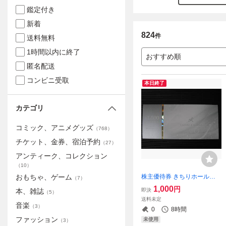
鑑定付き
新着
824
件
送料無料
1時間以内に終了
おすすめ順
匿名配送
コンビニ受取
本日終了
カテゴリ
コミック、アニメグッズ
（
768
）
チケット、金券、宿泊予約
（
27
）
アンティーク、コレクション
（
10
）
株主優待券 きちりホールデ
おもちゃ、ゲーム
（
7
）
ィングス KICHIRI HOLDING
1,000
円
即決
本、雑誌
（
5
）
S 1500円 1-13枚
送料未定
音楽
（
3
）
0
8時間
ファッション
未使用
（
3
）