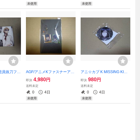
未使用
未使用
 総員抜刀フェ
AGF/アニメKファスナーアク
アニ☆カプ K MISSING KING
ード 草薙
セサリーセット/八田美咲&伏
S 缶バッジ 缶バッチ 夜刀神
4,980
980
円
円
即決
即決
見猿比古
狗朗 クロ
送料未定
送料未定
0
4日
0
4日
未使用
未使用