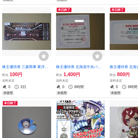
本日終了
本日終了
株主優待券 三菱商事 東洋文
株主優待券 北海道中央バス 1
株主優待券 北海
庫ミュージアム×2名分 1-2
枚 1-4枚（ニセコアンヌプリ
000円 1-3枚（
100
1,400
800
円
円
円
即決
即決
即決
枚
国際スキー場 小樽天狗山ス
期観光バス 砂川
送料未定
送料未定
送料未定
キー場 リフト・ゴンドラ・
オアシス館 いこ
0
3日
0
8時間
0
8時間
ロープウエイ乗車券)
ろは ヌックアン
未使用
未使用
未使用
本日終了