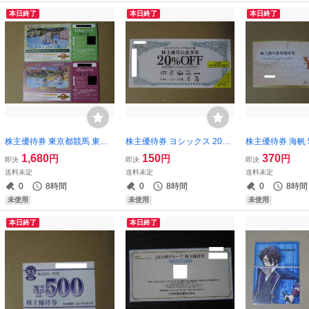
本日終了
本日終了
本日終了
株主優待券 東京都競馬 東京
株主優待券 ヨシックス 20%
株主優待券 海帆 5
サマーランド 株主ご招待券 1
OFF券 1-16枚（や台や や台
（新時代 葵屋 
1,680
150
370
円
円
円
即決
即決
即決
-12枚
ずし ニパチ にぱち せんと こ
場富士 治郎丸 
送料未定
送料未定
送料未定
れや てっぱん 玉鋼 ひとくち
新横浜横町Style
0
8時間
0
8時間
0
8時間
餃子の頂 華花）
り）
未使用
未使用
未使用
本日終了
本日終了