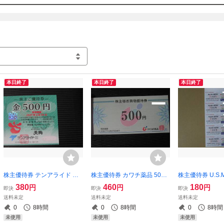
お支払いは落札から3日以内にお願いします。
本日終了
本日終了
本日終了
株主優待券 テンアライド フ
株主優待券 カワチ薬品 500
株主優待券 U.S.M.
リーチケット 天狗 500円 1-3
円 1-10枚
ユナイテッド・
380
460
180
円
円
円
即決
即決
即決
6枚（テング酒場 旬鮮酒場 和
ケット・ホールデ
送料未定
送料未定
送料未定
食れすとらん 神田屋 log50
00円分 1-9セ
0
8時間
0
8時間
0
8時間
湊や磯吉食堂）
カスミ マックス
未使用
未使用
未使用