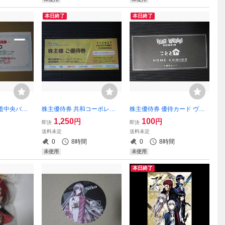
本日終了
本日終了
道中央バス 1
株主優待券 共和コーポレー
株主優待券 優待カード ヴィ
小樽バイン 定
ション 2000円 1-2冊
レッジヴァンガードダイナー
1,250
100
円
円
即決
即決
ハイウェイ
20%OFF こととや HOME C
送料未定
送料未定
いの湯宿い
OMING 10%OFF 1-3枚
0
8時間
0
8時間
ヌプリ)
未使用
未使用
本日終了