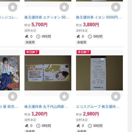
バッジコレク
株主優待券 エディオン 6000
株主優待券 イオン 5000円分
 伏見猿比古
円 1-2枚
1-3冊（イオン マックスバリ
5,700
3,880
円
円
即決
即決
ュ イオンスーパーセンター
送料未定
送料未定
まいばすけっと ザ・ビッグ K
0
8時間
0
8時間
OHYO ピーコックストア）
未使用
未使用
本日終了
本日終了
ルト展 前売来
株主優待券 丸千代山岡家 ラ
エコスグループ 株主優待券 6
風の書 岸本斉
ーメン1杯無料券 1-6枚（ラ
000円分（たいらや マスダ
1,200
2,980
円
円
即決
即決
ーメン山岡家・味噌ラーメン
ヤマウチ フードガーデン TAI
送料未定
送料未定
山岡家・煮干しラーメン山岡
RAYA ワイ・バリュー ココス
0
8時間
0
8時間
家）
ナカムラ グーテ ルブレ）
未使用
未使用