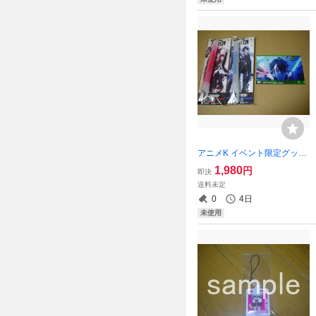
アニメK イベント限定グッズ
サインライト2本+特典ブロマ
1,980
円
即決
イド （吠舞羅：周防尊・八
送料未定
田美咲）（セプター４：宗像
0
4日
礼司・伏見猿比古）
未使用