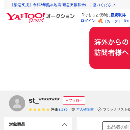
【緊急支援】令和8年熊本地震 緊急支援募金にご協力ください
IDでもっと便利に
新規取得
ログイン
［おトク］10
st_********
＋フォロー
評価
2,376
本人確認前
ブラックリスト
対象商品