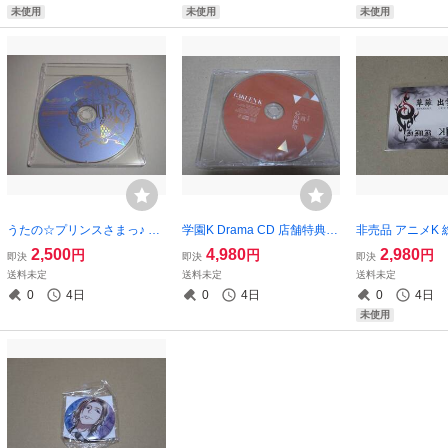
未使用
未使用
未使用
うたの☆プリンスさまっ♪ ア
学園K Drama CD 店舗特典 T
非売品 アニメK
イドルソング 連動特典CD ア
SUTAYA 一言 心の俳句 ドラ
アキャラクターカ
2,500
4,980
2,980
円
円
円
即決
即決
即決
ニメイト 一十木音也 寺島 拓
マCD
出雲
送料未定
送料未定
送料未定
篤 一ノ瀬 トキヤ 宮野 真守
0
4日
0
4日
0
4日
未使用