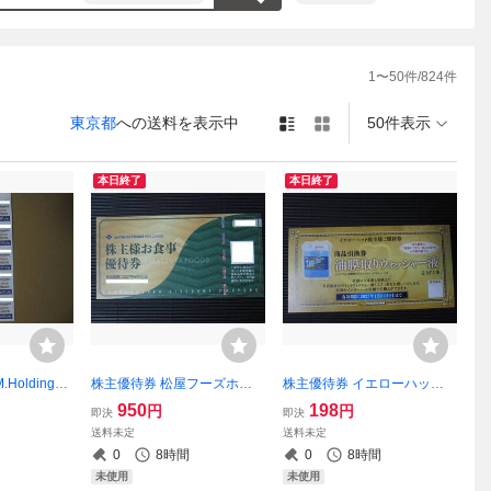
1
〜
50
件/
824
件
東京都
への送料を表示中
50件表示
本日終了
本日終了
Holdings
株主優待券 松屋フーズホー
株主優待券 イエローハット
スーパーマー
ルディングス お食事優待券 1
油膜取りウォッシャー液 商
950
198
円
円
即決
即決
ィングス 5
-4枚（松のや マイカリー食堂
品引換券 1-2枚
送料未定
送料未定
ット（マルエツ
すし松 松軒中華食堂 松太郎
0
8時間
0
8時間
バリュ 他
ステーキ屋松 松牛）
未使用
未使用