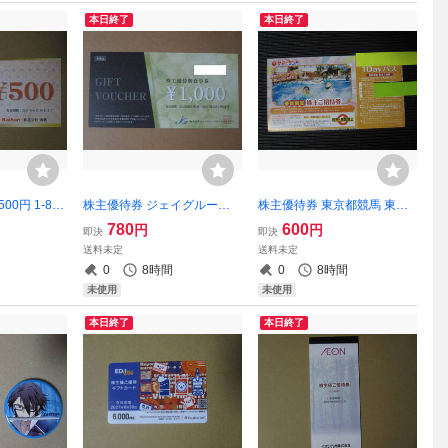
本日終了
本日終了
00円 1-8枚
株主優待券 ジェイグループ
株主優待券 東京都競馬 東京
まほろば 鮨酒
ホールディングス 1000円 1-
サマーランド 春秋限定株主
780
600
円
円
即決
即決
イチゴヤ商店
8枚
ご招待券 1-2枚
送料未定
送料未定
 さんじ ふら
0
8時間
0
8時間
未使用
未使用
本日終了
本日終了