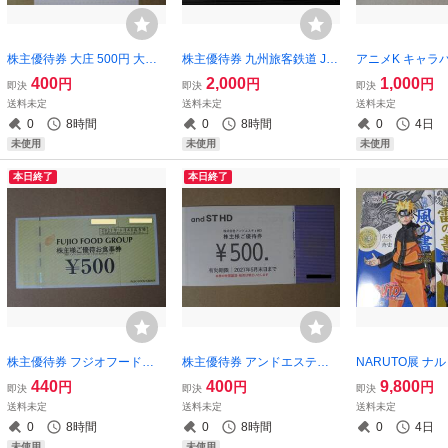
株主優待券 大庄 500円 大庄
株主優待券 九州旅客鉄道 JR
アニメK キャラ
1-12枚（庄や 大庄水産 やる
九州 2500円 1枚
ション 缶バッジ
400
2,000
1,000
円
円
円
即決
即決
即決
き酒場 歌うんだ村 カラオケ
送料未定
送料未定
送料未定
ファンタジー ）
0
8時間
0
8時間
0
4日
未使用
未使用
未使用
本日終了
本日終了
株主優待券 フジオフードグ
株主優待券 アンドエスティH
NARUTO展 ナ
ループ 500円 1-12枚（フジ
D and ST HD（アダストリア
場特典 雷の書&
440
400
9,800
円
円
円
即決
即決
即決
オフード まいどおおきに食
ADASTRIA）500円 1-5枚
史
送料未定
送料未定
送料未定
堂 串屋物語 かっぽうぎ つる
0
8時間
0
8時間
0
4日
まる）
未使用
未使用