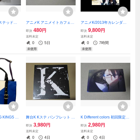
ステッドワ
アニメK アニメイトカフェ第
アニメK/2013年カレンダー/
ニぬいぐる
1弾 特典 コースター ネコ
シロ クロ ネコ 周防 宗像 伏
480
9,800
円
円
即決
即決
ズハート ハ
見 八田
送料未定
送料未定
0
5日
0
7時間
未使用
未使用
 KINGS バ
舞台K Kステ パンフレット /
K Different colors 初回限定特
宗像礼司 伏
松田凌 鈴木拡樹 植田圭輔 伏
典 イラストカード 伏見猿比
3,980
2,980
円
円
即決
即決
見猿比古 八田美咲
古
送料未定
送料未定
0
4日
0
4日