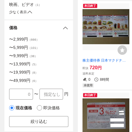
映画、ビデオ
（
1
）
本日終了
少なく表示
価格
〜
2,999
円
（
666
）
〜
5,999
円
（
101
）
〜
9,999
円
（
38
）
株主優待券 日本マクドナル
〜
13,999
円
（
5
）
ドホールディングス 1-4シー
720
円
即決
ト
〜
19,999
円
（
8
）
送料未定
0
8時間
〜
49,999
円
（
6
）
未使用
〜
円
本日終了
現在価格
即決価格
絞り込む