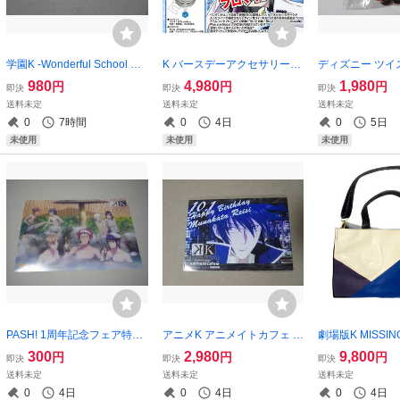
学園K -Wonderful School Da
K バースデーアクセサリーセ
ディズニー ツイ
ys- カナリア 缶バッジ 八田美
ット伏見猿比古 受注生産限
ンダーランド ミ
980
4,980
1,980
円
円
円
即決
即決
即決
咲
定品
み リドル・ロー
送料未定
送料未定
送料未定
ーツラビュル
0
7時間
0
4日
0
5日
未使用
未使用
未使用
PASH! 1周年記念フェア特典
アニメK アニメイトカフェ バ
劇場版K MISSING
クリアイラストシート/アニ
ースデーブロマイド 宗像礼
ッグ セプター4 
300
2,980
9,800
円
円
円
即決
即決
即決
メK
司
見猿比古
送料未定
送料未定
送料未定
0
4日
0
4日
0
4日