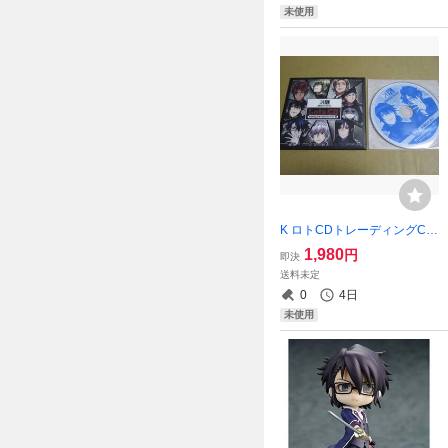
未使用
K ロトCDトレーディングCD
コレクションvol.2 #4 伏見猿
1,980
円
即決
比古 宗像礼司
送料未定
0
4日
未使用