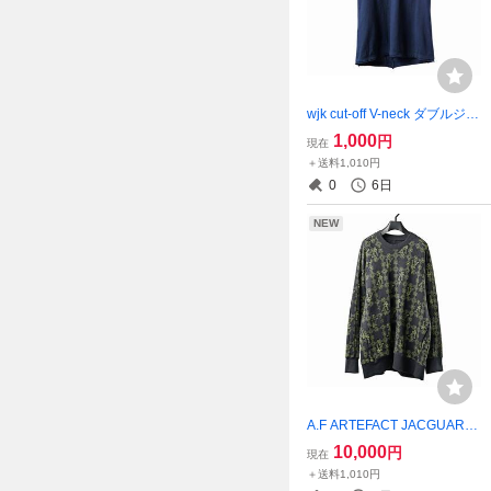
wjk cut-off V-neck ダブルジェ
イケイ VネックT Vネック
1,000
円
現在
カットソー WJK
＋送料1,010円
0
6日
NEW
A.F ARTEFACT JACGUARD
PULLOVER / RELAX FIT 美
10,000
円
現在
品タグ付き アーティファク
＋送料1,010円
ト ARTEFACT af artefact