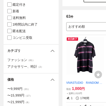
鑑定付き
新着
63
件
送料無料
1時間以内に終了
おすすめ順
匿名配送
コンビニ受取
本日終了
カテゴリ
ファッション
（
61
）
アクセサリー、時計
（
2
）
価格
VIVASTUDIO RANDOM BO
RDER TEE ビバスタジオ
1,000
円
〜
9,999
円
現在
（
21
）
ボーダーTシャツ
＋送料1,010円
〜
15,999
円
（
17
）
1
17時間
〜
21,999
円
（
8
）