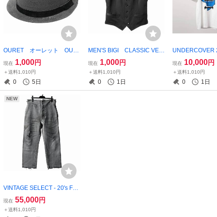
OURET オーレット OUR
MEN'S BIGI CLASSIC VES
UNDERCOVER 2
ET OR121-4881 D.GREY BL
T メンズビギ mens bigi
E FRIDAY T
1,000
1,000
10,000
円
円
円
現在
現在
現在
ACK 中折れ麦わら帽 麦わ
クラシックベスト
バー undercove
＋送料1,010円
＋送料1,010円
＋送料1,010円
ら帽子 麦わらHAT 牛革
0
5日
0
1日
0
1日
COWHIDE
NEW
VINTAGE SELECT - 20's FR
ENCH MOLESKIN WORK T
55,000
円
現在
ROUSERS オールド ヴィ
＋送料1,010円
ンテージ モールスキン