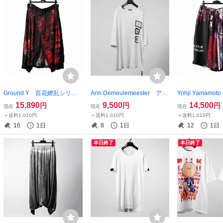
Ground Y 百花繚乱シリー
Ann Demeulemeester アン
Yohji Yamamot
ズ GI-P13-216 ラップパ
ドゥムルメステール OVER
ME ワイドショーツ
15,890
9,500
14,500
円
円
円
現在
現在
現在
ンツ グランドワイ ヨウジ
SIZE PRINT TEE ANN DE
448 ヨウジヤ
＋送料1,010円
＋送料1,010円
＋送料1,010円
ヤマモト Yohji Yamamoto
MEULEMEESTER
オム Y’s ワイ
16
1日
8
1日
12
1日
Y’s ワイズ
本日終了
本日終了