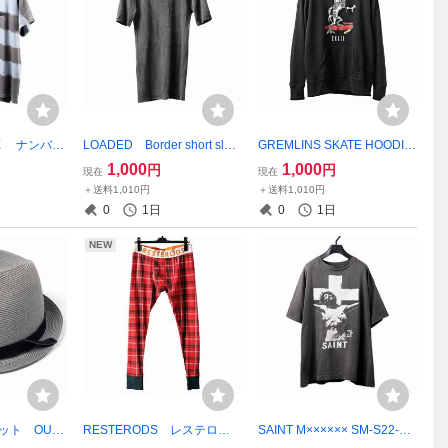
INE ナンバー
LOADED Border short slee
GREMLINS SKATE HOODIE
ルロゴ刺繍T
ve tops ローデッド loade
グレムリン フーディ パー
1,000
1,000
円
円
現在
現在
 N(N) n
d ボーダーTEE
カー スケボー スケート
＋送料1,010円
＋送料1,010円
0
1日
0
1日
NEW
レット OUR
RESTERODS レステロッ
SAINT M×××××× SM-S22-00
81 中折れ麦わ
ズ レギンス ボクサーパン
00-016 SS TEE DMJ 美品