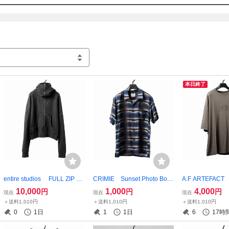
本日終了
entire studios FULL ZIP S
CRIMIE Sunset Photo Bord
A.F ARTEFAC
WEAT PARKA エンタイヤ
er Aloha S/S Shirt クライミ
RING PRINT OV
10,000
1,000
4,000
円
円
円
現在
現在
現在
スタジオ フルジップフーデ
ー サンセットアロハシャ
S TEE アー
＋送料1,010円
＋送料1,010円
＋送料1,010円
ィ ENTIRE STUDIOS
ツ crimie
ARTEFACT af a
0
1日
1
1日
6
17時
リント ナンバリ