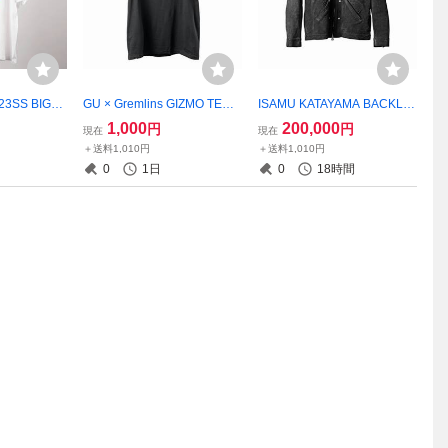
3SS BIGTE
GU × Gremlins GIZMO TEE
ISAMU KATAYAMA BACKLA
EE アンダーカ
コラボTEE GREMLINS グ
SH COMBINATION TANNED
1,000
200,000
円
円
現在
現在
r
レムリン ギズモ
GARMENT-DYED JACKET 2
＋送料1,010円
＋送料1,010円
128-02 美品XL backlash イ
0
1日
0
18時間
サムカタヤマバックラッシュ