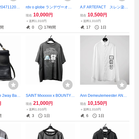
x 20471120 C
rdv o globe ランデヴーオー
A.F ARTEFACT スレン染め
S/S TEE _3
グローブ 千鳥柄ジャケット
BELTED CARGO PANTS
10,000
10,500
円
円
現在
現在
 ビューテ
セットアップ別売り RDV O
アーティファクト ARTEFA
＋送料1,010円
＋送料1,010円
GLOBE
CT af artefact カーゴパン
時間
0
17時間
17
1日
ツ
e 2way Bag
SAINT Mxxxxxx x BOUNTY H
Ann Demeulemeester ANN
t COWLEATHE
UNTER SS TEE / SKULL-K&
DEMEULEMEESTER ANDR
21,000
10,150
円
円
円
現在
現在
0円 カウレ
BABY-M 新個品タグ付き 定
E CLASSIC SHIRT WITH DO
＋送料1,010円
＋送料1,010円
de
価48400円 SAINT MICHAEL
VES PRINT 定価96800円
間
3
1日
6
1日
セントマイケル READYMAD
美品 アンドゥムルメステー
E readymade
ル