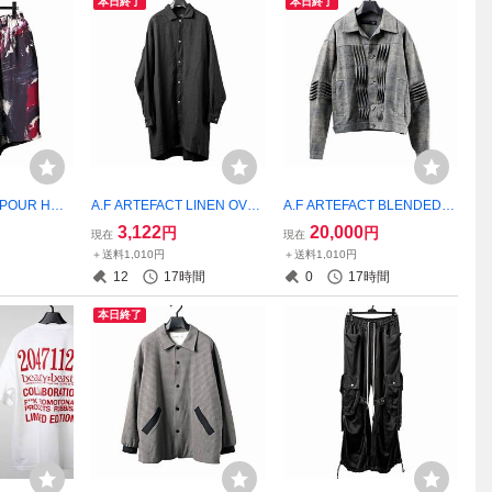
本日終了
本日終了
o POUR HOM
A.F ARTEFACT LINEN OVE
A.F ARTEFACT BLENDED S
 HG-P63-
RSIZE SHIRT リネンシャ
HADES DENIM PIN TUCK B
3,122
20,000
円
円
現在
現在
マモトプール
ツ アーティファクト ART
LOUSON 美品定価53900
＋送料1,010円
＋送料1,010円
ズ
EFACT af artefact
円 セットアップ別売り ア
12
17時間
0
17時間
ーティファクト ARTEFACT
af artefact
本日終了