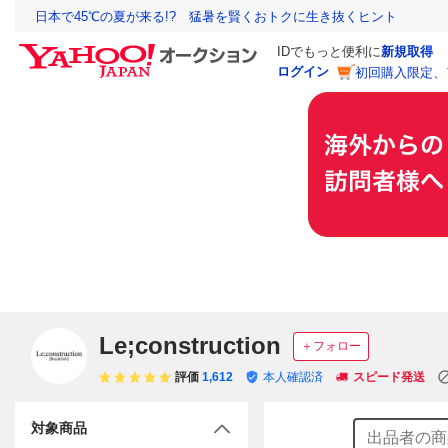
日本で45℃の夏が来る!? 猛暑を賢くおトクに生き抜くヒント
IDでもっと便利に
新規取得
ログイン
初回購入限定、
Le;construction
＋フォロー
評価
1,612
本人確認済
スピード発送
対象商品