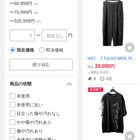
〜
50,999
円
（
6
）
〜
75,999
円
（
6
）
〜
320,999
円
（
5
）
〜
円
現在価格
即決価格
N/07 2 TUCKS WIDE TAP
ERED TROUSERS / HERRI
絞り込む
20,000
円
現在
NG BONE 美品タグ付き 即
＋送料1,010円
完売希少パンツ エヌゼロナ
0
1日
ナ n07 ワイドトラウザー N
商品の状態
07
本日終了
未使用
未使用に近い
目立った傷や汚れなし
やや傷や汚れあり
傷や汚れあり
全体的に状態が悪い