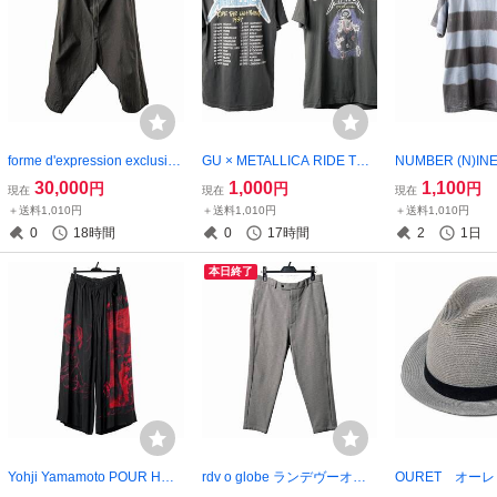
forme d'expression exclusive
GU × METALLICA RIDE THE
NUMBER (N)
Fisherman Pants / Garment
LIGHTNING TEE メタリカ
ナイン スモー
30,000
1,000
1,100
円
円
円
現在
現在
現在
Dyed 別注品 フォルムデエク
ユニクロ バンドT metallic
EE 美品タグ付き
＋送料1,010円
＋送料1,010円
＋送料1,010円
スプレッション FORME d'ex
a
umber nine
0
18時間
0
17時間
2
1日
pression
本日終了
Yohji Yamamoto POUR HOM
rdv o globe ランデヴーオー
OURET オー
ME HH-P81-811 左右別柄赤
グローブ 千鳥柄パンツ
ET OR121-48