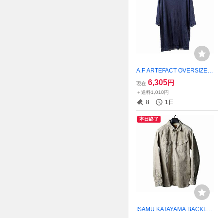
A.F ARTEFACT OVERSIZE L
AYERED S/S TEE / GAUZE
6,305
円
現在
WASHER JERSEY 美品タグ
＋送料1,010円
付き アーティファクト A
8
1日
RTEFACT af artefact
本日終了
ISAMU KATAYAMA BACKLA
SH ジャパンカーフ 白鞣し ウ