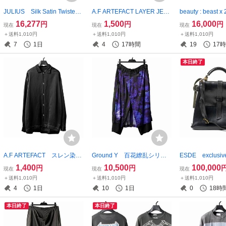
JULIUS Silk Satin Twisted
A.F ARTEFACT LAYER JER
beauty : beast 
Sarrouel Pants 2025 Sprin
SEY T-SHIRT タグ付き美
OLLABORATION 
16,277
1,500
16,000
円
円
円
現在
現在
現在
g Summer collection ユリ
品 アーティファクト ART
新個品タグ付き
＋送料1,010円
＋送料1,010円
＋送料1,010円
ウス シルク サルエルパン
EFACT af artefact
ィービースト
7
1日
4
17時間
19
17
ツ julius 定価80300円
本日終了
A.F ARTEFACT スレン染め
Ground Y 百花繚乱シリー
ESDE exclusiv
OVERSIZE SHIRT アーテ
ズ GI-P13-216 ラップパ
with Strap Bel
1,400
10,500
100,000
円
円
現在
現在
現在
ィファクト ARTEFACT a
ンツ グランドワイ ヨウジ
R 定価20000
＋送料1,010円
＋送料1,010円
＋送料1,010円
f artefact オーバーサイズ
ヤマモト Yohji Yamamoto
ザー エスデ es
4
1日
10
1日
0
18時
オーバロック
Y’s ワイズ BLUE
本日終了
本日終了