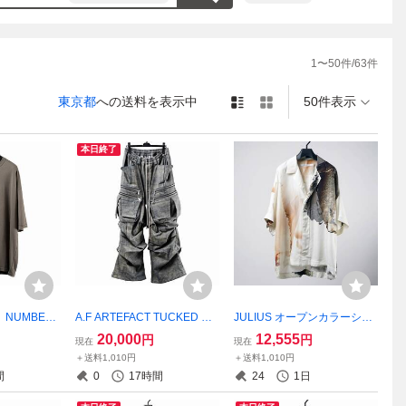
1
〜
50
件/
63
件
東京都
への送料を表示中
50件表示
本日終了
T NUMBER
A.F ARTEFACT TUCKED DR
JULIUS オープンカラーシャ
ER SIZED S/
APE PANTS/BLENDED SHA
ツ 876SHM1-P ユリウ
20,000
12,555
円
円
現在
現在
ティファクト
DES DENIM 美品定価48400
ス julius
＋送料1,010円
＋送料1,010円
rtefact プ
円 セットアップ別売り ア
間
0
17時間
24
1日
ング
ーティファクト ARTEFACT
af artefact