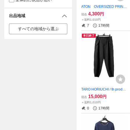
ATON OVERSIZED PRINT
T-SHIRT エイトン aton オ
4,300
円
現在
出品地域
ーバーサイズ プリントTEE
＋送料1,010円
美品 BLACK
7
17時間
すべての地域から選ぶ
本日終了
TARO HORIUCHI / th product
s Claude / Italian military /
15,000
円
現在
wool gabardine 美品 定価
＋送料1,010円
72600円 ティーエイチ プロ
0
17時間
ダクツ BLACK