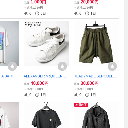
1,000
20,000
円
円
現在
現在
子 麦わらH
ツタイプ CHECK チェッ
SAINT MICHAEL セントマイ
＋送料1,010円
＋送料1,010円
HIDE
ク
ケル READYMADE レディ
0
5日
0
1日
メイド readymade
× A BATHIN
ALEXANDER McQUEEN L
READYMADE SEROUEL SH
 / GOD 新個
ARRY 美品箱付き 43 2
ORTS 希少パンツ 美品 定価8
40,000
30,000
円
円
現在
現在
T MICHAE
7.5㎝ アレキサンダーマッ
1400円 レディメイド ready
＋送料1,010円
＋送料1,010円
 READYM
クイーン レザースニーカー
made SAINT Mxxxxxx SAINT
0
1日
0
1日
readymad
MICHAEL セントマイケル
本日終了