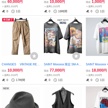
60,000
10,000
1,000
円
円
円
現在
現在
現在
プリントPANTS ワイドパ
セットアップ別売り RDV O
ら帽 麦わら帽
＋送料1,010円
＋送料1,010円
＋送料1,010円
ンツ YOHJI YAMAMOTO ヨ
GLOBE 192PA007
AT 牛革 COW
0
1日
0
18時間
0
1日
ウジヤマモト Y's ワイズ
本日終了
CHANGES VINTAGE REM
SAINT Mxxxxxx 限定 SM-A23
SAINT Mxxxxxx 
AKE DUCK PAINTER PANTS
-0000-C27 OP_SS T-SHIRT /
G APE SS TEE
10,000
77,000
18,000
円
円
円
現在
現在
現在
ヴィンテージリメイク ペ
LUFFY 美品希少 SAINT MIC
品タグ付き SAIN
＋送料1,010円
＋送料1,010円
＋送料1,010円
インターパンツ ワークパン
HAEL セントマイケル READ
L セントマイケル
0
17時間
0
1日
0
1日
ツ
YMADE レディメイド ready
ADE レディメイド 
made
e
NEW