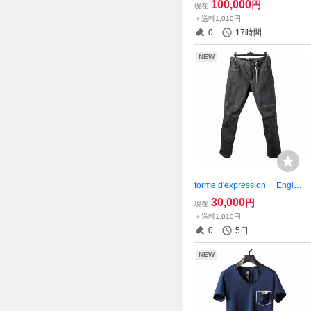
100,000
円
現在
エスタンシャツ2095-02 美
＋送料1,010円
品 backlash イサムカタヤ
0
17時間
マバックラッシュ
NEW
forme d'expression Engine
ered 5 Pocket Pants タグ付
30,000
円
現在
き美品 イタリア ハンドメ
＋送料1,010円
イドブランド FORME d'ex
0
5日
pression DENIM デニム
NEW