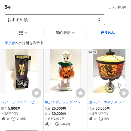
5
1
〜
5
件/
5
件
件
おすすめ順
50件表示
絞り込み
東京都
への送料を表示中
NEW
レア！ ディズニー ビック
希少！ダンシング ソング
激レア！ ホステス ツイン
バッドウルフ ボビングヘ
ハロウィーン キャスパー
キーザキッド ティファニ
5,800
25,000
50,000
現在
円
現在
円
現在
円
ッド フィギュア 箱入り
ドール 動作品 Casper ゴ
ー ステンドガラス スタイ
＋送料750円
30,000
＋送料1,600円
即決
円
ビンテージ 3匹の子豚 童
ースト アメトイ アメコミ
ル ランプ アドバタイジン
＋送料1,600円
0
23時間
0
6日
話 Wacky Wobbler FUNK
美品 フィギュア ビンテー
グ ディスプレイ 店舗 ビン
0
24時間
O ボブルヘッド
ジ トイ
テージ