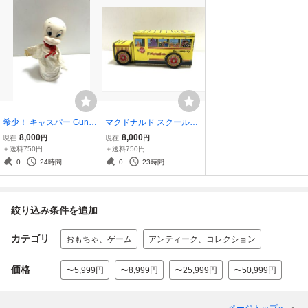
希少！ キャスパー Gund
マクドナルド スクールバ
パペット 人形 アンティー
ス ビンテージ 缶 ブリキ
8,000
8,000
現在
円
現在
円
ク ビンテージ ソフビ フィ
グリマス フライガイ ガー
＋送料750円
＋送料750円
ギュア レトロ 当時物 ゴー
ル ナゲット ハンバーグラ
0
24時間
0
23時間
スト アメコミ アメトイ
ー ミールトイ ディスプレ
イ
絞り込み条件を追加
カテゴリ
おもちゃ、ゲーム
アンティーク、コレクション
価格
〜5,999円
〜8,999円
〜25,999円
〜50,999円