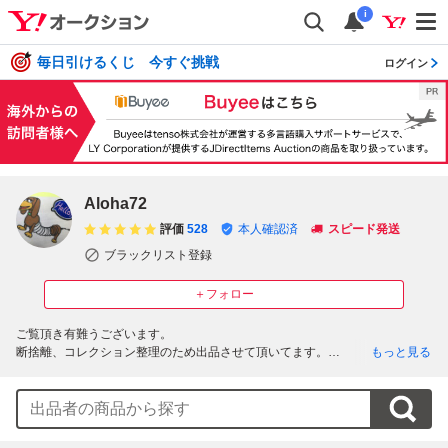
i
毎日引けるくじ 今すぐ挑戦
ログイン
Aloha72
評価
528
本人確認済
スピード発送
ブラックリスト登録
＋フォロー
ご覧頂き有難うございます。

断捨離、コレクション整理のため出品させて頂いてます。

もっと見る
ある程度の期間出品し、落札されなかった物に関しては業者の買取りに売却
しますので気になるものはお早めに落札お願い致します。