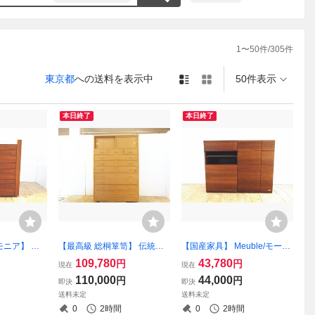
1
〜
50
件/
305
件
東京都
への送料を表示中
50件表示
本日終了
本日終了
ルモニア】 ウ
【最高級 総桐箪笥】 伝統工
【国産家具】 Meuble/モーブ
ッドサイド
芸士 土佐殖産作 胴丸 昇りタ
ル ウォールナット サイドボ
109,780
43,780
円
円
現在
現在
ェスト ナイ
ンス 和箪笥 整理箪笥 着物箪
ード・ＡＶボード・キッチン
110,000
44,000
円
円
即決
即決
80518B)
笥 美品 （osk080528）
ボード・リビング収納 美品
送料未定
送料未定
（osk080514）
0
2時間
0
2時間