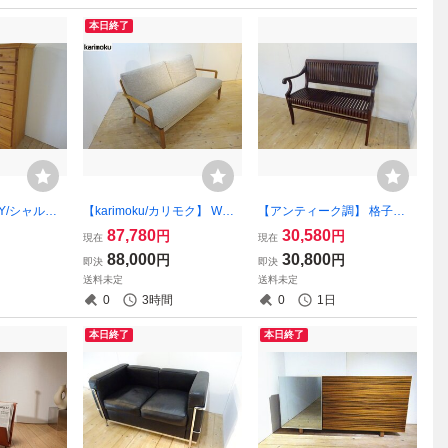
本日終了
AY/シャルド
【karimoku/カリモク】 WU4
【アンティーク調】 格子デ
カントリース
512 北欧スタイル ウォール
ザイン ウッドベンチ 2人掛け
87,780
30,580
円
円
現在
現在
 ハイチェス
ナット 2Pソファ・二人掛け
ベンチ/2人掛けチェア （osk
88,000
30,800
円
円
即決
即決
9）
ソファ （osk080313）
0807013）
送料未定
送料未定
0
3時間
0
1日
本日終了
本日終了