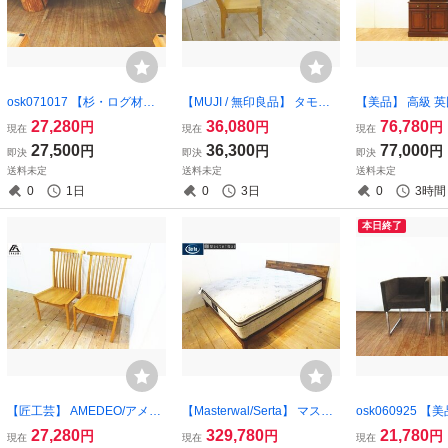
osk071017 【杉・ログ材】
【MUJI / 無印良品】 タモ無
【美品】 高級 
一枚板・丸太脚 ベンチ・腰
垢材 （デスク・引き出しキ
ースタイル 食器
27,280
36,080
76,780
円
円
円
現在
現在
現在
かけ・椅子
ャビネット・チェア） ３点
ボード ステンド
27,500
36,300
77,000
円
円
円
即決
即決
即決
セット 美品 （osk080703）
三越ブルージュ （o
送料未定
送料未定
送料未定
2）
0
1日
0
3日
0
3時間
本日終了
【匠工芸】 AMEDEO/アメデ
【Masterwal/Serta】 マスタ
osk060925 【
ィオ ダイニングチェア・ア
ーウォール（ルナ ベッド＆
ビーチェア アー
27,280
329,780
21,780
円
円
円
現在
現在
現在
ームレスチェア オーク材 ナ
サータ ライトブリーズ マッ
人掛けソファ フ