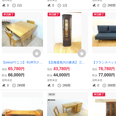
送料未定
送料未定
送料未定
(osk080723）
プル 美品（osk080625）
ト (osk071225)
0
2日
0
1日
0
2時間
本日終了
本日終了
本日終了
【unico/ウニコ】 KURT(クル
【北海道旭川の家具】 三陽
【フランスベッド
ト) バタフライテーブル：FIX
家具工業 ガラスキャビネッ
ベッド ムービン
65,780
43,780
76,780
円
円
円
現在
現在
現在
(フィックス）チェア 北欧ス
ト カップボード 照明付き 飾
ジーファⅡ・ク
66,000
44,000
77,000
円
円
円
即決
即決
即決
タイル ダイニング３点セッ
り棚 樺材 （osk080615）
美品 (osk080131
送料未定
送料未定
送料未定
ト 美品 （osk080605）
0
2時間
0
2時間
0
3時間
NEW
本日終了