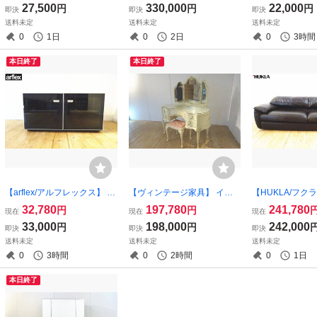
27,500
330,000
22,000
円
円
円
即決
即決
即決
チュラル色 ２脚セット (osk0
トレス) キングサイズ ベッド
（茶）/スチール
送料未定
送料未定
送料未定
80420)
展示品 (osk080723）
ト
0
1日
0
2日
0
3時間
本日終了
本日終了
【arflex/アルフレックス】 C
【ヴィンテージ家具】 イギ
【HUKLA/フクラ】
OMPOSER/コンポーザー テ
リス製 （Olympus Furniture
エディナ 3人掛
32,780
197,780
241,780
円
円
現在
現在
現在
レビボード ローボード キャ
Limited） フレンチ アンティ
ダークブラウン色 
33,000
198,000
242,000
円
円
即決
即決
即決
ビネット 収納 （osk08040
ークスタイル ドレッサー（o
80522)
送料未定
送料未定
送料未定
1）
sk080303）
0
3時間
0
2時間
0
1日
本日終了