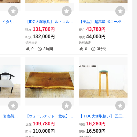
 イタリア
【IDC大塚家具】 ル・コルビ
【美品】 超高級 ボニー柾目
ラダ・アレッデ
ュジエ/Le Corbusier LC2 リ
突板（黒檀） AVボード・テ
131,780
43,780
円
円
現在
現在
ン・マガジン
プロダクト デザイナーズ家
レビボード・サイドボード・
132,000
44,000
円
円
即決
即決
ジブラウン レ
具２P・２人掛けソファ 美品
リビングボード・キャビネッ
送料未定
送料未定
80503）
C（osk080511）
ト W1350 （osk080123）
0
3時間
0
3時間
」 岩倉榮利
【ウォールナット一枚板】
【ＩDC大塚取扱い】 匠工芸
美家具／タク
テーブル天板一枚板 (MOKU
「MUSHROOM-マッシュル
109,780
16,280
円
円
現在
現在
 TC-205
BA/アトリエ木馬） 幅1500・
ーム-」 スツールL カバ材 高
110,000
16,500
円
円
即決
即決
ェア2脚セッ
厚さ55（mm） 美品 （osk08
さ65cm 美品 （osk080701