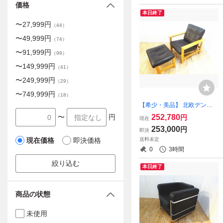
価格
本日終了
〜
27,999
円
（
44
）
〜
49,999
円
（
74
）
〜
91,999
円
（
99
）
〜
149,999
円
（
41
）
〜
249,999
円
（
29
）
〜
749,999
円
（
18
）
【希少・美品】 北欧デンマ
ーク Fredericia/フレデリシア
252,780
〜
円
円
現在
2451 イージーチェア & 2460
253,000
円
即決
オットマン レザー/本革 ソー
送料未定
現在価格
即決価格
レン・ホルスト
0
3時間
絞り込む
本日終了
商品の状態
未使用