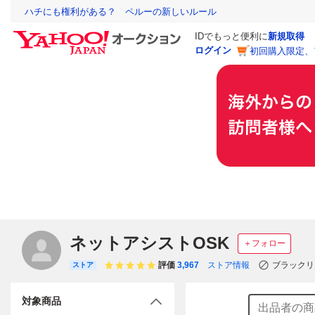
ハチにも権利がある？ ペルーの新しいルール
IDでもっと便利に
新規取得
ログイン
初回購入限定、
ネットアシストOSK
＋フォロー
評価
3,967
ストア情報
ブラックリ
ストア
対象商品