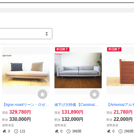
本日終了
本日終了
【ligne roset/リーン・ロゼ】
値下げ大特価 【Cassina/カ
【Armonia/ア
(RosetPrado/ロゼプラド）
ッシーナ】 K03 GRANDANG
ォールナット ベ
329,780
131,890
21,780
円
円
円
現在
現在
現在
２PS・2人掛けソファ DESI
OLOTRE・グランダンゴロト
チェスト ３段チ
330,000
132,000
22,000
円
円
円
即決
即決
即決
GN：クリスチャン・ウェル
レ 3人掛両アームソファ 3P
トテーブル (osk0
送料未定
送料未定
送料未定
ネール 超美品 （osk080730)
ソファ
0
1日
0
3時間
0
2時間