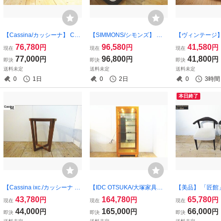
【Cassina/カッシーナ】 CH
【SIMMONS/シモンズ】 ダ
【ヴィンテージ】
AIRMAN 1P/チェアマン 1人
ブルクッション シングルベ
製 porada/ポ
76,780
96,580
41,580
円
円
円
現在
現在
現在
掛ソファ (フィリップ・ユー
ッド Beautyrest/ビューティ
ィ (ポストモダ
77,000
96,800
41,800
円
円
円
即決
即決
即決
レル) 美品 （osk080626）
レストマットレス+ボトムス
ラック) オレン
送料未定
送料未定
送料未定
プリング+ヘッドボード 展示
ザー 美品 （osk0
0
1日
0
2日
0
3時間
品
本日終了
【Cassina ixc./カッシーナ イ
【IDC OTSUKA/大塚家具】
【美品】 「匠館
クスシー 】 LAGOラーゴ ガ
SPLENDOR/スプレンダー キ
飛騨高山の流線
43,780
164,780
65,780
円
円
円
現在
現在
現在
ラストップ サイドテーブ
ュリオケース・キャビネッ
ミカンファニチャー
44,000
165,000
66,000
円
円
円
即決
即決
即決
ル・コーヒーテーブル 美品
ト・飾り棚 バーズアイメー
A ダイニングチ