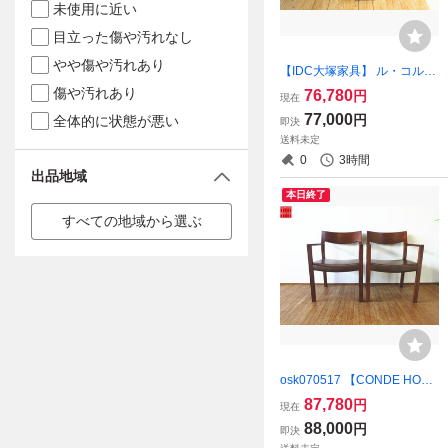
未使用に近い
目立った傷や汚れなし
やや傷や汚れあり
【IDC大塚家具】 ル・コルビ
ュジエ/Le Corbusier LC2 リ
傷や汚れあり
76,780
円
現在
プロダクト デザイナーズ家
77,000
円
全体的に状態が悪い
即決
具 1P・1人掛けソファ 美品
送料未定
D（osk080511）
0
3時間
出品地域
本日終了
すべての地域から選ぶ
osk070517 【CONDE HOUS
E/カンディハウス】 (LEGGE
87,780
円
現在
RO/レジェ―ロ) アームチェ
88,000
円
即決
アー （本革・カバーリン