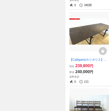
送料未定
グ）２脚セット
0
3時間
【Calligaris/カリガリス】MO
NOGRAM extendable Dining
239,800
円
現在
table/モノグラム 伸長式ダイ
240,000
円
即決
ニングテーブル bronze P14
送料未定
C / top 美品（osk080311）
0
2日