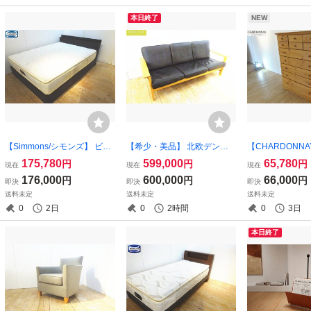
本日終了
NEW
【Simmons/シモンズ】 ビュ
【希少・美品】 北欧デンマ
【CHARDONN
ーティレストプレミアム ゴ
ーク Fredericia/フレデリシア
ネ】 パイン材 
175,780
599,000
65,780
円
円
円
現在
現在
現在
ールデンバリュー ピロート
2453モデル 3Pソファ/3人掛
タイル 7段11杯
176,000
600,000
66,000
円
円
円
即決
即決
即決
ップ クインサイズ ドロワー
けソファ レザー/本革 ソーレ
ト （osk08031
送料未定
送料未定
送料未定
ベッド 展示品 (osk080723）
ン・ホルスト osk080615
0
2日
0
2時間
0
3日
本日終了