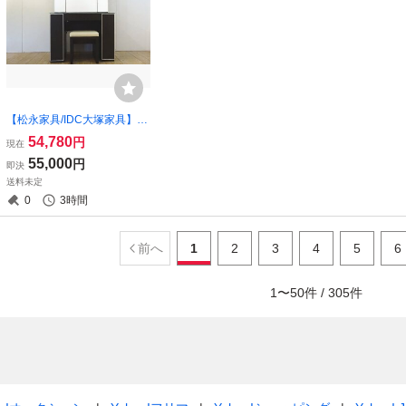
【松永家具/IDC大塚家具】
国産家具 ドレッサー・鏡台
54,780
円
現在
スツールセット 美品 （osk0
55,000
円
即決
80512）
送料未定
0
3時間
前へ
1
2
3
4
5
6
1
〜
50
件 /
305
件