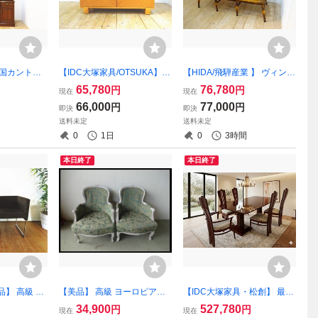
英国カントリ
【IDC大塚家具/OTSUKA】
【HIDA/飛騨産業 】 ヴィンテ
棚・カップ
スプレンダー/SPLENDOR バ
ージ オールドキツツキ 3人掛
65,780
76,780
円
円
現在
現在
ガラス扉 検)
ーズアイメープル サイドボ
けウィンザーチェア・ベンチ
66,000
77,000
円
円
即決
即決
sk08080
ード・キャビネット・扉収納
チェア (osk080621)
送料未定
送料未定
美品 (osk080211)
0
1日
0
3時間
本日終了
本日終了
美品】 高級 ロ
【美品】 高級 ヨーロピアン
【IDC大塚家具・松創】 最高
ムチェア １
クラシックスタイル ロココ
峰 バール材 ダイニングテー
34,900
527,780
円
円
現在
現在
ァブリック
調 １人掛けソファ、シング
ブル＆チェア 6点セット 超美