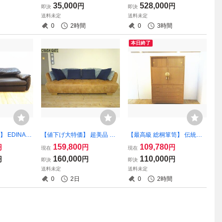
35,000
528,000
円
円
即決
即決
脚 ２脚セッ
ルソファ、ロビーチェア ２
品 （osk080514）
送料未定
送料未定
脚セット
0
2時間
0
3時間
本日終了
 EDINA/
【値下げ大特価】 超美品 CR
【最高級 総桐箪笥】 伝統工
けソファ 本革
ASH GATE/クラッシュゲート
芸士 土佐殖産作 胴丸 和箪笥
159,800
109,780
円
円
円
現在
現在
美品 (osk0
オピアムデニムソファ ３人
整理箪笥 着物箪笥 衣装箪笥
160,000
110,000
円
円
円
即決
即決
掛けソファ・トリプルソファ
美品 （osk080528）
送料未定
送料未定
希少 (osk071125)
0
2日
0
2時間