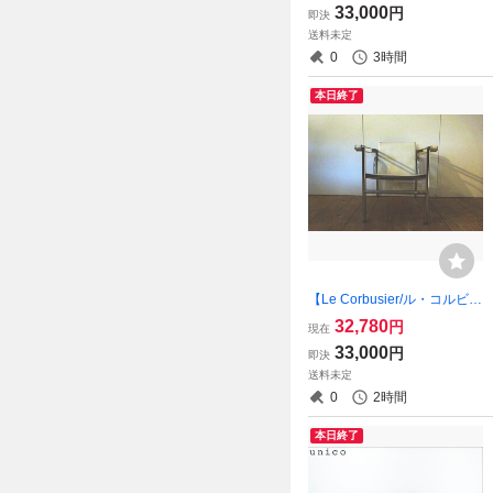
33,000
円
即決
０mm 美品 （osk080519）
送料未定
0
3時間
本日終了
【Le Corbusier/ル・コルビジ
ェ 】 LC1 (Sling Chair/スリ
32,780
円
現在
ングチェアー） リプロダク
33,000
円
即決
ト品 (レザー/白革） （osk08
送料未定
0601C）
0
2時間
本日終了