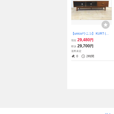
【unico/ウニコ】 KURT (ク
ルト) テレビボード ローボー
29,480
円
現在
ド AVボード 幅1490 (osk071
29,700
円
即決
211)
送料未定
0
2時間