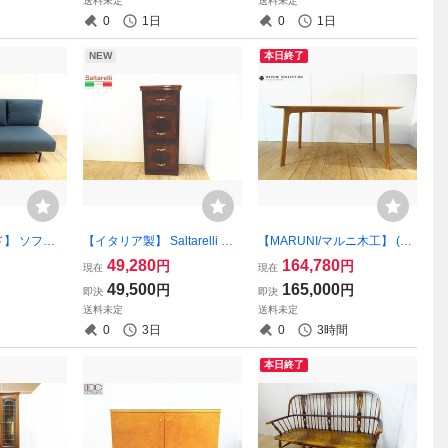
送料未定
送料未定
0627）
3）
0
1日
0
1日
NEW
本日終了
】 ソファ
【イタリア製】 Saltarelli MO
【MARUNI/マルニ木工】 (Ro
テリア （レ
BILI/サルタレッリモビリ フ
undish/ラウンディッシュ) 10
49,280
164,780
円
円
現在
現在
ッション付）
ローレンス 5段 チェスト ウ
40-24 ホワイトオーク ダイニ
49,500
165,000
円
円
即決
即決
)
ォールナット色 美品 （osk0
ングテーブル 160 (美品) osk
送料未定
送料未定
80613）
080217
0
3日
0
3時間
本日終了