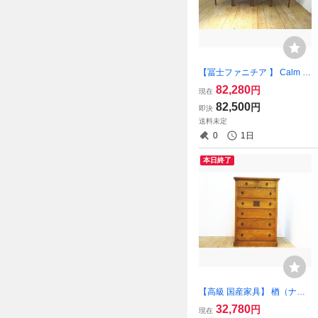
【冨士ファニチア 】 Calm 北
欧スタイル 和モダン シンプ
82,280
円
現在
ル ダイニングチェア アーム
82,500
円
即決
レスチェア ４脚セット 美品
送料未定
（osk080803）
0
1日
本日終了
【高級 国産家具】 楢（ナ
ラ） 無垢材 ６段 チェスト・
32,780
円
現在
整理箪笥・収納家具 幅８０