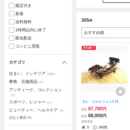
鑑定付き
新着
305
件
送料無料
1時間以内に終了
おすすめ順
匿名配送
コンビニ受取
本日終了
カテゴリ
住まい、インテリア
（
300
）
事務、店舗用品
（
2
）
アンティーク、コレクション
（
1
）
【ル・コルビジェ LC4】 シ
スポーツ、レジャー
（
1
）
ェーズロング ハラコレザー
87,780
円
現在
ビューティー、ヘルスケア
（
1
）
リプロダクト デザイナーズ
88,000
円
即決
家具 一人掛けソファ （osk0
少なく表示
送料未定
80416）
0
3時間