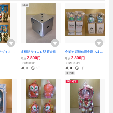
NEW
ナギイヌ バ
多機能 サイコロ型 貯金箱 88
企業物 尼崎信用金庫 あまち
のパパ ソフ
mm角 ペン立て ペーパーウエ
ゃん しんちゃん 貯金箱 ☆未
2,800
2,800
円
円
即決
即決
 全4種類セ
イト 文鎮（ぶんちん） ステ
使用～未展示品☆ ソフビ 非
＋送料810円
＋送料810円
未展示品☆
ンレス製 ハンドメイド コイ
売品 忍たま乱太郎 尼子騒兵
0
6日
0
1日
ンク 非売
ンバンク
衛
未使用
本日終了