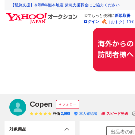
【緊急支援】令和8年熊本地震 緊急支援募金にご協力ください
IDでもっと便利に
新規取得
ログイン
［おトク］10
Copen
＋フォロー
評価
2,698
本人確認済
スピード発送
対象商品