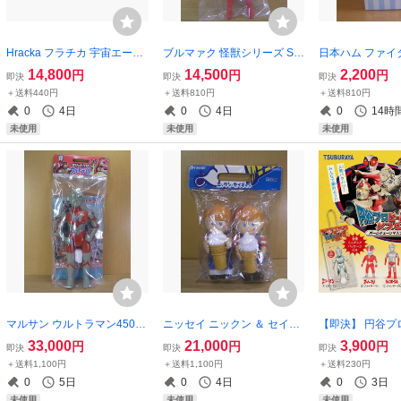
Hracka フラチカ 宇宙エース
ブルマァク 怪獣シリーズ Sウ
日本ハム ファイ
原作TVカラーVer. ☆新品～未
ルトラセブン 昭和レトロカ
たん ビッグ240
14,800
14,500
2,200
円
円
円
即決
即決
即決
開封☆ タツノコプロ Sofvi ソ
ラー ☆新品～未開封☆ ソフ
ア 貯金箱 ☆新
＋送料440円
＋送料810円
＋送料810円
フビ MADE IN JAPAN
ビ BULLMARK マルサン Ｍ1
非売品 日ハム Ft
0
4日
0
4日
0
14時
号 マーミット ..
未使用
未使用
未使用
マルサン ウルトラマン450
ニッセイ ニックン ＆ セイチ
【即決】 円谷プ
昭和一期イメージver. ☆新品
ャン ソフビ人形 貯金箱 ☆未
ズ ソフビ 全5種
33,000
21,000
3,900
円
円
円
即決
即決
即決
～未開封☆ はしもと玩具店
開封～未展示品☆ 非売品 企
品～未使用☆ ボ
＋送料1,100円
＋送料1,100円
＋送料230円
限定 Sofvi ソフビ MADE IN J
業物 日世 ソフトクリーム 懸
ンマスコット ガ
0
5日
0
4日
0
3日
APAN
賞品 NISSEI
フィギュア
未使用
未使用
未使用