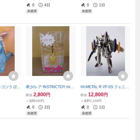
imited Ver.
ソフビ MADE IN JAPAN
NDAI SPIRITS バンダイ
0
4日
0
1日
未使用
未使用
O ゴジラ (20
希少/レア INSTINCTOY mini
HI-METAL R VF-0S フェニッ
. ☆新品～未展
LIQUID Color 非売品 インス
クス(ロイ・フォッカー機) +
2,800
12,800
円
円
即決
即決
ANDAI JA
ティンクトイ リキッド ☆未
QF-2200D-B ゴースト 「マ
＋送料440円
＋送料1,100円
開封～未展示品☆ ノベルテ
クロスゼロ」 ☆新品～未開
0
2日
0
1日
ィー
封☆ BANDAI SPIRITS
未使用
未使用