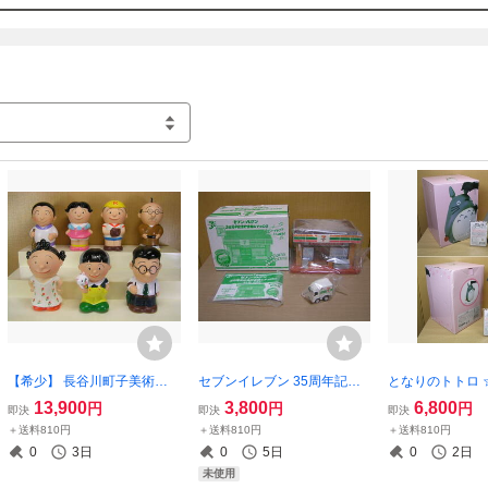
【希少】 長谷川町子美術館
セブンイレブン 35周年記念
となりのトトロ 
サザエさん 一家 貯金箱 ソフ
貯金箱 ＆ チョロQ 限定 非売
きな 貯金箱 ☆
13,900
3,800
6,800
円
円
円
即決
即決
即決
ビ 7体セット ☆良品☆ 当時
品 ☆未開封～保管品☆
スタジオジブリ 二
＋送料810円
＋送料810円
＋送料810円
物
iki COIN BA
0
3日
0
5日
0
2日
未使用