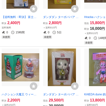
【送料無料・即決】 富士グ
ダンダダン ターボババア 招
Hracka ハクシ
ローブ クレストN 高品質 国
き猫 ソフビ 貯金箱 ☆新品～
クビちゃん 特別カ
2,400
2,800
15,800
円
円
円
即決
即決
現在
産皮革 和牛表皮製 手袋 LLサ
未開封☆ BANDAI NAMCO
新品～未開封☆ 
送料無料
＋送料810円
16,000
円
即決
イズ ☆新品～未開封☆ 3双セ
一番くじ コインバンク COIN
025(冬) フラチ
0
15時間
0
5日
＋送料810円
ット 作業用 レジャー 園芸
BANK
未使用
未使用
0
14時
未使用
ハクション大魔王 ウィーラ
ダンダダン ターボババア 招
KAIEDA dune
ー大魔王 ソフビ 貯金箱 非売
き猫 400mm ☆新品～未開封
フビ人形 ☆新品
2,200
29,500
13,800
円
円
円
即決
現在
即決
品 ☆未開封～未展示品☆ 楽
☆ 1/1スケール ソフビ フィギ
ビビッドカラー 【
＋送料450円
＋送料580円
30,000
円