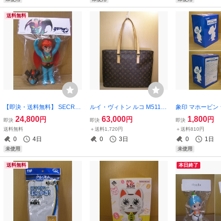
送料無料
【即決・送料無料】 SECRE
ルイ・ヴィトン ルコ M51155
象印 マホービン
T BASE デビルマン 大黒玩具
モノグラム ☆良品☆ Louis V
貯金箱 ソフビ人
24,800
63,000
1,800
円
円
円
即決
即決
即決
面取れ ☆新品～未開封☆ ソ
uitton トートバッグ 大容量
未開封～未展示品☆
送料無料
＋送料1,720円
＋送料810円
フビ シークレットベース Min
ショルダーバッグ 保存袋 ビ
t エレファント
0
4日
0
3日
0
1日
i Devilman 抽選～当選品
ジネス A4収納可 肩掛け
未使用
未使用
送料無料
本日終了