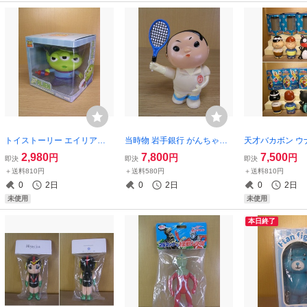
トイストーリー エイリアン
当時物 岩手銀行 がんちゃん
天才バカボン ウ
ソフビ 貯金箱 ☆新品～未開
貯金箱 ソフビ人形 テニス 国
カボン バカボン
2,980
7,800
7,500
円
円
円
即決
即決
即決
封☆ Disney Pixar リトルグ
体 昭和レトロ 企業物
ビ 首ふり 貯金箱
＋送料810円
＋送料580円
＋送料810円
リーンメン コインバンク CO
ット☆未開封～
0
2日
0
2日
0
2日
IN BANK ..
ボビングヘッドバ
未使用
未使用
品
本日終了