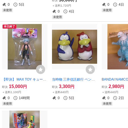
即決
天イーグルス 巨人 ジャイア
ュア F:NEX
限定】 Astro Boy L
0
5日
0
4日
＋送料1,720円
ンツ 企業物 3
MADE IN JAPAN
未使用
未使用
0
4日
未使用
本日終了
【即決】 MAX TOY キューテ
当時物 三井信託銀行 ペンギ
BANDAI NAMC
ィーハニー ブラックVer. ☆新
ン ペア 2体セット ☆良品☆
23) 富士山Ver
15,000
3,300
2,980
円
円
円
即決
即決
即決
品～未開封☆ ワンフェス202
非売品 黒鉄ヒロシ～デザイ
示品☆ バンダイ B
＋送料1,100円
＋送料440円
＋送料440円
4(夏) マックストイ ソフビ M
ン コインバンク 【送料：全
PAN GODZILLA
0
14時間
0
5日
0
2日
ADE IN JAPAN 永井豪
国一律440円】
未使用
未使用