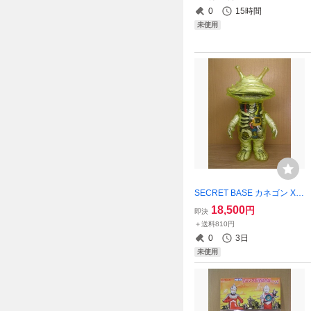
エンスカイ ENSKY
0
15時間
未使用
SECRET BASE カネゴン X-
RAY Multi color ver. ☆新品～
18,500
円
即決
未開封☆ ウルトラQ 円谷プ
＋送料810円
ロ ソフビ シークレットベー
0
3日
ス
未使用