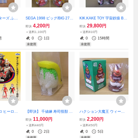
ターズ ふえ
SEGA 1998 ビッグ/BIG 270
KIK.KAKE TOY 宇宙鉄猿 BU
mm フィギュ
mm ドキンちゃん ソフビ 貯
MPY 1st color 蓄光 GID ☆新
4,200
29,800
円
円
即決
即決
品～未開封☆
金箱 ☆未開封～未展示品☆
品～未開封☆ ソフビ バンピ
＋送料1,100円
＋送料810円
an
非売品 アンパンマン
ー 彩色版 キッカケトイ
間
0
1日
0
15時間
未使用
未使用
ロ ヒーロー
【即決】 千値練 寿司怪獣 ス
ハクション大魔王 ウィーラ
セット ☆新
シエルエー 半熟タマゴ わさ
ー大魔王 ソフビ 貯金箱 非売
11,000
2,200
円
円
即決
即決
ールチェー
び付き ☆新品～未開封☆ ナ
品 ☆未開封～未展示品☆ 楽
＋送料440円
＋送料450円
チャガチャ
カオテッペイ SUSHI-L.A. ソ
天イーグルス 巨人 ジャイア
0
2日
0
5日
フビ sofvi
ンツ 企業物 1
未使用
未使用