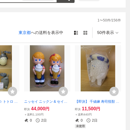
1
〜
50
件/
156
件
東京都
への送料を表示中
50件表示
☆ トトロ 大
ニッセイ ニックン & セイチ
【即決】 千値練 寿司怪獣 ス
良品☆ ソフビ
ャン 店頭用 初期Ver. ソフビ
シエルエー マグロ 青蓄光Ver.
44,000
11,500
円
円
即決
即決
馬力 Nibar
フィギュア ☆良品☆ 非売品
☆新品～未開封☆ ナカオテ
＋送料1,100円
＋送料440円
NK コインバンク
企業物 日世 ソフトクリーム
ッペイ SUSHI-L.A. ソフビ so
0
2日
0
2日
NISSEI
fvi
未使用