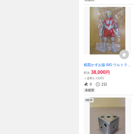
楳図かずお版 BIG ウルトラマ
ン レトロVer. ソフビ フィギ
38,000
円
即決
ュア ☆新品～未開封☆ ワン
＋送料1,720円
フェス フューチャーモデル
0
2日
ズ マルサン ブルマック
未使用
NEW