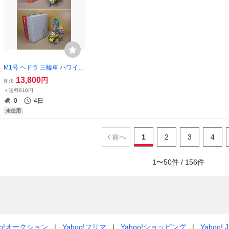
M1号 ヘドラ 三輪車 ハワイ版
ピンク ☆新品～未開封☆ ゴ
13,800
円
即決
ジラ GODZILLA Hedorah sof
＋送料810円
vi ワンフェス WF2022 ブル
0
4日
マック マーミット マルサン
未使用
前へ
1
2
3
4
1
〜
50
件 /
156
件
oo!オークション
Yahoo!フリマ
Yahoo!ショッピング
Yahoo! 