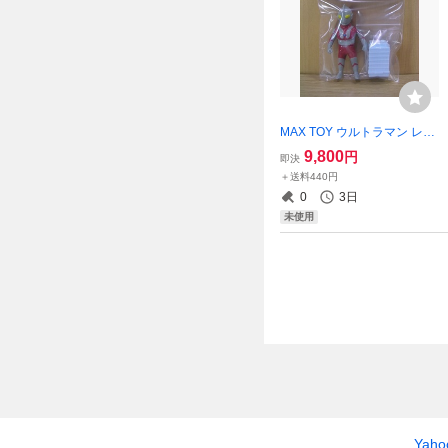
MAX TOY ウルトラマン レト
ロカラー (ビル付き) ☆新品～
9,800
円
即決
未開封☆ マックストイ ミニ
＋送料440円
ソフビ 怪獣倉庫 円谷プロ M
0
3日
ADE IN JAPAN
未使用
Yah