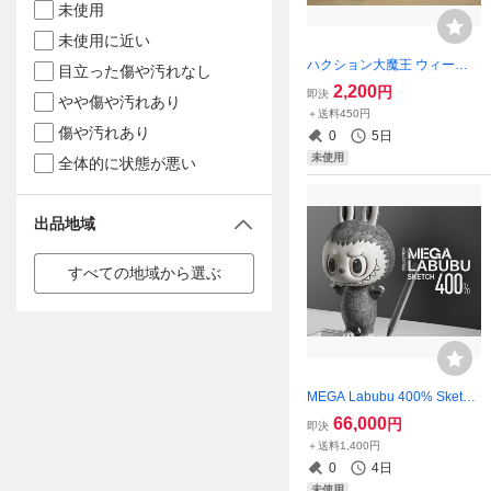
未使用
未使用に近い
ハクション大魔王 ウィーラ
目立った傷や汚れなし
ー大魔王 ソフビ 貯金箱 非売
2,200
円
即決
やや傷や汚れあり
品 ☆未開封～未展示品☆ 楽
＋送料450円
天イーグルス 巨人 ジャイア
傷や汚れあり
0
5日
ンツ 企業物 2
未使用
全体的に状態が悪い
出品地域
すべての地域から選ぶ
MEGA Labubu 400% Sketch
350mm ☆新品～未開封☆ ラ
66,000
円
即決
ブブ POP MART ポップマー
＋送料1,400円
ト THE MONSTERS
0
4日
未使用