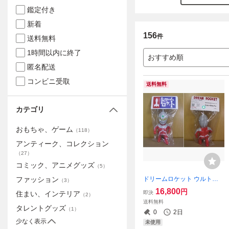
鑑定付き
新着
156
件
送料無料
1時間以内に終了
おすすめ順
匿名配送
コンビニ受取
送料無料
カテゴリ
おもちゃ、ゲーム
（
118
）
アンティーク、コレクション
（
27
）
コミック、アニメグッズ
（
5
）
ドリームロケット ウルトラ
ファッション
（
3
）
セブン ソフビ ☆新品～未開
16,800
円
即決
住まい、インテリア
（
2
）
封☆ 空想世界のお友だちシ
送料無料
リーズ ワンフェス2025(夏)
タレントグッズ
（
1
）
0
2日
【送料：全国一律440円】
少なく表示
未使用