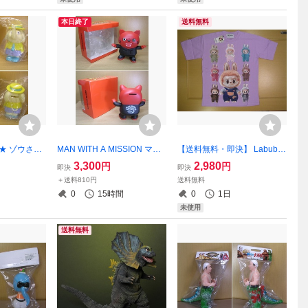
本日終了
送料無料
 ★ ゾウさん
MAN WITH A MISSION マン
【送料無料・即決】 Labubu
形 非売品 ☆
ウィーズ ミラクル 貯金箱 ☆
ラブブ プリント Tシャツ
3,300
2,980
円
円
即決
即決
 elephan
未展示品☆ ソフビ Jean-ken
(パープル) ☆新品☆
＋送料810円
送料無料
Johnny
0
15時間
0
1日
未使用
送料無料