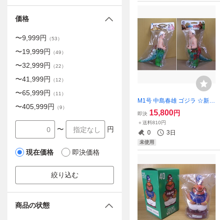
価格
〜
9,999
円
（
53
）
〜
19,999
円
（
49
）
〜
32,999
円
（
22
）
〜
41,999
円
（
12
）
〜
65,999
円
（
11
）
M1号 中島春雄 ゴジラ ☆新品
〜
405,999
円
（
9
）
～未開封☆ ソフビ 【即決】
15,800
円
即決
レトログリーン成形色 脚メ
＋送料810円
タリックブルー 尾シルバー
〜
円
0
3日
スプレー版
未使用
現在価格
即決価格
絞り込む
商品の状態