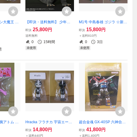
ョン大魔王 ア
【即決・送料無料】 少年リ
M1号 中島春雄 ゴジラ ☆新品
ラーVer. ☆
ック 限定品 大怪獣シリーズ
～未開封☆ ソフビ 【即決】
25,800
15,800
円
円
即決
即決
ワンフェス2
ジラース 激闘カラーVer. ☆新
レトログリーン成形色 脚シ
送料無料
＋送料810円
カ ソフビ人形
品～未開封☆ X-PLUS エクス
ルバー 尾メタリックブルー
0
15時間
0
3日
プラス
プレー版
未使用
未使用
間
 鉄腕アトム ソ
Hracka フラチカ 宇宙エース
超合金魂 GX-40SP 六神合体
～未開封☆
モノクロカラーVer. ☆新品～
ゴッドマーズ CHOGOKIN 50
14,800
41,800
円
円
即決
即決
2024夏～
未開封☆ タツノコプロ Sofvi
th Ver. ☆新品～未開封☆ BA
＋送料440円
＋送料1,400円