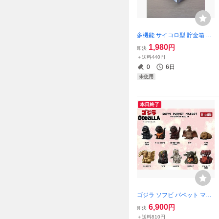
多機能 サイコロ型 貯金箱 5c
m角 ペン立て ペーパーウエ
1,980
円
即決
イト 文鎮（ぶんちん） ステ
＋送料440円
ンレス製 ハンドメイド コイ
0
6日
ンバンク
未使用
本日終了
ゴジラ ソフビ パペット マス
コット10種コンプリート・セ
6,900
円
即決
ット ☆新品～未開封☆ Sofvi
＋送料810円