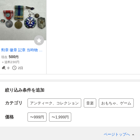
勲章 徽章 記章 当時物 ア
ンティーク コレクション
500
現在
円
＋送料230円
0
2日
絞り込み条件を追加
カテゴリ
アンティーク、コレクション
音楽
おもちゃ、ゲーム
価格
〜999円
〜1,999円
ページトップへ