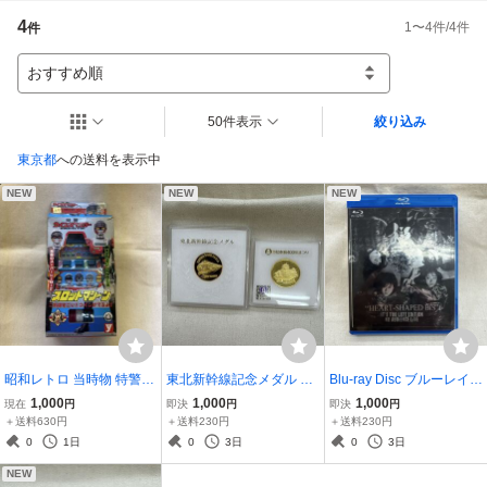
4
1
〜
4
件/
4
件
件
おすすめ順
50件表示
絞り込み
東京都
への送料を表示中
NEW
NEW
NEW
昭和レトロ 当時物 特警ウ
東北新幹線記念メダル 国
Blu-ray Disc ブルーレイ H
インスペクター スロット
宝松本城400年まつり登閣
EART-SHAPED BiS
1,000
1,000
1,000
現在
円
即決
円
即決
円
マシーン
記念メダル 記念メダル コ
＋送料630円
＋送料230円
＋送料230円
レクション
0
1日
0
3日
0
3日
NEW