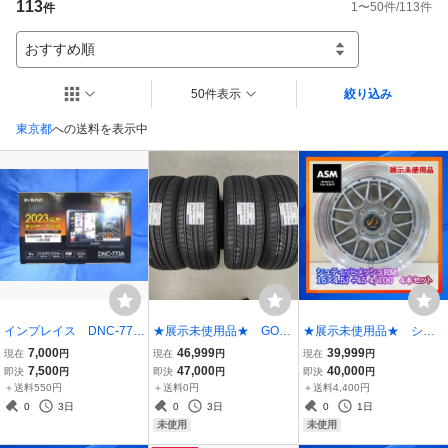
113
1
〜
50
件/
113
件
件
おすすめ順
50件表示
絞り込み
東京都
への送料を表示中
インプレイス DNC-773
★展示未使用品★ GOO
★展示未使用品★ シュ
A ７インチポータブルナ
DYEAR EAGLE LS EXE 2
ティッヒメッシュRM 15
7,000
46,999
39,999
現在
円
現在
円
現在
円
ビ ワンセグＴＶ内蔵
05/50R17 93V XL 4本セ
×4.5J +45 4/100 4
7,500
47,000
40,000
即決
円
即決
円
即決
円
≪展示品≫②
ット
本セット
＋送料550円
＋送料0円
＋送料4,400円
0
3日
0
3日
0
1日
未使用
未使用