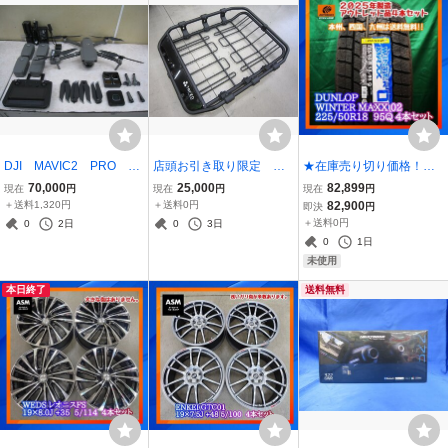
DJI MAVIC2 PRO ス
店頭お引き取り限定 発
★在庫売り切り価格！無
マートコントローラー
送不可 店頭展示品 Ｔ
くなり次第終了★ ★正
70,000
25,000
82,899
現在
円
現在
円
現在
円
ＲＭ５００ バッテリー
ＥＲＺＯ ＥＡ３１０
規未使用品★ DUNLOP
＋送料1,320円
＋送料0円
82,900
即決
円
２個他 簡易動作確認済
バスケットラック 欠品
WINTER MAXX 02 22
＋送料0円
0
2日
0
3日
み 現状渡し 保証無し
部品あり
5/50R18 ４本セット
0
1日
扱い
未使用
本日終了
送料無料