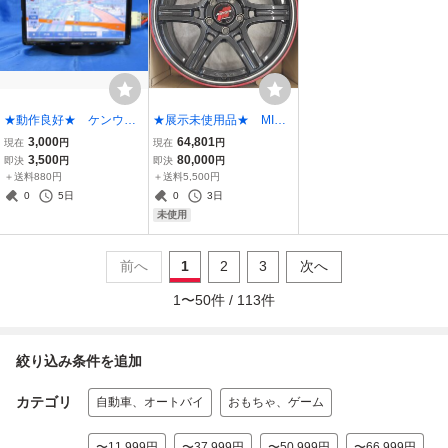
★動作良好★ ケンウッ
★展示未使用品★ MID
ド MDV-L403 ワンセ
RMP RACING R60
3,000
64,801
現在
円
現在
円
グモデル ※本体のみ
18×7.5J +40 5/114
3,500
80,000
即決
円
即決
円
≪訳あり中古品≫
４本セット
＋送料880円
＋送料5,500円
0
5日
0
3日
未使用
前へ
1
2
3
次へ
1
〜
50
件 /
113
件
絞り込み条件を追加
カテゴリ
自動車、オートバイ
おもちゃ、ゲーム
〜11,999円
〜37,999円
〜50,999円
〜66,999円