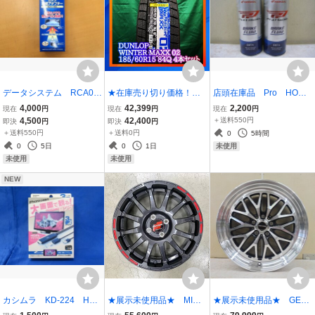
データシステム RCA08
★在庫売り切り価格！無
店頭在庫品 Pro HOND
7D カメラ接続アダプタ
くなり次第終了★ ★正
A ブレーキフルード D
4,000
42,399
2,200
現在
円
現在
円
現在
円
ー ≪未開封・未使用品
規未使用品★ DUNLOP
OT4 2輪車用 0.5L ｘ
4,500
42,400
＋送料550円
即決
円
即決
円
≫
WINTER MAXX 02 185/6
2本 缶に傷・汚れや凹み
＋送料550円
＋送料0円
0
5時間
0R15 ４本セット
有 訳あり品扱い 在庫
0
5日
0
1日
未使用
限り
未使用
未使用
NEW
カシムラ KD-224 HD
★展示未使用品★ MID
★展示未使用品★ GEXS
MI変換ケーブル iPhone
RMP RACING GR12 16×
IS GM210 19×7.0 +40