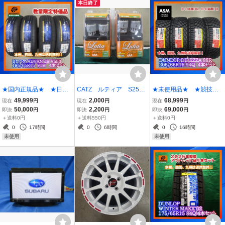
本日終了
★国内正規品★ ★日本
CATZ ルティア S25
★未使用品★ ★競技用
製★ ヨコハマ アドバ
ウインカー球 アンバ
タイヤ★ DUNLOP DI
49,999
2,000
68,999
現在
円
現在
円
現在
円
ン デシベルV553 195/
ー 2個入り ALL1812B
REZZA 88R 205/65R1
50,000
2,200
69,000
即決
円
即決
円
即決
円
65R15 91H ４本セット
ｘ2箱 店頭在庫品
5 94Q DT-L×2 DT-R×
＋送料0円
＋送料550円
＋送料0円
2 ４本セット
0
17時間
0
6時間
0
16時間
未使用
未使用