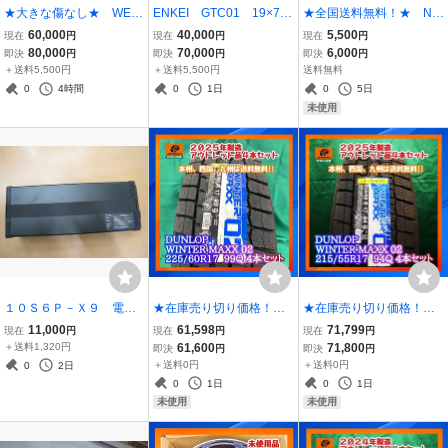
★大きな傷なし★ WED
ENKEI GTC01 19×7.5
★全国送料無料！★ NE
S レオニスFS 19×8.0J
J +48 5/100 4本セッ
XTBASE 322GWR 前後
60,000
40,000
5,500
現在
円
現在
円
現在
円
+35 5/114 BMCMC
ト
２カメラ ドライブレコー
80,000
70,000
6,000
即決
円
即決
円
即決
円
4本セット
ダー ≪未開封・未使用
＋送料5,500円
＋送料5,500円
送料無料
品≫
0
4時間
0
1日
0
5日
未使用
１０Ｓ６Ｐ－Ｘ９ 電動
★在庫売り切り価格！無
★在庫売り切り価格！無
キックボード スクータ
くなり次第終了★ ★正
くなり次第終了★ ★正
11,000
61,598
71,799
現在
円
現在
円
現在
円
ー用 バッテリー 詳細
規未使用品★ DUNLO
規未使用品★ DUNLOP
＋送料1,320円
61,600
71,800
即決
円
即決
円
不明 保証無し ジャン
P WINTER MAXX 02 22
WINTER MAXX 02 21
＋送料0円
＋送料0円
0
2日
ク品扱い
5/60R17 ４本セット
5/55R17 ４本セット
0
1日
0
1日
未使用
未使用