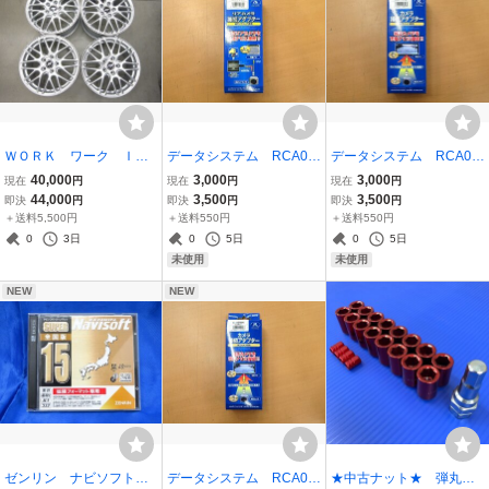
ＷＯＲＫ ワーク ＩＬ
データシステム RCA00
データシステム RCA07
－３Ｍ５ １６－７Ｊ＋
9T カメラ接続アダプタ
5N カメラ接続アダプタ
40,000
3,000
3,000
現在
円
現在
円
現在
円
５０ １０８／５Ｈ ハ
ー ≪未開封・未使用品
ー ≪未開封・未使用品
44,000
3,500
3,500
即決
円
即決
円
即決
円
ブ径６３．４ 店舗在庫
≫
≫
＋送料5,500円
＋送料550円
＋送料550円
品 傷・汚れ有 ＶＯＬ
0
3日
0
5日
0
5日
ＶＯ
未使用
未使用
NEW
NEW
ゼンリン ナビソフト
データシステム RCA01
★中古ナット★ 弾丸ナ