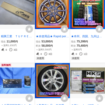
精興工業 ＴＵＦＲＥ
★未使用品★ Rapid perfo
★本州、四国、九州は送
Ｑ Ｕシリーズ ＵＬ３
rmance ZX10 17×7.0J
料無料(個人宅も無料）★
11,000
53,000
75,399
現在
円
現在
円
現在
円
１ ルーフキャリア 開
+38 5/114 ４本セット
★正規品★ ★未使用
＋送料1,650円
58,000
75,400
即決
円
即決
円
封未使用品
品★ DUNLOP WINTER
＋送料5,500円
＋送料0円
0
3日
MAXX 02 225/55R17 ４
0
3日
0
1日
本セット
未使用
未使用
送料無料