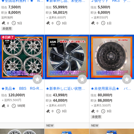
★全国送料無料！★ NE
★新車外し品、未使用に
２個セット HKS ナノ
XTBASE 322GWR 前後
近い状態★ SUZUKI エ
キャビンフィルター 700
7,500
55,999
5,500
現在
円
現在
円
現在
円
２カメラ ドライブレコー
ブリィ純正14×4.5 +50 4/
27-AT001 カーエアコン
8,000
56,001
6,000
即決
円
即決
円
即決
円
ダー 直接配線キット付
100+165/60R14 ４本
用フィルター 店頭長期
送料無料
＋送料6,600円
＋送料550円
き ≪未開封・未使用品
セット
在庫 開封未使用品
0
5日
0
3日
0
1日
≫
未使用
本日終了
★美品★ BBS RG-R
★新車外しに近い状態★
★未使用展示品★ バー
（RG714） 17×7.5J
タントカスタム純正 1
クレイ ハードロック
120,000
43,998
80,000
現在
円
現在
円
現在
円
＋48 5/100 ハブ56Φ
4×4.5J +45 4/100
ローガン 17×7.0J +38
＋送料5,500円
44,000
86,000
即決
円
即決
円
4本セット
4本セット
5/114 ４本セット
＋送料4,400円
＋送料5,500円
0
5時間
0
3日
0
3日
未使用
NEW
NEW