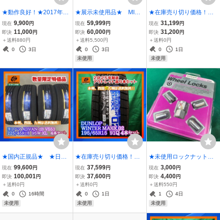
★動作良好！★2017年版
★展示未使用品★ MID
★在庫売り切り価格！無
地図データ★ カロッツ
RMPレーシング GR12
くなり次第終了★ ★正
9,900
59,999
31,199
現在
円
現在
円
現在
円
ェリア AVIC-RZ09zp
16×6.0J ＋43 4/100
規未使用品★ DUNLOP
11,000
60,000
31,200
即決
円
即決
円
即決
円
楽ナビ スバル純正オプ
4本セット
WINTER MAXX 02 175/6
＋送料880円
＋送料5,500円
＋送料0円
ションモデル ≪中古品
5R15 ４本セット
0
3日
0
3日
0
1日
≫
未使用
未使用
★国内正規品★ ★日本
★在庫売り切り価格！無
★未使用ロックナット★
製★ ヨコハマ アドバ
くなり次第終了★ ★正
マックガード M12×P
99,600
37,599
3,000
現在
円
現在
円
現在
円
ン デシベルV553 225/
規未使用品★ DUNLOP
1.5 軽自動車用 ４個
100,001
37,600
4,400
即決
円
即決
円
即決
円
45R18 95W XL ４本セ
WINTER MAXX 02 195/
＋送料0円
＋送料0円
＋送料550円
ット
65R15 ４本セット
0
16時間
0
1日
1
4日
未使用
未使用
未使用