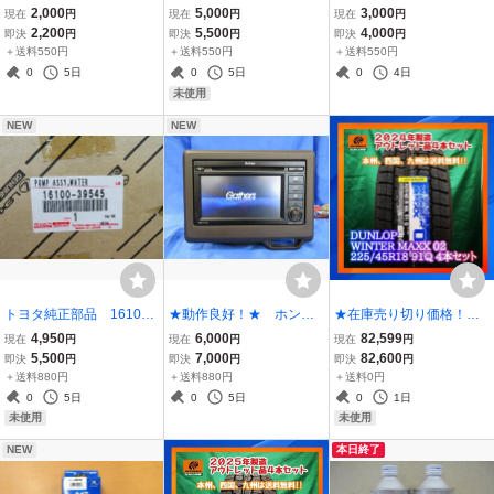
ドライブマップ SUPER
8H カメラ接続アダプタ
ット M12×P1.25 16個
2,000
5,000
3,000
現在
円
現在
円
現在
円
全国版１５ CD-ROM ２
ー ≪未開封・未使用品
入り エアバルブキャッ
2,200
5,500
4,000
即決
円
即決
円
即決
円
枚組 拡張フォーマット
≫
プ付き
＋送料550円
＋送料550円
＋送料550円
専用 ≪中古品≫
0
5日
0
5日
0
4日
未使用
NEW
NEW
トヨタ純正部品 16100-
★動作良好！★ ホンダ
★在庫売り切り価格！無
39545 ウォーターポン
純正 WX-211C ワンセ
くなり次第終了★ ★正
4,950
6,000
82,599
現在
円
現在
円
現在
円
プASSY ≪未使用品≫
グＴＶ内蔵ディスプレイ
規未使用品★ スタッド
5,500
7,000
82,600
即決
円
即決
円
即決
円
オーディオ Bluetooth対
レスタイヤ DUNLOP
＋送料880円
＋送料880円
＋送料0円
応 ≪中古品≫
WINTER MAXX 02 225/
0
5日
0
5日
0
1日
45R18 ４本セット
未使用
未使用
NEW
本日終了