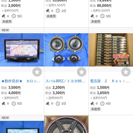
1,500
55,600
79,999
現在
円
現在
円
現在
円
専用 3ｍ ≪未使用品≫
6.0J +43 4/100 4本
5/1143 4本セット
2,000
＋送料5,500円
80,000
即決
円
即決
円
セット
＋送料550円
＋送料5,500円
0
1日
0
5日
0
3日
未使用
未使用
未使用
NEW
★動作良好★ カロッツ
スバルBRZ／トヨタ86
電活源 Ｚ Ｒｅｖｉｖ
ェリア AVIC-RZ33 ワ
純正スピーカー 86301C
ａｌ ＰＲＯ Ｚリバイ
3,500
2,200
1,500
現在
円
現在
円
現在
円
ンセグモデル ※本体の
A100 86301CA140 86
バルＰＲＯ 未使用状
4,000
3,300
1,650
即決
円
即決
円
即決
円
み ≪中古品≫
301CA150 ≪中古品≫
態 24個入 代理店倉庫
＋送料880円
＋送料880円
＋送料550円
長期保管品 保証無し
0
5日
0
2日
0
4日
ジャンク品扱い
未使用
NEW