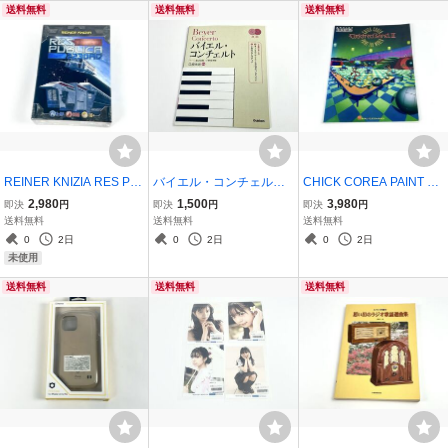
送料無料
送料無料
送料無料
REINER KNIZIA RES PU
バイエル・コンチェルト
CHICK COREA PAINT TH
BLICA 2230AD ボードゲ
CD付き 楽譜
E WORLD Electric Band II
2,980
1,500
3,980
即決
円
即決
円
即決
円
ーム レス・パブリカ シュ
2 楽譜
送料無料
送料無料
送料無料
リンク未開封
0
2日
0
2日
0
2日
未使用
送料無料
送料無料
送料無料