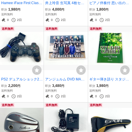
Hamee iFace First Class i
井上玲音 生写真 4枚セッ
ピアノ伴奏付 思い出のラ
Phone12 12Pro スマホケ
ト セカンド写真集 燿
ジオ歌謡選曲集 工藤雄一
1,980
4,000
1,800
即決
円
即決
円
即決
円
ース ベージュ アイフェイ
編 全音楽譜出版社 楽譜
送料無料
送料無料
送料無料
ス アイフォン
0
2日
0
2日
0
2日
送料無料
送料無料
送料無料
PS2 デュアルショック2
アンジュルム DVD MAGA
ギター弾き語り スタジオ
コントローラー ゼンブラ
ZINE Vol.31 ANGERME D
ジブリ大全集 保存版 楽譜
2,200
3,480
1,980
即決
円
即決
円
即決
円
ック クリアブラック
VDマガジン ハロプロ
送料無料
送料無料
送料無料
0
2日
0
2日
0
2日
送料無料
送料無料
送料無料