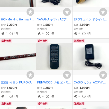
HONMA Hiro Honma PP-
YAMAHA ヤマハ ACアダ
EPON エポン ドライバー
737 TOUR MODEL 単品
プター PA-M30 通電確認
用 ヘッドカバー
7,200
1,980
2,980
即決
円
即決
円
即決
円
アイアン 11番 #11 ホンマ
済み
送料無料
送料無料
送料無料
ゴルフ クラブ ツアーモデ
0
2日
0
2日
0
2日
ル
送料無料
送料無料
送料無料
三菱レイヨン KUROKAG
KENWOOD リモコン RC-
CASIO カシオ ACアダプ
E SOG クロカゲ フレック
M0500 ケンウッド 赤外線
ター AD-12JL 通電確認済
6,600
1,250
1,980
即決
円
即決
円
即決
円
ス R NIKE ナイキ スリー
動作確認済み
み
送料無料
送料無料
送料無料
ブ付き ゴルフ シャフト
0
2日
0
2日
0
2日
送料無料
送料無料
送料無料