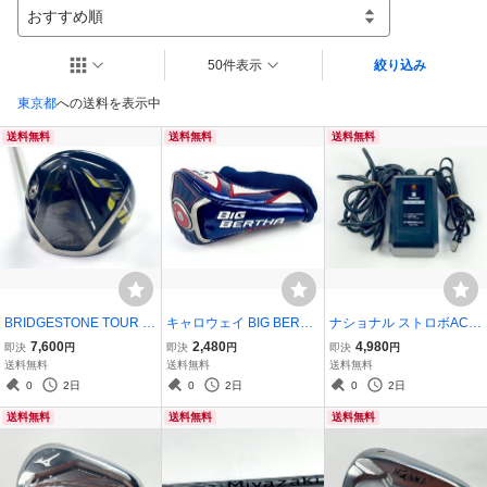
おすすめ順
50件表示
絞り込み
東京都
への送料を表示中
送料無料
送料無料
送料無料
BRIDGESTONE TOUR B
キャロウェイ BIG BERTH
ナショナル ストロボACア
JGR ドライバー 10.5° フ
A ALPHA ビッグバーサ ア
ダプター UNIT-3 PP-AJ /
7,600
2,480
4,980
即決
円
即決
円
即決
円
レックスS ブリヂストン
ルファ ドライバー用 ヘッ
P3 National 通電確認済み
送料無料
送料無料
送料無料
ゴルフ クラブ
ドカバー
0
2日
0
2日
0
2日
送料無料
送料無料
送料無料