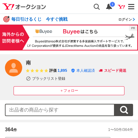
i
毎日引けるくじ 今すぐ挑戦
ログイン
南
評価
1,895
本人確認済
スピード発送
ブラックリスト登録
＋フォロー
364
1
〜
50
件/
364
件
件