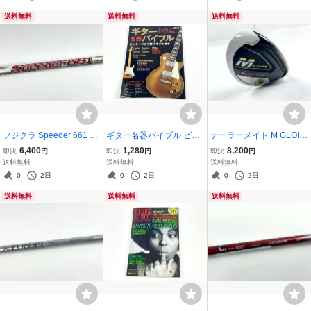
メイド スリーブ付き ゴル
送料無料
送料無料
送料無料
フシャフト
フジクラ Speeder 661 フ
ギター名器バイブル ビン
テーラーメイド M GLOIR
レックスS キャロウェイ
テージから現行モデルま
E ユーティリティ TaylorM
6,400
1,280
8,200
即決
円
即決
円
即決
円
スリーブ付き Fujikura シ
で
ade U4 21° ハイブリッド
送料無料
送料無料
送料無料
ャフト ゴルフ
フレックスR ゴルフクラ
0
2日
0
2日
0
2日
ブ
送料無料
送料無料
送料無料