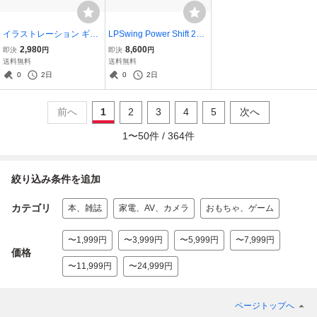
イラストレーション ギャ
LPSwing Power Shift 2個
ラリー 一台の車 トップイ
セット ゴルフ 練習 トレー
2,980
8,600
即決
円
即決
円
ラストレーター7人のカー
ニング パワーシフト
送料無料
送料無料
ロマン
0
2日
0
2日
前へ
1
2
3
4
5
次へ
1
〜
50
件 /
364
件
絞り込み条件を追加
カテゴリ
本、雑誌
家電、AV、カメラ
おもちゃ、ゲーム
〜1,999円
〜3,999円
〜5,999円
〜7,999円
価格
〜11,999円
〜24,999円
ページトップへ