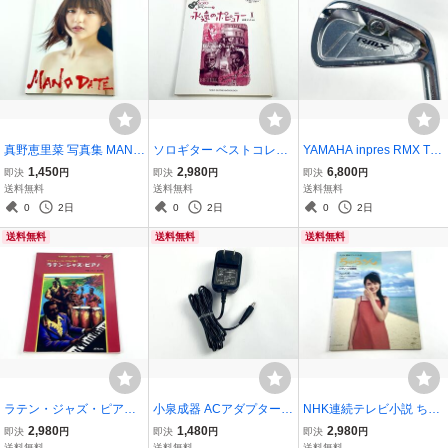
真野恵里菜 写真集 MANO
ソロギター ベストコレク
YAMAHA inpres RMX TO
DATE マノデート DVD付
ション7 永遠のポピュラ
URMODEL CB 単品アイ
1,450
2,980
6,800
即決
円
即決
円
即決
円
き 初版
ー1 タブ譜付き TAB譜 楽
アン 4番 フレックスS 単
送料無料
送料無料
送料無料
譜
品アイアン ヤマハ ゴルフ
0
2日
0
2日
0
2日
クラブ
送料無料
送料無料
送料無料
ラテン・ジャズ・ピアノ
小泉成器 ACアダプター K
NHK連続テレビ小説 ちゅ
アフロ・キューバン・リ
TH-9010 コイズミ 通電確
らさん オリジナル・サウ
2,980
1,480
2,980
即決
円
即決
円
即決
円
ズムで弾く 平田フミト
認済み
ンドトラック ピアノ・ソ
送料無料
送料無料
送料無料