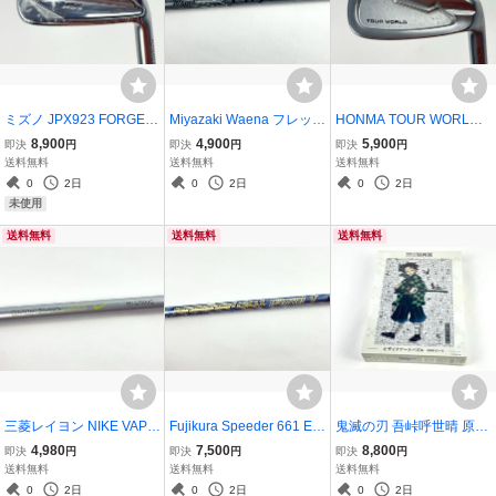
ミズノ JPX923 FORGED
Miyazaki Waena フレック
HONMA TOUR WORLD T
単品アイアン 7番 #7 ゴル
スR ミヤザキ スリクソン
W737P #11 ウェッジ 単
8,900
4,900
5,900
即決
円
即決
円
即決
円
フ クラブ MIZUNO
スリーブ付き 延長あり シ
品アイアン ホンマ ツアー
送料無料
送料無料
送料無料
ャフト ゴルフ
ワールド ゴルフ クラブ
0
2日
0
2日
0
2日
未使用
送料無料
送料無料
送料無料
三菱レイヨン NIKE VAPO
Fujikura Speeder 661 EV
鬼滅の刃 吾峠呼世晴 原画
R COUNTER BALANCE
OLUTION V スピーダーエ
展 モザイクアートパズル
4,980
7,500
8,800
即決
円
即決
円
即決
円
フレックス S ナイキ スリ
ボリューション5 フジク
1000ピース
送料無料
送料無料
送料無料
ーブ付き ゴルフシャフト
ラ フレックス S テーラー
0
2日
0
2日
0
2日