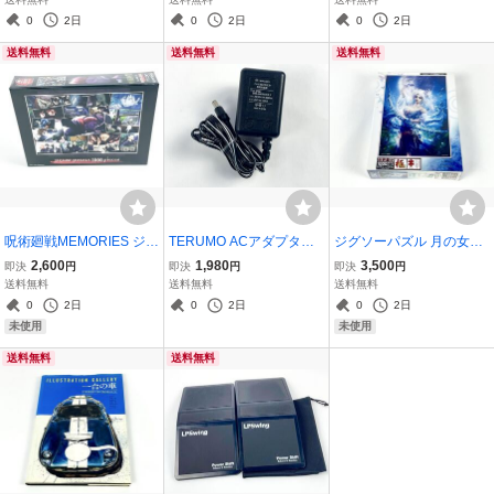
著・演奏 CD付
ロ曲集 楽譜
0
2日
0
2日
0
2日
送料無料
送料無料
送料無料
呪術廻戦MEMORIES ジグ
TERUMO ACアダプター
ジグソーパズル 月の女神
ソーパズル 1000ピース
テルモ電子血圧計 専用充
深泉万葉 1000ピース Arte
2,600
1,980
3,500
即決
円
即決
円
即決
円
未開封
電器 通電確認済み
mis
送料無料
送料無料
送料無料
0
2日
0
2日
0
2日
未使用
未使用
送料無料
送料無料