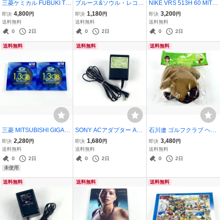
三菱ケミカル FUBUKI TM
ブルース&ソウル・レコー
NIKE VRS 513H 60 MITS
5 フレックスS MITSUBIS
ズ2023年6月号 CD付き
UBISHI RAYON フレック
4,800
1,180
3,200
即決
円
即決
円
即決
円
HI CHEMICAL フブキ テ
スR 三菱レイヨン ミツビ
送料無料
送料無料
送料無料
ーラーメイド ゴルフ シャ
シ ナイキ ゴルフ シャフト
0
2日
0
2日
0
2日
フト
スリーブ付き
送料無料
送料無料
送料無料
三菱 MITSUBISHI GIGAM
SONY ACアダプター AC-
石川遼 ゴルフクラブ ヘッ
O 1.3GB Windows formatt
CSE2 ソニー 通電確認済
ドカバー SQUIRREL 3W
2,280
1,680
3,480
即決
円
即決
円
即決
円
ed MOディスク 2枚セッ
み
5W
送料無料
送料無料
送料無料
ト 未開封
0
2日
0
2日
0
2日
未使用
送料無料
送料無料
送料無料