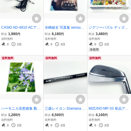
CASIO AD-4810 ACアダ
水崎綾女 写真集 sensuall
ジグソーパズル ディズニ
プター カシオ 通電確認済
y KOBUNSHA 三宮幹史
ー パーティーグッズ ショ
1,980
6,180
3,480
即決
円
即決
円
即決
円
み
初版
ップ 300ピース
送料無料
送料無料
送料無料
0
2日
0
2日
0
2日
未使用
送料無料
送料無料
送料無料
ハーモニカ哀愁曲集 数々
三菱レイヨン Diamana a
MIZUNO MP-33 単品アイ
の名曲を収録した、間中
hina 72 Low Mid ディアマ
アン 4番 ミズノ ゴルフ ク
1,280
6,500
4,100
即決
円
即決
円
即決
円
勘のハーモニカ独奏曲集
ナ フレックス S ゴルフ シ
ラブ
送料無料
送料無料
送料無料
楽譜
ャフト タイトリスト スリ
0
2日
0
2日
0
2日
ーブ付き