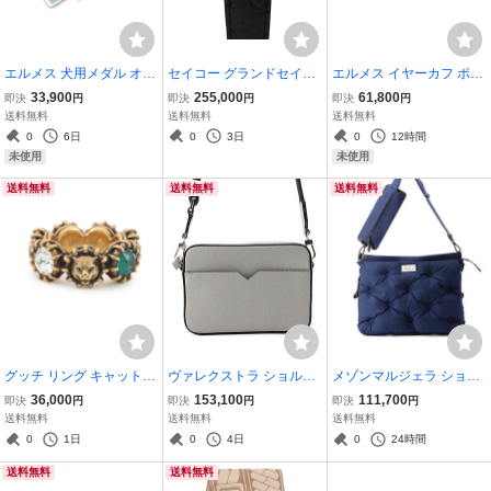
エルメス 犬用メダル オ
セイコー グランドセイコ
エルメス イヤーカフ ポッ
ー・ドド ブルー・サテュ
ー ハイビート36000 4522
プH ポップアッシュ マロ
33,900
255,000
61,800
即決
円
即決
円
即決
円
レ / ヴェール・エムロード
-7000 SEIKO 腕時計 シル
ングラッセ/ゴールド金具
送料無料
送料無料
送料無料
メタル HERMES 首輪チ
バー文字盤 【安心保証】
HERMES アクセサリー
0
6日
0
3日
0
12時間
ャーム
未使用
未使用
送料無料
送料無料
送料無料
グッチ リング キャットヘ
ヴァレクストラ ショルダ
メゾンマルジェラ ショル
ッド ラインストーン サイ
ーバッグ レポーターバッ
ダーバッグ グラムスラム
36,000
153,100
111,700
即決
円
即決
円
即決
円
ズ13 GUCCI アクセサリ
グ ミニ レザー MBVL001
スクエア キャンバス S35
送料無料
送料無料
送料無料
ー 指輪 【安心保証】
9028 Valextra ポーチ 【安
WA0052 Maison Margiela
0
1日
0
4日
0
24時間
心保証】
リュック 【安心保証】
送料無料
送料無料