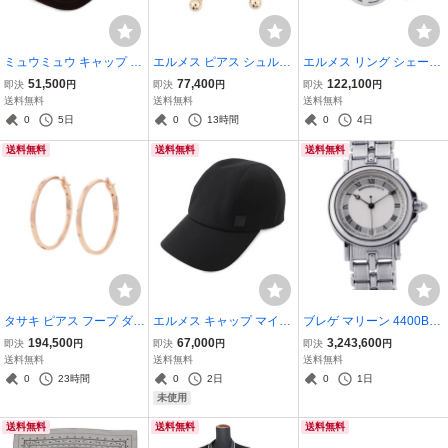
ミュウミュウ キャップ ロ
エルメス ピアス シュル・
エルメス リング シェーヌ
ゴ ベースボールキャップ
メール バッファローホー
ダンクル アンシェネGM E
51,500
77,400
122,100
即決
円
即決
円
即決
円
ベルベット コットン 5HC
ン メタル HERMES アク
nchainee SV925シルバー
送料無料
送料無料
送料無料
369 サイズL Miu Miu CAP
セサリー 【安心保証】
リングサイズ51 HERMES
0
5日
0
13時間
0
4日
【安心保証】
指輪 【安心保証】
送料無料
送料無料
送料無料
タサキ ピアス フープ ダイ
エルメス キャップ マイル
ブレゲ マリーン 4400BB/
ヤモンド 12P 計0.1ct K18
ス コットン サイズ58 HE
12/B70 BREGUET 腕時計
194,500
67,000
3,243,600
即決
円
即決
円
即決
円
PGピンクゴールド TASA
RMES 帽子 黒
ウォッチ シルバー文字盤
送料無料
送料無料
送料無料
KI ジュエリー 【安心保
【安心保証】
0
23時間
0
2日
0
1日
証】
未使用
送料無料
送料無料
送料無料