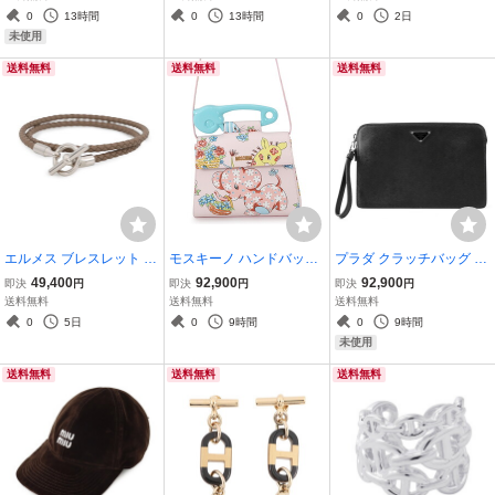
ES アクセサリー 黒
Gala en Fleurs HERMES
グサイズ49 HERMES 指
0
13時間
0
13時間
0
2日
白 2025春夏 【安心保
輪 【安心保証】
未使用
証】
送料無料
送料無料
送料無料
エルメス ブレスレット グ
モスキーノ ハンドバッグ
プラダ クラッチバッグ サ
レナン ドゥブルトゥール
キャリコアニマル レザー
フィアーノ クラッチ レザ
49,400
92,900
92,900
即決
円
即決
円
即決
円
エトゥープ/シルバー金具
MOSCHINO 2way 【安心
ー 2VF056 PRADA 黒 セ
送料無料
送料無料
送料無料
スイフト HERMES アク
保証】
カンドバッグ
0
5日
0
9時間
0
9時間
セサリー 【安心保証】
未使用
送料無料
送料無料
送料無料