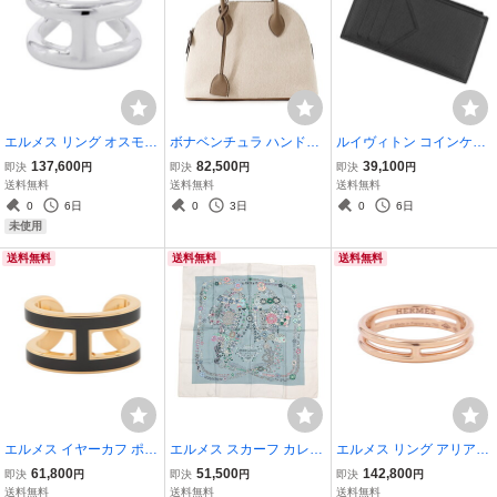
エルメス リング オスモズ
ボナベンチュラ ハンドバ
ルイヴィトン コインケー
PM Osmose SV925シル
ッグ エマ 28 キャンバス
ス カードケース タイガ コ
137,600
82,500
39,100
即決
円
即決
円
即決
円
バー リングサイズ53 HE
レザー BONAVENTURA 2
インカード・ホルダー M6
送料無料
送料無料
送料無料
RMES ジュエリー 指輪
wayショルダー 【安心保
2914 LOUIS VUITTON 黒
0
6日
0
3日
0
6日
証】
ブラック 【安心保証】
未使用
送料無料
送料無料
送料無料
エルメス イヤーカフ ポッ
エルメス スカーフ カレ90
エルメス リング アリアン
プH ポップアッシュ ブラ
ブリッド・ドゥ・ガラ・
ヌ ウェディングリング K1
61,800
51,500
142,800
即決
円
即決
円
即決
円
ック/ゴールド金具 HERM
アン・フルール Brides de
8PGピンクゴールド リン
送料無料
送料無料
送料無料