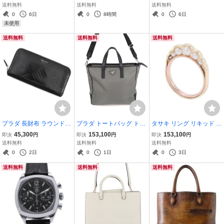
メンズサイズ41 HERMES
クモデル K18YG/K18WG/
ダー キャンバス 659143
送料無料
送料無料
送料無料
靴 白
K18PG サイズ61 B42406
BALENCIAGA 白 セール
0
6日
0
8時間
0
6日
00 Cartier Trinity 指輪
品 【安心保証】
未使用
【安心保証】
送料無料
送料無料
送料無料
プラダ 長財布 ラウンドフ
プラダ トートバッグ トラ
タサキ リング リキッド ス
ァスナー ブラッシュドレ
イアングルロゴ テスート
カルプチャー パール リン
45,300
153,100
153,100
即決
円
即決
円
即決
円
ザー 2ML317 PRADA 財
サフィアーノ Re-Nylon
グ あこや真珠 K18YG/K1
送料無料
送料無料
送料無料
布 黒 【安心保証】
ナイロン 2VG064 PRADA
8PG/Pt900 サイズ約10号
0
2日
0
1日
0
3日
黒 【安心保証】
TASAKI 指輪 【安心保
送料無料
送料無料
送料無料
証】