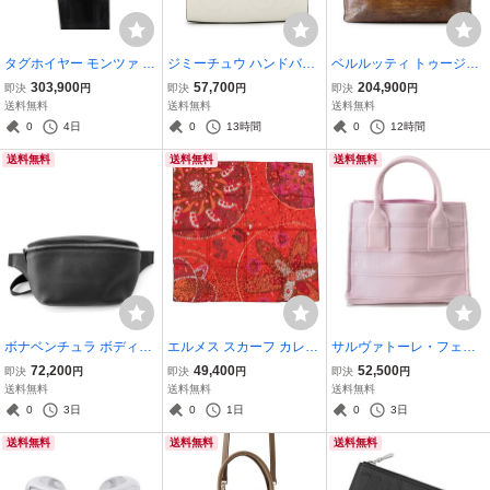
タグホイヤー モンツァ ク
ジミーチュウ ハンドバッ
ベルルッティ トゥージュ
ロノグラフ CR2113-0 TA
グ CHOO BOOK レザー JI
ール カリグラフィ トート
303,900
57,700
204,900
即決
円
即決
円
即決
円
G Heuer 腕時計 ウォッチ
MMY CHOO 2way 白 【安
バッグ Berluti バッグ ビジ
送料無料
送料無料
送料無料
黒文字盤 【安心保証】
心保証】
ネスバッグ メンズ 【安心
0
4日
0
13時間
0
12時間
保証】
送料無料
送料無料
送料無料
ボナベンチュラ ボディバ
エルメス スカーフ カレ90
サルヴァトーレ・フェラ
ッグ リアム シュリンクレ
花の捧げ物 OFFRANDES
ガモ ハンドバッグ ロゴ フ
72,200
49,400
52,500
即決
円
即決
円
即決
円
ザー BFPO1-BK BONAVE
D'UN JOUR シルク HER
ァブリック 214988 Ferra
送料無料
送料無料
送料無料
NTURA バッグ 黒 【安心
MES 【安心保証】
gamo バッグ 黒 【安心保
0
3日
0
1日
0
3日
保証】
証】
送料無料
送料無料
送料無料