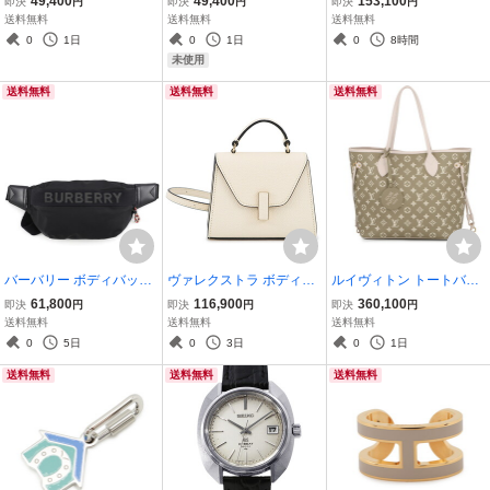
49,400
49,400
153,100
即決
円
即決
円
即決
円
ー LOEWE 【安心保証】
ール トフィ/カノピ トゴ/
フティ ポシェット・ドゥ
送料無料
送料無料
送料無料
シェブルミゾル HERMES
ーブル ジップ M69488 L
0
1日
0
1日
0
8時間
チャーム
OUIS VUITTON 2way
未使用
【安心保証】
送料無料
送料無料
送料無料
バーバリー ボディバッグ
ヴァレクストラ ボディバ
ルイヴィトン トートバッ
ナイロン 8025668 BURB
ッグ イジィデ ベルト レザ
グ モノグラム・アンプラ
61,800
116,900
360,100
即決
円
即決
円
即決
円
ERRY 黒 ベルトバッグ
ー SGES0061028LOCPL
ント ネヴァーフル MM M
送料無料
送料無料
送料無料
【安心保証】
99 Valextra 2wayショルダ
46102 LOUIS VUITTON
0
5日
0
3日
0
1日
ーバッグ 白 【安心保証】
ヴィトン ショルダーバッ
送料無料
送料無料
送料無料
グ 【安心保証】