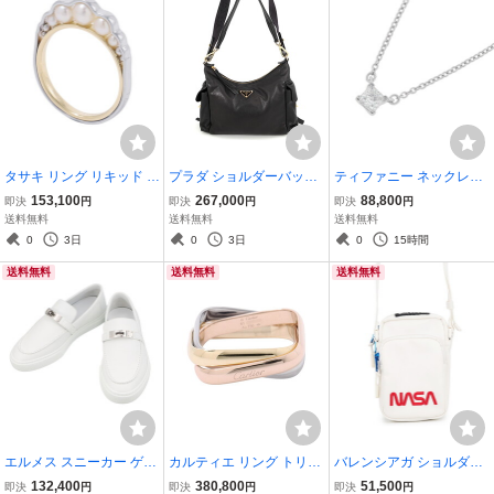
タサキ リング リキッド ス
プラダ ショルダーバッグ
ティファニー ネックレス
カルプチャー パール リン
エクスプローラ ラージ レ
ソリティア スクエア ダイ
153,100
267,000
88,800
即決
円
即決
円
即決
円
グ あこや真珠 K18YG/Pt9
ザー 1BC264 PRADA ２w
ヤモンド 1P 約0.12ct Pt9
送料無料
送料無料
送料無料
00 サイズ約10号 TASAKI
ay バッグ 黒 【安心保
50プラチナ Tiffany&Co.
0
3日
0
3日
0
15時間
指輪 【安心保証】
証】
ペンダント 【安心保証】
送料無料
送料無料
送料無料
エルメス スニーカー ゲー
カルティエ リング トリニ
バレンシアガ ショルダー
ム ケリー バックル レザー
ティ クッション クラシッ
バッグ NASA フォンホル
132,400
380,800
51,500
即決
円
即決
円
即決
円