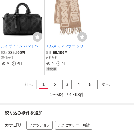
ルイヴィトン ハンドバッ
エルメス マフラー クリッ
グ モノグラム・トリヨン
ク・セ・ヌエ カシミヤ H
235,900
69,100
即決
円
即決
円
キーポル・バンドリエー
ERMES メンズ ストール
送料無料
送料無料
ル25 M20900 ブラック 黒
0
4日
0
3日
【安心保証】
未使用
前へ
1
2
3
4
5
次へ
1
〜
50
件 /
4,493
件
絞り込み条件を追加
カテゴリ
ファッション
アクセサリー、時計