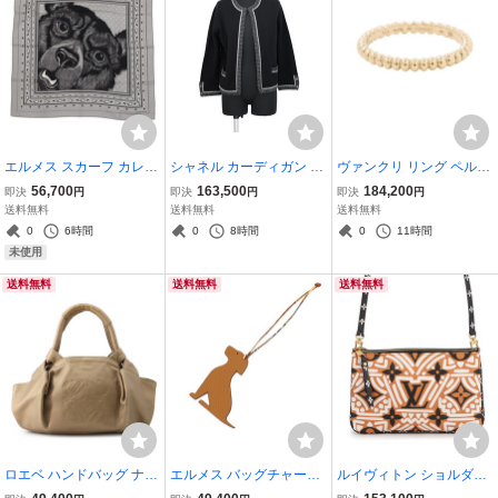
エルメス スカーフ カレ65
シャネル カーディガン コ
ヴァンクリ リング ペルレ
GRRRRR! バンダナ カシ
コマーク カシミヤ レディ
ゴールドパール スモール
56,700
163,500
184,200
即決
円
即決
円
即決
円
ミヤ シルク HERMES 20
ースサイズ40 CHANEL
K18YGイエローゴールド
送料無料
送料無料
送料無料
25年春夏
黒 【安心保証】
サイズ50 VCARPJMG50/
0
6時間
0
8時間
0
11時間
VCARPJMG00 指輪 【安
未使用
心保証】
送料無料
送料無料
送料無料
ロエベ ハンドバッグ ナッ
エルメス バッグチャーム
ルイヴィトン ショルダー
パアイレ アナグラム レザ
プティアッシュ ラブラド
バッグ モノグラム/LVクラ