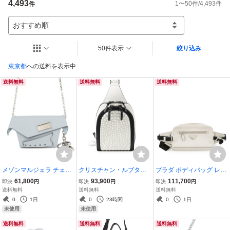
4,493
1
〜
50
件/
4,493
件
件
おすすめ順
50件表示
絞り込み
東京都
への送料を表示中
送料無料
送料無料
送料無料
メゾンマルジェラ チェー
クリスチャン・ルブタン
プラダ ボディバッグ レザ
ンショルダーバッグ スナ
ボディバッグ ルビ ファン
ー 2VL012 PRADA バッ
61,800
93,900
111,700
即決
円
即決
円
即決
円
ッチド レザー SA2VL001
ク カーフレザー Christian
グ ウエストバッグ 白 【安
送料無料
送料無料
送料無料
0 Maison Margiela ミニバ
Louboutin メンズ バッグ
心保証】
0
1日
0
23時間
0
1日
ッグ
黒 白
未使用
未使用
送料無料
送料無料
送料無料