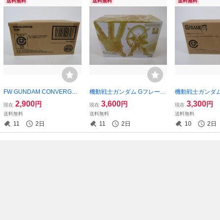
送料無料
送料無料
送料無料
FW GUNDAM CONVERGE
機動戦士ガンダム Gフレーム
機動戦士ガンダム
ララァ専用モビルアーマー
FA ゴッドガンダム(明鏡止水
FA マイティー
2,900
3,600
3,300
円
円
円
現在
現在
現在
ガンダムコンバージ BANDAI
Ver.)＆オプションパーツセッ
リーダムガンダム
送料無料
送料無料
送料無料
バンダイ プレミアムバンダ
ト プレミアムバンダイ GFR
ンパーツセット G
11
2日
11
2日
10
2日
イ 限定 送料無料ｋ5
AME FA BANDAI 送料無料k8
BANDAI プレ
k2