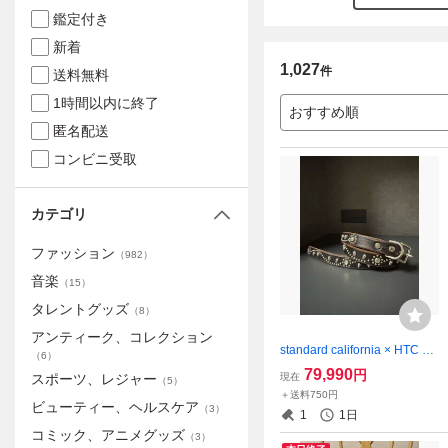
鑑定付き
新着
1,027
件
送料無料
1時間以内に終了
おすすめ順
匿名配送
コンビニ受取
カテゴリ
ファッション
（
982
）
音楽
（
15
）
タレントグッズ
（
8
）
アンティーク、コレクション
standard california × HTC ス
（
6
）
タッズ ベルト スタンダード
79,990
円
現在
スポーツ、レジャー
（
5
）
カリフォルニア
＋送料750円
ビューティー、ヘルスケア
（
3
）
1
1日
コミック、アニメグッズ
（
3
）