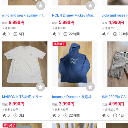
wind and sea × aymmy in the
ROEN Disney Mickey Mouse
viola and rose
batty girls Cherry Tee M Tシ
ディズニー ミッキー 44 Tシ
ェット パーカー M
9,990
5,990
4,990
円
円
円
現在
現在
現在
ャツ さくらんぼ windandsea
ャツ 03 ロエン
OSES
＋送料600円
＋送料230円
＋送料750円
ウインダンシー
0
6日
0
22時間
0
22時
本日終了
MAISON KITSUNE チラック
beams × Dumbo × 長場雄 ス
送料230円● CAL
ス Tシャツ XL メゾンキツ
ウェット パーカー XL yu nag
ルドッグ チノ 
8,990
3,990
4,990
円
円
円
現在
現在
現在
ネ chillax
aba ダンボ
ショートパンツ c
＋送料230円
＋送料750円
＋送料230円
ー
0
3日
0
22時間
0
4日
本日終了