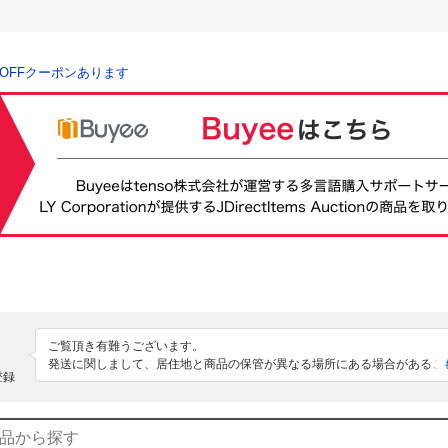
％OFFクーポンあります
ご覧頂き有難うございます。

発送に関しまして、居住地と商品の保管が異なる場所にある場合があるこ
登録
都合上、出張にて自宅を留守にすることが多く発送遅延する場合もありま
まで誠意をもって努めて参りますので、予めご了承いただければと思います
ご質問等ありましたら、お気軽にお問い合わせ下さい。

服好きが高じて年数かけて増えてしまった服を整理する為、始めました。