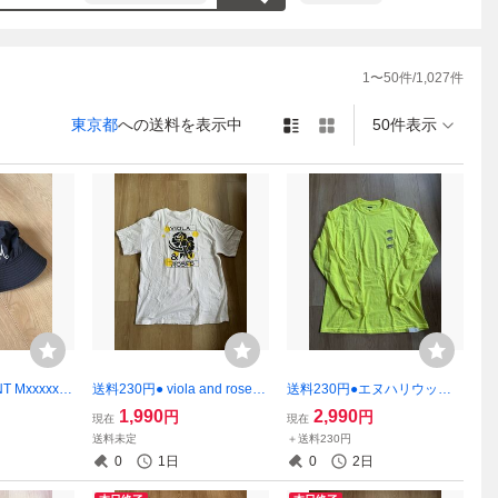
で素人主観
、ご理解頂
は削除させ
1
〜
50
件/
1,027
件
東京都
への送料を表示中
50件表示
T Mxxxxxx
送料230円● viola and roses
送料230円●エヌハリウッド ×
3SS ロゴ刺
ドット Tシャツ XL
VANS ロングTシャツ ロンT
1,990
2,990
円
円
現在
現在
nt Michae
ミスターハリウッド
送料未定
＋送料230円
0
1日
0
2日