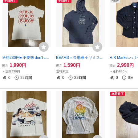
本日終了
本日終了
NEW
送料230円● 不要来 don't com
BEAMS × 長場雄 セサミスト
H.R Market 
e Tシャツ L
リート スウェット パーカー
チマーケット CP
1,990
1,590
2,990
円
円
円
現在
現在
現在
M yu nagaba
ャツジャケット ハ
＋送料230円
送料未定
＋送料980円
eblue ブルーブ
0
22時間
0
22時間
0
6日
ン代官山購入 H
本日終了