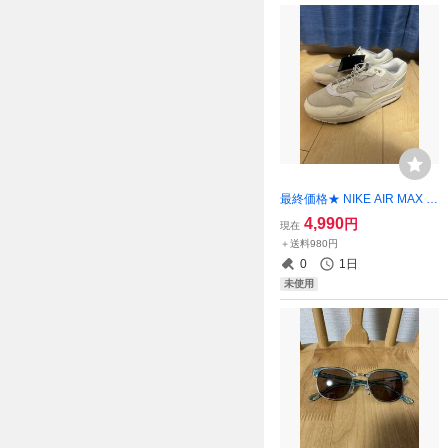
最終価格★ NIKE AIR MAX 1
PRM No Bubble Hangul Day
4,990
円
現在
エアマックス1 ノーバブル ハ
＋送料980円
ングルデイ スニーカー 28cm
0
1日
箱無
未使用