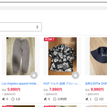
ので状態（長期保管している物もある為、経年劣化の可能性有）もあくま
とし、見落としがあると共に寸法に関しましても素人採寸になりますので
けますようお願い致します。

トラブル防止の為、商品説明に同意していただけない方や悪評価の多い方
ていただく場合もございますので、併せてご了承下さい。
本日終了
Los Angeles apparel limited
HUF マルチ 総柄 アロハ レデ
送料230円● SAIN
edition スウェット パンツ S
ィー ポルノガール シャツ
セントマイケル 2
5,990
7,990
9,990
円
円
円
現在
現在
現在
ロサンゼルスアパレル ロス
バケットハット Sai
＋送料600円
＋送料600円
＋送料230円
アパ
l
0
1日
0
22時間
1
2日