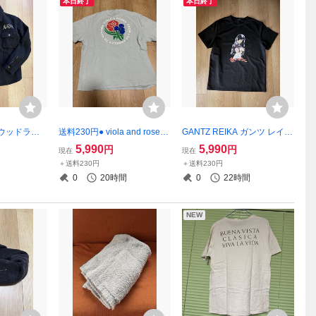
本日終了
本日終了
ハリウッドラン
送料230円● viola and roses
GANTZ REIKA ガンツ レイカ
O ウール シ
× Mr.gentleman Tシャツ S ミ
アニメ Tシャツ size:M OKU
5,990
5,990
円
円
現在
現在
リラン blu
スタージェントルマン
HIROYA
＋送料230円
＋送料230円
ルー 1 ハリラ
0
20時間
0
22時間
RM
NEW