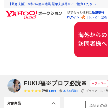
【緊急支援】令和8年熊本地震 緊急支援募金にご協力ください
IDでもっと便利に
新規取得
ログイン
［おトク］10
FUKU福※プロフ必読※
＋フォロー
評価
1,066
本人確認前
ブラックリスト
対象商品