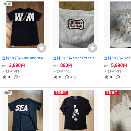
NEW
送料230円● wind and sea ×
送料230円● standard californ
送料230円● RonH
MADNESS Tシャツ S ウイン
ia プレーン Tシャツ xs 無地
ifornia ロンハー
2,990
890
5,990
円
円
円
現在
現在
現在
ダンシー
スタンダードカリフォルニア
T&C タウンア
＋送料230円
＋送料230円
＋送料230円
ー アロハ柄 ス
0
5日
0
4日
0
3日
ツ ショーツ S
NEW
本日終了
本日終了