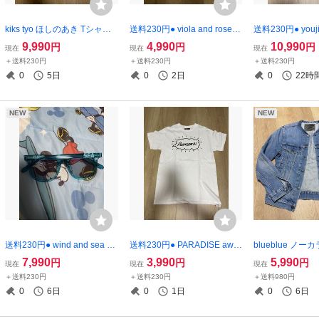
kiks tyo ほしのあき Tシャツ
送料230円● viola and roses
送料230円● youji
グラビア M
レインボー ロングTシャツ
タオルターバン 
9,990
4,990
10,990
円
円
円
現在
現在
現在
ロンT L
ネックウォーマー
＋送料230円
＋送料230円
＋送料230円
マモト スヌード
0
5日
0
2日
0
22時
NEW
NEW
送料230円● wind and sea サ
送料230円● PARADISE awe
blueblue ノ
ングラス メガネ ウィンダン
some! Tシャツ M タグ付 パラ
ジャケット Gジャ
7,990
3,990
5,990
円
円
円
現在
現在
現在
シー ロゴ白
ダイス casba CASBA カスバ
ッドランチマーケ
＋送料230円
＋送料230円
＋送料980円
増田令子
ラン BLUE BL
0
6日
0
1日
0
6日
ー