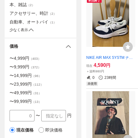
本日終了
本、雑誌
（
2
）
アクセサリー、時計
（
2
）
自動車、オートバイ
（
1
）
少なく表示
価格
NIKE AIR MAX SYSTM ナイ
〜
4,999
円
（
403
）
キ ホワイト エア マックス ネ
4,590
円
現在
〜
9,999
円
（
372
）
イビー 28.5cm 10.5 箱無
＋送料980円
〜
14,999
円
（
96
）
0
23時間
〜
23,999
円
未使用
（
112
）
〜
49,999
円
（
31
）
〜
99,999
円
（
13
）
〜
円
現在価格
即決価格