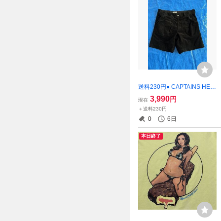
送料230円● CAPTAINS HEL
M ショートパンツ ハーフパ
3,990
円
現在
ンツ キャプテンズヘルム XL
＋送料230円
0
6日
本日終了