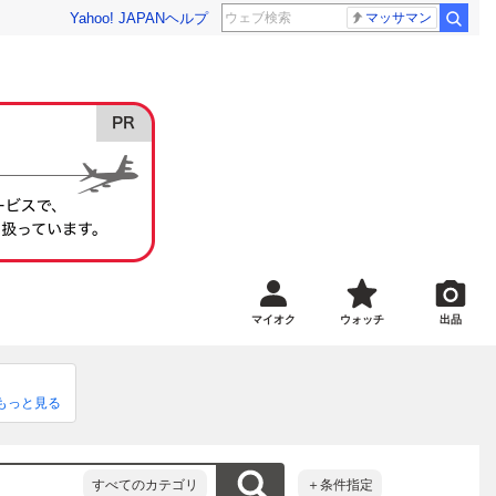
Yahoo! JAPAN
ヘルプ
マッサマン
マイオク
ウォッチ
出品
とや仕事の
もっと見る
すが、最後
。

個人出品な
すべてのカテゴリ
＋条件指定