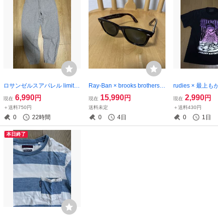
ロサンゼルスアパレル limite
Ray-Ban × brooks brothers
rudies × 最
d edition 刺繍ロゴ スウェッ
ウェイファーラー サングラ
M
6,990
15,990
2,990
円
円
円
現在
現在
現在
トパンツ M
ス レイバン ブルックスブラ
＋送料750円
送料未定
＋送料430円
ザーズ RB2140 1075 5022
0
22時間
0
4日
0
1日
3N MADE IN ITALY WAYFAR
ER
本日終了