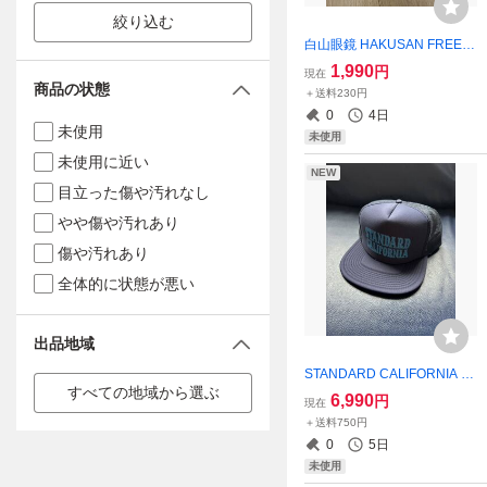
絞り込む
白山眼鏡 HAKUSAN FREE M
AGAZINE“SQUINT”SPECIAL
1,990
円
現在
ISSUE vol.6 フリーマガジン
商品の状態
＋送料230円
大久保篤志 スタイリストジ
0
4日
ャパン
未使用
未使用
未使用に近い
NEW
目立った傷や汚れなし
やや傷や汚れあり
傷や汚れあり
全体的に状態が悪い
出品地域
STANDARD CALIFORNIA グ
すべての地域から選ぶ
リーンルーム2023 限定 キャ
6,990
円
現在
ップ スタンダードカリフォ
＋送料750円
ルニア
0
5日
未使用