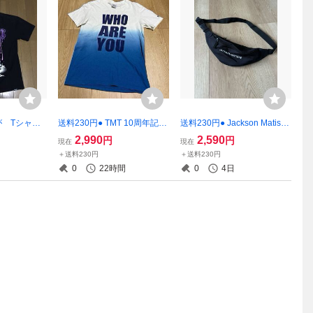
上もが Tシャツ
送料230円● TMT 10周年記念
送料230円● Jackson Matisse
who are you Tシャツ L グラ
ウエストポーチ ボディバッ
2,990
2,590
円
円
現在
現在
デーション 10th anniversary
グ ジャクソンマティス ウエ
＋送料230円
＋送料230円
ストバッグ
0
22時間
0
4日