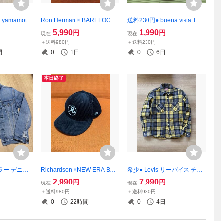
 yamamoto
Ron Herman × BAREFOOT
送料230円● buena vista Tシ
ヘアバンド
DREAMS ロンハーマン ベア
ャツ M ブエナビスタ
5,990
1,990
円
円
現在
現在
 ヨウジヤ
フット ロゴ ボア パイル スト
＋送料980円
＋送料230円
ール ブランケット
間
0
1日
0
6日
本日終了
ーカラー デニム
Richardson ×NEW ERA BB
希少● Levis リーバイス チェ
ン 2 ハリウ
キャップ リチャードソン
ック ヘビー ネル シャツ size:
2,990
7,990
円
円
現在
現在
ット ハリ
M ウエスタンシャツ
＋送料980円
＋送料980円
UE ブルーブル
0
22時間
0
4日