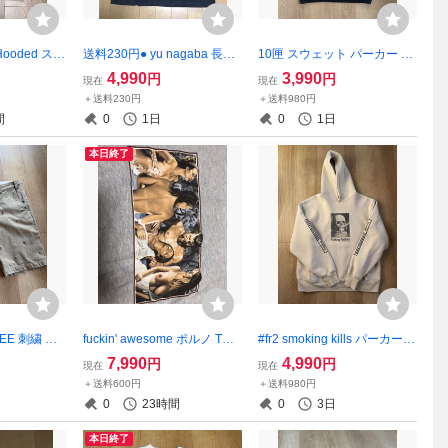
s Hooded スウ
送料230円● yu nagaba 長場
10匣 スウェット パーカー ブ
 VIOLA&R
雄 × KOE ドーナツ Tシャツ
ラック XL hoodie フーディー
4,990
3,990
円
円
現在
現在
L
＋送料230円
＋送料980円
間
0
1日
0
1日
本日終了
EE 刺繍 ブ
fuckin' awesome ポルノ Tシ
#fr2 smoking kills パーカー
ハーフパンツ
ャツ S ファッキンオーサム
骸骨 スカル M FR2 sample
7,990
4,990
円
円
現在
現在
alee キャリ
＋送料600円
＋送料980円
0
23時間
0
3日
本日終了