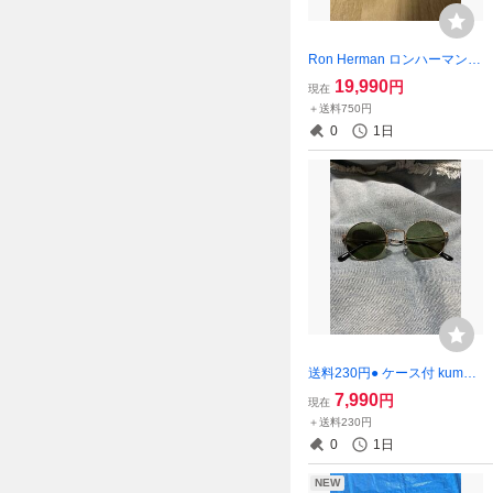
Ron Herman ロンハーマン ×
金子眼鏡 サングラス クリア
19,990
円
現在
ブルー グラデーション RHC
＋送料750円
0
1日
送料230円● ケース付 kumag
ai takashi サングラス ラウン
7,990
円
現在
ド 丸眼鏡
＋送料230円
0
1日
NEW