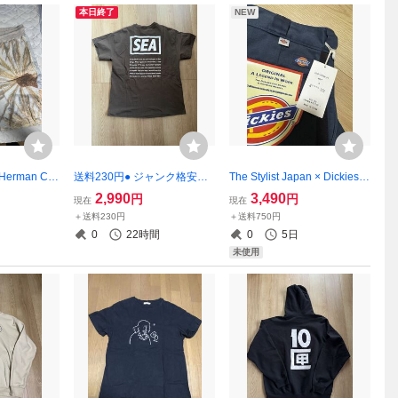
本日終了
NEW
erman Cal
送料230円● ジャンク格安★
The Stylist Japan × Dickies
マン RHC ×
wind and sea casetify Tシャ
ワーク パンツ チノパン size:
2,990
3,490
円
円
現在
現在
ンドカントリ
ツ XL ウィンダンシー
S スタイリストジャパン ディ
＋送料230円
＋送料750円
ウェットパン
ッキーズ
0
22時間
0
5日
未使用