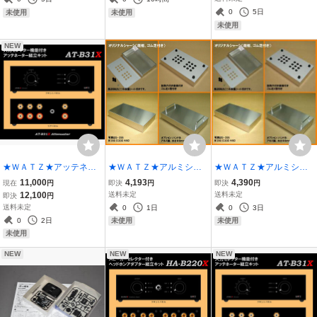
0
5日
未使用
未使用
未使用
NEW
★ＷＡＴＺ★アッテネー
★ＷＡＴＺ★アルミシャ
★ＷＡＴＺ★アルミシャ
ター組立キット AT-B31
ーシ300×170×40（底
ーシ300×170×60（底
11,000
4,193
4,390
現在
円
即決
円
即決
円
X.
板、ゴム足付き）
板、ゴム足付き）
12,100
送料未定
送料未定
即決
円
送料未定
0
1日
0
3日
0
2日
未使用
未使用
未使用
NEW
NEW
NEW