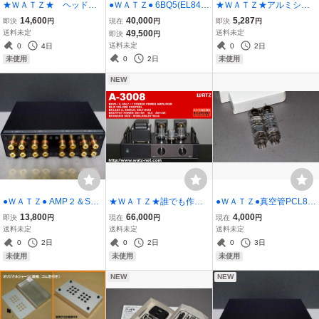
★ＷＡＴＺ★ ヘッドホ
●ＷＡＴＺ● 6BQ5(EL84)
★ＷＡＴＺ★アルミシャ
ンアダプター組立キッ
ステレオアンプ A-3107動
ーシ350×200×40（底
14,600
40,000
5,287
即決
円
現在
円
即決
円
ト HA-B220X
作確認済み
板、ゴム足付き）
送料未定
49,500
送料未定
即決
円
送料未定
0
4日
0
2日
0
2日
未使用
未使用
NEW
●ＷＡＴＺ● AMP２＆SP
★ＷＡＴＺ★誰でも作れ
●ＷＡＴＺ●真空管PCL86
２+-独立セレクター組立
る・・・真空管アンプキ
（14GW8）未使用２本セ
13,800
66,000
4,000
即決
円
現在
円
現在
円
キットSS-B22Xs
ット Ａ-3008 特別提供
ット
送料未定
送料未定
送料未定
品
0
2日
0
2日
0
3日
未使用
未使用
未使用
NEW
NEW