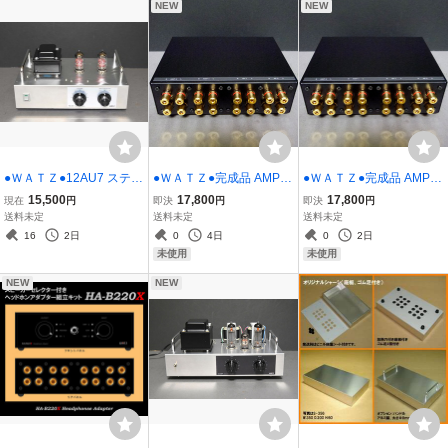
NEW
NEW
●ＷＡＴＺ●12AU7 ステレ
●ＷＡＴＺ●完成品 AMP２
●ＷＡＴＺ●完成品 AMP２
オプリアンプPA301 手加
＆SP２+-独立セレクター
＆SP２+-独立セレクター
15,500
17,800
17,800
現在
円
即決
円
即決
円
工自作品
組立キットSS-B22Xs..
組立キットSS-B22Xs
送料未定
送料未定
送料未定
16
2日
0
4日
0
2日
未使用
未使用
NEW
NEW