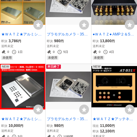
★ＷＡＴＺ★アルミシャ
プラモデルカメラ・35ミ
●ＷＡＴＺ● AMP２＆SP
ーシ250×150×40（底
リフィルムカメラ・完成
２+-独立セレクター組立
3,786
980
13,800
即決
円
即決
円
即決
円
板、ゴム足付き）
すれば写真が撮れます。..
キットSS-B22Xs.
送料未定
送料未定
送料未定
0
1日
0
5日
0
4日
未使用
未使用
未使用
NEW
本日終了
NEW
★ＷＡＴＺ★アルミシャ
プラモデルカメラ・35ミ
★ＷＡＴＺ★アッテネー
ーシT=2.0 W400×D230×
リフィルムカメラ・完成
ター組立キット AT-B31
10,000
980
11,000
即決
円
即決
円
現在
円
H55（底板、ゴム足付
すれば写真が撮れます。.
X
送料未定
送料未定
12,100
即決
円
き）
送料未定
0
5日
0
10時間