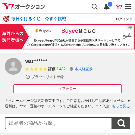
i
毎日引けるくじ 今すぐ挑戦
ログイン
wat********
評価
2,482
本人確認前
ブラックリスト登録
＋フォロー
＊＊ホームページは更新作業中です。ご迷惑をおかけし申し訳ありません。●
送料は、ヤマト運輸のホームページでご確認ください。＊＊入金確認後1－3
もっと見る
日以内に発送となります。発送は、平日のみです。基本的に土曜・日曜・祝
日は連絡・発送ができませんので、ご了承下さい。＊＊入札後のキャンセル
は、ブラックリスト登録となり、以後取引不可となります。＊ブラックリス
ト情報は、不特定多数の方に公開となりますのでご了承下さい。