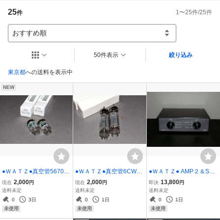
25
1
〜
25
件/
25
件
件
おすすめ順
50件表示
絞り込み
東京都
への送料を表示中
NEW
●ＷＡＴＺ●真空管5670W
●ＷＡＴＺ●真空管6CW5
●ＷＡＴＺ● AMP２＆SP
未使用２本セット
未使用２本セット
２+-独立セレクター組立
2,000
2,000
13,800
現在
円
現在
円
即決
円
キットSS-B22Xs..
送料未定
送料未定
送料未定
0
3日
0
1日
0
1日
未使用
未使用
未使用