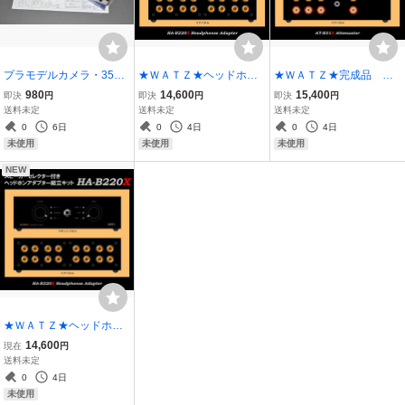
プラモデルカメラ・35ミ
★ＷＡＴＺ★ヘッドホン
★ＷＡＴＺ★完成品 ア
リフィルムカメラ・完成
アダプター組立キット H
ッテネーター組立キッ
980
14,600
15,400
即決
円
即決
円
即決
円
すれば写真が撮れます。
A-B220X .
ト AT-B31,
送料未定
送料未定
送料未定
0
6日
0
4日
0
4日
未使用
未使用
未使用
NEW
★ＷＡＴＺ★ヘッドホン
アダプター組立キット H
14,600
現在
円
A-B220X ..
送料未定
0
4日
未使用