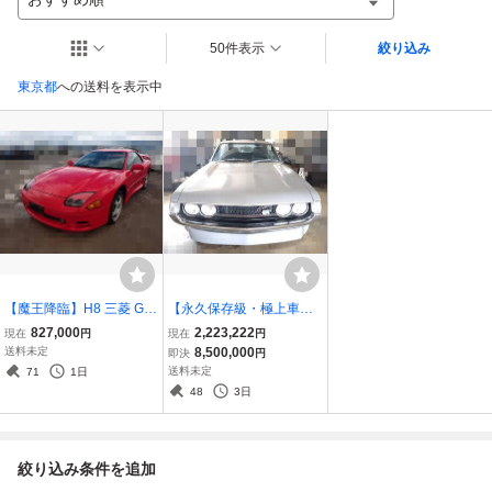
50件表示
絞り込み
東京都
への送料を表示中
【魔王降臨】H8 三菱 GT
【永久保存級・極上車】
O Z16A 後期 6速MT ツイ
昭和46年 トヨタ セリカ 1
827,000
2,223,222
現在
円
現在
円
ンターボ 4WD ★10万円
600GT TA22 実走行23,50
送料未定
8,500,000
即決
円
スタート★
0km！修復歴なし 5速MT
送料未定
71
1日
オリジナルシルバー 超希
48
3日
少・激レア個体！
絞り込み条件を追加