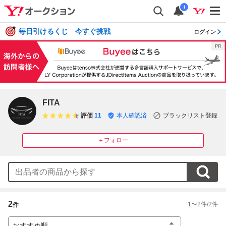
i
毎日引けるくじ 今すぐ挑戦
ログイン
FITA
評価
11
本人確認済
ブラックリスト登録
＋フォロー
2
1
〜
2
件/
2
件
件
おすすめ順