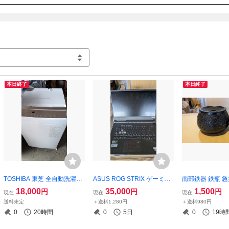
本日終了
本日終了
TOSHIBA 東芝 全自動洗濯機
ASUS ROG STRIX ゲーミン
南部鉄器 鉄瓶 
AW-5GA4 5kg Double Show
グノートPC Core i5 GeForce
炉 2点セット 桜
18,000
35,000
1,500
円
円
円
現在
現在
現在
er Wash 2026年製！
GTX G512LI
属工芸 コレクシ
送料未定
＋送料1,280円
＋送料980円
0
20時間
0
5日
0
19時