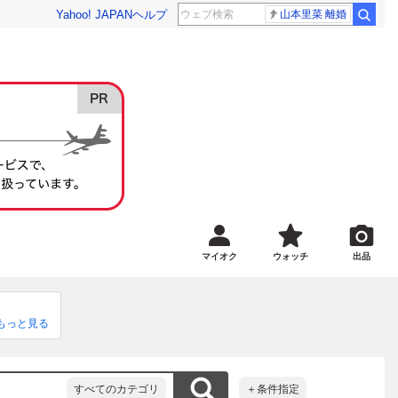
Yahoo! JAPAN
ヘルプ
山本里菜 離婚
マイオク
ウォッチ
出品
の上、ご入
もっと見る
すべてのカテゴリ
＋条件指定