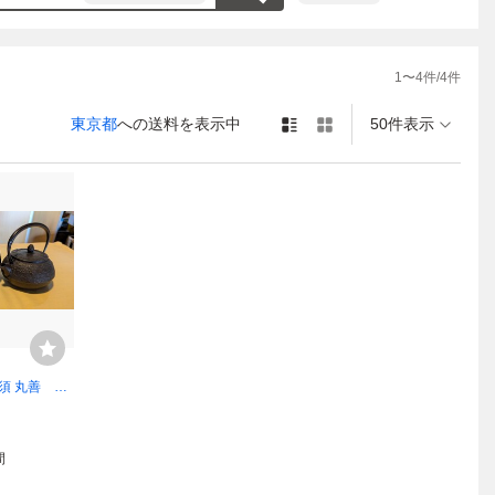
1
〜
4
件/
4
件
東京都
への送料を表示中
50件表示
急須 丸善 香
模様 鉄製 金
ョン
間