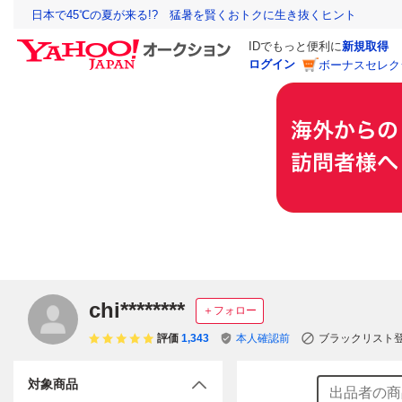
日本で45℃の夏が来る!? 猛暑を賢くおトクに生き抜くヒント
IDでもっと便利に
新規取得
ログイン
ボーナスセレク
chi********
＋フォロー
評価
1,343
本人確認前
ブラックリスト
対象商品