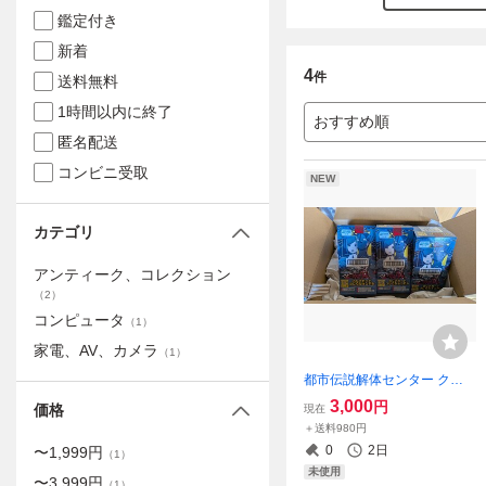
鑑定付き
新着
4
件
送料無料
1時間以内に終了
おすすめ順
匿名配送
コンビニ受取
NEW
カテゴリ
アンティーク、コレクション
（
2
）
コンピュータ
（
1
）
家電、AV、カメラ
（
1
）
都市伝説解体センター クリ
アカードコレクションガム
3,000
円
価格
現在
初回限定版 16パック入りBO
＋送料980円
X ×3箱
0
2日
〜
1,999
円
（
1
）
未使用
〜
3,999
円
（
1
）