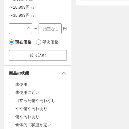
〜
18,999
円
（
1
）
〜
35,999
円
（
1
）
〜
円
現在価格
即決価格
絞り込む
商品の状態
未使用
未使用に近い
目立った傷や汚れなし
やや傷や汚れあり
傷や汚れあり
全体的に状態が悪い