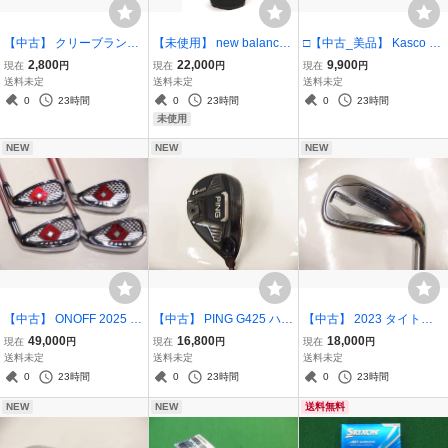
【中古】 クリーブランド
【未使用】 new balance
□【中古_美品】 Kasco キ
RTX4 ブラックサテン仕
キャディバッグ 012-5980
ャスコ ドルフィンウェッ
2,800
22,000
9,900
現在
円
現在
円
現在
円
上げ 58度 (58-9FULL) モ
001 / 9型 ブラック ニュ
ジ DW-125G 52度 カーボ
送料未定
送料未定
送料未定
ーダス 120 Sシャフト
ーバランス
ン DP-231 WEDGEフレッ
0
23時間
0
23時間
0
23時間
クス
未使用
NEW
NEW
NEW
【中古】 ONOFF 2025 レ
【中古】 PING G425 ハイ
【中古】 2023 タイトリ
ディース アイアン マゼン
ブリッド #4 (22度) N.S.P
スト T350 単品アイアン #
49,000
16,800
18,000
現在
円
現在
円
現在
円
タピンク #7-P (4本セッ
RO Zelos7 Sシャフト / ピ
5 (23度) N.S.PRO 880 AM
送料未定
送料未定
送料未定
ト) SMOOTH KICK LP-42
ン G425 ユーティリティ
C Sシャフト / 5番アイア
0
23時間
0
23時間
0
23時間
5I Aシャフト / オノフ レデ
U4 UT4 HB4 ゼロス7 S
ン
NEW
NEW
送料無料
ィス