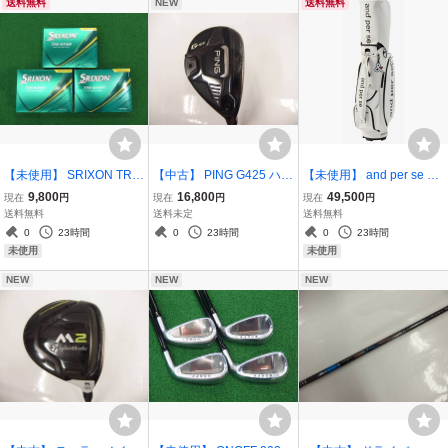
送料無料
NEW
送料無料
ジ / チッパー メンズ
NX ブラック 50S
【未使用】 SRIXON TRI-
【中古】 PING G425 ハイ
【未使用】 and per se ア
STAR パッションイエロ
ブリッド #3 (19度) N.S.P
ンパスィ キャディバッグ
9,800
16,800
49,500
現在
円
現在
円
現在
円
ー 3ダースセット (36球)
RO Zelos7 Sシャフト / ピ
AUS7306 / 9型 ホワイト
送料無料
送料未定
送料無料
/ 2026年モデル スリク
ン G425 ユーティリティ
0
23時間
0
23時間
0
23時間
ソン トライスター
U3 UT3 HB3 ゼロス7 S
未使用
未使用
NEW
NEW
NEW