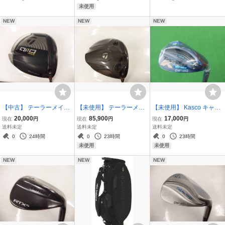
ャフト品) / 52-A10,58-M1
未使用
0
NEW
NEW
NEW
【中古】 テーラーメイド
【未使用】 テーラーメイ
【未使用】 Kasco キャス
Qi10 MAX ドライバー 10.
ド Qi4D ドライバー 10.5
コ ドルフィン ウェッジ D
20,000
85,900
17,000
現在
円
現在
円
現在
円
5度 Diamana TM50 Sシャ
度 26VENTUS TR BLUE
W-125G Midnight Blue 58
送料未定
送料未定
送料未定
フト / TaylorMade Qi10 マ
6 Sシャフト / Qi4D 26ベ
度 N.S.PRO 950GH neo
0
24時間
0
23時間
0
23時間
ックス
ンタス TR ブルー 6S
WEDGEフレックス / ミッ
未使用
未使用
ドナイトブルー
NEW
NEW
NEW