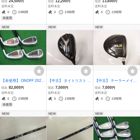
24,500
12,200
13,600
現在
円
現在
円
現在
円
型 アダバット トリコロ
アウェイウッド FW7 (19
NX BLACK 50 フレック
送料未定
送料未定
送料未定
ール
度) Speeder NX for Yama
ス:X / スピーダー NX ブラ
0
23時間
0
23時間
0
23時間
ha M-425F SRシャフト / I
ック 50X フジクラ
未使用
NPRES
NEW
NEW
NEW
【未使用】 ONOFF 2026
【中古】 タイトリスト 81
【中古】 テーラーメイド
AKA アイアン #7-P (4本
8H1 ユーティリティ 23度
2017 M2 フェアウェイウ
82,000
7,500
7,000
現在
円
現在
円
現在
円
セット) SMOOTH KICK M
AMT TOUR WHITE S200
ッド FW3 (15度) Tour AD
送料未定
送料未定
送料未定
P-526I SRシャフト / オノ
シャフト
GP-6 Sシャフト
0
23時間
0
23時間
0
23時間
フ 赤
未使用
NEW
NEW
NEW