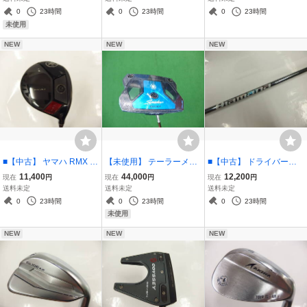
シャフト
1度) ATHLEMAX 50 Sシ
BLACK 60 Sシャフト / リ
0
23時間
0
23時間
0
23時間
ャフト / クアンタム マッ
ミックス VDF スピーダー
未使用
クス 7W
NX ブラック 60S
NEW
NEW
NEW
■【中古】 ヤマハ RMX V
【未使用】 テーラーメイ
■【中古】 ドライバー用
D/F フェアウェイウッド F
ド Spider ZT BLACK STA
シャフト単品 DIAMANA
11,400
44,000
12,200
現在
円
現在
円
現在
円
W5 (18度) Diamana Thu
NDARD パター 34インチ
WS 70 フレックス:S / デ
送料未定
送料未定
送料未定
mp f75 Sシャフト / リミッ
/ スパイダー ゼロトルク
ィアマナ WS 70S 三菱ケ
0
23時間
0
23時間
0
23時間
クス VDF ディアマナ サン
ブラック スタンダード
ミカル
未使用
プ FW
NEW
NEW
NEW