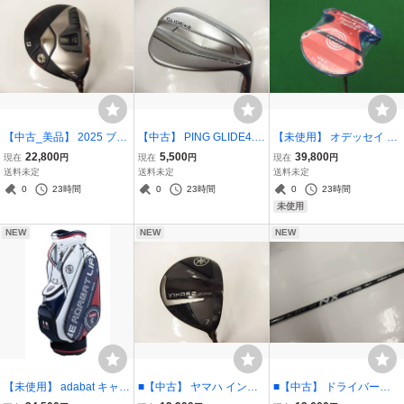
【中古_美品】 2025 ブリ
【中古】 PING GLIDE4.0
【未使用】 オデッセイ Ai-
ヂストン BX2HT フェアウ
ウェッジ 50-S12 Dynami
DUAL Square 2 Square
22,800
5,500
39,800
現在
円
現在
円
現在
円
ェイウッド FW7 (21度) V
c Gold S200 / ピン グライ
1/2-BALL BROOMSTICK
送料未定
送料未定
送料未定
ANQUISH BS50 SRシャ
ド4.0 50度 ダイナミック
MAX パター 45インチ / AI
0
23時間
0
23時間
0
23時間
フト
ゴールドS200
デュアル スクエア 2 スク
未使用
エア / 長尺
NEW
NEW
NEW
【未使用】 adabat キャデ
■【中古】 ヤマハ インプ
■【中古】 ドライバー用
ィバッグ ABC429TR / 9
レス ドライブスター フェ
シャフト単品 SPEEDER