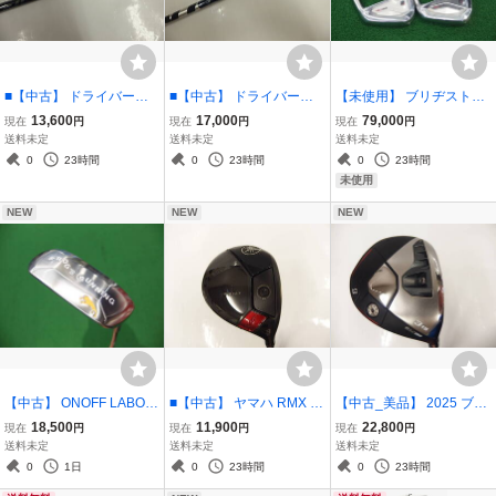
■【中古】 ドライバー用
■【中古】 ドライバー用
【未使用】 ブリヂストン
シャフト単品 SPEEDER
シャフト単品 VENTUS T
242CB+ アイアン #5-P(6
13,600
17,000
79,000
現在
円
現在
円
現在
円
NX BLACK 60 フレック
R BLUE 7 フレックス:X /
本セット) N.S.PRO 950G
送料未定
送料未定
送料未定
ス:X / スピーダー NX ブラ
ベンタス TRブルー 7X フ
H neo Sシャフト
0
23時間
0
23時間
0
23時間
ック 60X フジクラ
ジクラ
未使用
NEW
NEW
NEW
【中古】 ONOFF LABOS
■【中古】 ヤマハ RMX V
【中古_美品】 2025 ブリ
PEC FROG'S RUNNING
D/F フェアウェイウッド F
ヂストン BX2HT フェアウ
18,500
11,900
22,800
現在
円
現在
円
現在
円
NS 950GH neo WEDGE /
W3 (15度) SPEEDER NX
ェイウッド FW3 (15度) V
送料未定
送料未定
送料未定
オノフ ラボスペック フロ
BLACK 50 Sシャフト / リ
ANQUISH BS50 SRシャ
0
1日
0
23時間
0
23時間
ッグスランニング ウェッ
ミックス VDF スピーダー
フト