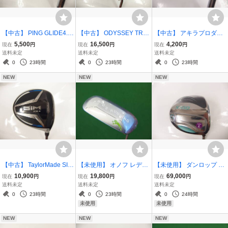
【中古】 PING GLIDE4.0
【中古】 ODYSSEY TRI-
【中古】 アキラプロダク
ウェッジ 54-E10 Dynami
HOT 5K SEVEN パター 3
ツ ツアーウェッジⅢ 48度
5,500
16,500
4,200
現在
円
現在
円
現在
円
c Gold S200 / ピン グライ
4インチ / オデッセイ TRI
フジクラ MCI 50 Rシャフ
送料未定
送料未定
送料未定
ド4.0 54度 ダイナミック
HOT トライホット 5k #7
ト / AKIRA TOUR WEDG
0
23時間
0
23時間
0
23時間
ゴールドS200
E3
NEW
NEW
NEW
【中古】 TaylorMade SIM
【未使用】 オノフ レディ
【未使用】 ダンロップ ゼ
MAX フェアウェイウッド
ース FROG'S RUNNING
クシオ14 レディース ティ
10,900
19,800
69,000
現在
円
現在
円
現在
円
FW3 (15度) TENSEI BLU
ウェッジ カーボンシャフ
ールミント ドライバー 1
送料未定
送料未定
送料未定
E TM50 Sシャフト / テー
ト / ONOFF LADY フロッ
2.5度 MP1400 Lシャフト
0
23時間
0
23時間
0
24時間
ラーメイド シム マックス
グスランニング チッパー
/ XXIO14 レディス 数量限
未使用
未使用
定
NEW
NEW
NEW