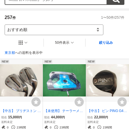
☆土日・祝祭日は発送対応・メールの返信が出来ない事があります　(平日の
場合もございます)

★取引詳細は落札直後の「落札通知メール」に記載しております

257
1
〜
50
件/
257
件
件
☆領収書は発行致しておりません

★保証書は個人出品のため押印致しておりません。新品でも、元々、保証書
がない品物もあります。

おすすめ順
中古品には保証書が付きません。

☆修理、取り扱い方などはメーカー対応でお願いいたします　(解る範囲では
50件表示
絞り込み
お答えは致します)

東京都
への送料を表示中
◆出品商品についてのご質問、ご要望等はお気軽にお問合せ下さい◆
NEW
NEW
NEW
【中古】 ブリヂストン B
【未使用】 テーラーメイ
【中古】 ピン PING G400
RM2 HF ウェッジ 52度,5
ド Spider ZT パター 34イ
MAX ドライバー 10.5度 A
15,000
44,000
22,000
現在
円
現在
円
現在
円
8度(2本セット) N.S.PRO
ンチ / スパイダー ゼロト
LTA J CB SRシャフト
送料未定
送料未定
送料未定
1050GH Sシャフト (リシ
ルク スタンダード
0
23時間
0
23時間
0
23時間