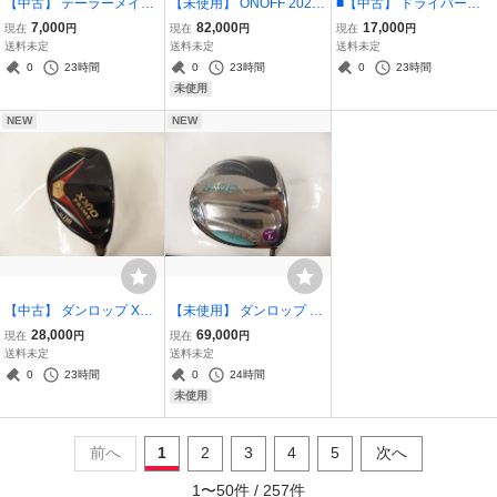
【中古】 テーラーメイド
【未使用】 ONOFF 2026
■【中古】 ドライバー用
2017 M2 フェアウェイウ
AKA アイアン #7-P (4本
シャフト単品 TENSEI 1K
7,000
82,000
17,000
現在
円
現在
円
現在
円
ッド FW5 (18度) Tour AD
セット) SMOOTH KICK M
BLUE 60 フレックス:X /
送料未定
送料未定
送料未定
GP-6 Sシャフト
P-526I Rシャフト / オノフ
テンセイ 1K ブルー 60X
0
23時間
0
23時間
0
23時間
赤
未使用
NEW
NEW
【中古】 ダンロップ XXI
【未使用】 ダンロップ ゼ
O PRIME ハイブリッド H
クシオ14 レディース ティ
28,000
69,000
現在
円
現在
円
8 (31度) SP-1300 SRシャ
ールミント ドライバー 1
送料未定
送料未定
フト / ゼクシオ プライム
3.5度 MP1400 Lシャフト
0
23時間
0
24時間
ユーティリティ U8 SP13
/ XXIO14 レディス 数量限
未使用
00
定
前へ
1
2
3
4
5
次へ
1
〜
50
件 /
257
件