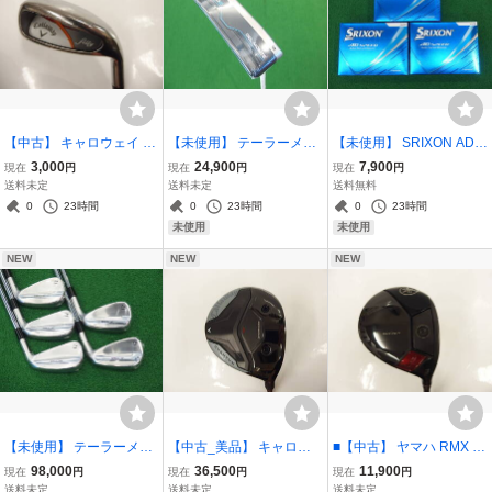
【中古】 キャロウェイ レ
【未使用】 テーラーメイ
【未使用】 SRIXON AD S
ディース チッパー filly カ
ド SYSTM2 DELMONTE
PEED ホワイト 3ダース
3,000
24,900
7,900
現在
円
現在
円
現在
円
ーボンシャフト
12 パター 34インチ / シス
セット (36球) / ゴルフボ
送料未定
送料未定
送料無料
テム2 デルモンテ 12
ール 2026年モデル スリ
0
23時間
0
23時間
0
23時間
クソン ADスピード
未使用
未使用
NEW
NEW
NEW
【未使用】 テーラーメイ
【中古_美品】 キャロウ
■【中古】 ヤマハ RMX V
ド P790 アイアン #6-P(5
ェイ QUANTUM MAX フ
D/F フェアウェイウッド F
98,000
36,500
11,900
現在
円
現在
円
現在
円
本セット) モーダス 110 S
ェアウェイウッド FW7 (2
W3 (15度) SPEEDER NX
送料未定
送料未定
送料未定