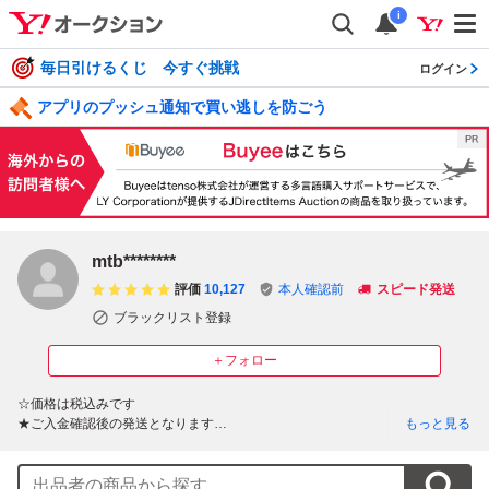
i
毎日引けるくじ 今すぐ挑戦
ログイン
アプリのプッシュ通知で買い逃しを防ごう
mtb********
評価
10,127
本人確認前
スピード発送
ブラックリスト登録
＋フォロー
☆価格は税込みです

★ご入金確認後の発送となります

もっと見る
☆お近くの場合でも手渡しはできません

★佐川急便扱いで発送のみの対応となります　(★離島等、別途中継手数料が
かかる場合がございます)
