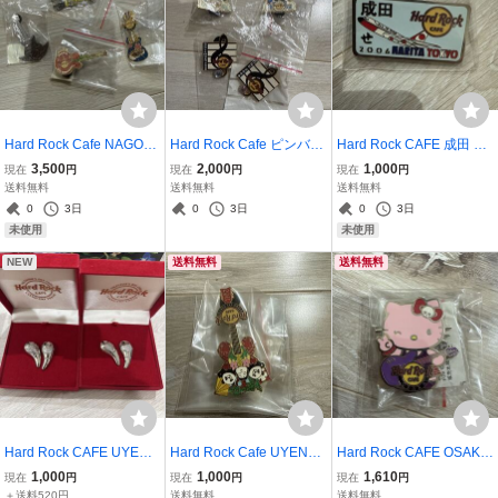
Hard Rock Cafe NAGOYA
Hard Rock Cafe ピンバッ
Hard Rock CAFE 成田 20
ピンバッジ 4個セット ハ
ジ 4個セット 2007年 200
06 NARITA TOKYO ピン
3,500
2,000
1,000
現在
円
現在
円
現在
円
ードロックカフェ ギタ
8年
バッジ ハードロックカ
送料無料
送料無料
送料無料
ー ピンズ ピンバッチ
フェ
0
3日
0
3日
0
3日
未使用
未使用
NEW
送料無料
送料無料
Hard Rock CAFE UYENO
Hard Rock Cafe UYENO-
Hard Rock CAFE OSAKA
-EKI TOKYO 2006 VALEN
EKI TOKYO 2011 ギター
ハローキティ ピンバッジ
1,000
1,000
1,610
現在
円
現在
円
現在
円
TINE'S DAY ピンバッジ 2
ピンバッジ パンダ
ピンズ ハードロックカ
＋送料520円
送料無料
送料無料