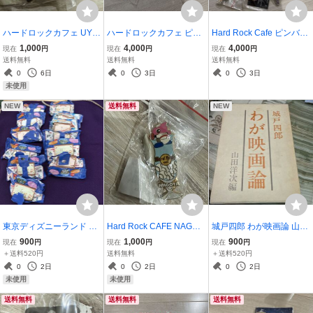
ハードロックカフェ UYE
ハードロックカフェ ピン
Hard Rock Cafe ピンバッ
NO-EKI TOKYO パンダ ピ
バッジ 10個セット ギター
ジ 11個セット まとめ売り
1,000
4,000
4,000
現在
円
現在
円
現在
円
ンバッジ
モチーフ まとめ売り
ハードロックカフェ ピ
送料無料
送料無料
送料無料
ンズ ピンバッチ
0
6日
0
3日
0
3日
未使用
NEW
送料無料
NEW
東京ディズニーランド ジ
Hard Rock CAFE NAGOY
城戸四郎 わが映画論 山田
オラマフィギュア 12個セ
A 2000年 ピンバッジ 野球
洋次編 松竹 昭和53年発行
900
1,000
900
現在
円
現在
円
現在
円
ット ローソン限定 全種セ
ボールデザイン ピン
＋送料520円
送料無料
＋送料520円
ット 25周年
ズ ピンバッチ ドラゴ
0
2日
0
2日
0
2日
ンズ
未使用
未使用
送料無料
送料無料
送料無料