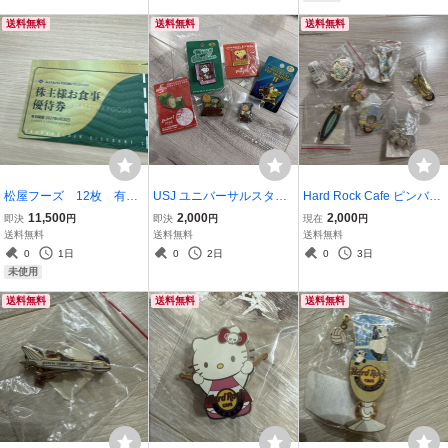
送料無料
送料無料
送料無料
松屋フーズ 12枚 有効
USJ ユニバーサルスタジ
Hard Rock Cafe ピンバッ
期限2027年6月30日
オジャパン スヌーピー ピ
ジ 7個セット まとめ売り
11,500
2,000
2,000
即決
円
即決
円
現在
円
ンバッジ 6点セット PE
ハードロックカフェ ピ
送料無料
送料無料
送料無料
ANUTS チャーリーブラウ
ンズ
0
1日
0
2日
0
3日
ン
未使用
送料無料
送料無料
送料無料