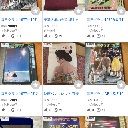
毎日グラフ 1977年10月1
美濃大垣の先賢 郷土史 歴
毎日グラフ 1976年8月15
6日号 週刊 日航機墜落 死
史資料 古書
日号 さあ甲子園だ ロッキ
900
900
900
現在
円
現在
円
現在
円
者33人 赤軍ハイジャック
ード事件 田中前首相逮捕
＋送料980円
送料無料
＋送料980円
0
2日
0
2日
0
2日
NEW
NEW
NEW
毎日グラフ 1977年9月25
映画パンフレット 五瓣の
毎日グラフ DELUXE 197
日号 南極の日本観測隊 中
椿 岩下志麻 野村芳太郎監
7年8月21日号 特集 八月
720
900
720
現在
円
現在
円
現在
円
条静夫
督 松竹 昭和レトロ 当時
十五日
＋送料980円
＋送料980円
＋送料980円
物
0
2日
0
2日
0
2日
NEW
NEW
NEW