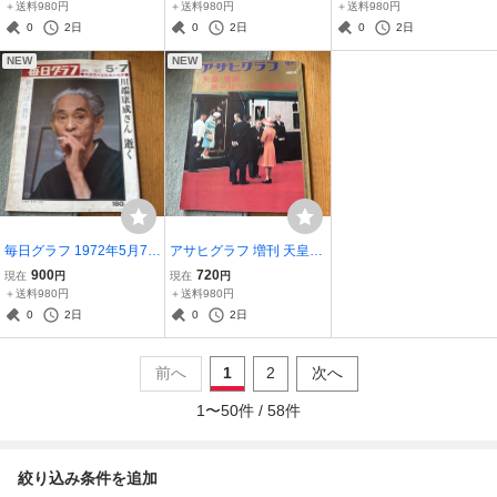
レトロ 中部地方
真集
＋送料980円
＋送料980円
＋送料980円
0
2日
0
2日
0
2日
NEW
NEW
毎日グラフ 1972年5月7日
アサヒグラフ 増刊 天皇皇
号 川端康成さん逝く
后ヨーロッパご訪問の旅
900
720
現在
円
現在
円
昭和46年
＋送料980円
＋送料980円
0
2日
0
2日
前へ
1
2
次へ
1
〜
50
件 /
58
件
絞り込み条件を追加