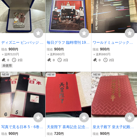
ディズニー ピンバッジ 20
毎日グラフ 臨時増刊 197
ワールドミュージック＆
12年 ホリデー デイジーダ
5年10月31日発行 天皇皇
ライトフェスティバル岐
900
900
900
現在
円
現在
円
現在
円
ック ケース付き
后アメリカご旅行
阜'91 公式記録 パンフレ
＋送料520円
＋送料980円
＋送料980円
ット
0
2日
0
2日
0
2日
未使用
NEW
NEW
NEW
写真で見る日本 5・6巻セ
天皇陛下 喜寿記念 記念誌
皇太子殿下 皇太子妃殿下
ット 日本文化出版社 昭和
昭和53年発行
御結婚二十年 記念品 写
900
720
900
現在
円
現在
円
現在
円