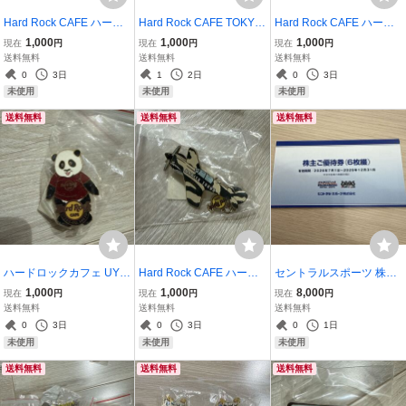
Hard Rock CAFE ハード
Hard Rock CAFE TOKYO
Hard Rock CAFE ハード
ロックカフェ ピンバッジ
ハローキティ ピンバッジ
ロックカフェ ピンバッジ
1,000
1,000
1,000
現在
円
現在
円
現在
円
飛行機 NARITA TOKYO 2
ピンズ
上野駅 東京 パンダ
送料無料
送料無料
送料無料
007
0
3日
1
2日
0
3日
未使用
未使用
未使用
送料無料
送料無料
送料無料
ハードロックカフェ UYE
Hard Rock CAFE ハード
セントラルスポーツ 株主
NO-EKI TOKYO パンダ ピ
ロックカフェ ピンバッジ
ご優待券 6枚綴 有効期間2
1,000
1,000
8,000
現在
円
現在
円
現在
円
ンバッジ
飛行機 NARITA TOKYO ②
026年7月1日～12月31日
送料無料
送料無料
送料無料
0
3日
0
3日
0
1日
未使用
未使用
未使用
送料無料
送料無料
送料無料