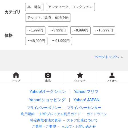
本、雑誌
アンティーク、コレクション
カテゴリ
チケット、金券、宿泊予約
〜1,999円
〜3,999円
〜8,999円
〜15,999円
価格
〜48,999円
〜91,999円
ページトップへ
トップ
出品
ウォッチ
マイオク
Yahoo!オークション
Yahoo!フリマ
Yahoo!ショッピング
Yahoo! JAPAN
プライバシーポリシー
プライバシーセンター
利用規約
LYPプレミアム利用ガイド
ガイドライン
特定商取引法の表示
ストア出店について
ご意見・ご要望
ヘルプ・お問い合わせ