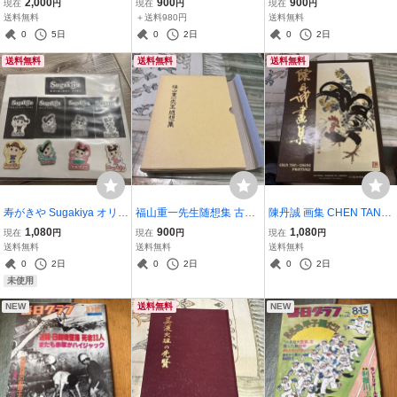
2,000
900
900
現在
円
現在
円
現在
円
SARY ピンバッジ ジェ
郎 総特集
送料無料
＋送料980円
送料無料
ラシックパーク 3個セッ
0
5日
0
2日
0
2日
ト
送料無料
送料無料
送料無料
寿がきや Sugakiya オリジ
福山重一先生随想集 古書
陳丹誠 画集 CHEN TAN-C
ナルピンズ セット スーち
和本
HENG PAINTINGS 国立歴
1,080
900
1,080
現在
円
現在
円
現在
円
ゃん ピンバッジ
史博物館
送料無料
送料無料
送料無料
0
2日
0
2日
0
2日
未使用
NEW
送料無料
NEW