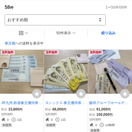
58
1
〜
50
件/
58
件
件
かんたん決済の期限が過ぎてしまった方に関しましてはよっぽどの理由がな
い限り、お取引はキャンセル扱いにさせて頂きます。その後のお取引が困難
になるためです。

おすすめ順
また評価に関してですが、基本的に評価返しという形にさせていただいてお
50件表示
絞り込み
ります。評価が必要な方のみ当方に評価を入れていただくようにお願いいた
します。
東京都
への送料を表示中
送料無料
送料無料
送料無料
JR九州 鉄道株主優待券 1
ヨシックス 株主優待券
飯田グループホールディ
日乗車券 4枚セット 2027
50000円分 (1000円×50
ングス 株主優待 施設共通
15,800
48,000
91,000
即決
円
即決
円
現在
円
年6月30日まで
枚) 2027年1月31日まで
クーポン券 20万円分
送料無料
送料無料
100,000
即決
円
送料無料
0
1日
0
1日
3
12時間
未使用
未使用
未使用