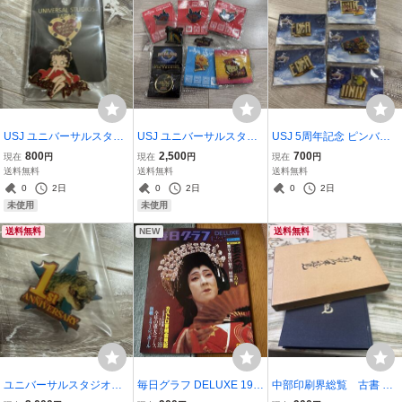
USJ ユニバーサルスタジ
USJ ユニバーサルスタジ
USJ 5周年記念 ピンバッ
オジャパン ベティ・ブー
オジャパン ピンバッジ 8
ジ 5個セット ユニバーサ
800
2,500
700
現在
円
現在
円
現在
円
プ ピンバッジ 未開封
点セット スパイダーマ
ルスタジオジャパン バ
送料無料
送料無料
送料無料
ン ターミネーター セ
ックトゥーザフューチャ
0
2日
0
2日
0
2日
サミストリート キテ
ー シュレク ピンクパ
未使用
未使用
ィ
ンサー スヌーピー
送料無料
NEW
送料無料
ユニバーサルスタジオジ
毎日グラフ DELUXE 197
中部印刷界総覧 古書 函
ャパン USJ 1st ANNIVER
7年12月25日号 坂東玉三
入り 紺色ハードカバー