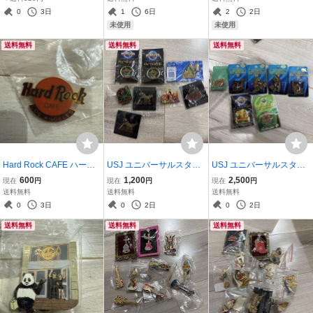
個セット ケース付き
フェ
0
3日
1
6日
2
2日
未使用
未使用
送料無料
送料無料
送料無料
Hard Rock CAFE ハード
USJ ユニバーサルスタジ
USJ ユニバーサルスタジ
ロックカフェ ピンバッジ
オジャパン 1周年記念な
オジャパン ピンバッジ 7
600
1,200
2,500
現在
円
現在
円
現在
円
ロサンゼルス
ど ポパイ おさるのジ
個セット 1周年 2周年記
送料無料
送料無料
送料無料
ョージ ピンバッジ 7点
念 ウッドペッカー wo
0
3日
0
2日
0
2日
セット
odpecker
送料無料
送料無料
送料無料