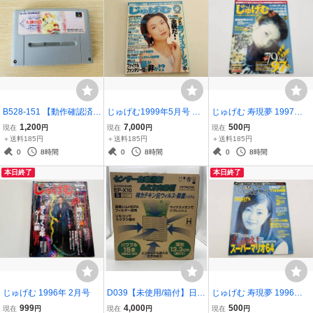
B528-151 【動作確認済
じゅげむ1999年5月号 小
じゅげむ 寿現夢 1997年 2
み】 天使の詩 白き翼の祈
嶺麗奈 付録あり カード付
月号 ゲーム雑誌
1,200
7,000
500
現在
円
現在
円
現在
円
り スーパーファミコン SF
き
＋送料185円
＋送料185円
＋送料185円
C
0
8時間
0
8時間
0
8時間
本日終了
本日終了
じゅげむ 1996年 2月号
D039【未使用/箱付】日立
じゅげむ 寿現夢 1996年 9
空気清浄機 EP-X10(S) セ
月号 ゲーム雑誌
999
4,000
500
現在
円
現在
円
現在
円