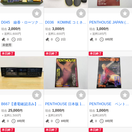
D045 線香・ローソク 詰
D036 KOMINE コミネ
PENTHOUSE JAPAN (ペ
め合わせ まとめ売り セッ
チェストガード SK-600
ントハウス・ジャパン）1
2,000
3,000
1,000
現在
円
現在
円
現在
円
ト（カメヤマ ローソク /
表記サイズ L プロテクタ
996年10月号 遠山景織子
＋送料1,600円
＋送料1,600円
＋送料185円
ブロンマ / 嵐山 / 萬上香 ほ
ーセット
坂上香織 ビビアン・スー
0
2日
0
2日
0
8時間
か）進物 贈答 仏具 未使用
C.C.ガールズ 風吹あきら
未使用
品
川崎愛
本日終了
本日終了
本日終了
B667【通電確認済み】AL
PENTHOUSE 日本版 198
PENTHOUSE ペントハ
PINE/LUXMAN K-113X カ
4年 10月号
ウス 昭和58年 1983年
25,000
1,000
1,000
現在
円
現在
円
現在
円
セットデッキ アルパイン
6月号
＋送料1,500円
＋送料185円
＋送料185円
ラックスマン
0
8時間
0
8時間
0
8時間
本日終了
本日終了
本日終了