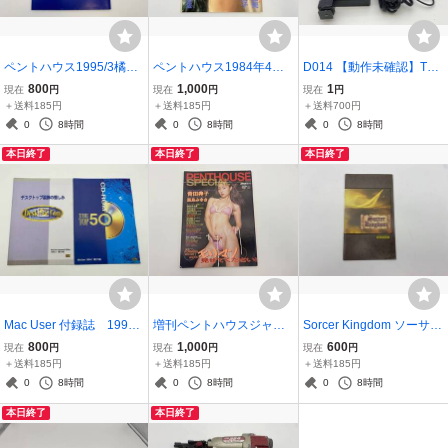
ペントハウス1995/3橘ゆ
ペントハウス1984年4月
D014 【動作未確認】TOS
かり染谷正美北村裕子井
号 秋本奈緒美/志穂美悦
HIBA 東芝 5025 TS-493
800
1,000
1
現在
円
現在
円
現在
円
上彩名黒田梨加ヴァネッ
子/阿部麻里安
ストロボ フラッシュ 撮影
＋送料185円
＋送料185円
＋送料700円
サ
機材 カメラ周辺機器
0
8時間
0
8時間
0
8時間
本日終了
本日終了
本日終了
Mac User 付録誌 1994
増刊ペントハウスジャパ
Sorcer Kingdom ソーサル
年1月 1994年3月 2冊
ン 1996年1月26日
キングダム ゲーム 取
800
1,000
600
現在
円
現在
円
現在
円
セット
扱説明書
＋送料185円
＋送料185円
＋送料185円
0
8時間
0
8時間
0
8時間
本日終了
本日終了