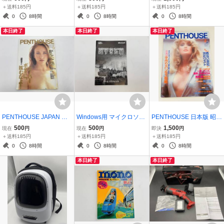
桂銀淑/小牧彩里/中村基子/
スペシャル 付録
サーラ・ナーガ2 竜手帳
＋送料185円
＋送料185円
＋送料185円
西田ひかる/田中みゆき/村
0
8時間
0
8時間
0
8時間
上麗奈
本日終了
本日終了
本日終了
PENTHOUSE JAPAN ペ
Windows用 マイクロソフ
PENTHOUSE 日本版 昭和
ントハウス・ジャパン 19
ト クロースコンバット 遠
60年4月号(ペントハウス)
500
500
1,500
現在
円
現在
円
即決
円
95年5月号 遠藤賀子/Norik
すぎた橋 取扱説明書の
＋送料185円
＋送料185円
＋送料185円
o(浜田範子)/吉岡稔真/Nell
み 中古品
0
8時間
0
8時間
0
8時間
y
本日終了
本日終了