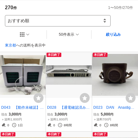
270
1
〜
50
件/
270
件
件
おすすめ順
50件表示
絞り込み
東京都
への送料を表示中
本日終了
本日終了
D043 【動作未確認】F
D028 【通電確認済み】
D023 DAN Anastigmat
N006570 ここひえ R4
DSP1024P エフェクタ
1：45 40㎜
3,000
3,000
5,000
現在
円
現在
円
現在
円
茶箱 2個セット 卓上
ー
＋送料1,600円
＋送料1,600円
＋送料700円
冷風扇 卓上クーラー 扇風
0
1日
0
8時間
0
8時間
機 USB給電式 省エネ 軽
本日終了
本日終了
本日終了
量