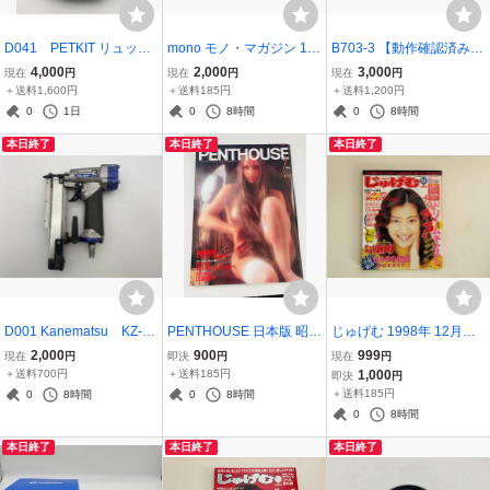
D041 PETKIT リュック
mono モノ・マガジン 19
B703-3 【動作確認済み・
タイプ リュック キャリー
82年 10月号 新製品情報
美品】10.8V充電式電動の
4,000
2,000
3,000
現在
円
現在
円
現在
円
バッグ 通気 軽量 猫用 小
こぎり DN-108VA FIR
＋送料1,600円
＋送料185円
＋送料1,200円
型犬用 ペット用品 ペット
ST
0
1日
0
8時間
0
8時間
お出かけ 一緒にお出かけ
本日終了
本日終了
本日終了
ホワイト
D001 Kanematsu KZ-35
PENTHOUSE 日本版 昭和
じゅげむ 1998年 12月号
P 常圧ピンネイラ
58年7月号(ペントハウス)
佐藤藍子
2,000
900
999
現在
円
即決
円
現在
円
■長嶋茂雄 江波杏子■グラ
＋送料700円
＋送料185円
1,000
即決
円
ビア 総合誌
＋送料185円
0
8時間
0
8時間
0
8時間
本日終了
本日終了
本日終了