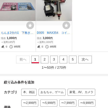
らんま2分の1 下敷き 2
D005 MAX354 コイル
枚セット
ネイラ
1,000
3,000
現在
円
現在
円
＋送料185円
＋送料1,000円
0
8時間
0
8時間
前へ
1
2
3
4
5
次へ
1
〜
50
件 /
270
件
絞り込み条件を追加
カテゴリ
本、雑誌
おもちゃ、ゲーム
家電、AV、カメラ
〜2,999円
〜5,999円
〜7,999円
〜9,999円
価格