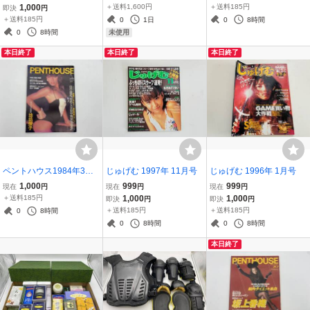
ラミックシルバー 15畳対
1,000
＋送料1,600円
＋送料185円
即決
円
応 HEPAフィルター リモ
＋送料185円
0
1日
0
8時間
コン付
0
8時間
未使用
本日終了
本日終了
本日終了
ペントハウス1984年3月
じゅげむ 1997年 11月号
じゅげむ 1996年 1月号
号 池坊保子/ミック・ジ
1,000
999
999
現在
円
現在
円
現在
円
ャガー/高橋幸宏/瀬川亜紗
＋送料185円
1,000
1,000
即決
円
即決
円
美
＋送料185円
＋送料185円
0
8時間
0
8時間
0
8時間
本日終了