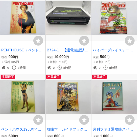
PENTHOUSE（ペントハ
B724-1 【通電確認済
ハイパープレイステーシ
ウス）日本版 1988年3月
み】ビデオデッキ Hi-Fi
ョン 4 1999 【巻頭特集】
900
10,000
500
現在
円
現在
円
現在
円
【発行】講談社
マックロード NV-880H
モンスターファーム 【徹
＋送料185円
＋送料1,600円
＋送料185円
D
底攻略】ファイナルファ
0
8時間
0
8時間
0
8時間
ンタジーⅧ ソニーマガジ
本日終了
本日終了
本日終了
ンズ
ペントハウス1988年4月
攻略本 ガイドブック
月刊ファミ通攻略スペシ
号 工藤静香/堀江しのぶ/
ゲームボーイ通信 攻略
ャル 8月号 付録 サン
600
800
1,000
現在
円
現在
円
現在
円