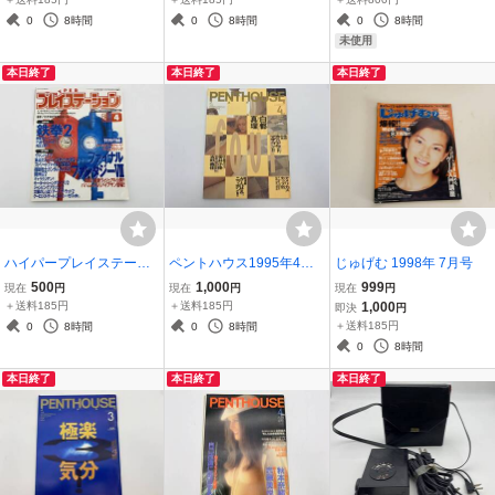
ふろく
0
8時間
0
8時間
0
8時間
未使用
本日終了
本日終了
本日終了
ハイパープレイステーシ
ペントハウス1995年4月
じゅげむ 1998年 7月号
ョン1996年4月号 鉄拳2/
号 白都真理/舘ひろし/篠
500
1,000
999
現在
円
現在
円
現在
円
ヴァンパイア/闘神伝 付
宮知世/安井小径/吉野美佳/
＋送料185円
＋送料185円
1,000
即決
円
録なし
松田一穂/吉岡ちひろ
＋送料185円
0
8時間
0
8時間
0
8時間
本日終了
本日終了
本日終了