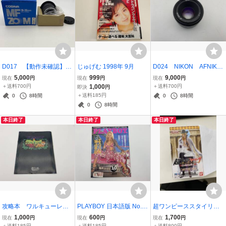
D017 【動作未確認】C
じゅげむ 1998年 9月
D024 NIKON AFNIKK
OSINA 19-35㎜ F3.5-
OR レンズ 50㎜ 1:1:
5,000
999
9,000
現在
円
現在
円
現在
円
4.5 MC
8
＋送料700円
1,000
＋送料700円
即決
円
＋送料185円
0
8時間
0
8時間
0
8時間
本日終了
本日終了
本日終了
攻略本 ワルキューレの
PLAYBOY 日本語版 No.2
超ワンピーススタイリン
伝説 Vol.1 マル勝PCエ
20 1993年10月号 集英
グ 愛と情熱の国へ キ
1,000
600
1,700
現在
円
現在
円
現在
円
ンジン1990年9月号 付録
社 プレイボーイ
ャベンディッシュ
＋送料185円
＋送料185円
＋送料800円