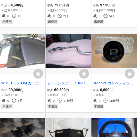
ロショップ】ステアリン
コ REV-J QRT バケットシ
イプ丸目インプFフェンダ
64,680
79,651
97,900
即決
円
即決
円
即決
円
グ レースモデル 32.5Φ フ
ート 1脚 ブラック 黒 国内
ー（受注生産品）*送料別
＋送料1,650円
＋送料4,400円
＋送料13,200円
ラット スエード PD258
正規品＆メーカー直送
途
0
1日
0
2日
0
5日
未使用
未使用
未使用
WRC CUSTOM カーボン
ラ・アンスポーツ JWRC
Prodrive コンペティショ
ルーフシェル VAB/VAG用
CUSTOM スーパー1690
ンステアリング用 (ディー
99,000
69,300
6,600
即決
円
即決
円
即決
円
Carbon roof shell for SUB
リヤマフラー スズキ スイ
プ) ホーンボタン 新品 正
＋送料11,000円
＋送料3,300円
＋送料430円
ARU WRX STi VAB/VAG
フト スポーツ HT81S型専
規品 レターパック430対
0
4日
0
17時間
0
16時間
受注生産品
用
応
未使用
未使用
未使用