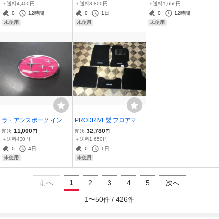
イプ【ポン付】フロント
ハッチウイング ワイパー
ーボトル マルティニスト
＋送料4,400円
＋送料8,800円
＋送料1,650円
ブリスターフェンダー 左
仕様 （FRP/未塗装品）
ライプ
0
12時間
0
1日
0
12時間
右SET 受注生産品 別途送
GRB/GRF型用*送料別
未使用
未使用
未使用
料
途 *受注生産品
ラ・アンスポーツ インプ
PRODRIVE製 フロアマッ
レッサ GC8/GF8型用 カス
ト黒 5枚1台分 インプレ
11,000
32,780
即決
円
即決
円
タムピンク フロントオー
ッサGG丸目ワゴン （受
＋送料430円
＋送料1,650円
ナメント
注生産品） *送料別途
0
4日
0
1日
未使用
未使用
前へ
1
2
3
4
5
次へ
1
〜
50
件 /
426
件