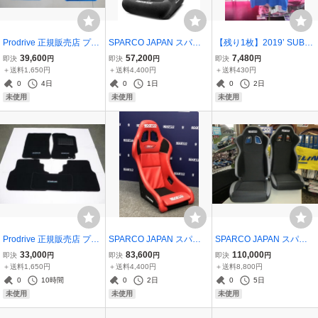
Prodrive 正規販売店 プロ
SPARCO JAPAN スパル
【残り1枚】2019’ SUBA
ドライブ フロアマット ス
コ SPRINT+ バケットシー
RU MOTARSPORTS USA
39,600
57,200
7,480
即決
円
即決
円
即決
円
バル インプレッサ GD型
ト 1脚 黒/ファブリック お
POLO シャツ サイズXL
＋送料1,650円
＋送料4,400円
＋送料430円
MT車用 前後5枚組 黒／青
取寄品 国内正規品＆メー
0
4日
0
1日
0
2日
ステッチ(特注色)
カー直送
未使用
未使用
未使用
Prodrive 正規販売店 プロ
SPARCO JAPAN スパル
SPARCO JAPAN スパル
ドライブ フロアマット ス
コ REV-J SKY 赤 バケッ
コ R100J リクライングバ
33,000
83,600
110,000
即決
円
即決
円
即決
円
バル インプレッサ GC8
トシート 1脚 合皮レザー
ケットシート 2脚セット
＋送料1,650円
＋送料4,400円
＋送料8,800円
後期型用 前後5枚組 黒／
シート 国内正規品＆メー
黒/グレー お取り寄せ品
0
10時間
0
2日
0
5日
黒ステッチ(通常色)
カー直送
【国内正規品＆メーカー
未使用
未使用
未使用
直送】