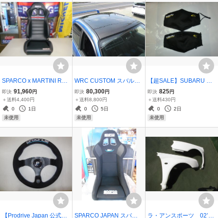
SPARCO x MARTINI RAC
WRC CUSTOM スバルイ
【超SALE】SUBARU MO
ING スパルコ R100 SKY
ンプレッサ GDA/B型用 カ
TORSPORTS USA FACE
91,960
80,300
825
即決
円
即決
円
即決
円
リクライングバケットシ
ーボンルーフシェル 純正
MASK HOONIGANブラッ
＋送料4,400円
＋送料8,800円
＋送料430円
ート 1脚 黒／合皮 マルテ
ベンチ用 穴なし 受注生産
ク フリーサイズ（大人
0
1日
0
5日
0
2日
ィニレーシング 国内正規
品
用）2枚1組 レターパック
未使用
未使用
未使用
品＆メーカー直送
430
【Prodrive Japan 公式プ
SPARCO JAPAN スパル
ラ・アンスポーツ 02’タ