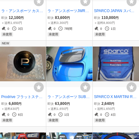
ラ・アンスポーツ カスタ
ラ・アンスポーツJWRC
SPARCO JAPAN スパル
ムピンクオーナメント エ
CUSTOM EURO RACE
コ R100J リクライングバ
12,100
83,600
110,000
即決
円
即決
円
即決
円
ンブレム フロントのみ ス
R'S ZC/ZD72S型用 リヤ
ケットシート 2脚セット
＋送料1,650円
＋送料3,300円
＋送料8,800円
バル インプレッサ GD タ
ウイング タイプ4 カーボ
黒/赤 国内正規品＆メーカ
0
3日
0
7時間
0
1日
カの目 F・G型用 セダン
ン製
ー直送
未使用
未使用
未使用
ワゴン共通
NEW
Prodrive フラットステア
ラ・アンスポーツ SUBAR
SPARCO X MARTINI RA
リング用 ホーンボタン 新
U インプレッサ GR・G
CING スパルコ スポーツ
6,600
63,800
2,640
即決
円
即決
円
即決
円
品 正規品 レターパック+4
V型用 カーボンインター
サック SPORTSACK マル
＋送料430円
＋送料1,650円
＋送料1,650円
30円対応
クーラーフード（純正形
ティニストライプ入り
0
6日
0
1日
0
4日
状）送料別途 受注生産品
未使用
未使用
未使用