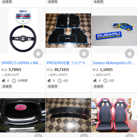
装 受注生産品 送料別
送
未使用
未使用
未使用
途
SPARCO JAPAN x MARTI
PRODRIVE製 フロアマッ
Subaru Motorsports USA
NI RACING スパルコ 正規
ト本体黒で縁取りが青 5
オフィシャルチーム ステ
3,799
39,710
1,100
即決
円
即決
円
即決
円
品 ホーンボタンエンブレ
枚1台分（GC8型後期）
ッカー2枚 1set レターパ
＋送料430円
＋送料1,650円
＋送料430円
ムのみ
（受注生産品） *送料別
ック430
0
10時間
0
4日
0
2日
途
未使用
未使用
未使用