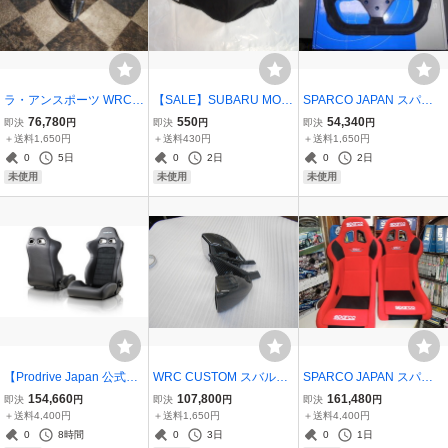
ラ・アンスポーツ WRC C
【SALE】SUBARU MOT
SPARCO JAPAN スパル
USTOM カーボンエアロ
ORSPORTS USA FACE
コ 正規品 P310 スエード
76,780
550
54,340
即決
円
即決
円
即決
円
ミラー インプレッサ GD
MASK （色-黒）フリーサ
ホーンスイッチボタン付
＋送料1,650円
＋送料430円
＋送料1,650円
丸目型用 02'タイプ WRC
イズ（大人）限定品 1枚
ステアリング
0
5日
0
2日
0
2日
受注生産品 送料別途
レターパック430
未使用
未使用
未使用
【Prodrive Japan 公式プ
WRC CUSTOM スバル
SPARCO JAPAN スパル
ロショップ】ツーリング
インプレッサ GD用 03
コ REV-J QRT バケットシ
154,660
107,800
161,480
即決
円
即決
円
即決
円
シート 本革仕様 リクライ
～07タイプ カーボンエ
ート 2脚セット レッド 赤
＋送料4,400円
＋送料1,650円
＋送料4,400円
ニング 受注生産 送料別途
アロミラー クリア未塗
国内正規品＆メーカー直
0
8時間
0
3日
0
1日