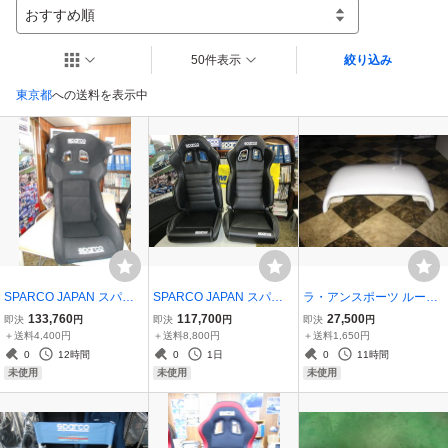
おすすめ順
50件表示
絞り込み
東京都
への送料を表示中
SPARCO JAPAN スパル
SPARCO JAPAN スパル
ラ・アンスポーツ ルーフ
コ CIRCUIT QRT 黒 バケ
コ R100J SKY リクライン
スクープ ベンチレーショ
133,760
117,700
27,500
即決
円
即決
円
即決
円
ットシート 1脚 国内正規
グバケットシート 2脚セ
ン LOWタイプ GDインプ
＋送料4,400円
＋送料8,800円
＋送料1,650円
品＆メーカー直送
ット 黒／合皮 お取り寄せ
型用 FRP 未塗装品
0
12時間
0
1日
0
11時間
品 国内正規品＆メーカー
未使用
未使用
未使用
直送