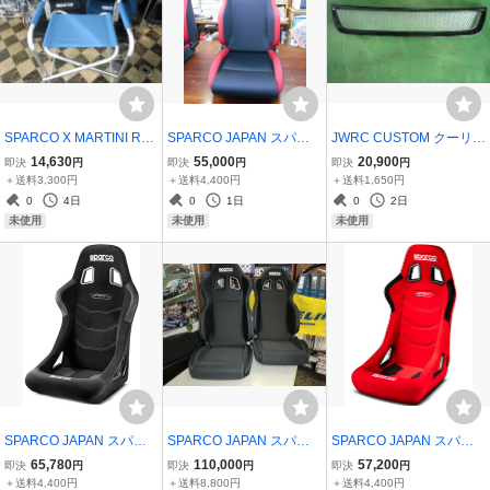
SPARCO X MARTINI RA
SPARCO JAPAN スパル
JWRC CUSTOM クーリン
CING パドックチェア（ブ
コ R100J リクライングバ
グスポーツグリル スズキ
14,630
55,000
20,900
即決
円
即決
円
即決
円
ルー）1脚 背にMartini Ra
ケットシート 1脚 黒／赤
スイフトスポーツ ZC31S
＋送料3,300円
＋送料4,400円
＋送料1,650円
cing ストライプ入り お取
国内正規品＆メーカー直
型専用
0
4日
0
1日
0
2日
り寄せ品
送
未使用
未使用
未使用
SPARCO JAPAN スパル
SPARCO JAPAN スパル
SPARCO JAPAN スパル
コ SPRINT+L 大きめバケ
コ R100J リクライングバ
コ SPRINT+ バケットシー
65,780
110,000
57,200
即決
円
即決
円
即決
円
ットシート 1脚 黒/ファブ
ケットシート 2脚セット
ト 1脚 赤/ファブリック お
＋送料4,400円
＋送料8,800円
＋送料4,400円