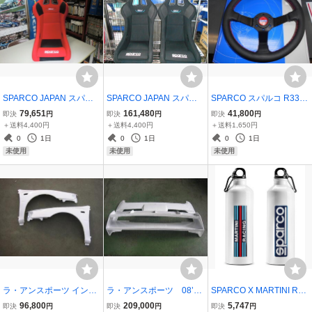
SPARCO JAPAN スパル
SPARCO JAPAN スパル
SPARCO スパルコ R330
コ REV-J QRT バケットシ
コ REV-J QRT バケットシ
CHAMPION ステアリング
79,651
161,480
41,800
即決
円
即決
円
即決
円
ート 1脚 レッド 赤 国内正
ート 2脚セット ブラック
ディープBKスポーク x パ
＋送料4,400円
＋送料4,400円
＋送料1,650円
規品＆メーカー直送
黒 国内正規品＆メーカー
ンチングレザー&レッドス
0
1日
0
1日
0
1日
直送
テッチ 国内正規品＆メー
未使用
未使用
未使用
カー直送
ラ・アンスポーツ インプ
ラ・アンスポーツ 08’タ
SPARCO X MARTINI RA
レッサ GD タカの目 06’タ
イプWRスプリッターリヤ
CING スパルコ ウォータ
96,800
209,000
5,747
即決
円
即決
円
即決
円