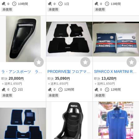
リック お取寄品 国内正規
黒/黒 国内正規品＆メーカ
取寄品 国内正規品＆メー
0
10時間
0
1日
0
13時間
品＆メーカー直送
ー直送
カー直送
未使用
未使用
未使用
ラ・アンスポーツ ラン
PRODRIVE製 フロアマッ
SPARCO X MARTINI RA
サー EVO 4 5 6 純正ボン
ト黒 5枚1台分レガシィ
CING コラボ REPLICA T
20,000
35,090
13,420
即決
円
即決
円
即決
円
ネット用 NASA DUCT (F
BP5型15’5月～ （受注
HROW PILLOW ネイビー
＋送料1,650円
＋送料1,650円
＋送料1,650円
RP製）受注生産*送料別
生産品） *送料別途
x1 ＆ ホワイトx1 2個1SE
0
2日
0
12時間
0
12時間
途
T マルティニストライプ
未使用
未使用
未使用
入りクッション