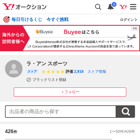
i
毎日引けるくじ 今すぐ挑戦
ログイン
ラ・アン スポーツ
評価
2,916
ストア情報
ストア
ブラックリスト登録
＋フォロー
426
1
〜
50
件/
426
件
件