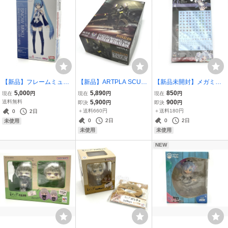
【新品】フレームミュー
【新品】ARTPLA SCULP
【新品未開封】メガミデ
ジック・ガール 雪ミク An
TURE WORKS エヴァン
バイス M.S.G PUNI☆MO
5,000
5,890
850
現在
円
現在
円
現在
円
other Color Ver. プラモデ
ゲリオン仮設5号機 “決闘
FU 雪トゥ アイデカール
送料無料
5,900
900
即決
円
即決
円
ル コトブキヤ フレームア
ベタニアベース” ヱヴァン
セット MEGAMI DEVICE
＋送料660円
＋送料180円
0
2日
ームズ・ガール 初音ミク
ゲリヲン新劇場版 プラモ
コトブキヤ 寿屋
0
2日
0
2日
未使用
デル EVANGELION
未使用
未使用
NEW