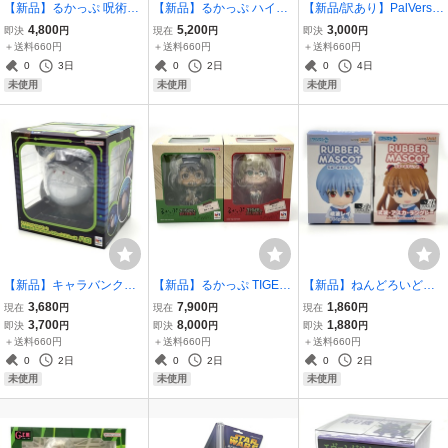
【新品】るかっぷ 呪術廻
【新品】るかっぷ ハイキ
【新品/訳あり】PalVerse
戦 狗巻棘【再販】 いぬま
ュ―!! 宮 侑 フィギュア &
Pale. Re:ゼロから始める
4,800
5,200
3,000
即決
円
現在
円
即決
円
きとげ フィギュア メガハ
サムキツネ ポンチョセッ
異世界生活 レム フィギュ
＋送料660円
＋送料660円
＋送料660円
ウス
ト みやあつむ 宮侑 メガハ
ア リゼロ ブシロード パル
0
3日
0
2日
0
4日
ウス
バース ミニ パルパレ
未使用
未使用
未使用
【新品】キャラバンクす
【新品】るかっぷ TIGER
【新品】ねんどろいどぷ
たんだーど 機動戦士Gund
& BUNNY 「鏑木・T・虎
らす 綾波レイ & 式波・ア
3,680
7,900
1,860
現在
円
現在
円
現在
円
am GQuuuuuuX ハロ フ
徹」&「バーナビー・ブル
スカ・ラングレー らばー
3,700
8,000
1,880
即決
円
即決
円
即決
円
ィギュア 貯金箱 メガハウ
ックス Jr.」 セット フィギ
ますこっと 『ヱヴァンゲ
＋送料660円
＋送料660円
＋送料660円
ス ガンダム ジークアクス
ュア メガハウス タイバニ
リヲン新劇場版』 フィギ
0
2日
0
2日
0
2日
ュアセット
未使用
未使用
未使用