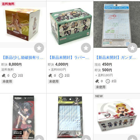
送料無料
【新品/少し箱破損有り】
【新品未開封】ラバーマ
【新品未開封】ガンダム
POP UP PARADE ホロ 豊
スコット バディコレ 鬼滅
デカールNo.140 機動戦士
8,000
4,000
450
即決
円
即決
円
現在
円
作ビジュアルVer. L size
の刃 Vol.4 【BOX】【再
Gundam GQuuuuuuX汎
送料無料
＋送料660円
500
即決
円
フィギュア グッドスマイ
販品】 メガハウス
用2 ガンプラ GUNDAM
＋送料180円
0
2日
0
2日
ルカンパニー 正規品 フィ
ジークアクス バンダイ B
0
2日
未使用
未使用
ギュア ②
ANDAI
未使用
NEW