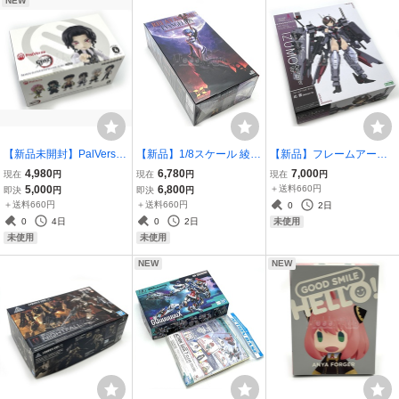
NEW
【新品未開封】PalVerse
【新品】1/8スケール 綾波
【新品】フレームアーム
鬼滅の刃 Vol.3 【BOX】 6
レイ プラスチックモデル
ズ・ガール 出雲 Destroye
4,980
6,780
7,000
現在
円
現在
円
現在
円
種セット 甘露寺・無一
キット X-PLUS（エクス
r Ver. プラモデル 寿屋 KO
5,000
6,800
＋送料660円
即決
円
即決
円
郎・悲鳴嶼・伊黒・不死
プラス） 新世紀エヴァン
TOBUKIYA コトブキヤ M
＋送料660円
＋送料660円
0
2日
川・鬼舞辻無惨 パルバー
ゲリオン プラモデル EVA
SG 新品在庫 3
0
4日
0
2日
未使用
ス フィギュア
NGELION
未使用
未使用
NEW
NEW