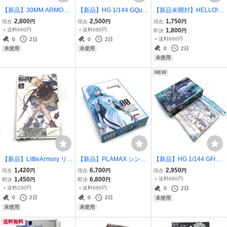
【新品】30MM ARMORE
【新品】HG 1/144 GQuu
【新品未開封】HELLO! G
D CORE VI FIRES OF RU
uuuuX プラモデル本体 +
OOD SMILE アーニャ・フ
2,800
2,500
1,750
現在
円
現在
円
現在
円
BICON RaD CC-2000 OR
アクションベース7 [クリ
ォージャー フィギュア S
＋送料660円
＋送料660円
1,800
即決
円
BITER ナイトフォール プ
アカラー] 機動戦士Gunda
PY×FAMILY スパイファミ
＋送料660円
0
2日
0
2日
ラモデル アーマードコア
m GQuuuuuuXシールセッ
リー グッドスマイルカン
0
2日
未使用
未使用
バンダイスピリッツ
ト のセット
パニー
未使用
NEW
【新品】LittleArmory リト
【新品】PLAMAX シン・
【新品】HG 1/144 GFreD
ルアーモリー 一〇〇式機
エヴァンゲリオン劇場版
プラモデル本体 + アクシ
1,420
6,700
2,950
現在
円
現在
円
現在
円
関短銃タイプ プラモデル
綾波レイ ロングヘアVer.
ョンベース7 [クリアカラ
1,450
6,800
＋送料660円
即決
円
即決
円
LA109 トミーテック ミニ
プラモデル グッドスマイ
ー] 機動戦士Gundam GQu
＋送料230円
＋送料660円
0
2日
チュア
ルカンパニー マックスフ
uuuuuXシールセット の
0
2日
0
2日
未使用
ァクトリー
セット
未使用
未使用
送料無料