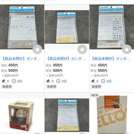
【新品未開封】ガンダム
【新品未開封】ガンダム
【新品未開封】ガンダム
デカールNo.29 HGUC 1/1
デカールNo.38 HGUC 1/1
デカールNo.139 機動戦士
450
450
450
現在
円
現在
円
現在
円
44 ジオン軍MS用2 ガンプ
44 ジオン軍MS用3 ガンプ
Gundam GQuuuuuuX汎
500
500
500
即決
円
即決
円
即決
円
ラ GUNDAM バンダイ BA
ラ GUNDAM バンダイ BA
用1 ガンプラ GUNDAM
＋送料180円
＋送料180円
＋送料180円
NDAI
NDAI
ジークアクス バンダイ B
0
2日
0
2日
0
2日
ANDAI
未使用
未使用
未使用
NEW