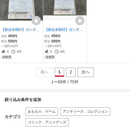
【新品未開封】ガンダム
【新品未開封】ガンダム
デカールNo.141 機動戦士
デカールNo.142 機動戦士
450
450
現在
円
現在
円
ガンダムSEED FREEDO
ガンダムSEED FREEDO
500
500
即決
円
即決
円
M汎用1 ガンプラ GUNDA
M汎用2 ガンプラ GUNDA
＋送料180円
＋送料180円
M バンダイ BANDAI
M バンダイ BANDAI
0
4日
0
4日
未使用
未使用
前へ
1
2
次へ
1
〜
50
件 /
75
件
絞り込み条件を追加
おもちゃ、ゲーム
アンティーク、コレクション
カテゴリ
コミック、アニメグッズ