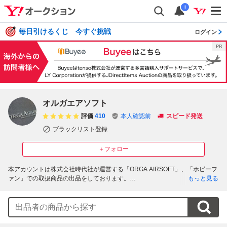
i
毎日引けるくじ 今すぐ挑戦
ログイン
オルガエアソフト
評価
410
本人確認前
スピード発送
ブラックリスト登録
＋フォロー
本アカウントは株式会社時代社が運営する「ORGA AIRSOFT」、「ホビーフ
ァン」での取扱商品の出品をしております。

もっと見る
16時以降にご決済完了となった場合は翌営業日での発送となります。予めご
了承ください。

■店舗につきまして
