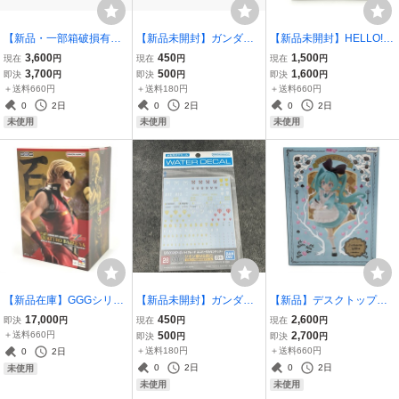
【新品・一部箱破損有
【新品未開封】ガンダム
【新品未開封】HELLO! G
り】るかっぷ ハイキュ―!!
デカールNo.37 HGUC 1/1
OOD SMILE 式波・アス
3,600
450
1,500
現在
円
現在
円
現在
円
孤爪研磨【再販】 フィギ
44 地球連邦軍MS用2 ガン
カ・ラングレー フィギュ
3,700
500
1,600
即決
円
即決
円
即決
円
ュア メガハウス こづめけ
プラ GUNDAM バンダイ
ア ヱヴァンゲリヲン新劇
＋送料660円
＋送料180円
＋送料660円
んま
BANDAI
場版 EVANGELION グッ
0
2日
0
2日
0
2日
ドスマイルカンパニー
未使用
未使用
未使用
【新品在庫】GGGシリー
【新品未開封】ガンダム
【新品】デスクトップフ
ズ 機動戦士Zガンダム ク
デカールNo.28 HGUC 1/1
ェアリー 初音ミク 不思議
17,000
450
2,600
即決
円
現在
円
現在
円
ワトロ・バジーナ【限定
44 ジオン軍MS用1 ガンプ
の国ver. フィギュア TENI
＋送料660円
500
2,700
即決
円
即決
円
復刻版】 シャア・アズナ
ラ GUNDAM バンダイ BA
TOL フリュー FURYU 2
＋送料180円
＋送料660円
0
2日
ブル メガハウス 正規品 フ
NDAI
0
2日
0
2日
未使用
ィギュア
未使用
未使用