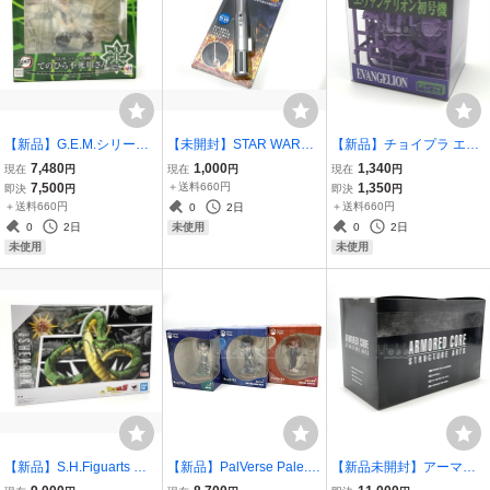
【新品】G.E.M.シリーズ
【未開封】STAR WARS
【新品】チョイプラ エヴ
鬼滅の刃 てのひら不死川
ミニネオンライトセイバ
ァンゲリオン初号機 プラ
7,480
1,000
1,340
現在
円
現在
円
現在
円
さん【再販】 フィギュア
ー BLUE スターウォーズ
モデル エムアイモルデ EV
7,500
＋送料660円
1,350
即決
円
即決
円
メガハウス
ネオンライト
ANGELION
＋送料660円
＋送料660円
0
2日
0
2日
0
2日
未使用
未使用
未使用
【新品】S.H.Figuarts 神
【新品】PalVerse Pale.
【新品未開封】アーマー
龍 フィギュア バンダイス
劇場版『チェンソーマン
ド・コア ストラクチャー