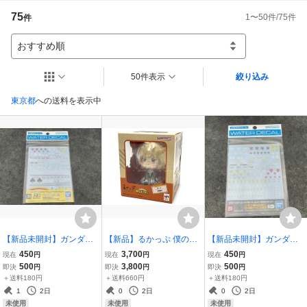
オルガエアソフト楽天市場

75
1
〜
50
件/
75
件
件
ホビーファン楽天市場店

【営業日】平日11時～17時（土日祝日は休業日となります）
おすすめ順
50件表示
絞り込み
東京都
への送料を表示中
【新品未開封】ガンダム
【新品】るかっぷ 僕のヒ
【新品未開封】ガンダム
デカールNo.39 HGUC 1/1
ーローアカデミア 爆豪勝
デカールNo.30 HGUC 1/1
450
3,700
450
現在
円
現在
円
現在
円
44 ジオン軍MS用4 ガンプ
己【再販】 フィギュア メ
44 地球連邦軍MS用1 ガン
500
3,800
500
即決
円
即決
円
即決
円
ラ GUNDAM バンダイ BA
ガハウス
プラ GUNDAM バンダイ
＋送料180円
＋送料660円
＋送料180円
NDAI
BANDAI
1
2日
0
2日
0
2日
未使用
未使用
未使用