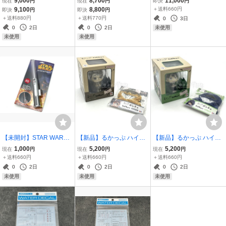
9,000
8,700
11,000
現在
円
現在
円
即決
円
ピリッツ DRAGON BALL
レゼ篇』 レゼ・早川ア
アーツ ノンスケールプラ
9,100
8,800
＋送料660円
即決
円
即決
円
ドラゴンボール シェンロ
キ・天使の悪魔 フィギュ
スチックモデルキット シ
＋送料880円
＋送料770円
0
3日
ン BANDAI SPIRITS
ア セット ブシロード パル
リーズ Vol.１ ARMORED
0
2日
0
2日
未使用
バースパレ
CORE
未使用
未使用
【未開封】STAR WARS
【新品】るかっぷ ハイキ
【新品】るかっぷ ハイキ
ミニネオンライトセイバ
ュ―!! 宮 治 フィギュア &
ュ―!! 山口 忠 フィギュア
1,000
5,200
5,200
現在
円
現在
円
現在
円
ー RED スターウォーズ
サムキツネ ポンチョセッ
& ヤマグチガラス ポンチ
＋送料660円
＋送料660円
＋送料660円
ネオンライト
ト みやおさむ 宮治 メガハ
ョセット やまぐちただし
0
2日
0
2日
0
2日
ウス
山口忠 メガハウス
未使用
未使用
未使用