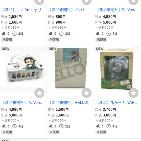
【新品】LittleArmory リト
【新品未開封】メガミデ
【新品未開封】PalVerse
ルアーモリー メガミデバ
バイス M.S.G ユグドラシ
鬼滅の刃 Vol.2 【BOX】 6
1,580
850
4,980
現在
円
現在
円
現在
円
イス用銃の持ち手（ホワ
ス ガルム・リッパー アイ
種セット 煉獄・アカザ・
1,600
900
5,000
即決
円
即決
円
即決
円
イト） LA-OP21 トミーテ
デカールセット MEGAMI
カナヲ・胡蝶・宇随・玄
＋送料230円
＋送料180円
＋送料660円
ック ミニチュア プラモデ
DEVICE コトブキヤ 寿屋
弥 パルバース フィギュア
0
2日
0
2日
0
4日
ル
コレクション
未使用
未使用
未使用
NEW
NEW
NEW
【新品未開封】PalVerse
【新品未開封】HELLO! G
【新品】るかっぷ NARUT
鬼滅の刃 Vol.1 【BOX】 6
OOD SMILE 綾波レイ フ
O-ナルト- 疾風伝 はたけ
4,980
1,500
3,700
現在
円
現在
円
現在
円
種セット 炭治郎・禰豆
ィギュア ヱヴァンゲリヲ
カカシ【再販】 メガハウ
5,000
1,600
3,800
即決
円
即決
円
即決
円
子・善逸・伊之助・義
ン新劇場版 EVANGELION
ス フィギュア ②
＋送料660円
＋送料660円
＋送料660円
勇・累 パルバース フィギ
グッドスマイルカンパニ
0
4日
0
2日
0
4日
ュア コレクション
ー
未使用
未使用
未使用