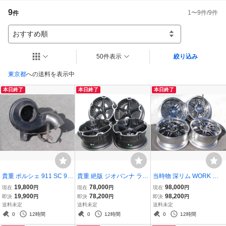
9
1
〜
9
件/
9
件
件
おすすめ順
50件表示
絞り込み
東京都
への送料を表示中
本日終了
本日終了
本日終了
貴重 ポルシェ 911 SC 93
貴重 絶版 ジオバンナ ラダ
当時物 深リム WORK ヴ
0 1979年 ブロアモータ
ー5 8.5J 10J 114.3-5H ク
ァリアンツァ T1S 8J 9J
19,800
78,000
98,000
現在
円
現在
円
現在
円
ー ブロアファン 純正
ラウン アリスト レクサス
クラウン シーマ マークX
19,900
78,200
98,200
即決
円
即決
円
即決
円
GS アルファード ヴェル
ソアラ ヴェルファイア S1
送料未定
送料未定
送料未定
ファイア フーガ V35 V36
5 BBS LM マイスターS1
0
12時間
0
12時間
0
12時間
V37
エクイップ VS-KF