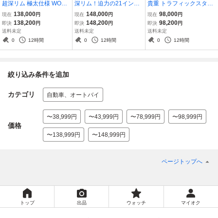
超深リム 極太仕様 WORK
深リム！迫力の21インチ
貴重 トラフィックスター
シュヴァート SC1 9.5J 1
ブレイトン スピリッツ 9J
VZ 8.5J 9.5J 112-5H ベン
138,000
148,000
98,000
現在
円
現在
円
現在
円
0.5J クラウン マジェスタ
10.5J PCD120-5H BMW
ツ CLS Eクラス Sクラス
138,200
148,200
98,200
即決
円
即決
円
即決
円
アルファード レクサス G
5 6 7シリーズ LS LC BBS
BMW VW ゴルフ アウディ
送料未定
送料未定
送料未定
S BBS LM RS VS-KF マイ
LM 純正 アルピナ ACシュ
A3 A4 A6 TE37 OZ BBS L
0
12時間
0
12時間
0
12時間
スターS1 SC4
ニッツァー RS
M 純正 AMG
絞り込み条件を追加
カテゴリ
自動車、オートバイ
〜38,999円
〜43,999円
〜78,999円
〜98,999円
価格
〜138,999円
〜148,999円
ページトップへ
トップ
出品
ウォッチ
マイオク