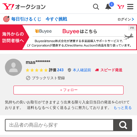
i
毎日引けるくじ 今すぐ挑戦
ログイン
mas********
評価
243
本人確認前
スピード発送
ブラックリスト登録
＋フォロー
気持ちの良いお取引ができますよう出来る限り入金日当日の発送を心がけて
おります。　送料もなるべく安く送るように努力しております。 ご相談や交
もっと見る
渉、個人情報を含むご質問などなど有りましたら商品タイトルまたは商品Ｉ
Ｄを記載のうえ　masa911rsr@xj.commufa.jp　にご連絡頂ければご対応させ
て頂きます。　それでは、よろしくお願い致します。