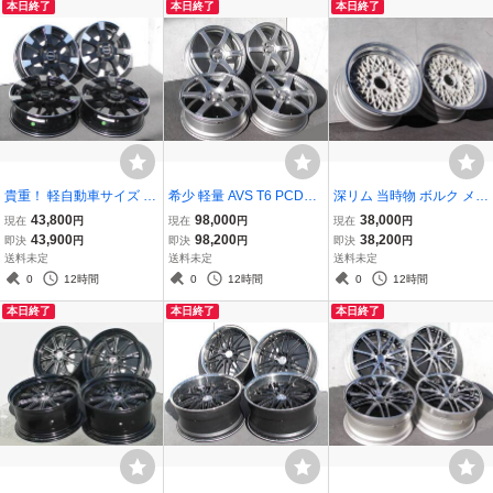
本日終了
本日終了
本日終了
貴重！ 軽自動車サイズ E
希少 軽量 AVS T6 PCD10
深リム 当時物 ボルク メッ
SEEX ES16 5.5J PCD100
0 7.5J +48 レガシィ イン
シュ 7J+14 114.3-4H 2本
43,800
98,000
38,000
現在
円
現在
円
現在
円
-4H ムーブ エブリィ N-B
プレッサ フォレスター プ
AE86 カリーナ カプチー
43,900
98,200
38,200
即決
円
即決
円
即決
円
OX コペン デイズ ワゴン
リウス カルディナ 86 BR
ノ アルト ハコスカ GX71
送料未定
送料未定
送料未定
R ラパン TE37 LM BBS R
Z STI BBS LM TE37 CE28
SSR TE37 ワタナベ ハヤ
0
12時間
0
12時間
0
12時間
S 純正 ハイエース
純正
シ ロンシャン
本日終了
本日終了
本日終了