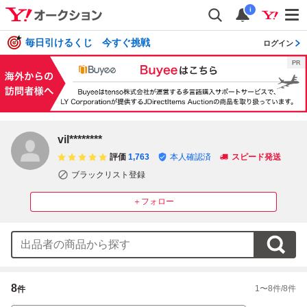
i
毎日引けるくじ 今すぐ挑戦
ログイン
vil********
評価
1,763
本人確認済
スピード発送
ブラックリスト登録
＋フォロー
8
1
〜
8
件/
8
件
件