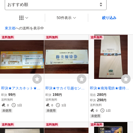
おすすめ順
50件表示
絞り込み
東京都
への送料を表示中
送料無料
送料無料
送料無料
即決★アスカネット★株
即決★サカイ引越センタ
即決★南海電鉄★優待チ
主優待★マイブック★100
ー★株主優待★a
ケット★未使用★送料無
99
198
280
即決
円
即決
円
現在
円
0円分
料
送料無料
送料無料
298
即決
円
送料無料
0
1日
0
1日
0
1日
未使用
未使用
未使用
送料無料
送料無料
送料無料