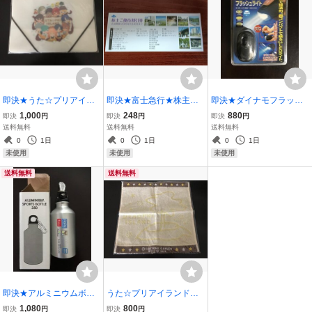
即決★うた☆プリアイラ
即決★富士急行★株主優
即決★ダイナモフラッシ
ンド★書類フォルダー★
待★優待割引券
ュライト★LED★手回し
1,000
248
880
即決
円
即決
円
即決
円
株主優待★ブロッコリー
★FJK-D001BK★b
送料無料
送料無料
送料無料
★非売品
0
1日
0
1日
0
1日
未使用
未使用
未使用
送料無料
送料無料
即決★アルミニウムボト
うた☆プリアイランド★
ル★350ml★西武★ペペ
ハンドタオル★非売品★
1,080
800
即決
円
即決
円