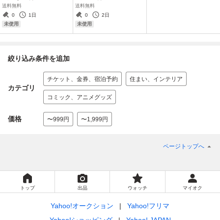
★限定
株主優待★ブロッコリー
送料無料
送料無料
0
1日
0
2日
未使用
未使用
絞り込み条件を追加
チケット、金券、宿泊予約
住まい、インテリア
カテゴリ
コミック、アニメグッズ
価格
〜999円
〜1,999円
ページトップへ
トップ
出品
ウォッチ
マイオク
Yahoo!オークション
Yahoo!フリマ