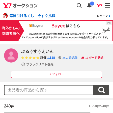
i
毎日引けるくじ 今すぐ挑戦
ログイン
ぶるうすうえいん
評価
1,118
本人確認前
スピード発送
ブラックリスト登録
＋フォロー
240
1
〜
50
件/
240
件
件