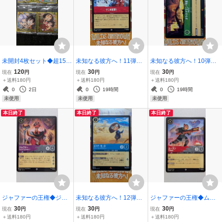
未開封4枚セット◆超15-1
未知なる彼方へ！11弾◆
未知なる彼方へ！10弾◆
0ウーブ11ブルマ＆ベジー
ナニの反撃！アクション1
ホワイトアゴニー平原10
120
30
30
現在
円
現在
円
現在
円
タ12トランクス＆孫悟天1
27/204 JA11◆スーパーレ
2/204 JA 10黄金の沼ロケ
＋送料180円
＋送料180円
＋送料180円
3サタン＆パン◆ドラゴン
アSRディズニーディズニ
ーション◆Disneyディズ
0
2日
0
19時間
0
19時間
ボールシールウエハース
ーロルカナトレーディン
ニーロルカナLorcanaレア
未使用
未使用
未使用
超絶感謝の十周年
グカードゲーム
Rタカラトミー
本日終了
本日終了
本日終了
ジャファーの王権◆ジャ
未知なる彼方へ！12弾◆
ジャファーの王権◆ムー
ファー74/204 JA8弾ロル
エドナモード149/204 JA1
ラン全速前進141/204 JA8
30
30
30
現在
円
現在
円
現在
円
カナの大サルタン◆スー
2スーパースーツデザイナ
弾ストーリーボーンヒー
＋送料180円
＋送料180円
＋送料180円