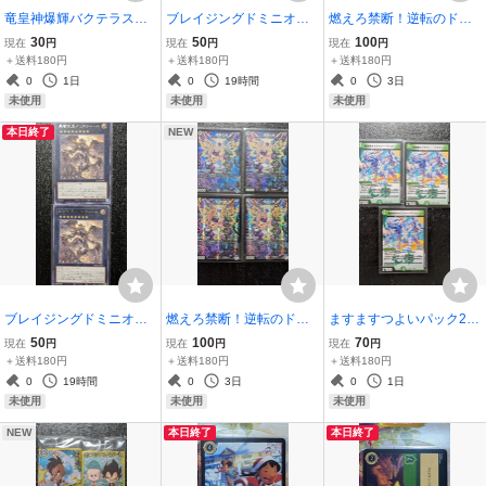
竜皇神爆輝バクテラス◆
ブレイジングドミニオン2
燃えろ禁断！逆転のドギ
リッチーモア＝ザ＝ダー
枚セット◆デスレジーナ
ラゴン革命4枚セット◆零
30
50
100
現在
円
現在
円
現在
円
ティDM23RP4X VR4/8
デーモンBLZD-JP030◆
黒の絆②DM26RP2VR5マ
＋送料180円
＋送料180円
＋送料180円
「収めてやろうか？」◆
レアR遊戯王OCGデュエ
スターオブビトレイヤル
0
1日
0
19時間
0
3日
アビスロイヤル超刺激ア
ルモンスターズBLAZING
◆デュエルマスターズア
未使用
未使用
未使用
ドレナリンパックデュエ
DOMINIONカードゲーム
ウトレイジコマンドMAX
本日終了
NEW
マ
ブレイジングドミニオン2
燃えろ禁断！逆転のドギ
ますますつよいパック25
枚セット◆黒智天至イリ
ラゴン革命4枚セット◆零
の援軍3枚◆超神羅ギャラ
50
100
70
現在
円
現在
円
現在
円
スフィールBLZD-JP048
黒の絆DM26RP2VR5マス
クシーデスティニーDM26
＋送料180円
＋送料180円
＋送料180円
ヘルヴィダム◆レアR遊戯
ターオブビトレイヤル◆
EX1VRガイアコマンドル
0
19時間
0
3日
0
1日
王OCGデュエルモンスタ
デュエルマスターズアウ
ナーズサンガイザー◆デ
未使用
未使用
未使用
ーズ天使族エクシーズ
トレイジコマンドMAX
ュエルマスターズ
NEW
本日終了
本日終了