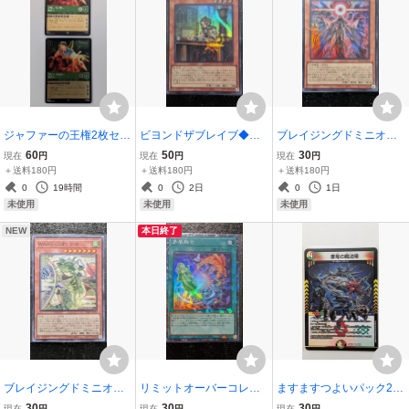
ジャファーの王権2枚セッ
ビヨンドザブレイブ◆エ
ブレイジングドミニオン
ト◆フリン・ライダー絶
クスパンションパック魔
◆見えざる手マキブエルB
60
50
30
現在
円
現在
円
現在
円
賛侵入中102/204 JA8弾ホ
救の分析者BETB-JPS09
LZD-JP018ヘカトンケイ
＋送料180円
＋送料180円
＋送料180円
イルFoil◆スーパーレアS
アダマシアアナライザー
ル◆スーパーレアSR遊戯
0
19時間
0
2日
0
1日
Rヒーロープリンスディズ
◆ウルトラレアUR遊戯王
王OCGデュエルモンスタ
未使用
未使用
未使用
ニーロルカナ
BEYONDTHEBRAVEプロ
ーズ BLAZING DOMINIO
NEW
本日終了
モ
N
ブレイジングドミニオン
リミットオーバーコレク
ますますつよいパック25
◆WAKE CUPクロBLZD-J
ションヒーローズ◆多層
の援軍◆邪尾の魔法陣デ
30
30
30
現在
円
現在
円
現在
円