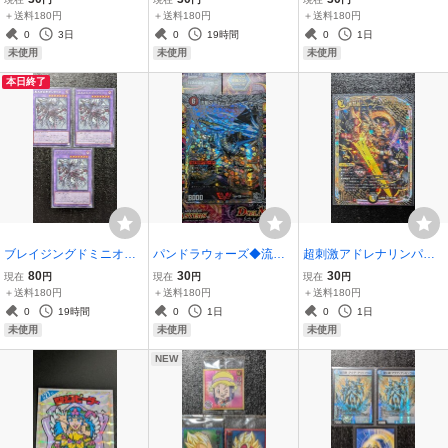
P028ウェイカップ◆遊戯
融合LOCH-JP074◆コレ
ーモンコマンドDM26EX1
＋送料180円
＋送料180円
＋送料180円
王OCGデュエルモンスタ
クターズレアCR遊戯王O
VRタマシード◆デュエル
0
3日
0
19時間
0
1日
ーズBLAZINGDOMINION
CGデュエルLIMIT OVER
マスターズドキドキ王道
未使用
未使用
未使用
スタジオダイスカードゲ
COLLECTION-THEHERO
カードゲームトレカ
本日終了
ーム
ES-
ブレイジングドミニオン3
パンドラウォーズ◆流星
超刺激アドレナリンパッ
枚セット◆見えざる手ダ
のフォーエバーカイザー
ク◆富轟皇ゴルギーニエ
80
30
30
現在
円
現在
円
現在
円
ンダロスBLZD-JP035幻
②DM25EX4 VIC TR1a◆
ンゲルスDM23RP4X OR1
＋送料180円
＋送料180円
＋送料180円
想魔族融合◆ヘカトンケ
銀トレジャー星龍王ガイ
メカエンジェルコマンド
0
19時間
0
1日
0
1日
イルRレア遊戯王OCGデ
アールリュウセイドラゴ
◆デュエルマスターズ竜
未使用
未使用
未使用
ュエルモンスターズ
ンサイキック デュエマ
皇神爆輝アビスレボ
NEW