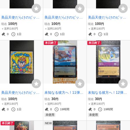
美品天使だらけのビック
美品天使だらけのビック
美品天使だらけのビック
リマン◆吉福KI総選挙40
リマン◆バロン・牛若総
リマン◆聖Gフッド総選挙
100
100
100
現在
円
現在
円
現在
円
位復刻◆ロッテLOTTE悪
選挙52位復刻◆ロッテLO
31位復刻◆ロッテLOTTE
＋送料180円
＋送料180円
＋送料180円
魔VS天使シールヘッドB
TTE悪魔VS天使シールヘ
悪魔VS天使シールヘッド
0
1日
0
1日
0
1日
M35th周年アニバーサリ
ッドBM35th周年アニバー
BM35th周年アニバーサリ
本日終了
本日終了
ーセレクションゼウス
サリーセレクション
ーセレクションルーツ
美品天使だらけのビック
未知なる彼方へ！11弾◆
未知なる彼方へ！12弾◆
リマン◆アタック一本釣
ピグレット147/204 JA11
フロゾン氷も滴るいい男5
100
30
30
現在
円
現在
円
現在
円
総選挙37位復刻◆ロッテL
ココア屋さん◆レアRホイ
9/204 JA12◆レアRスト
＋送料180円
＋送料180円
＋送料180円
OTTE悪魔VS天使シール
ルFoilディズニーDisney
ーリーボーンスーパーヒ
0
1日
0
19時間
0
19時間
ヘッドBM35th周年アニバ
ロルカナLorcanaタカラト
ーロー ディズニー ロルカ
未使用
未使用
ーサリー アンコール版
ミーTAKARATOMY
ナDisney
本日終了
NEW