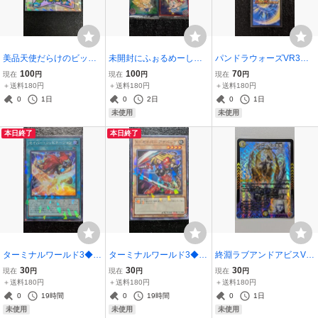
美品天使だらけのビック
未開封にふぉるめーしょ
パンドラウォーズVR3枚
リマン◆聖幻ピーター総
ん3枚セット◆GTパン孫
セット◆超兄弟！アク
100
100
70
現在
円
現在
円
現在
円
選挙27位復刻◆ロッテLO
悟空JrベジータJr超15-14-
ア・アッセンブルDM25E
＋送料180円
＋送料180円
＋送料180円
TTE悪魔VS天使シールヘ
15-16◆ドラゴンボール超
X4リキッドピープルハン
0
1日
0
2日
0
1日
ッドBM35th周年アニバー
戦士シールウエハース超
ター◆ デュエルマスター
未使用
未使用
サリーセレクション
絶感謝の十周年Z
ズ バザガベルグ
本日終了
本日終了
ターミナルワールド3◆セ
ターミナルワールド3◆X-
終淵ラブアンドアビスVR
イバーコンビネーションT
セイバーアナペレラTW03
◆ペトローバの天宝ジュ
30
30
30
現在
円
現在
円
現在
円
W03-JP005魔法カード◆
-JP006◆ノーマルパラレ
エルDM25RP4メカデルソ
＋送料180円
＋送料180円
＋送料180円
スーパーレアパラレルP+
ル遊戯王OCGデュエルモ
ルフュージョナー◆タマ
0
19時間
0
19時間
0
1日
SR遊戯王OCGデュエルモ
ンスターズTERMINAL W
シード デュエルマスター
未使用
未使用
未使用