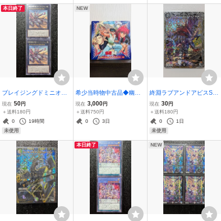
ンスターズトレカ
ORLDノーパラ戦士族P
ズ王道W～LOVE＆ABYS
本日終了
NEW
S
ブレイジングドミニオン2
希少当時物中古品◆幽遊
終淵ラブアンドアビスSR
枚セット◆超弩級砲塔列
白書カードダスステーシ
◆テラ・スザーク＜ロマ
50
3,000
30
現在
円
現在
円
現在
円
車フライングランチャーB
ョンシステムファイル◆1
ノフ.Star＞ドルスザクド
＋送料180円
＋送料750円
＋送料180円
LZD-JP044◆レアR遊戯
994年 冨樫義博スタジオ
ラゴンゾンビDM25RP4T
0
19時間
0
3日
0
1日
王OCGデュエルモンスタ
ぴえろ集英社アマダPP 蔵
R3◆銀トレジャーデュエ
未使用
未使用
ーズ BLAZING DOMINIO
馬飛影浦飯幽助
マ王道W〜LOVE＆ABYS
本日終了
NEW
N
S