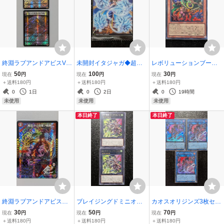
終淵ラブアンドアビスVR
未開封イタジャガ◆超サ
レボリューションブース
2枚セット◆LOVE＆ABY
イヤ人3ゴテンクスDR9-0
ター◆闇の眼を持つ幻想
50
100
30
現在
円
現在
円
現在
円
SSラブ・アンド・アビス
4ドッカンレア◆ドラゴン
師ノーフェイスRV01-JP0
＋送料180円
＋送料180円
＋送料180円
DM25RP4呪文◆デュエル
ボールZGTスーパーDRA
04◆ダークアイズイリュ
0
1日
0
2日
0
19時間
マスターズ デュエマ王道
GONBALL鳥山明バンダイ
ージョニスト遊戯王トゥ
未使用
未使用
未使用
Wトレーディングカード
ナムコ集英社
ーンウィッチクラフト
本日終了
本日終了
終淵ラブアンドアビス◆
ブレイジングドミニオン2
カオスオリジンズ3枚セッ
暗雲タル漆黒ノ魔剣エク
枚セット◆終刻竜機XIII-グ
ト◆S-Forceナイトスレイ
30
50
70
現在
円
現在
円
現在
円
スナギラグナラックモDM
ラフレイオBLZD-JP045
ヤーCORI-JP040◆スーパ
＋送料180円
＋送料180円
＋送料180円