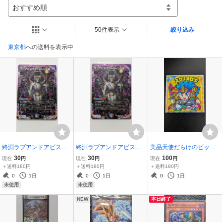
おすすめ順
50件表示
絞り込み
東京都
への送料を表示中
終淵ラブアンドアビス◆
終淵ラブアンドアビス◆
美品天使だらけのビック
アビスラブ＝ジャシン帝
アビスラブ＝ジャシン帝N
リマン◆スサノオロ士総
30
30
100
現在
円
現在
円
現在
円
②NEOクリーチャーDM2
EOクリーチャーDM25RP
選挙15位復刻◆ロッテLO
＋送料180円
＋送料180円
＋送料180円
5RP4OR1アビスロイヤル
4OR1アビスロイヤル◆オ
TTE悪魔VS天使シールヘ
0
1日
0
1日
0
1日
◆オーバーレア デュエル
ーバーレア デュエルマス
ッドBM35th周年アニバー
未使用
未使用
マスターズ王道Wトレカ
ターズ王道Wトレカ
サリーセレクション
NEW
本日終了