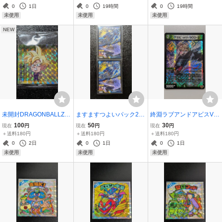
25-RP4タマシード◆VR
ドゥームズオーバー◆レ
ーレアSR遊戯王OCGデュ
0
1日
0
19時間
0
19時間
ソードソウル デュエルマ
アR遊戯王OCG機械族エ
エルモンスターズ CHAO
未使用
未使用
未使用
スターズ王道W ABYSS
クシーズカードゲーム
SORIGINSカードゲーム
NEW
未開封DRAGONBALLZ◆
ますますつよいパック25
終淵ラブアンドアビスVR
GR超サイヤ人孫悟飯 超1
の援軍2枚セット◆アクア
◆アセビwith9OD-2スノ
100
50
30
現在
円
現在
円
現在
円
5-08◆鳥山明ドラゴンボ
スペルブルーDM26EX1V
ーフェアリーテクノサム
＋送料180円
＋送料180円
＋送料180円
ール超戦士シールウエハ
Rインビンシブルオーラ呪
ライDM25RP4◆デュエル
0
2日
0
1日
0
1日
ース 超絶感謝の十周年バ
文◆王道デュエルマスタ
マスターズLOVE＆ABYS
未使用
未使用
未使用
ンダイナムコBANDAI
ーズ逆転ドキドキ
S王道W第4弾 カイザー