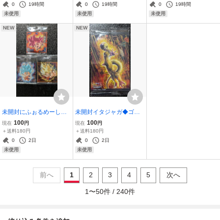
パーレアSRドリームボー
ー◆レアR仲間発明家ディ
ロープリンセス◆スーパ
0
19時間
0
19時間
0
19時間
ン魔法使いヴィランズ王
ズニーDisneyロルカナLor
ーレアSRディズニーDisn
未使用
未使用
未使用
様ディズニーロルカナ
canaトレカ
eyロルカナLORCANA
NEW
NEW
未開封にふぉるめーしょ
未開封イタジャガ◆ゴー
ん3枚セット◆孫悟空超サ
ルデンフリーザ+ゴジータ
100
100
現在
円
現在
円
イヤ人ゴッド超15-17-20-
DSR9-12ドッカンスーパ
＋送料180円
＋送料180円
22◆ドラゴンボールZGT
ーレア◆ドラゴンボールZ
0
2日
0
2日
超戦士シールウエハース
GT超DRAGON BALL鳥山
未使用
未使用
超絶感謝の十周年
明ドッカンバトルカード
前へ
1
2
3
4
5
次へ
1
〜
50
件 /
240
件