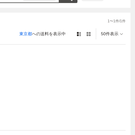
1
〜
1
件/
1
件
東京都
への送料を表示中
50件表示