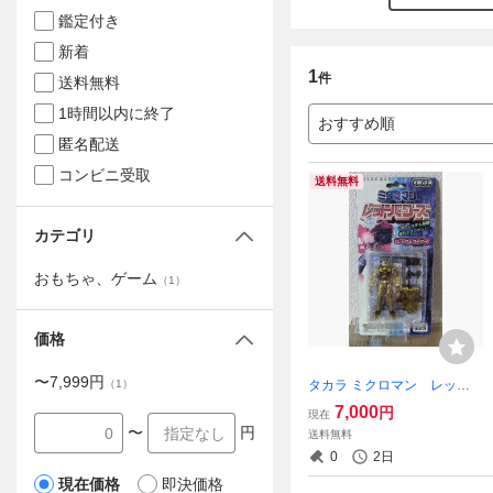
鑑定付き
新着
1
件
送料無料
1時間以内に終了
おすすめ順
匿名配送
コンビニ受取
送料無料
カテゴリ
おもちゃ、ゲーム
（
1
）
価格
〜
7,999
円
タカラ ミクロマン レッド
（
1
）
パワーズ ゴールドレザーア
7,000
円
現在
ーサー 限定
〜
円
送料無料
0
2日
現在価格
即決価格