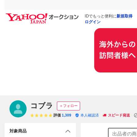
IDでもっと便利に
新規取得
ログイン
コブラ
＋フォロー
評価
1,309
本人確認済
スピード発送
対象商品