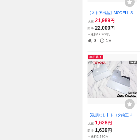
【ストア出品】MODELLIST
A モデリスタ ACR50W GSR
21,989
円
現在
50W エスティマ アエラス 後
22,000
円
即決
期 フロントスポイラー リッ
＋送料12,200円
プスポイラー ハーフスポイ
0
1日
ラー
本日終了
【破損なし】トヨタ純正 UZJ
100W ランドクルーザー ラン
1,628
円
現在
クル マッドガード マッドフ
1,639
円
即決
ラップ 泥除け フロント 左右
＋送料2,180円
76622-60070 激安魔王