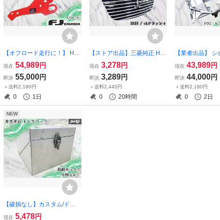
【オフロード走行に！】 HA
【ストア出品】三菱純正 H81
【業者出品】 シ
MER GSJ15W FJクルーザー
W ekクラッシィ グリル ラジ
プR FD2 K20A
54,989
3,278
43,989
円
円
円
現在
現在
現在
リカバリーポイント 牽引フ
エーターグリル フロントグ
ーン オイルパン
55,000
3,289
44,000
円
円
円
即決
即決
即決
ック カスタム ドレスアップ
リル メッキグリル MN11188
イルパン エンジ
＋送料2,180円
＋送料2,440円
＋送料2,180円
3500kg 脱出 部品 パーツ
6 激安魔王 ノーマル
CIVIC TYPE 
0
1日
0
20時間
0
2日
NEW
【破損なし】カスタム/ドレ
スアップ 収納ボックス 小物
5,478
円
現在