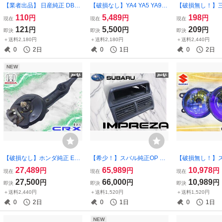
【業者出品】 日産純正 DBA-
【破損なし】YA4 YA5 YA9 Y
【破損無し！】三
ML21S ルークス ハイウェイ
AM エクシーガ フロント ス
W ekワゴン グ
110
5,489
198
円
円
円
現在
現在
現在
スター リア サスペンション
カッフプレート 左右セット
ターグリル フロ
121
5,500
209
円
円
円
即決
即決
即決
ショック 2本 41800-82K00
カスタム/ドレスアップ 激安
450A 3838-0
＋送料2,180円
＋送料2,180円
＋送料2,440円
MK21S パレット 棚2C21
魔王
魔王
0
2日
0
1日
0
2日
NEW
【破損なし】ホンダ純正 EF8
【希少！】スバル純正OP GC
【破損無し！】
CR-X B16A リア トレーリン
8 インプレッサ センターパネ
P マルチコート
27,489
65,989
10,978
円
円
円
現在
現在
現在
グアーム ブラケット トレー
ル 3連メーターパネル 吹き出
フォグランプ 左右
27,500
66,000
10,989
円
円
円
即決
即決
即決
ディング 右側 運転席側 激安
し口パネル 内装 激安魔王 即
987 ワゴンR 
＋送料2,440円
＋送料1,520円
＋送料1,520円
魔王 EF2 EF3 EF4 EF5
納 カスタム ドレスアップ
リィ 激安魔王
0
2日
0
1日
0
1日
NEW