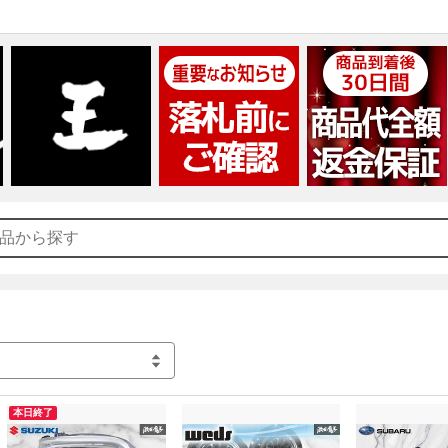
・商品代全額返金保証(到着後30日間)

・店頭引取

・現物確認

・買取保証

・試し買いサービス

https://auction.gekiyasumaou.net/alert.html

サービス内容の詳細はこちらのリンク先をご覧くださいませ(｀・ω
本日終了