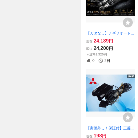
【ガタなし】ナギサオート U
SF40 USF41 LS460 LS460L
24,189
円
現在
リア トーコンアーム トーコ
24,200
円
即決
ントロール アーム 左右セッ
＋送料1,520円
ト 削り出し 棚2Q22
0
2日
【実働外し！保証付】三菱電
機 ミツビシ 汎用 ETC アンテ
198
円
現在