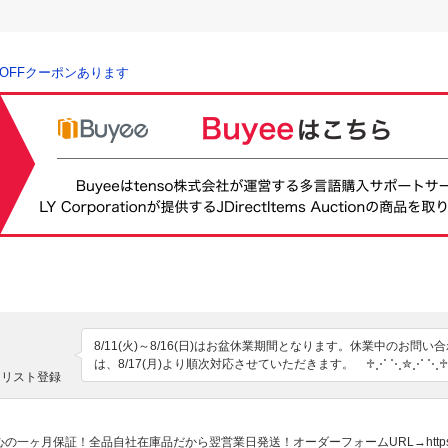
％OFFクーポンあります
8/11(火)～8/16(日)はお盆休業期間となります。休業中のお問
は、8/17(月)より順次対応させていただきます。　♱⋰ ⋱✮⋰ ⋱♱
クリスト登録
✮⋰ ⋱♱⋰♱⋰ ⋱✮⋰ ⋱♱⋰ ⋱✮⋰ ⋱♱⋰ ⋱✮⋰ ⋱♱⋰⋱✮⋰ ⋱♱
★*゜*ヤフオク14年連続ベストストア受賞*゜*☆

取扱商品10万点以上!!

国産車から輸入車まで豊富な自動車パーツメーカーを取り扱っており
月保証！全品自社在庫品だから翌営業日発送！オーダーフォームURL→https://ord