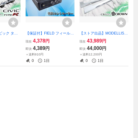
ビック タイ
【保証付】FIELD フィールド
【ストア出品】MODELLIST
 SPOON スプ
技研製 フューエルコントロ
A モデリスタ GWS214 クラ
4,378
43,989
円
円
現在
現在
 バッフルオ
ーラー 燃料コントローラー S
ウンマジェスタ サイドスカ
4,389
44,000
円
円
即決
即決
ン部品 RRC
FC MULTI 燃調 チューニング
ート サイドステップ 左右セ
＋送料910円
＋送料12,200円
R スポーツ走行
パーツ カスタムパーツ
ット 激安魔王 外装 カスタム
0
1日
0
1日