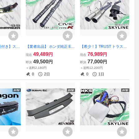
証付き】スバ
【業者出品】 ホンダ純正 EK
【希少！】TRUST トラスト
8 インプレッ
9 シビック タイプR B16B カ
HCR32 R32 スカイライン タ
49,489
76,989
円
円
現在
現在
ブーストコント
ムシャフト IN EX セット CIV
イプM RB20DET DDマフラ
49,500
77,000
円
円
即決
即決
バルブ DE
IC TYPE R ノーマル エンジ
ー マフラー デュアル出し 20
＋送料2,180円
＋送料12,200円
1800 激安魔王
ン部品 純正部品 パーツ
2-NS002 ドリフト ドリ車 当
0
2日
0
1日
時物