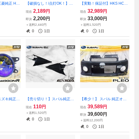
菱純正 H82
【破損なし！/点灯OK！】ス
【実動！保証付】HKS HCR3
リル ラジエー
バル純正 YA5 エクシーガ リ
2 スカイライン RB20DET V-
2,189
32,989
円
円
現在
現在
ントグリル 7
ア バックドアアッパートリ
Pro Vプロ コンピューター ユ
2,200
33,000
円
円
即決
即決
1 ノーマル 激安
ム プラスチックパネル 内装
ニット 銀プロ 銀pro FCV004
＋送料2,440円
＋送料1,520円
品 94311YC000 / 94016YC0
725 本体 ハーネス
0
1日
0
1日
00
スズキ純正O
【売り切り！】スバル純正 Y
【希少！】 スバル 純正オプ
 フォグライト
A5 エクシーガ フロントドア
ション RA1 RA2 プレオ RS
110
39,589
円
円
現在
現在
セット IPF
スピーカー ツイーター 左右
フロントバンパー E7747KE0
＋送料1,520円
39,600
円
即決
ジムニー エブ
セット 内装品 電装品 94251
40 外装 部品 PLEO カスタム
0
1日
＋送料12,200円
SC020 / 86301SC240 ●
ドレスアップ 激安魔王
0
1日