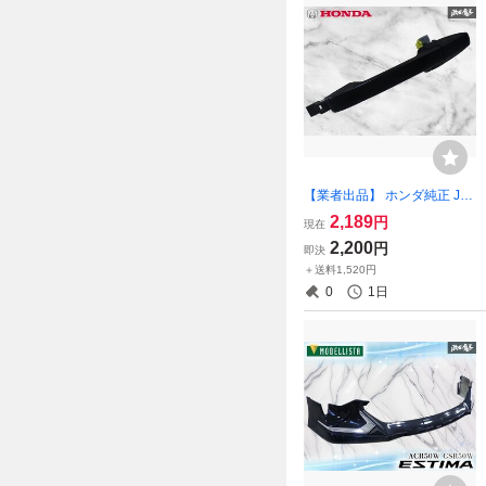
【業者出品】 ホンダ純正 JJ1
JJ2 N-VAN Nバン フロント
2,189
円
現在
アウターハンドル 左 左側 助
2,200
円
即決
手席側 TXA 外装 部品 パーツ
＋送料1,520円
ノーマル 激安魔王
0
1日