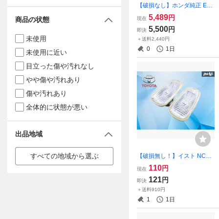
【破損なし】ホンダ純正 EG
6 シビック B16A インテーク
5,489
円
現在
商品の状態
マニホールド インマニ エン
5,500
円
即決
ジン部品 交換用などにどう
未使用
＋送料2,440円
ぞ！ 激安魔王
0
1日
未使用に近い
目立った傷や汚れなし
やや傷や汚れあり
傷や汚れあり
全体的に状態が悪い
出品地域
すべての地域から選ぶ
【破損無し！】イスト NCP6
0 NCP65 トヨタ純正 サイド
110
円
現在
マーカー ウインカー コーナ
121
円
即決
ーランプ 左右セット KOITO
＋送料910円
51-30 激安魔王
1
1日