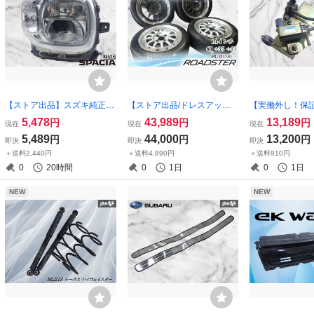
【ストア出品】スズキ純正 M
【ストア出品/ドレスアッ
【実働外し！保
K53S スペーシア LED ヘッ
プ】ロードスター シビック
ル純正 GC8 GF
5,478
43,989
13,189
円
円
円
現在
現在
現在
ドライト ヘッドランプ 右 右
ウェッズスポーツ 2PF クラ
サ WRX STI 
5,489
44,000
13,200
円
円
円
即決
即決
即決
側 運転席側 打刻DL ICHIKO
ゲ ホイール 14インチ 6J +35
ロールソレノイド
＋送料2,440円
＋送料4,890円
＋送料910円
H 1959 激安魔王
+43 PCD100 4穴 4本 ★
NSO 136200-
0
20時間
0
1日
0
1日
NEW
NEW