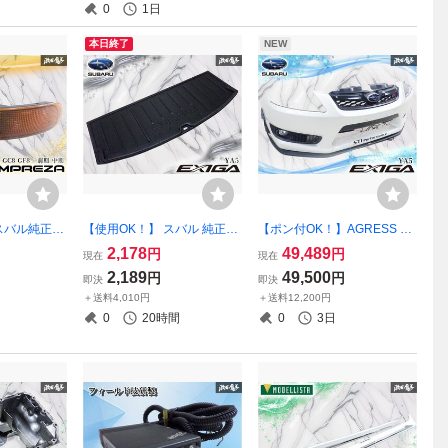
0
1日
本日終了
NEW
バル純正 G
【使用OK！】 スバル 純正オ
【ポン付OK！】AGRESS YA
レッサ WRX
プション YA5 エクシーガ リ
5 エクシーガ バンパー フロ
2,178
49,489
円
円
現在
現在
ウインカー ウ
ア ラゲッジボード トノボー
ントバンパー バンパーパネ
2,189
49,500
円
円
即決
即決
左 左側 助手
ド フロアボード トレー 単体
ル FRP カラー37J サテンホ
＋送料4,010円
＋送料12,200円
9 激安魔王
内装 部品 パーツ YA4
ワイトパール 激安魔王 外装
0
20時間
0
3日