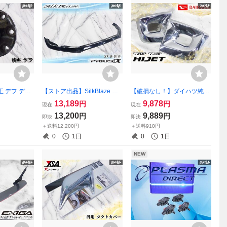
正 デフ デフ
【ストア出品】SilkBlaze シ
【破損なし！】ダイハツ純正
ベアリング付
ルクブレイズ ZVW40W プリ
S500P S510P ハイゼット フ
13,189
9,878
円
円
現在
現在
品 純正パー
ウスα フロントスポイラー リ
ォグランプ フォグライト カ
13,200
9,889
円
円
即決
即決
魔王 ●
ップスポイラー ハーフスポ
バー 左右セット メッキ 8121
＋送料12,200円
＋送料910円
イラー FRP 激安魔王
6-B5060 激安魔王
0
1日
0
1日
NEW