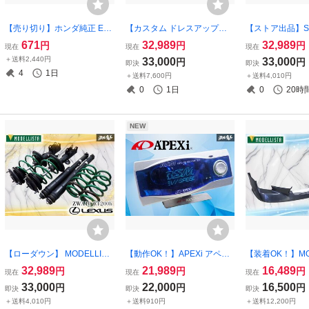
【売り切り】ホンダ純正 EG
【カスタム ドレスアップ】
【ストア出品】STI
6 シビック B16A インテーク
RECARO レカロ SR4 SR-4
YA9 YAM エク
671
32,989
32,989
円
円
円
現在
現在
現在
マニホールド インマニ スロ
セミバケット シート セミバ
ンダースポイラー
＋送料2,440円
33,000
33,000
円
円
即決
即決
ットルボディ スロボ エンジ
ケ 底止め 両側ダイヤル ドリ
スタム/ドレスア
4
1日
＋送料7,600円
＋送料4,010円
ン部品 激安魔王 ●
フト レース スポーツ走行
ムパーツ ストア
0
1日
0
20時
NEW
【ローダウン】 MODELLIST
【動作OK！】APEXi アペッ
【装着OK！】MOD
A モデリスタ LEXUS レクサ
クス RSM REV SPEED MET
モデリスタ NHP
32,989
21,989
16,489
円
円
円
現在
現在
現在
ス ZWA10 CT200h ダウンサ
ER レブスピードメーター 追
期 フロントスポ
33,000
22,000
16,500
円
円
円
即決
即決
即決
ス 一台分 サスペンション サ
加メーター 単体 激安魔王
プスポイラー ハ
＋送料4,010円
＋送料910円
＋送料12,200円
スキット付 カスタム 足回り
ラー D2531-36