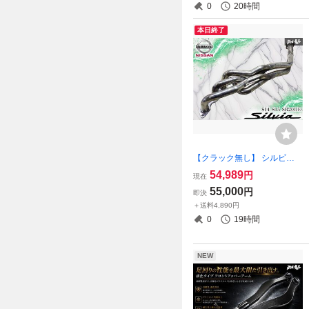
0
20時間
本日終了
【クラック無し】 シルビア S
14 S15 SR20DE NA ノンタ
54,989
円
現在
ーボ 5次元 五次元 プロレー
55,000
円
即決
サーヘッダー エキマニ エキ
＋送料4,890円
ゾーストマニホールド 94E0
0
19時間
27
NEW