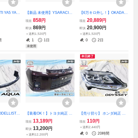
 YA5 YA4
【新品 未使用】YSARACING
【6万キロ外し！】OKADA P
シーガ リア ア
YSAレーシング 汎用 ダクト
ROJECTS オカダ プラズマダ
858
20,889
円
円
現在
現在
 純正OP カ
ダミーダクト ダクトカバー
イレクト ZN6 86 FA20 IGコ
869
20,900
円
円
即決
即決
ップ カスタ
サイドカバー メッキ 左右セ
イル イグニッションコイル S
＋送料1,520円
＋送料1,520円
出品
ット JM-972 激安魔王
D284021R ZC6 BRZ
間
1
1日
0
2日
未使用
本日終了
ELLISTA
【装着OK！】トヨタ純正 NZ
【売り切り】 ホンダ純正 RC
10 アクア 前
E151 ZRE152 カローラルミ
4 オデッセイ ハイブリッド
13,189
110
円
円
現在
現在
イラー リッ
オン バンパー バンパーパネ
前期 LED ヘッドライト ヘッ
＋送料2,440円
13,200
円
即決
ーフスポイ
ル フロントバンパー フォグ
ドランプ 右 右側 運転席側 K
0
20時間
＋送料12,200円
210 激安魔王
付き 52119-12B50
OITO 100-18076 刻印C1 ●