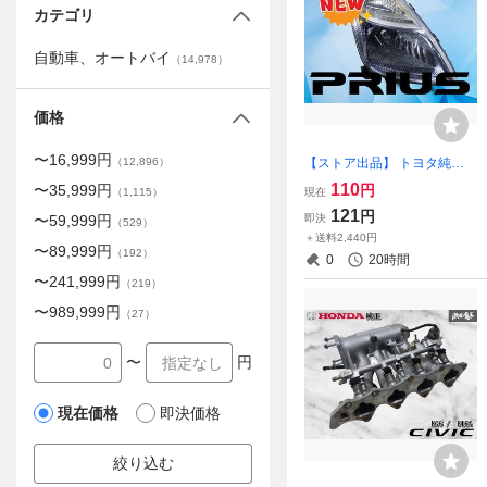
カテゴリ
自動車、オートバイ
（
14,978
）
価格
〜
16,999
円
【ストア出品】 トヨタ純正
（
12,896
）
NHW20 プリウス HID キセノ
110
円
〜
35,999
円
現在
（
1,115
）
ン ヘッドライト ヘッドラン
121
円
即決
〜
59,999
円
プ 右 右側 運転席側 打刻ソ K
（
529
）
＋送料2,440円
OITO 47-24
〜
89,999
円
（
192
）
0
20時間
〜
241,999
円
（
219
）
〜
989,999
円
（
27
）
〜
円
現在価格
即決価格
絞り込む