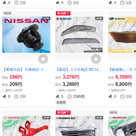
0
1日
0
2日
0
1日
外装
NEW
本日終了
【業者出品】 日産純正 リア
【新品】スズキ純正 MC11S
【破損無し！】ス
オープン デフ デフ玉 単体 ノ
MC21S ワゴンR バイザー ド
C8 GF8 インプ
198
3,278
8,789
円
円
円
現在
現在
現在
ーマル 部品 パーツ 駆動部品
アバイザー ワイドバイザー
STI 前期 中期 
209
3,289
8,800
円
円
円
即決
即決
即決
駆動パーツ 激安魔王
左 左側 前後 2枚セット 激安
インカーランプ 
＋送料1,520円
＋送料2,440円
＋送料910円
魔王 即納
席側 OEW 215
0
2日
0
20時間
0
1日
未使用
本日終了
NEW