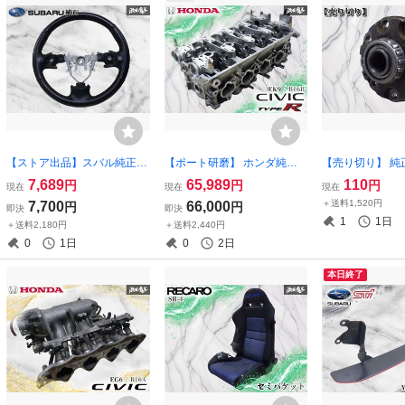
【ストア出品】スバル純正 Y
【ポート研磨】 ホンダ純正 E
【売り切り】 純
A5 YA4 YA9 エクシーガ ステ
K9 シビック タイプR B16B
玉 単体 サイド
7,689
65,989
110
円
円
円
現在
現在
現在
アリング ハンドル ステアリ
エンジン シリンダーヘッド
駆動部品 純正部
＋送料1,520円
7,700
66,000
円
円
即決
即決
ングホイール レザー 赤ステ
CIVIC TYPE R エンジン部品
ツ 業者出品 激安
1
1日
＋送料2,180円
＋送料2,440円
ッチ
流用にも 部品 パーツ
0
1日
0
2日
本日終了