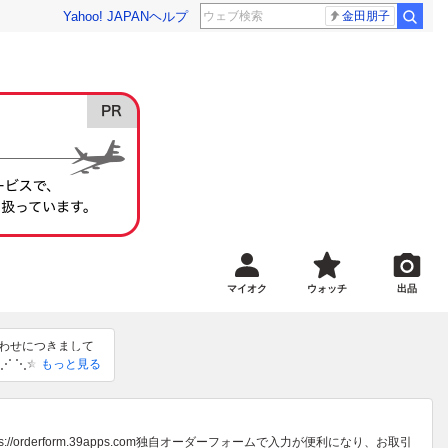
Yahoo! JAPAN
ヘルプ
金田朋子
マイオク
ウォッチ
出品
い合わせにつきまして
⋰ ⋱✮⋰ ⋱♱⋰ ⋱
もっと見る


ます。

erform.39apps.com独自オーダーフォームで入力が便利になり、お取引