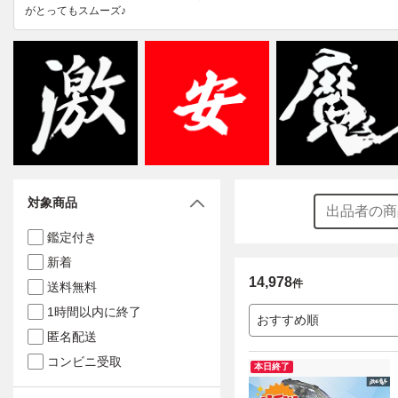
がとってもスムーズ♪
対象商品
鑑定付き
新着
14,978
件
送料無料
1時間以内に終了
おすすめ順
匿名配送
コンビニ受取
本日終了