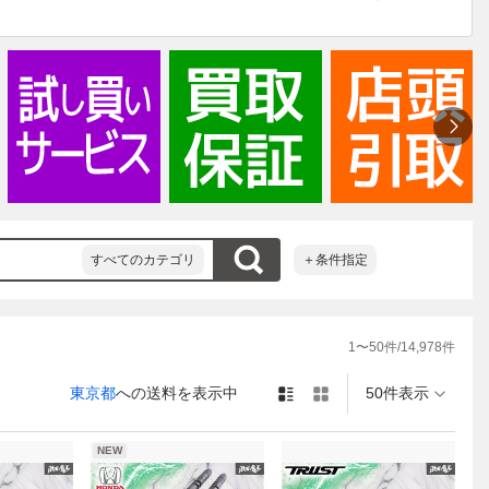
・´)ゝ
すべてのカテゴリ
＋条件指定
1
〜
50
件/
14,978
件
東京都
への送料を表示中
50件表示
NEW